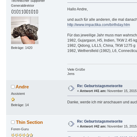
Technischer Supporter
Generaldirektor
Hallo Andre,
und auch für alle anderen, die mal danac
http://www.impactika.com/birthday.htm
Für das jeweilige Jahr muss man wahrsch
1982, Gujargaon, H5, Indien, TKW 2.45 k
1982, Qidong, L/LL5, China, TKW 1275 g
Beiträge: 1420
1982, Wethersfield (1982), L6, Connectic
Viele Grüße
Jens
Re: Geburtstagsmeteorite
Andre
«
Antwort #41 am:
November 15, 2015,
Assistent
Danke, werde ich mir anschauen und auch
Beiträge: 14
Re: Geburtstagsmeteorite
Thin Section
«
Antwort #42 am:
November 15, 2015,
Foren-Guru