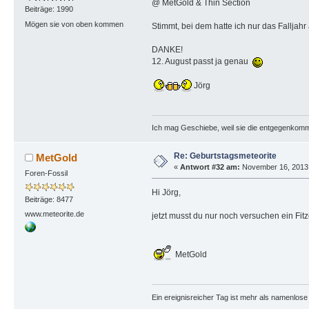
@ MetGold & Thin Section
Beiträge: 1990
Mögen sie von oben kommen
Stimmt, bei dem hatte ich nur das Falljahr
DANKE!
12. August passt ja genau
Jörg
Ich mag Geschiebe, weil sie die entgegenkom
Re: Geburtstagsmeteorite
MetGold
«
Antwort #32 am:
November 16, 2013, 
Foren-Fossil
Hi Jörg,
Beiträge: 8477
www.meteorite.de
jetzt musst du nur noch versuchen ein Fi
MetGold
Ein ereignisreicher Tag ist mehr als namenlos