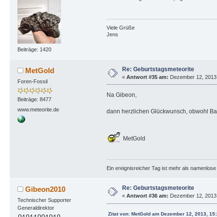
Viele Grüße
Jens
Beiträge: 1420
Re: Geburtstagsmeteorite
MetGold
«
Antwort #35 am:
Dezember 12, 2013,
Foren-Fossil
Na Gibeon,
Beiträge: 8477
www.meteorite.de
dann herzlichen Glückwunsch, obwohl Barw
MetGold
Ein ereignisreicher Tag ist mehr als namenlos
Re: Geburtstagsmeteorite
Gibeon2010
«
Antwort #36 am:
Dezember 12, 2013,
Technischer Supporter
Generaldirektor
Zitat von: MetGold am Dezember 12, 2013, 15