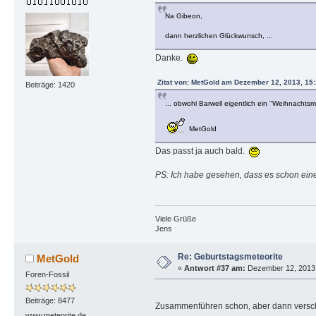
Na Gibeon,
dann herzlichen Glückwunsch, ...
Danke.
Zitat von: MetGold am Dezember 12, 2013, 15
Beiträge: 1420
... obwohl Barwell eigentlich ein "Weihnachtsme
MetGold
Das passt ja auch bald.
PS: Ich habe gesehen, dass es schon ein
Viele Grüße
Jens
Re: Geburtstagsmeteorite
MetGold
«
Antwort #37 am:
Dezember 12, 2013,
Foren-Fossil
Beiträge: 8477
Zusammenführen schon, aber dann versch
www.meteorite.de