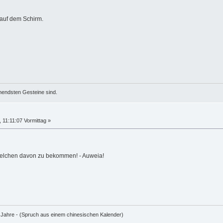
 auf dem Schirm.
mendsten Gesteine sind.
11:11:07 Vormittag »
tzelchen davon zu bekommen! - Auweia!
e Jahre - (Spruch aus einem chinesischen Kalender)