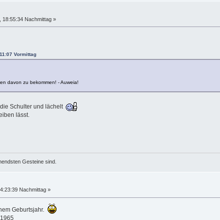
 18:55:34 Nachmittag »
11:07 Vormittag
chen davon zu bekommen! - Auweia!
die Schulter und lächelt
iben lässt.
mendsten Gesteine sind.
4:23:39 Nachmittag »
inem Geburtsjahr.
2.1965