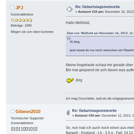
Re: Geburtstagsmeteorite
JFJ
«
Antwort #33 am:
November 16, 2013,
Generaldirektor
Hallo MetGold,
Beiträge: 1990
Mögen sie von oben kommen
Zitat von: MetGold am November 16, 2013, 11:
Hi Jörg,
jetzt musst du nur noch versuchen ein Fitzel
Meine Angetraute schaut mir gerade über 
Bin mal gespannt ob sich davon was auftre
Jörg
Ich mag Geschiebe, weil sie die entgegenkom
Re: Geburtstagsmeteorite
Gibeon2010
«
Antwort #34 am:
Dezember 12, 2013, 1
Technischer Supporter
Generaldirektor
So, nun hab ich auch noch einen aus me
Barwell - England - L6 - 3,5 g - Fall: 24.1