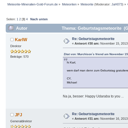
Meteorite-Mineralien-Gold-Forum.de
»
Meteoriten
»
Meteorite
(Moderator:
JaH073
) »
Seiten:
1
2
[
3
]
4
Nach unten
Autor
Thema: Geburtstagsmeteorite (G
Re: Geburtstagsmeteorite
KarlW
«
Antwort #30 am:
November 15, 2013,
Direktor
Zitat von: Murchison´s friend am November 15
Beiträge: 570
hi Karl,
wem darf man denn zum Geburtstag gratulier
CY,
Michael
Na ja, besser: Happy Udaraba to you ...
Re: Geburtstagsmeteorite
JFJ
«
Antwort #31 am:
November 16, 2013, 
Generaldirektor