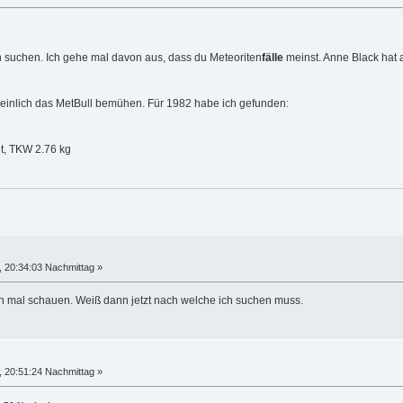
h suchen. Ich gehe mal davon aus, dass du Meteoriten
fälle
meinst. Anne Black hat 
einlich das MetBull bemühen. Für 1982 habe ich gefunden:
g
ut, TKW 2.76 kg
 20:34:03 Nachmittag »
 mal schauen. Weiß dann jetzt nach welche ich suchen muss.
 20:51:24 Nachmittag »