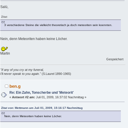
Salü,
Zitat
3 verschiedene Steine die vielleicht theoretisch ja doch meteoriten sein koennten.
Nein, denn Meteoriten haben keine Löcher.
Martin
Gespeichert
"If any of you cry at my funeral,
I'll never speak to you again."
(S.Laurel 1890-1965)
ben.g
Re: Ein Zahn, Tonscherbe und 'Meteorit'
«
Antwort #2 am:
Juli 01, 2009, 16:37:02 Nachmittag »
Zitat von: Mettmann am Juli 01, 2009, 15:16:17 Nachmittag
Nein, denn Meteoriten haben keine Löcher.