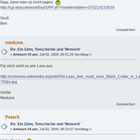
Naja, kann man so nicht sagen.
http://cgi.ebay.de/ws/eBayISAPI.dll?ViewItem&item=370219233929
Gruß
Ben
Gespeichert
meduna
Re: Ein Zahn, Tonscherbe und 'Meteorit'
«
Antwort #3 am:
Juli 02, 2009, 06:51:29 Vormittag »
Für mich sieht es wie Lava aus.
http://commons.wikimedia.org/wiki/File:Lava_tree_mold_near_Black_Crater_in
750px.jpg
Grüße
Meduna
Gespeichert
Peter5
Re: Ein Zahn, Tonscherbe und 'Meteorit'
«
Antwort #4 am:
Juli 02, 2009, 08:33:07 Vormittag »