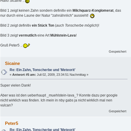
Hallo Sicaine ..
Bild 1 zeigt keinen Zahn sondern definitiv ein
Milchquarz-Konglomerat
, das
nur durch eine Laune der Natur "zahnähnlich" aussieht!
Bild 2 zeigt definitiv
ein Stück Ton
(
auch Tonscherbe möglich
)!
Bild 3 zeigt
vermutlich
eine Art
Mühlstein-Lava
!
Gruß Peter5 ..
Gespeichert
Sicaine
Re: Ein Zahn, Tonscherbe und 'Meteorit'
«
Antwort #5 am:
Juli 02, 2009, 23:34:51 Nachmittag »
Super vielen Dank!
Aber was ist den ueberhaupt _muehlstein-lava_? Konnte dazu per google
nicht wirklich was finden. Ich mein in nby gabs ja nicht wirklich mal nen
vulcan?
Gespeichert
Peter5
Re: Ein Zahn, Tonscherbe und 'Meteorit'