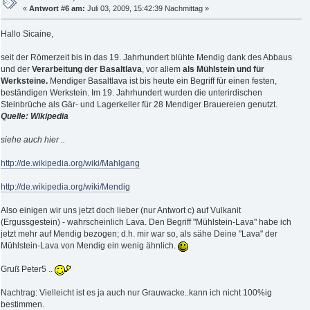
«
Antwort #6 am:
Juli 03, 2009, 15:42:39 Nachmittag »
Hallo Sicaine,
seit der Römerzeit bis in das 19. Jahrhundert blühte Mendig dank des Abbaus
und der
Verarbeitung der Basaltlava
, vor allem
als Mühlstein und für
Werksteine.
Mendiger Basaltlava ist bis heute ein Begriff für einen festen,
beständigen Werkstein. Im 19. Jahrhundert wurden die unterirdischen
Steinbrüche als Gär- und Lagerkeller für 28 Mendiger Brauereien genutzt.
Quelle: Wikipedia
siehe auch hier ..
http://de.wikipedia.org/wiki/Mahlgang
http://de.wikipedia.org/wiki/Mendig
Also einigen wir uns jetzt doch lieber (nur Antwort c) auf Vulkanit
(Ergussgestein) - wahrscheinlich Lava. Den Begriff "Mühlstein-Lava" habe ich
jetzt mehr auf Mendig bezogen; d.h. mir war so, als sähe Deine "Lava" der
Mühlstein-Lava von Mendig ein wenig ähnlich.
Gruß Peter5 ..
Nachtrag: Vielleicht ist es ja auch nur Grauwacke..kann ich nicht 100%ig
bestimmen.