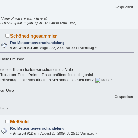
Gespeichert
"If any of you cry at my funeral,
I'll never speak to you again."
(S.Laurel 1890-1965)
Schönedingesammler
Re: Meteoritenverschandelung
«
Antwort #11 am:
August 28, 2009, 08:00:14 Vormittag »
Hallo Freunde,
dieses Thema hatten wir schon einige Male.
Trotzdem: Peter, Deinen Flaschenöffner finde ich genial.
Rätselfrage: Um was für einen Met handelt es sich hier?
cu, Uwe
Gespeichert
Dsds
MetGold
Re: Meteoritenverschandelung
«
Antwort #12 am:
August 28, 2009, 08:25:16 Vormittag »