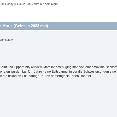
zum Hobby
»
Doku: Fünf Jahre auf dem Mars
m Mars (Gelesen 2683 mal)
chmittag »
rit und Opportunity auf dem Mars landeten, ging man von einer maximal sechsmon
naten wurden fast fünf Jahre - eine Zeitspanne, in der die Schwestersonden ei
n die riskanten Erkundungs-Touren der ferngesteuerten Roboter ...