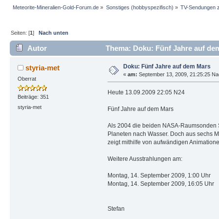
Meteorite-Mineralien-Gold-Forum.de
»
Sonstiges (hobbyspezifisch)
»
TV-Sendungen 
Seiten: [
1
]
Nach unten
Autor
Thema: Doku: Fünf Jahre auf de
Doku: Fünf Jahre auf dem Mars
styria-met
«
am:
September 13, 2009, 21:25:25 Na
Oberrat
Heute 13.09.2009 22:05 N24
Beiträge: 351
styria-met
Fünf Jahre auf dem Mars
Als 2004 die beiden NASA-Raumsonden Spi
Planeten nach Wasser. Doch aus sechs Mo
zeigt mithilfe von aufwändigen Animatione
Weitere Ausstrahlungen am:
Montag, 14. September 2009, 1:00 Uhr
Montag, 14. September 2009, 16:05 Uhr
Stefan