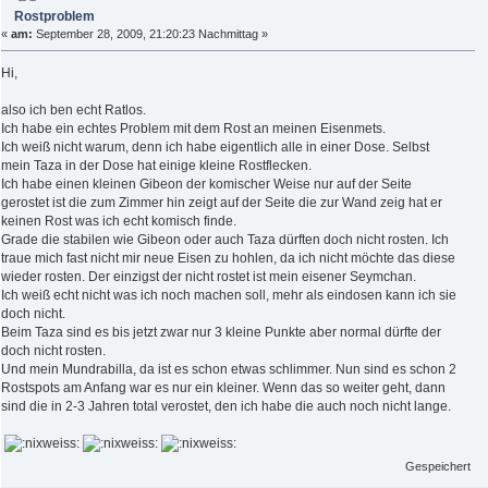
Rostproblem
«
am:
September 28, 2009, 21:20:23 Nachmittag »
Hi,
also ich ben echt Ratlos.
Ich habe ein echtes Problem mit dem Rost an meinen Eisenmets.
Ich weiß nicht warum, denn ich habe eigentlich alle in einer Dose. Selbst
mein Taza in der Dose hat einige kleine Rostflecken.
Ich habe einen kleinen Gibeon der komischer Weise nur auf der Seite
gerostet ist die zum Zimmer hin zeigt auf der Seite die zur Wand zeig hat er
keinen Rost was ich echt komisch finde.
Grade die stabilen wie Gibeon oder auch Taza dürften doch nicht rosten. Ich
traue mich fast nicht mir neue Eisen zu hohlen, da ich nicht möchte das diese
wieder rosten. Der einzigst der nicht rostet ist mein eisener Seymchan.
Ich weiß echt nicht was ich noch machen soll, mehr als eindosen kann ich sie
doch nicht.
Beim Taza sind es bis jetzt zwar nur 3 kleine Punkte aber normal dürfte der
doch nicht rosten.
Und mein Mundrabilla, da ist es schon etwas schlimmer. Nun sind es schon 2
Rostspots am Anfang war es nur ein kleiner. Wenn das so weiter geht, dann
sind die in 2-3 Jahren total verostet, den ich habe die auch noch nicht lange.
Gespeichert