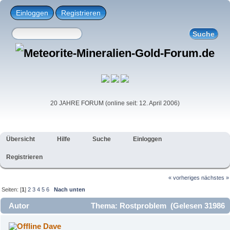
Einloggen
Registrieren
20 JAHRE FORUM (online seit: 12. April 2006)
Übersicht
Hilfe
Suche
Einloggen
Registrieren
« vorheriges
nächstes »
Seiten: [
1
]
2
3
4
5
6
Nach unten
Autor
Thema: Rostproblem (Gelesen 31986
mal)
Dave