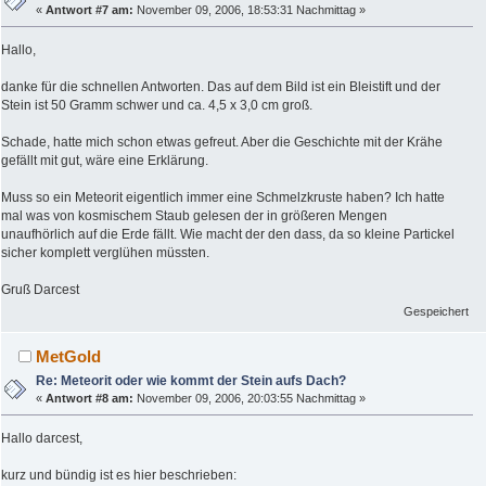
«
Antwort #7 am:
November 09, 2006, 18:53:31 Nachmittag »
Hallo,
danke für die schnellen Antworten. Das auf dem Bild ist ein Bleistift und der
Stein ist 50 Gramm schwer und ca. 4,5 x 3,0 cm groß.
Schade, hatte mich schon etwas gefreut. Aber die Geschichte mit der Krähe
gefällt mit gut, wäre eine Erklärung.
Muss so ein Meteorit eigentlich immer eine Schmelzkruste haben? Ich hatte
mal was von kosmischem Staub gelesen der in größeren Mengen
unaufhörlich auf die Erde fällt. Wie macht der den dass, da so kleine Partickel
sicher komplett verglühen müssten.
Gruß Darcest
Gespeichert
MetGold
Re: Meteorit oder wie kommt der Stein aufs Dach?
«
Antwort #8 am:
November 09, 2006, 20:03:55 Nachmittag »
Hallo darcest,
kurz und bündig ist es hier beschrieben: