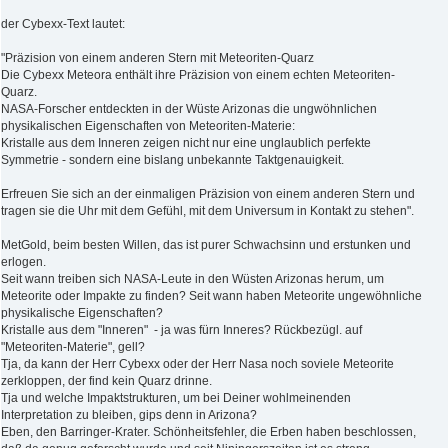
der Cybexx-Text lautet:
"Präzision von einem anderen Stern mit Meteoriten-Quarz
Die Cybexx Meteora enthält ihre Präzision von einem echten Meteoriten-
Quarz.
NASA-Forscher entdeckten in der Wüste Arizonas die ungwöhnlichen
physikalischen Eigenschaften von Meteoriten-Materie:
Kristalle aus dem Inneren zeigen nicht nur eine unglaublich perfekte
Symmetrie - sondern eine bislang unbekannte Taktgenauigkeit.
Erfreuen Sie sich an der einmaligen Präzision von einem anderen Stern und
tragen sie die Uhr mit dem Gefühl, mit dem Universum in Kontakt zu stehen".
MetGold, beim besten Willen, das ist purer Schwachsinn und erstunken und
erlogen.
Seit wann treiben sich NASA-Leute in den Wüsten Arizonas herum, um
Meteorite oder Impakte zu finden? Seit wann haben Meteorite ungewöhnliche
physikalische Eigenschaften?
Kristalle aus dem "Inneren" - ja was fürn Inneres? Rückbezügl. auf
"Meteoriten-Materie", gell?
Tja, da kann der Herr Cybexx oder der Herr Nasa noch soviele Meteorite
zerkloppen, der find kein Quarz drinne.
Tja und welche Impaktstrukturen, um bei Deiner wohlmeinenden
Interpretation zu bleiben, gips denn in Arizona?
Eben, den Barringer-Krater. Schönheitsfehler, die Erben haben beschlossen,