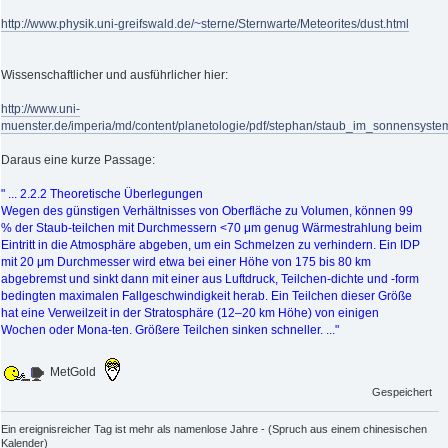
http://www.physik.uni-greifswald.de/~sterne/Sternwarte/Meteorites/dust.html
Wissenschaftlicher und ausführlicher hier:
http://www.uni-
muenster.de/imperia/md/content/planetologie/pdf/stephan/staub_im_sonnensyste
Daraus eine kurze Passage:
" ... 2.2.2 Theoretische Überlegungen
Wegen des günstigen Verhältnisses von Oberfläche zu Volumen, können 99
% der Staub-teilchen mit Durchmessern <70 μm genug Wärmestrahlung beim
Eintritt in die Atmosphäre abgeben, um ein Schmelzen zu verhindern. Ein IDP
mit 20 μm Durchmesser wird etwa bei einer Höhe von 175 bis 80 km
abgebremst und sinkt dann mit einer aus Luftdruck, Teilchen-dichte und -form
bedingten maximalen Fallgeschwindigkeit herab. Ein Teilchen dieser Größe
hat eine Verweilzeit in der Stratosphäre (12–20 km Höhe) von einigen
Wochen oder Mona-ten. Größere Teilchen sinken schneller. ..."
MetGold
Gespeichert
Ein ereignisreicher Tag ist mehr als namenlose Jahre - (Spruch aus einem chinesischen
Kalender)