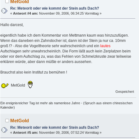
MetGold
Re: Meteorit oder wie kommt der Stein aufs Dach?
«
Antwort #4 am:
November 09, 2006, 06:34:25 Vormittag »
Hallo darcest,
eigentlich habe ich dem Kommentar von Mettmann kaum was hinzuzufügen.
Wenn das daneben ein Zahnstocher ist, dann ist der Stein ja nur ca. 10mm
groß !? - Also die Vogeltheorie sehr wahrscheinlich und ein
lautes
Aufschlagen sehr unwahrscheinlich. Die Form läßt auch kein Zerplatzen beim
oder vor dem Aufschlag zu, was das Fehlen von Schmelzkruste zwar teilweise
erklären würde, aber dann müßte er anders aussehen.
Brauchst also kein Institut zu bemühen !
MetGold
Gespeichert
Ein ereignisreicher Tag ist mehr als namenlose Jahre - (Spruch aus einem chinesischen
Kalender)
MetGold
Re: Meteorit oder wie kommt der Stein aufs Dach?
«
Antwort #5 am:
November 09, 2006, 07:52:24 Vormittag »