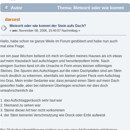
Autor
Thema: Meteorit oder wie kommt
der Stein aufs Dach? (Gelesen 23044 mal)
darcest
Meteorit oder wie kommt der Stein aufs Dach?
«
am:
November 08, 2006, 19:40:07 Nachmittag »
Hallo, habe schon ne ganze Weile im Forum gestöbert und habe nun auch
mal eine Frage.
vor ein paar Wochen befand ich mich im Garten meines Hauses als ich etwas
auf mein Hausdach laut aufschlagen und herunterpoltern hörte. Nach
einigem Suchen fand ich die Ursache in Form eines kleinen eiförmigen
Steines. Die Spuren des Aufschlages auf die roten Dachplatten sind am Stein
noch deutlich zu erkennen, ebenfalls ein kleiner grüner Fleck vom Aufschlag
ins Gras. Mein erster Gedanke war, dass jemand einen Stein auf mein Dach
geworfen hatte, aber bei näherem Überlegen erschien mir dies doch
unwahrscheinlich da
1. das Aufschlaggeräusch sehr laut war
2. Niemand zu sehen war
3. Steine dieser Art hier nicht vorkommen
4. der Stein keinerlei Verschmutzung wie Dreck oder Erde aufweist