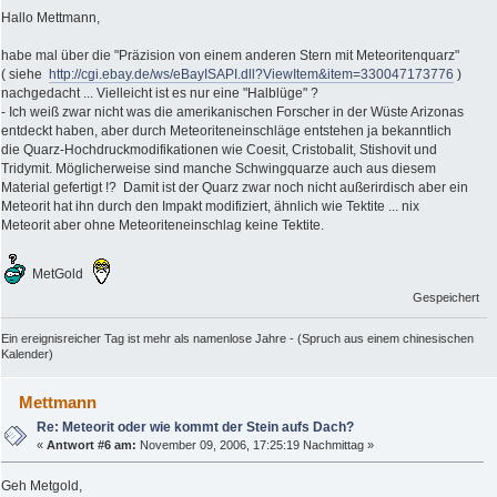
Hallo Mettmann,
habe mal über die "Präzision von einem anderen Stern mit Meteoritenquarz"
( siehe
http://cgi.ebay.de/ws/eBayISAPI.dll?ViewItem&item=330047173776
)
nachgedacht ... Vielleicht ist es nur eine "Halblüge" ?
- Ich weiß zwar nicht was die amerikanischen Forscher in der Wüste Arizonas
entdeckt haben, aber durch Meteoriteneinschläge entstehen ja bekanntlich
die Quarz-Hochdruckmodifikationen wie Coesit, Cristobalit, Stishovit und
Tridymit. Möglicherweise sind manche Schwingquarze auch aus diesem
Material gefertigt !? Damit ist der Quarz zwar noch nicht außerirdisch aber ein
Meteorit hat ihn durch den Impakt modifiziert, ähnlich wie Tektite ... nix
Meteorit aber ohne Meteoriteneinschlag keine Tektite.
MetGold
Gespeichert
Ein ereignisreicher Tag ist mehr als namenlose Jahre - (Spruch aus einem chinesischen
Kalender)
Mettmann
Re: Meteorit oder wie kommt der Stein aufs Dach?
«
Antwort #6 am:
November 09, 2006, 17:25:19 Nachmittag »
Geh Metgold,