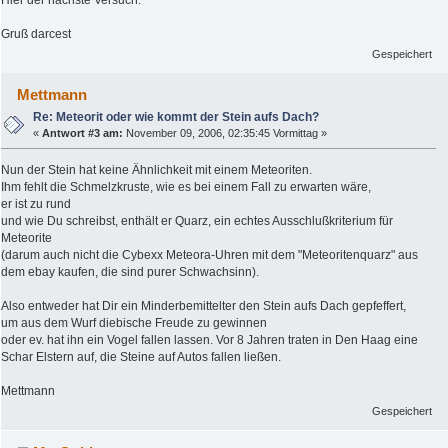
Gruß darcest
Gespeichert
Mettmann
Re: Meteorit oder wie kommt der Stein aufs Dach?
«
Antwort #3 am:
November 09, 2006, 02:35:45 Vormittag »
Nun der Stein hat keine Ähnlichkeit mit einem Meteoriten.
Ihm fehlt die Schmelzkruste, wie es bei einem Fall zu erwarten wäre,
er ist zu rund
und wie Du schreibst, enthält er Quarz, ein echtes Ausschlußkriterium für
Meteorite
(darum auch nicht die Cybexx Meteora-Uhren mit dem "Meteoritenquarz" aus
dem ebay kaufen, die sind purer Schwachsinn).
Also entweder hat Dir ein Minderbemittelter den Stein aufs Dach gepfeffert,
um aus dem Wurf diebische Freude zu gewinnen
oder ev. hat ihn ein Vogel fallen lassen. Vor 8 Jahren traten in Den Haag eine
Schar Elstern auf, die Steine auf Autos fallen ließen.
Mettmann
Gespeichert