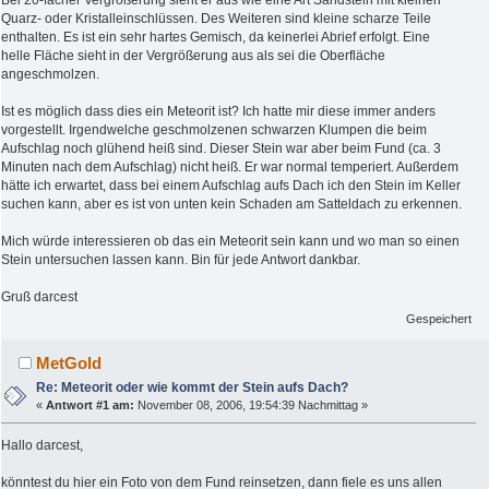
Bei 20-facher Vergrößerung sieht er aus wie eine Art Sandstein mit kleinen
Quarz- oder Kristalleinschlüssen. Des Weiteren sind kleine scharze Teile
enthalten. Es ist ein sehr hartes Gemisch, da keinerlei Abrief erfolgt. Eine
helle Fläche sieht in der Vergrößerung aus als sei die Oberfläche
angeschmolzen.
Ist es möglich dass dies ein Meteorit ist? Ich hatte mir diese immer anders
vorgestellt. Irgendwelche geschmolzenen schwarzen Klumpen die beim
Aufschlag noch glühend heiß sind. Dieser Stein war aber beim Fund (ca. 3
Minuten nach dem Aufschlag) nicht heiß. Er war normal temperiert. Außerdem
hätte ich erwartet, dass bei einem Aufschlag aufs Dach ich den Stein im Keller
suchen kann, aber es ist von unten kein Schaden am Satteldach zu erkennen.
Mich würde interessieren ob das ein Meteorit sein kann und wo man so einen
Stein untersuchen lassen kann. Bin für jede Antwort dankbar.
Gruß darcest
Gespeichert
MetGold
Re: Meteorit oder wie kommt der Stein aufs Dach?
«
Antwort #1 am:
November 08, 2006, 19:54:39 Nachmittag »
Hallo darcest,
könntest du hier ein Foto von dem Fund reinsetzen, dann fiele es uns allen