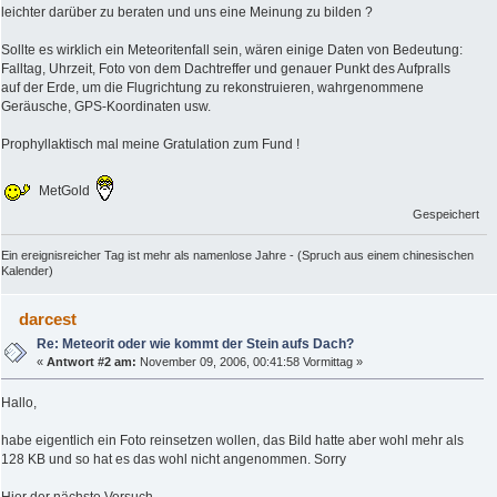
leichter darüber zu beraten und uns eine Meinung zu bilden ?
Sollte es wirklich ein Meteoritenfall sein, wären einige Daten von Bedeutung:
Falltag, Uhrzeit, Foto von dem Dachtreffer und genauer Punkt des Aufpralls
auf der Erde, um die Flugrichtung zu rekonstruieren, wahrgenommene
Geräusche, GPS-Koordinaten usw.
Prophyllaktisch mal meine Gratulation zum Fund !
MetGold
Gespeichert
Ein ereignisreicher Tag ist mehr als namenlose Jahre - (Spruch aus einem chinesischen
Kalender)
darcest
Re: Meteorit oder wie kommt der Stein aufs Dach?
«
Antwort #2 am:
November 09, 2006, 00:41:58 Vormittag »
Hallo,
habe eigentlich ein Foto reinsetzen wollen, das Bild hatte aber wohl mehr als
128 KB und so hat es das wohl nicht angenommen. Sorry
Hier der nächste Versuch.