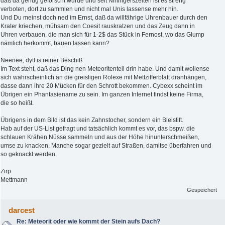
daß da genug geforscht wurde und seit Niningerszeiten ist es streng
verboten, dort zu sammlen und nicht mal Unis lassense mehr hin.
Und Du meinst doch ned im Ernst, daß da willfährige Uhrenbauer durch den
Krater kriechen, mühsam den Coesit rauskratzen und das Zeug dann in
Uhren verbauen, die man sich für 1-2$ das Stück in Fernost, wo das Glump
nämlich herkommt, bauen lassen kann?
Neenee, dytt is reiner Beschiß.
Im Text steht, daß das Ding nen Meteoritenteil drin habe. Und damit wollense
sich wahrscheinlich an die greisligen Rolexe mit Mettzifferblatt dranhängen,
dasse dann ihre 20 Mücken für den Schrott bekommen. Cybexx scheint im
Übrigen ein Phantasiename zu sein. Im ganzen Internet findst keine Firma,
die so heißt.
Übrigens in dem Bild ist das kein Zahnstocher, sondern ein Bleistift.
Hab auf der US-List gefragt und tatsächlich kommt es vor, das bspw. die
schlauen Krähen Nüsse sammeln und aus der Höhe hinunterschmeißen,
umse zu knacken. Manche sogar gezielt auf Straßen, damitse überfahren und
so geknackt werden.
Zirp
Mettmann
Gespeichert
darcest
Re: Meteorit oder wie kommt der Stein aufs Dach?