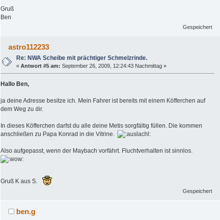
Gruß
Ben
Gespeichert
astro112233
Re: NWA Scheibe mit prächtiger Schmelzrinde.
«
Antwort #5 am:
September 26, 2009, 12:24:43 Nachmittag »
Hallo Ben,
ja deine Adresse besitze ich. Mein Fahrer ist bereits mit einem Köfferchen auf
dem Weg zu dir.
In dieses Köfferchen darfst du alle deine Metis sorgfältig füllen. Die kommen
anschließen zu Papa Konrad in die Vitrine.
Also aufgepasst, wenn der Maybach vorfährt. Fluchtverhalten ist sinnlos.
Gruß K aus S.
Gespeichert
ben.g