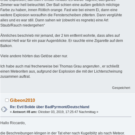
Zimmer war hell beleuchtet. Der Ball schien eine außen gelblich milchige
Farbe zu haben, innen Rötlich orange. Fast wie bei einem Ei, dann eine
weitere Explosion woraufhin die Fensterscheiben zitterten. Dann verglühte
alles und es war still. Dann sahen wir (obwohl es regnete) eine Art
Staub/Rauch niedergehen“
Ähnliches beschrieb mir jemand, der 2 km entfernt wohnte, dass alles auf
einmal Hell war für ein paar Augenblicke. Er rauchte eine Zigarette auf dem
Balkon.
Viele andere hörten das Getöse aber nur.
Ich habe auch mal frecherweise bei Thomas Grau angerufen , er schließt
einen Meteoriten aus, aufgrund der Explosion die mit der Lichterscheinung
zusammen auftrat.
Gespeichert
Gibeon2010
Re: Evtl Bolide über BadPyrmont/Deutschland
«
Antwort #8 am:
Oktober 03, 2019, 17:25:47 Nachmittag »
Hallo Riccardo,
die Beschreibungen klingen in der Tat eher nach Kugelblitz als nach Meteor.