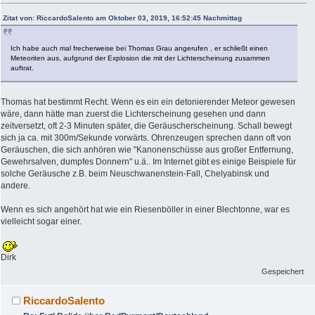
Zitat von: RiccardoSalento am Oktober 03, 2019, 16:52:45 Nachmittag
Ich habe auch mal frecherweise bei Thomas Grau angerufen , er schließt einen
Meteoriten aus, aufgrund der Explosion die mit der Lichterscheinung zusammen
auftrat.
Thomas hat bestimmt Recht. Wenn es ein ein detonierender Meteor gewesen
wäre, dann hätte man zuerst die Lichterscheinung gesehen und dann
zeitversetzt, oft 2-3 Minuten später, die Geräuscherscheinung. Schall bewegt
sich ja ca. mit 300m/Sekunde vorwärts. Ohrenzeugen sprechen dann oft von
Geräuschen, die sich anhören wie "Kanonenschüsse aus großer Entfernung,
Gewehrsalven, dumpfes Donnern" u.ä.. Im Internet gibt es einige Beispiele für
solche Geräusche z.B. beim Neuschwanenstein-Fall, Chelyabinsk und
andere.
Wenn es sich angehört hat wie ein Riesenböller in einer Blechtonne, war es
vielleicht sogar einer.
Dirk
Gespeichert
RiccardoSalento