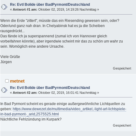
Re: Evtl Bolide über BadPyrmont/Deutschland
«
Antwort #1 am:
Oktober 02, 2019, 14:19:26 Nachmittag »
Wenn die Erde "zittert", müsste das ein Riesending gewesen sein, oder?
Oder/und ganz nah dran. In Chelyabinsk hat es ja die Scheiben
rausgedrückt...
Das fände ich ja superspannend (zumal ich von Hannover gleich
vorbeifahren könnte), aber irgendwie scheint mir das zu schön um wahr zu
sein. Womöglich eine andere Ursache.
Viele Grüße
Jürgen
Gespeichert
metnet
Re: Evtl Bolide über BadPyrmont/Deutschland
«
Antwort #2 am:
Oktober 02, 2019, 16:01:41 Nachmittag »
In Bad Pyrmont scheint es gerade einige außergewöhnliche Lichtquellen zu
geben:
https://www.dewezet.de/multimedia/video_artikel,-light-art-lichtspiele-
in-bad-pyrmont-_arid,2575525.html
Nächtliche Fehlzündung im Kurpark?
Gespeichert