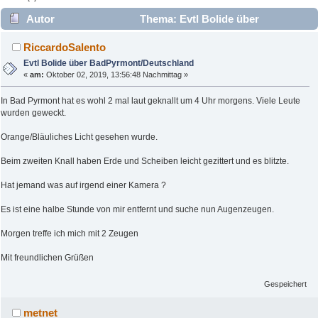
Autor
Thema: Evtl Bolide über
BadPyrmont/Deutschland (Gelesen 7289 mal)
RiccardoSalento
Evtl Bolide über BadPyrmont/Deutschland
«
am:
Oktober 02, 2019, 13:56:48 Nachmittag »
In Bad Pyrmont hat es wohl 2 mal laut geknallt um 4 Uhr morgens. Viele Leute
wurden geweckt.
Orange/Bläuliches Licht gesehen wurde.
Beim zweiten Knall haben Erde und Scheiben leicht gezittert und es blitzte.
Hat jemand was auf irgend einer Kamera ?
Es ist eine halbe Stunde von mir entfernt und suche nun Augenzeugen.
Morgen treffe ich mich mit 2 Zeugen
Mit freundlichen Grüßen
Gespeichert
metnet