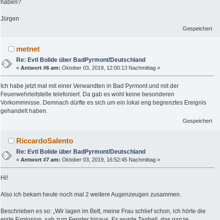
haben?
Jürgen
Gespeichert
metnet
Re: Evtl Bolide über BadPyrmont/Deutschland
«
Antwort #6 am:
Oktober 03, 2019, 12:00:13 Nachmittag »
Ich habe jetzt mal mit einer Verwandten in Bad Pyrmont und mit der
Feuerwehrleitstelle telefoniert. Da gab es wohl keine besonderen
Vorkommnisse. Demnach dürfte es sich um ein lokal eng begrenztes Ereignis
gehandelt haben.
Gespeichert
RiccardoSalento
Re: Evtl Bolide über BadPyrmont/Deutschland
«
Antwort #7 am:
Oktober 03, 2019, 16:52:45 Nachmittag »
Hi!
Also ich bekam heute noch mal 2 weitere Augenzeugen zusammen.
Beschrieben es so: „Wir lagen im Bett, meine Frau schlief schon, ich hörte die
erste Explosion, sah zum Fenster hinaus. Es wurde Taghell, das ganze