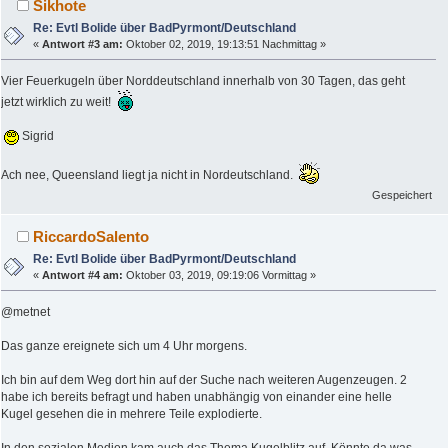
Sikhote
Re: Evtl Bolide über BadPyrmont/Deutschland
«
Antwort #3 am:
Oktober 02, 2019, 19:13:51 Nachmittag »
Vier Feuerkugeln über Norddeutschland innerhalb von 30 Tagen, das geht
jetzt wirklich zu weit!
Sigrid
Ach nee, Queensland liegt ja nicht in Nordeutschland.
Gespeichert
RiccardoSalento
Re: Evtl Bolide über BadPyrmont/Deutschland
«
Antwort #4 am:
Oktober 03, 2019, 09:19:06 Vormittag »
@metnet
Das ganze ereignete sich um 4 Uhr morgens.
Ich bin auf dem Weg dort hin auf der Suche nach weiteren Augenzeugen. 2
habe ich bereits befragt und haben unabhängig von einander eine helle
Kugel gesehen die in mehrere Teile explodierte.
In den sozialen Medien kam auch das Thema Kugelblitz auf. Könnte da was