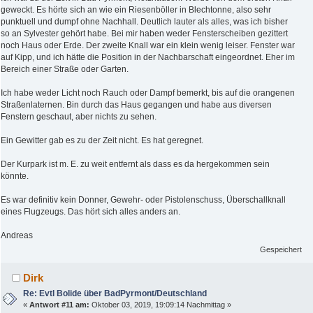
geweckt. Es hörte sich an wie ein Riesenböller in Blechtonne, also sehr
punktuell und dumpf ohne Nachhall. Deutlich lauter als alles, was ich bisher
so an Sylvester gehört habe. Bei mir haben weder Fensterscheiben gezittert
noch Haus oder Erde. Der zweite Knall war ein klein wenig leiser. Fenster war
auf Kipp, und ich hätte die Position in der Nachbarschaft eingeordnet. Eher im
Bereich einer Straße oder Garten.
Ich habe weder Licht noch Rauch oder Dampf bemerkt, bis auf die orangenen
Straßenlaternen. Bin durch das Haus gegangen und habe aus diversen
Fenstern geschaut, aber nichts zu sehen.
Ein Gewitter gab es zu der Zeit nicht. Es hat geregnet.
Der Kurpark ist m. E. zu weit entfernt als dass es da hergekommen sein
könnte.
Es war definitiv kein Donner, Gewehr- oder Pistolenschuss, Überschallknall
eines Flugzeugs. Das hört sich alles anders an.
Andreas
Gespeichert
Dirk
Re: Evtl Bolide über BadPyrmont/Deutschland
«
Antwort #11 am:
Oktober 03, 2019, 19:09:14 Nachmittag »