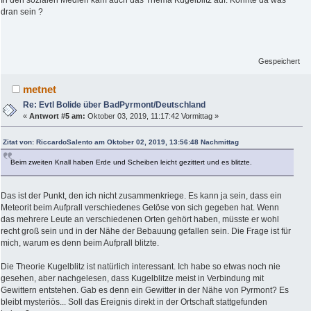
dran sein ?
Gespeichert
metnet
Re: Evtl Bolide über BadPyrmont/Deutschland
«
Antwort #5 am:
Oktober 03, 2019, 11:17:42 Vormittag »
Zitat von: RiccardoSalento am Oktober 02, 2019, 13:56:48 Nachmittag
Beim zweiten Knall haben Erde und Scheiben leicht gezittert und es blitzte.
Das ist der Punkt, den ich nicht zusammenkriege. Es kann ja sein, dass ein
Meteorit beim Aufprall verschiedenes Getöse von sich gegeben hat. Wenn
das mehrere Leute an verschiedenen Orten gehört haben, müsste er wohl
recht groß sein und in der Nähe der Bebauung gefallen sein. Die Frage ist für
mich, warum es denn beim Aufprall blitzte.
Die Theorie Kugelblitz ist natürlich interessant. Ich habe so etwas noch nie
gesehen, aber nachgelesen, dass Kugelblitze meist in Verbindung mit
Gewittern entstehen. Gab es denn ein Gewitter in der Nähe von Pyrmont? Es
bleibt mysteriös... Soll das Ereignis direkt in der Ortschaft stattgefunden