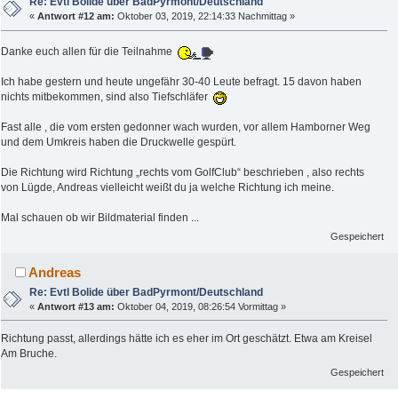
Re: Evtl Bolide über BadPyrmont/Deutschland
«
Antwort #12 am:
Oktober 03, 2019, 22:14:33 Nachmittag »
Danke euch allen für die Teilnahme
Ich habe gestern und heute ungefähr 30-40 Leute befragt. 15 davon haben
nichts mitbekommen, sind also Tiefschläfer
Fast alle , die vom ersten gedonner wach wurden, vor allem Hamborner Weg
und dem Umkreis haben die Druckwelle gespürt.
Die Richtung wird Richtung „rechts vom GolfClub“ beschrieben , also rechts
von Lügde, Andreas vielleicht weißt du ja welche Richtung ich meine.
Mal schauen ob wir Bildmaterial finden ...
Gespeichert
Andreas
Re: Evtl Bolide über BadPyrmont/Deutschland
«
Antwort #13 am:
Oktober 04, 2019, 08:26:54 Vormittag »
Richtung passt, allerdings hätte ich es eher im Ort geschätzt. Etwa am Kreisel
Am Bruche.
Gespeichert