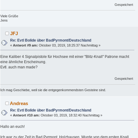
Gespeichert
Viele Grüße
Jens
JFJ
Re: Evtl Bolide über BadPyrmont/Deutschland
«
Antwort #9 am:
Oktober 03, 2019, 18:25:37 Nachmittag »
Eine Kaliber 4 Signalpistole für Hochsee mit einer "Blitz-Knall" Patrone macht
eine ähnliche Erscheinung.
Evtl. auch man made?
Gespeichert
Ich mag Geschiebe, weil sie die entgegenkommendsten Gesteine sind.
Andreas
Re: Evtl Bolide über BadPyrmont/Deutschland
«
Antwort #10 am:
Oktober 03, 2019, 18:32:40 Nachmittag »
Hallo an euch!
Ich war zu der Zeit in Bad Pyrmont, Holzhausen. Wurde von dem ersten Knall