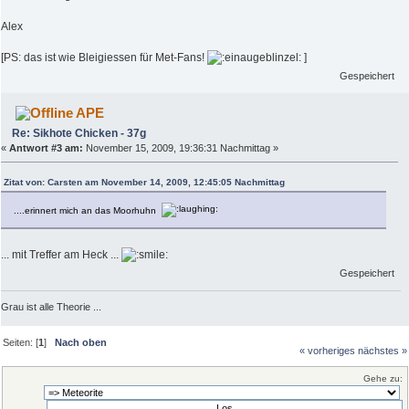
Alex
[PS: das ist wie Bleigiessen für Met-Fans!
]
Gespeichert
APE
Re: Sikhote Chicken - 37g
«
Antwort #3 am:
November 15, 2009, 19:36:31 Nachmittag »
Zitat von: Carsten am November 14, 2009, 12:45:05 Nachmittag
....erinnert mich an das Moorhuhn
... mit Treffer am Heck ...
Gespeichert
Grau ist alle Theorie ...
Seiten: [
1
]
Nach oben
« vorheriges
nächstes »
Gehe zu: