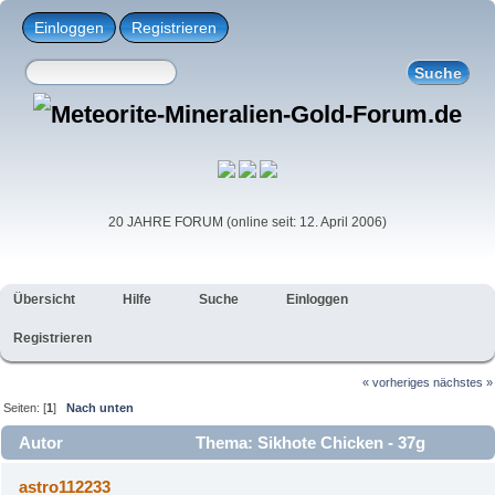
Einloggen
Registrieren
20 JAHRE FORUM (online seit: 12. April 2006)
Übersicht
Hilfe
Suche
Einloggen
Registrieren
« vorheriges
nächstes »
Seiten: [
1
]
Nach unten
Autor
Thema: Sikhote Chicken - 37g
(Gelesen 3922 mal)
astro112233