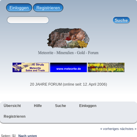
Einloggen
Registrieren
20 JAHRE FORUM (online seit: 12. April 2006)
Übersicht
Hilfe
Suche
Einloggen
Registrieren
« vorheriges
nächstes »
Seiten: [
1
]
Nach unten