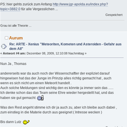
PS: hier gehts zurück zum Anfang
http://www.jgr-apolda.eu/index.php?
topic=3882.0
für alle Vergesslichen ...
Gespeichert
Grau ist alle Theorie ...
Aurum
Re: ARTE - Xenius "Meteoriten, Kometen und Asteroiden - Gefahr aus
dem All"
«
Antwort #4 am:
Dezember 08, 2009, 12:10:08 Nachmittag »
Nun Ja , Thomas
andererseits war da auch noch der Wissenschaftler der expliziet darauf
hingewisen hat das der Junge im Prinzip alles richtig gemacht hat , auch
wenn es sich nicht um einen Meteorit handelt .
Auch solche Meldungen sind wichtig den es könnte ja immer sein das ......
Ich denke schon das das Team seine Ehre wieder hergestellt hat, und das
haben sie gut gemacht
Was den Rest angeht stimme ich dir ja auch zu, aber ich bleibe auch dabei ,
zum einstieg in die Materie durch aus geeignet ( Intresse wecken )
Bis dann Lutz