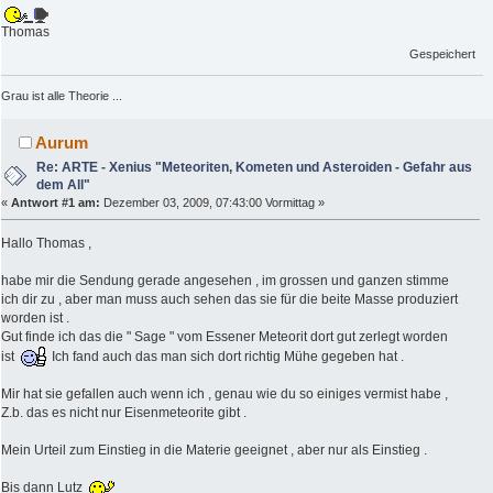
Thomas
Gespeichert
Grau ist alle Theorie ...
Aurum
Re: ARTE - Xenius "Meteoriten, Kometen und Asteroiden - Gefahr aus
dem All"
«
Antwort #1 am:
Dezember 03, 2009, 07:43:00 Vormittag »
Hallo Thomas ,
habe mir die Sendung gerade angesehen , im grossen und ganzen stimme
ich dir zu , aber man muss auch sehen das sie für die beite Masse produziert
worden ist .
Gut finde ich das die " Sage " vom Essener Meteorit dort gut zerlegt worden
ist
Ich fand auch das man sich dort richtig Mühe gegeben hat .
Mir hat sie gefallen auch wenn ich , genau wie du so einiges vermist habe ,
Z.b. das es nicht nur Eisenmeteorite gibt .
Mein Urteil zum Einstieg in die Materie geeignet , aber nur als Einstieg .
Bis dann Lutz