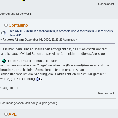
Gespeichert
Aller Anfang ist schwer !!
Contadino
Re: ARTE - Xenius "Meteoriten, Kometen und Asteroiden - Gefahr aus
dem All"
«
Antwort #2 am:
Dezember 03, 2009, 11:21:21 Vormittag »
Dass man dem Jungen sozusagen ermöglicht hat, das "Gesicht zu wahren",
fand ich auch OK, bei Buben dieses Alters (und nicht nur dieses Alters, gell
) geht halt mal die Phantasie durch...
m.E. ist am entstehen der "Sage" viel eher die (Boulevard)Presse schuld, die
braucht halt auch kleine Sensationen für den grauen Alltag.
Ansonsten fand ich die Sendung, die ja offensichtlich für Schüler gemacht
wurde, ganz in Ordnung
Ciao, Heiner
Gespeichert
Doe maar gewoon, dan doe je al gek genoeg
APE