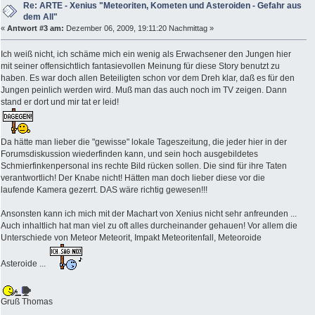
Re: ARTE - Xenius "Meteoriten, Kometen und Asteroiden - Gefahr aus
dem All"
«
Antwort #3 am:
Dezember 06, 2009, 19:11:20 Nachmittag »
Ich weiß nicht, ich schäme mich ein wenig als Erwachsener den Jungen hier
mit seiner offensichtlich fantasievollen Meinung für diese Story benutzt zu
haben. Es war doch allen Beteiligten schon vor dem Dreh klar, daß es für den
Jungen peinlich werden wird. Muß man das auch noch im TV zeigen. Dann
stand er dort und mir tat er leid!
Da hätte man lieber die "gewisse" lokale Tageszeitung, die jeder hier in der
Forumsdiskussion wiederfinden kann, und sein hoch ausgebildetes
Schmierfinkenpersonal ins rechte Bild rücken sollen. Die sind für ihre Taten
verantwortlich! Der Knabe nicht! Hätten man doch lieber diese vor die
laufende Kamera gezerrt. DAS wäre richtig gewesen!!!
Ansonsten kann ich mich mit der Machart von Xenius nicht sehr anfreunden ...
Auch inhaltlich hat man viel zu oft alles durcheinander gehauen! Vor allem die
Unterschiede von Meteor Meteorit, Impakt Meteoritenfall, Meteoroide
Asteroide ...
Gruß Thomas