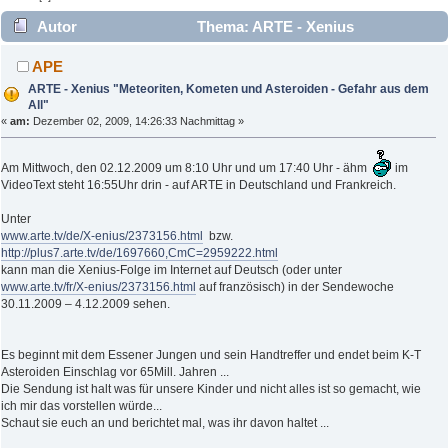
Autor
Thema: ARTE - Xenius
"Meteoriten, Kometen und Asteroiden - Gefahr aus dem All"
APE
(Gelesen 3903 mal)
ARTE - Xenius "Meteoriten, Kometen und Asteroiden - Gefahr aus dem
All"
«
am:
Dezember 02, 2009, 14:26:33 Nachmittag »
Am Mittwoch, den 02.12.2009 um 8:10 Uhr und um 17:40 Uhr - ähm
im
VideoText steht 16:55Uhr drin - auf ARTE in Deutschland und Frankreich.
Unter
www.arte.tv/de/X-enius/2373156.html
bzw.
http://plus7.arte.tv/de/1697660,CmC=2959222.html
kann man die Xenius-Folge im Internet auf Deutsch (oder unter
www.arte.tv/fr/X-enius/2373156.html
auf französisch) in der Sendewoche
30.11.2009 – 4.12.2009 sehen.
Es beginnt mit dem Essener Jungen und sein Handtreffer und endet beim K-T
Asteroiden Einschlag vor 65Mill. Jahren ...
Die Sendung ist halt was für unsere Kinder und nicht alles ist so gemacht, wie
ich mir das vorstellen würde...
Schaut sie euch an und berichtet mal, was ihr davon haltet ...