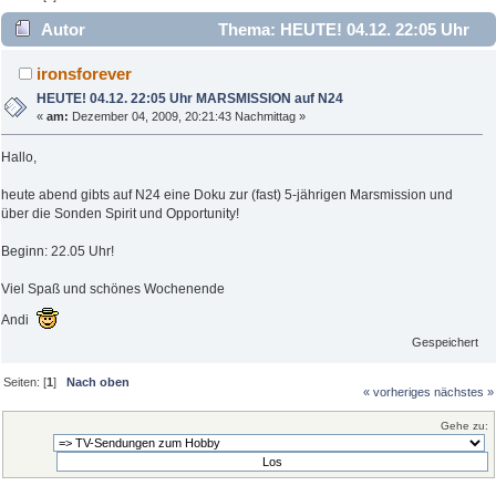
Autor
Thema: HEUTE! 04.12. 22:05 Uhr
MARSMISSION auf N24 (Gelesen 2577 mal)
ironsforever
HEUTE! 04.12. 22:05 Uhr MARSMISSION auf N24
«
am:
Dezember 04, 2009, 20:21:43 Nachmittag »
Hallo,
heute abend gibts auf N24 eine Doku zur (fast) 5-jährigen Marsmission und
über die Sonden Spirit und Opportunity!
Beginn: 22.05 Uhr!
Viel Spaß und schönes Wochenende
Andi
Gespeichert
Seiten: [
1
]
Nach oben
« vorheriges
nächstes »
Gehe zu: