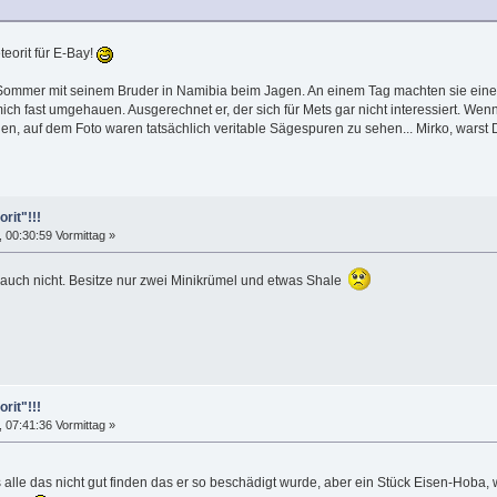
eorit für E-Bay!
n Sommer mit seinem Bruder in Namibia beim Jagen. An einem Tag machten sie ein
 mich fast umgehauen. Ausgerechnet er, der sich für Mets gar nicht interessiert. We
hen, auf dem Foto waren tatsächlich veritable Sägespuren zu sehen... Mirko, wars
rit"!!!
00:30:59 Vormittag »
r auch nicht. Besitze nur zwei Minikrümel und etwas Shale
rit"!!!
07:41:36 Vormittag »
lle das nicht gut finden das er so beschädigt wurde, aber ein Stück Eisen-Hoba,