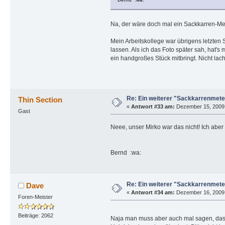
Na, der wäre doch mal ein Sackkarren-Met
Mein Arbeitskollege war übrigens letzte
lassen. Als ich das Foto später sah, hat's
ein handgroßes Stück mitbringt. Nicht lac
Re: Ein weiterer "Sackkarrenmeteo
Thin Section
«
Antwort #33 am:
Dezember 15, 2009, 
Gast
Neee, unser Mirko war das nicht! Ich abe
Bernd :wa:
Re: Ein weiterer "Sackkarrenmeteo
Dave
«
Antwort #34 am:
Dezember 16, 2009, 
Foren-Meister
Beiträge: 2062
Naja man muss aber auch mal sagen, das a