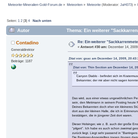
Meteorite-Mineralien-Gold-Forum.de
»
Meteoriten
»
Meteorite
(Moderator:
JaH073
) »
Seiten:
1
2
[
3
]
4
Nach unten
Autor
Thema: Ein weiterer "Sackkarrenm
Re: Ein weiterer "Sackkarrenmeteo
Contadino
«
Antwort #30 am:
Dezember 14, 2009,
Generaldirektor
Zitat von: gsac am Dezember 14, 2009, 20:43
Beiträge: 1187
Zitat von: Thin Section am Dezember 14, 2
Canyon Diablo - befindet sich im Kratermu
Bekannter, der mir aber nicht sagen konnte,
Das wird, aus einer etwas ungewöhnlichen Perspe
sein, den Mettmann in seinem Posting heute 
Deines Bekannten doch eher ein kleineres Stück
dort aus der kleinen Halle, die ich in Erinner
bestätigen, die in jüngerer Zeit dort waren.
Dieser Holsinger, wie z. B. auch der große En
"pilgert". Ich habe es auch schon zweimal ges
zurück liegt. Liegt sehr passend in "Barringer
Die Barringer-Angestellten tragen (trugen dama