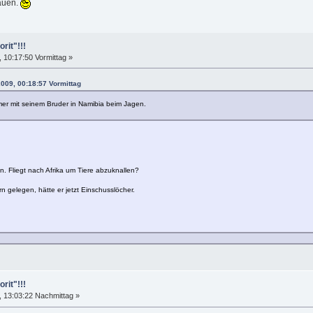
hauen.
rit"!!!
10:17:50 Vormittag »
009, 00:18:57 Vormittag
mer mit seinem Bruder in Namibia beim Jagen.
gen. Fliegt nach Afrika um Tiere abzuknallen?
gelegen, hätte er jetzt Einschusslöcher.
rit"!!!
 13:03:22 Nachmittag »