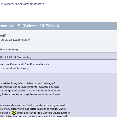
Ein weiterer "Sackkarrenmeteorit"!!!
eteorit"!!! (Gelesen 16172 mal)
rit"!!!
 23:29:26 Nachmittag »
:39 Nachmittag
009, 20:10:56 Nachmittag
seum am Kraterrand. Das Foto machte ein
 wieviel das Stück wiegt
ktive fotografiert, vielleicht der "Holsinger"
Nachmittag schon mal erwähnte. Obwohl das Bild
 suggeriert! Vielleicht es ist ein anderer Meteorit
ung habe - das kann möglicherweise einer der Leute
sisheimer, das sind so Stücke, zu denen man gern mal
treichelt, auch wenn das letzte mal schon wieder Jahre
s Festung"
direkt am Rande des Canyon Diablo Kraters.
ls) Uniformen und sind really tough - no jokes, please!!!