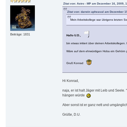
Zitat von: Astro - MP am Dezember 16, 2009, 1
Zitat von: darwin upheaval am Dezember 15
Mein Arbeitskollege war übrigens letzten 
Beiträge: 1831
Hallo U.D.,
bin etwas irritiert über deinen Arbeitskollegen
Wäre auf dem ehrwürdigen Hoba ein Gehörn gel
Gruß Konrad
Hi Konrad,
naja, er ist halt Jäger mit Leib und Seel
hängen würde
Aber sonst ist er ganz nett und umgänglic
Grüße, D.U.