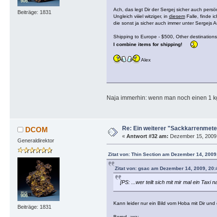
Ach, das legt Dir der Sergej sicher auch pers
Beiträge: 1831
Ungleich viiiel witziger, in
diesem
Falle, finde 
die sonst ja sicher auch immer unter Sergejs An
Shipping to Europe - $500, Other destination
I combine items for shipping!
Alex
Naja immerhin: wenn man noch einen 1 kg
Re: Ein weiterer "Sackkarrenmeteo
DCOM
«
Antwort #32 am:
Dezember 15, 2009, 
Generaldirektor
Zitat von: Thin Section am Dezember 14, 2009
Zitat von: gsac am Dezember 14, 2009, 20:
[PS: ...wer teilt sich mit mir mal ein Taxi
Kann leider nur ein Bild vom Hoba mit Dir und
Beiträge: 1831
Bernd :wa: