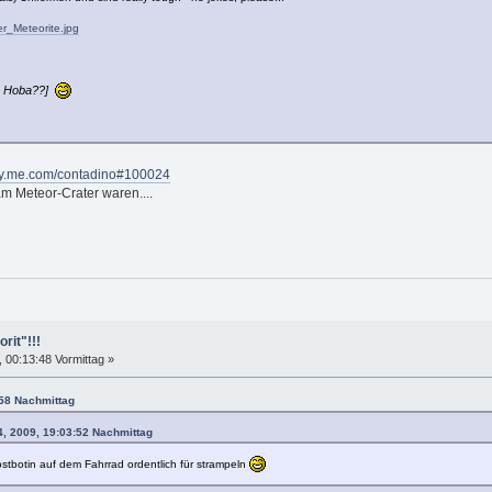
er_Meteorite.jpg
ch Hoba??]
lery.me.com/contadino#100024
m Meteor-Crater waren....
rit"!!!
00:13:48 Vormittag »
:58 Nachmittag
, 2009, 19:03:52 Nachmittag
ostbotin auf dem Fahrrad ordentlich für strampeln