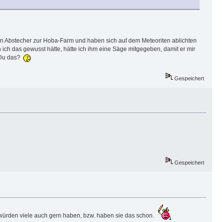
en Abstecher zur Hoba-Farm und haben sich auf dem Meteoriten ablichten
nn ich das gewusst hätte, hätte ich ihm eine Säge mitgegeben, damit er mir
t Du das?
Gespeichert
Gespeichert
 würden viele auch gern haben, bzw. haben sie das schon.