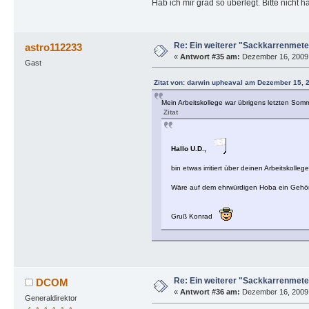
Hab ich mir grad so überlegt. Bitte nicht 
Re: Ein weiterer "Sackkarrenmeteo
astro112233
«
Antwort #35 am:
Dezember 16, 2009, 
Gast
Zitat von: darwin upheaval am Dezember 15, 2
Mein Arbeitskollege war übrigens letzten Som
Zitat
Hallo U.D.,
bin etwas irritiert über deinen Arbeitskolle
Wäre auf dem ehrwürdigen Hoba ein Gehörn 
Gruß Konrad
Re: Ein weiterer "Sackkarrenmeteo
DCOM
«
Antwort #36 am:
Dezember 16, 2009,
Generaldirektor