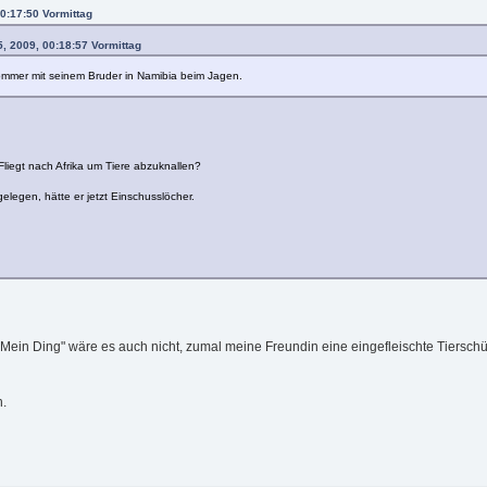
0:17:50 Vormittag
, 2009, 00:18:57 Vormittag
Sommer mit seinem Bruder in Namibia beim Jagen.
. Fliegt nach Afrika um Tiere abzuknallen?
egen, hätte er jetzt Einschusslöcher.
e. "Mein Ding" wäre es auch nicht, zumal meine Freundin eine eingefleischte Tiersc
h.