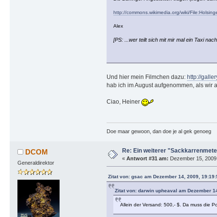
http://commons.wikimedia.org/wiki/File:Holsing
Alex
[PS: ...wer teilt sich mit mir mal ein Taxi na
Und hier mein Filmchen dazu:
http://gal
hab ich im August aufgenommen, als wir a
Ciao, Heiner
Doe maar gewoon, dan doe je al gek genoeg
Re: Ein weiterer "Sackkarrenmeteo
DCOM
«
Antwort #31 am:
Dezember 15, 2009, 
Generaldirektor
Zitat von: gsac am Dezember 14, 2009, 19:19
Zitat von: darwin upheaval am Dezember 14
Allein der Versand: 500,- $. Da muss die P