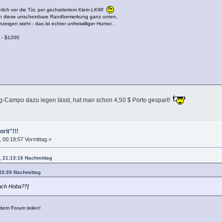
önlich vor die Tür, per gechartertem Klein-LKW!
ich diese unscheinbare Randbemerkung ganz unten,
zeigen steht - das ist echter unfreiwilliger Humor...
s - $1200
-Campo dazu legen lässt, hat man schon 4,50 $ Porto gespart!
rit"!!!
00:18:57 Vormittag »
, 21:13:16 Nachmittag
43:39 Nachmittag
 nach Hoba??]
 dem Forum teilen!