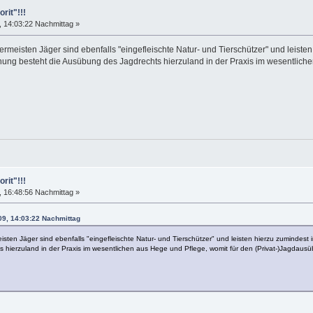
rit"!!!
 14:03:22 Nachmittag »
lermeisten Jäger sind ebenfalls "eingefleischte Natur- und Tierschützer" und leiste
nung besteht die Ausübung des Jagdrechts hierzuland in der Praxis im wesentlic
rit"!!!
 16:48:56 Nachmittag »
9, 14:03:22 Nachmittag
eisten Jäger sind ebenfalls "eingefleischte Natur- und Tierschützer" und leisten hierzu zumindes
 hierzuland in der Praxis im wesentlichen aus Hege und Pflege, womit für den (Privat-)Jagdau