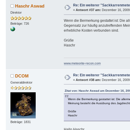
Re: Ein weiterer "Sackkarrenmeteo
Haschr Aswad
«
Antwort #37 am:
Dezember 16, 2009,
Direktor
Wenn die Bermerkung gestattet ist: Die al
Beiträge: 726
Gegensatz zur häufig anzutreffenden Mei
erhebliche Kosten verbunden sind.
Grüße
Haschr
www.meteorite-recon.com
Re: Ein weiterer "Sackkarrenmeteo
DCOM
«
Antwort #38 am:
Dezember 16, 2009,
Generaldirektor
Zitat von: Haschr Aswad am Dezember 16, 200
Wenn die Bermerkung gestattet ist: Die allerm
Meinung besteht die Ausübung des Jagdrechts
Grüße
Haschr
Beiträge: 1831
Hallo Haschr,