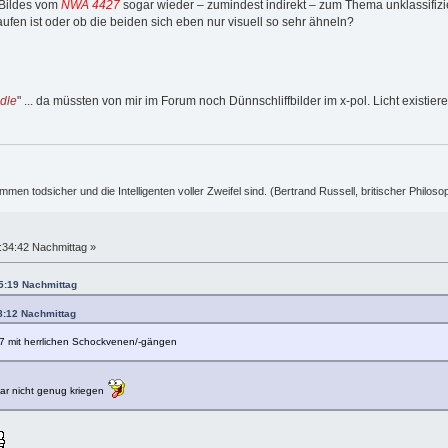
s Bildes vom
NWA 4427
sogar wieder – zumindest indirekt – zum Thema unklassifiz
ufen ist oder ob die beiden sich eben nur visuell so sehr ähneln?
dle
" ... da müssten von mir im Forum noch Dünnschliffbilder im x-pol. Licht existiere
ummen todsicher und die Intelligenten voller Zweifel sind. (Bertrand Russell, britischer Philos
:34:42 Nachmittag »
25:19 Nachmittag
08:12 Nachmittag
7 mit herrlichen Schockvenen/-gängen
ar nicht genug kriegen