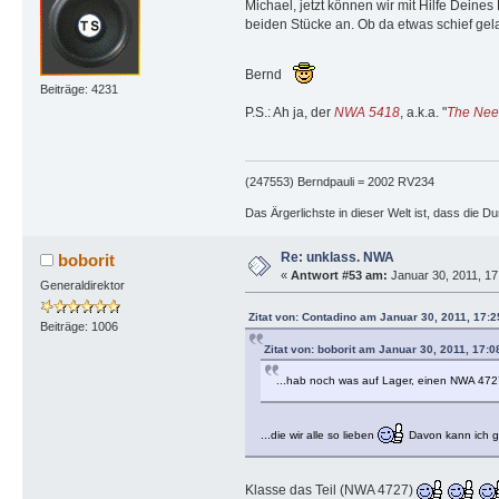
Michael, jetzt können wir mit Hilfe Deine
beiden Stücke an. Ob da etwas schief gela
Bernd
Beiträge: 4231
P.S.: Ah ja, der
NWA 5418
, a.k.a. "
The Nee
(247553) Berndpauli = 2002 RV234
Das Ärgerlichste in dieser Welt ist, dass die D
Re: unklass. NWA
boborit
«
Antwort #53 am:
Januar 30, 2011, 17
Generaldirektor
Zitat von: Contadino am Januar 30, 2011, 17:
Beiträge: 1006
Zitat von: boborit am Januar 30, 2011, 17:
...hab noch was auf Lager, einen NWA 472
...die wir alle so lieben
Davon kann ich g
Klasse das Teil (NWA 4727)