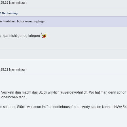
:25:19 Nachmittag »
12 Nachmittag
it herrlichen Schockvenen/-gängen
h gar nicht genug kriegen
:25:21 Nachmittag »
 Vesikeln drin macht das Stück wirklich außergewöhnlich. Wo hat man denn schon
Scheibchen fehlt.
 ein schönes Stück, was man im "meteoritehouse" beim Andy kaufen konnte: NWA 5