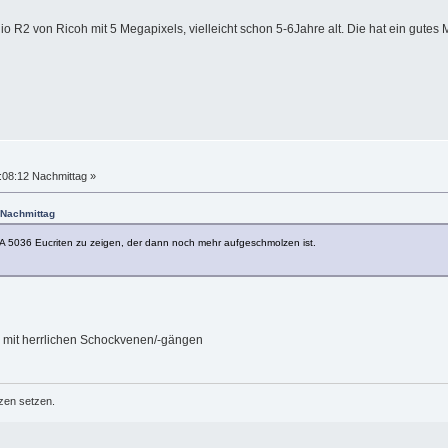
io R2 von Ricoh mit 5 Megapixels, vielleicht schon 5-6Jahre alt. Die hat ein gute
:08:12 Nachmittag »
 Nachmittag
 5036 Eucriten zu zeigen, der dann noch mehr aufgeschmolzen ist.
 mit herrlichen Schockvenen/-gängen
zen setzen.