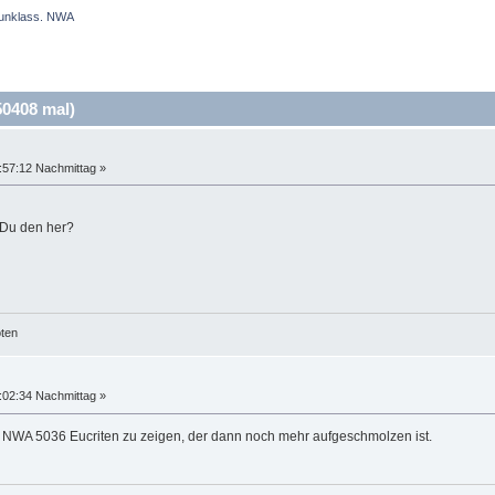
unklass. NWA
0408 mal)
:57:12 Nachmittag »
 Du den her?
öten
:02:34 Nachmittag »
NWA 5036 Eucriten zu zeigen, der dann noch mehr aufgeschmolzen ist.