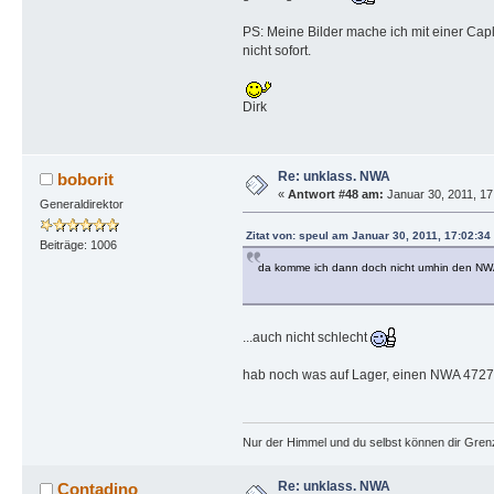
PS: Meine Bilder mache ich mit einer Capl
nicht sofort.
Dirk
Re: unklass. NWA
boborit
«
Antwort #48 am:
Januar 30, 2011, 17
Generaldirektor
Zitat von: speul am Januar 30, 2011, 17:02:34
Beiträge: 1006
da komme ich dann doch nicht umhin den NWA
...auch nicht schlecht
hab noch was auf Lager, einen NWA 4727
Nur der Himmel und du selbst können dir Gren
Re: unklass. NWA
Contadino