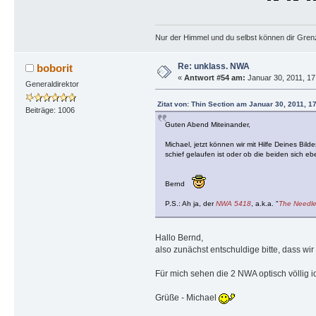
Nur der Himmel und du selbst können dir Gren
Re: unklass. NWA
boborit
«
Antwort #54 am:
Januar 30, 2011, 17
Generaldirektor
Zitat von: Thin Section am Januar 30, 2011, 1
Beiträge: 1006
Guten Abend Miteinander,
Michael, jetzt können wir mit Hilfe Deines Bil
schief gelaufen ist oder ob die beiden sich eb
Bernd
P.S.: Ah ja, der
NWA 5418
, a.k.a. "
The Needl
Hallo Bernd,
also zunächst entschuldige bitte, dass w
Für mich sehen die 2 NWA optisch völlig i
Grüße - Michael