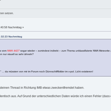
zen setzen.
:40:58 Nachmittag »
7:32:23 Nachmittag
des vom
NWA 4427
sogar wieder – zumindest indirekt – zum Thema unklassifizierte NWA Meteorit
en nur visuell so sehr ähneln?
e
" ... da müssten von mir im Forum noch Dünnschliffbilder im x-pol. Licht existieren!
ir deinen Thread in Richtung IMB etwas zweckentfremdet haben.
dentisch aus. Auf Grund der unterschiedlichen Daten würde ich einen Fehler (dass 