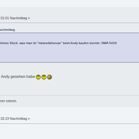
:31:01 Nachmittag »
Nachmittag
 schönes Stück, was man im "meteoritehouse" beim Andy kaufen konnte: NWA 5418
 bei Andy gesehen habe
zen setzen.
:32:23 Nachmittag »