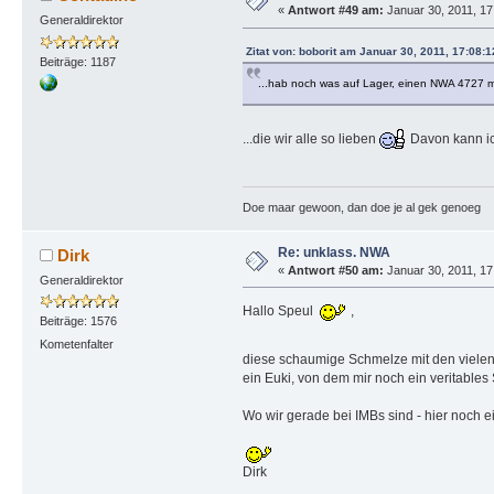
«
Antwort #49 am:
Januar 30, 2011, 17
Generaldirektor
Zitat von: boborit am Januar 30, 2011, 17:08:
Beiträge: 1187
...hab noch was auf Lager, einen NWA 4727 m
...die wir alle so lieben
Davon kann ic
Doe maar gewoon, dan doe je al gek genoeg
Re: unklass. NWA
Dirk
«
Antwort #50 am:
Januar 30, 2011, 17
Generaldirektor
Hallo Speul
,
Beiträge: 1576
Kometenfalter
diese schaumige Schmelze mit den vielen
ein Euki, von dem mir noch ein veritables 
Wo wir gerade bei IMBs sind - hier noch
Dirk