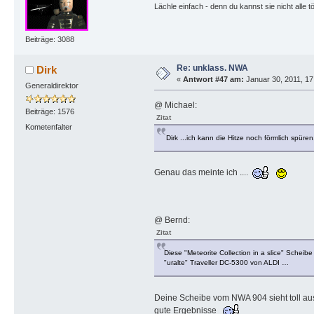
Lächle einfach - denn du kannst sie nicht alle t
Beiträge: 3088
Re: unklass. NWA
Dirk
«
Antwort #47 am:
Januar 30, 2011, 17
Generaldirektor
@ Michael:
Beiträge: 1576
Zitat
Kometenfalter
Dirk ...ich kann die Hitze noch förmlich spüren
Genau das meinte ich ....
@ Bernd:
Zitat
Diese "Meteorite Collection in a slice" Sche
"uralte" Traveller DC-5300 von ALDI …
Deine Scheibe vom NWA 904 sieht toll a
gute Ergebnisse