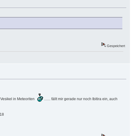
Gespeichert
 Vesikel in Meteoriten
....... fällt mir gerade nur noch Ibitira ein, auch
418