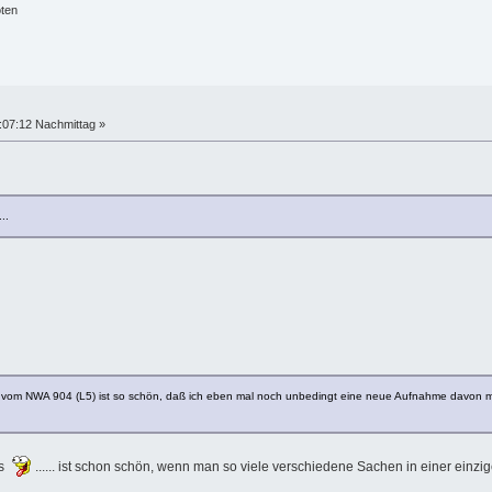
öten
:07:12 Nachmittag »
...
ibe vom NWA 904 (L5) ist so schön, daß ich eben mal noch unbedingt eine neue Aufnahme davon 
us
...... ist schon schön, wenn man so viele verschiedene Sachen in einer einzi