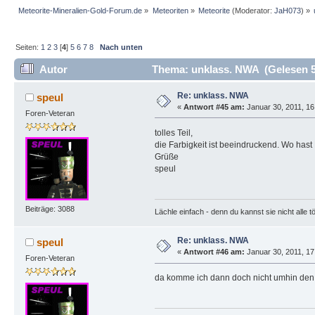
Meteorite-Mineralien-Gold-Forum.de
»
Meteoriten
»
Meteorite
(Moderator:
JaH073
) »
Seiten:
1
2
3
[
4
]
5
6
7
8
Nach unten
Autor
Thema: unklass. NWA (Gelesen 5
Re: unklass. NWA
speul
«
Antwort #45 am:
Januar 30, 2011, 16
Foren-Veteran
tolles Teil,
die Farbigkeit ist beeindruckend. Wo hast
Grüße
speul
Beiträge: 3088
Lächle einfach - denn du kannst sie nicht alle t
Re: unklass. NWA
speul
«
Antwort #46 am:
Januar 30, 2011, 17
Foren-Veteran
da komme ich dann doch nicht umhin den 