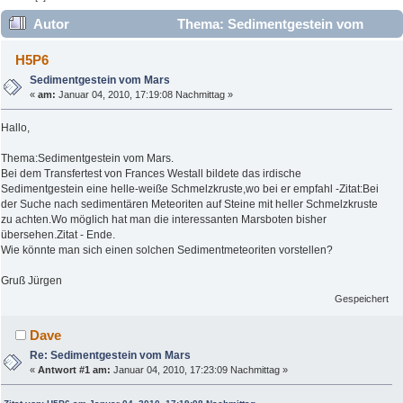
Autor
Thema: Sedimentgestein vom
Mars (Gelesen 46376 mal)
H5P6
Sedimentgestein vom Mars
«
am:
Januar 04, 2010, 17:19:08 Nachmittag »
Hallo,
Thema:Sedimentgestein vom Mars.
Bei dem Transfertest von Frances Westall bildete das irdische
Sedimentgestein eine helle-weiße Schmelzkruste,wo bei er empfahl -Zitat:Bei
der Suche nach sedimentären Meteoriten auf Steine mit heller Schmelzkruste
zu achten.Wo möglich hat man die interessanten Marsboten bisher
übersehen.Zitat - Ende.
Wie könnte man sich einen solchen Sedimentmeteoriten vorstellen?
Gruß Jürgen
Gespeichert
Dave
Re: Sedimentgestein vom Mars
«
Antwort #1 am:
Januar 04, 2010, 17:23:09 Nachmittag »