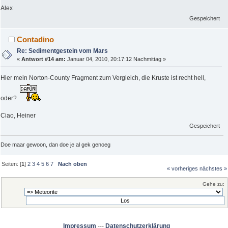
Alex
Gespeichert
Contadino
Re: Sedimentgestein vom Mars
«
Antwort #14 am:
Januar 04, 2010, 20:17:12 Nachmittag »
Hier mein Norton-County Fragment zum Vergleich, die Kruste ist recht hell,
oder?
Ciao, Heiner
Gespeichert
Doe maar gewoon, dan doe je al gek genoeg
Seiten: [
1
]
2
3
4
5
6
7
Nach oben
« vorheriges
nächstes »
Gehe zu:
Impressum
---
Datenschutzerklärung