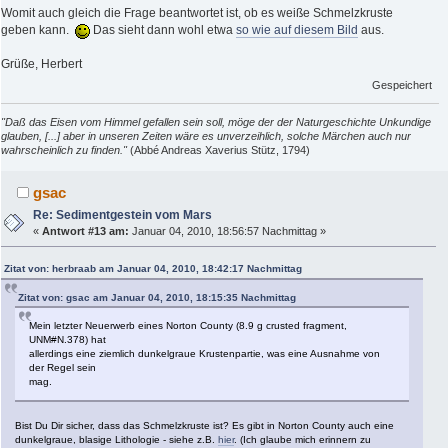
Womit auch gleich die Frage beantwortet ist, ob es weiße Schmelzkruste
geben kann.
Das sieht dann wohl etwa
so wie auf diesem Bild
aus.
Grüße, Herbert
Gespeichert
"Daß das Eisen vom Himmel gefallen sein soll, möge der der Naturgeschichte Unkundige
glauben, [...] aber in unseren Zeiten wäre es unverzeihlich, solche Märchen auch nur
wahrscheinlich zu finden."
(Abbé Andreas Xaverius Stütz, 1794)
gsac
Re: Sedimentgestein vom Mars
«
Antwort #13 am:
Januar 04, 2010, 18:56:57 Nachmittag »
Zitat von: herbraab am Januar 04, 2010, 18:42:17 Nachmittag
Zitat von: gsac am Januar 04, 2010, 18:15:35 Nachmittag
Mein letzter Neuerwerb eines Norton County (8.9 g crusted fragment,
UNM#N.378) hat
allerdings eine ziemlich dunkelgraue Krustenpartie, was eine Ausnahme von
der Regel sein
mag.
Bist Du Dir sicher, dass das Schmelzkruste ist? Es gibt in Norton County auch eine
dunkelgraue, blasige Lithologie - siehe z.B.
hier
. (Ich glaube mich erinnern zu