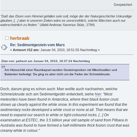
Gespeichert
"Daß das Eisen vom Himmel gefallen sein soll, möge der der Naturgeschichte Unkundige
glauben, [...] aber in unseren Zeiten wäre es unverzeihlich, solche Märchen auch nur
wahrscheinlich zu finden."
(Abbé Andreas Xaverius Stütz, 1794)
herbraab
Re: Sedimentgestein vom Mars
«
Antwort #12 am:
Januar 04, 2010, 18:51:55 Nachmittag »
Zitat von: pallasit am Januar 04, 2010, 18:37:24 Nachmittag
Am Hitzeschild einer Raumkapsel wurden Gesteinsproben mit Mikrofossilien und
Bakterien befestigt. Da ging es aber nicht um die Farbe der Schmelzkruste.
Doch, darum ging es schon auch: Man wollte auch nachsehen, welche
Schmelzkruste sich am Sedimentgestin entwickelt, siehe
hier
:
"Most
meteorites have been found in Antarctica, where their black fusion crust
shows up clearly against the white snow. In this experiment we found that the
sedimentary rocks developed a white crust or none at all. That means that we
need to expand our search to white or light-coloured rocks. [...] On
examination at ESTEC, the 3.5 billion year old sample of sand from Pilbara in
Australia was found to have formed a half-millimetre thick fusion crust that was
creamy white in colour."