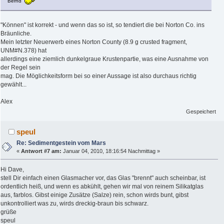
Bernd
"Können" ist korrekt - und wenn das so ist, so tendiert die bei Norton Co. ins
Bräunliche.
Mein letzter Neuerwerb eines Norton County (8.9 g crusted fragment,
UNM#N.378) hat
allerdings eine ziemlich dunkelgraue Krustenpartie, was eine Ausnahme von
der Regel sein
mag. Die Möglichkeitsform bei so einer Aussage ist also durchaus richtig
gewählt...
Alex
Gespeichert
speul
Re: Sedimentgestein vom Mars
«
Antwort #7 am:
Januar 04, 2010, 18:16:54 Nachmittag »
Hi Dave,
stell Dir einfach einen Glasmacher vor, das Glas "brennt" auch scheinbar, ist
ordentlich heiß, und wenn es abkühlt, gehen wir mal von reinem Silikatglas
aus, farblos. Gibst einige Zusätze (Salze) rein, schon wirds bunt, gibst
unkontrolliert was zu, wirds dreckig-braun bis schwarz.
grüße
speul