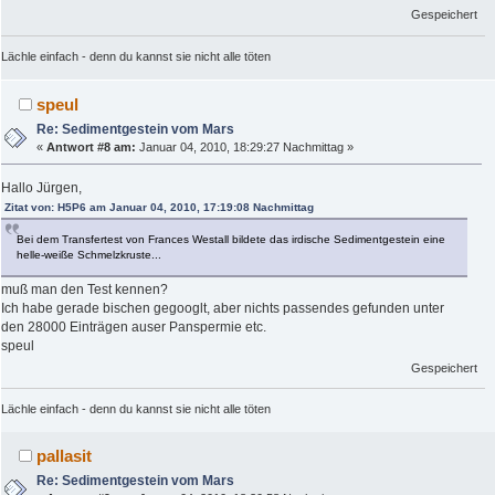
Gespeichert
Lächle einfach - denn du kannst sie nicht alle töten
speul
Re: Sedimentgestein vom Mars
«
Antwort #8 am:
Januar 04, 2010, 18:29:27 Nachmittag »
Hallo Jürgen,
Zitat von: H5P6 am Januar 04, 2010, 17:19:08 Nachmittag
Bei dem Transfertest von Frances Westall bildete das irdische Sedimentgestein eine
helle-weiße Schmelzkruste...
muß man den Test kennen?
Ich habe gerade bischen gegooglt, aber nichts passendes gefunden unter
den 28000 Einträgen auser Panspermie etc.
speul
Gespeichert
Lächle einfach - denn du kannst sie nicht alle töten
pallasit
Re: Sedimentgestein vom Mars