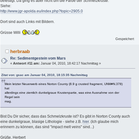
befestigt. Da ging es aber nicht um die Farbe der Schmelzkruste.
Siehe:
http://www.jgr-apolda.eu/index.php?topic=2905.0
Dort sind auch Links mit Bildern.
Grüsse Willi
Gespeichert
herbraab
Re: Sedimentgestein vom Mars
«
Antwort #11 am:
Januar 04, 2010, 18:42:17 Nachmittag »
Zitat von: gsac am Januar 04, 2010, 18:15:35 Nachmittag
Mein letzter Neuerwerb eines Norton County (8.9 g crusted fragment, UNM#N.378)
hat
allerdings eine ziemlich dunkelgraue Krustenpartie, was eine Ausnahme von der
Regel sein
mag.
Bist Du Dir sicher, dass das Schmelzkruste ist? Es gibt in Norton County auch
eine dunkelgraue, blasige Lithologie - siehe z.B.
hier
. (Ich glaube mich
erinnern zu können, das sind "impact melt veins" sind...)
Grüße, Herbert