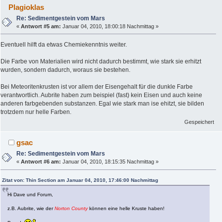
Plagioklas
Re: Sedimentgestein vom Mars
«
Antwort #5 am:
Januar 04, 2010, 18:00:18 Nachmittag »
Eventuell hilft da etwas Chemiekenntnis weiter.
Die Farbe von Materialien wird nicht dadurch bestimmt, wie stark sie erhitzt
wurden, sondern dadurch, woraus sie bestehen.
Bei Meteoritenkrusten ist vor allem der Eisengehalt für die dunkle Farbe
verantwortlich. Aubrite haben zum beispiel (fast) kein Eisen und auch keine
anderen farbgebenden substanzen. Egal wie stark man ise ehitzt, sie bilden
trotzdem nur helle Farben.
Gespeichert
gsac
Re: Sedimentgestein vom Mars
«
Antwort #6 am:
Januar 04, 2010, 18:15:35 Nachmittag »
Zitat von: Thin Section am Januar 04, 2010, 17:46:00 Nachmittag
Hi Dave und Forum,
z.B. Aubrite, wie der
Norton County
können eine helle Kruste haben!