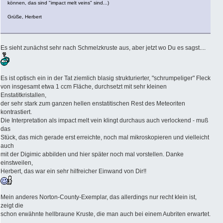
können, das sind "impact melt veins" sind...)
Grüße, Herbert
Es sieht zunächst sehr nach Schmelzkruste aus, aber jetzt wo Du es sagst....
Es ist optisch ein in der Tat ziemlich blasig strukturierter, "schrumpeliger" Fleck
von insgesamt etwa 1 ccm Fläche, durchsetzt mit sehr kleinen
Enstatitkristallen,
der sehr stark zum ganzen hellen enstatitischen Rest des Meteoriten
kontrastiert.
Die Interpretation als impact melt vein klingt durchaus auch verlockend - muß
das
Stück, das mich gerade erst erreichte, noch mal mikroskopieren und vielleicht
auch
mit der Digimic abbilden und hier später noch mal vorstellen. Danke
einstweilen,
Herbert, das war ein sehr hilfreicher Einwand von Dir!!
Mein anderes Norton-County-Exemplar, das allerdings nur recht klein ist,
zeigt die
schon erwähnte hellbraune Kruste, die man auch bei einem Aubriten erwartet.