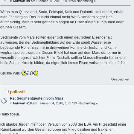
«
Antwort #9 am:
Januar 04, 2010, 18:30:58 Nachmittag »
Wenn man Quarzsand, Soda, Feldspat, Kalk und Dolomit stark erhitzt, erhält
man Fensterglas. Das ist nicht einmal mehr Weiß, sondern sogar klar-
durchsichtig. Bereits sehr geringe Mengen an Eisen führen zu braunen oder
grünen Gläsern.
Sedimente vom Mars sollten eigentlich einen deutlichen Eisengehalt
aufweisen. Bei der Sedimentbildung auf der Erde spielt Wasser eine
bedeutende Rolle. Eisen ist in dreiwertiger Form leicht löslich und kann
wegtransportiert werden. Diesen Effekt hat man auf dem Mars sicher nur in
wesentlich abgeschwächter Form. Deshalb sollten Marssedimente keine sehr
helle Schmelzkruste bilden, da eigentlich immer Eisen vorhanden sein dürfte.
Grüsse Willi
Gespeichert
pallasit
Re: Sedimentgestein vom Mars
«
Antwort #10 am:
Januar 04, 2010, 18:37:24 Nachmittag »
Hallo speul,
ich glaube Jürgen meint den Versuch von 2008 der ESA. Am Hitzeschild einer
Raumkapsel wurden Gesteinsproben mit Mikrofossilien und Bakterien