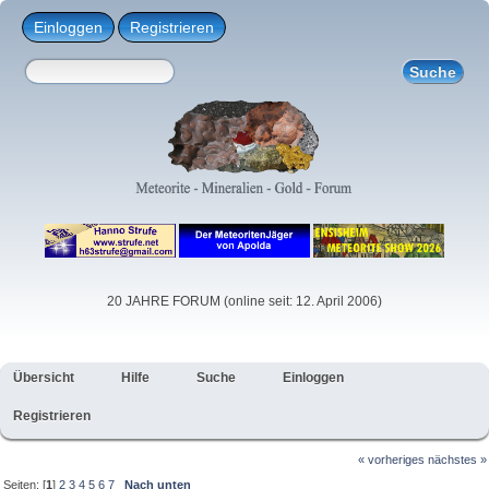
Einloggen
Registrieren
20 JAHRE FORUM (online seit: 12. April 2006)
Übersicht
Hilfe
Suche
Einloggen
Registrieren
« vorheriges
nächstes »
Seiten: [
1
]
2
3
4
5
6
7
Nach unten