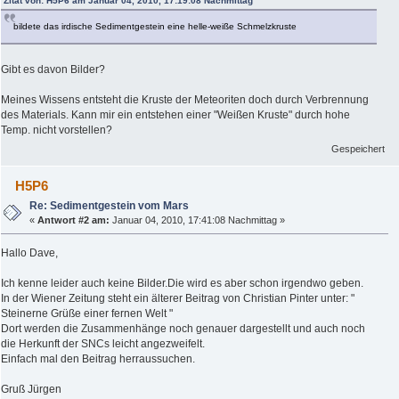
Zitat von: H5P6 am Januar 04, 2010, 17:19:08 Nachmittag
bildete das irdische Sedimentgestein eine helle-weiße Schmelzkruste
Gibt es davon Bilder?
Meines Wissens entsteht die Kruste der Meteoriten doch durch Verbrennung
des Materials. Kann mir ein entstehen einer "Weißen Kruste" durch hohe
Temp. nicht vorstellen?
Gespeichert
H5P6
Re: Sedimentgestein vom Mars
«
Antwort #2 am:
Januar 04, 2010, 17:41:08 Nachmittag »
Hallo Dave,
Ich kenne leider auch keine Bilder.Die wird es aber schon irgendwo geben.
In der Wiener Zeitung steht ein älterer Beitrag von Christian Pinter unter: "
Steinerne Grüße einer fernen Welt "
Dort werden die Zusammenhänge noch genauer dargestellt und auch noch
die Herkunft der SNCs leicht angezweifelt.
Einfach mal den Beitrag herraussuchen.
Gruß Jürgen