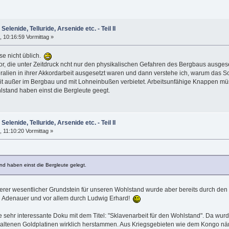
Selenide, Telluride, Arsenide etc. - Teil II
 10:16:59 Vormittag »
se nicht üblich.
vor, die unter Zeitdruck ncht nur den physikalischen Gefahren des Bergbaus ausge
lien in ihrer Akkordarbeit ausgesetzt waren und dann verstehe ich, warum das S
keit außer im Bergbau und mit Lohneinbußen verbietet. Arbeitsunfähige Knappen m
stand haben einst die Bergleute geegt.
Selenide, Telluride, Arsenide etc. - Teil II
 11:10:20 Vormittag »
d haben einst die Bergleute gelegt.
iterer wesentlicher Grundstein für unseren Wohlstand wurde aber bereits durch de
 Adenauer und vor allem durch Ludwig Erhard!
ne sehr interessante Doku mit dem Titel: "Sklavenarbeit für den Wohlstand". Da
nthaltenen Goldplatinen wirklich herstammen. Aus Kriegsgebieten wie dem Kongo näm