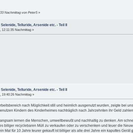
:33 Nachmittag von Peter5
»
Selenide, Telluride, Arsenide etc. - Teil II
 12:11:35 Nachmittag »
Selenide, Telluride, Arsenide etc. - Teil II
 19:40:26 Nachmittag »
eitsbereich nach Möglichkeit still und heimlich ausgenutzt wurden, zeigte bei un
usgenutzen Kindern des Kinderheimes nachträglich nach Jahrzehnten ihr Geld zahlen
t langsam lernen die Menschen, umweltbewußt und nachhaltig zu denken. Am schnel
t es billger recyclebaren Müll zu verkaufen oder zu verschenken und teuer die N
n Mal für 10 Jahre teurer gekauft ist billiger als alle drei Jahre ein kaputtes Gerät