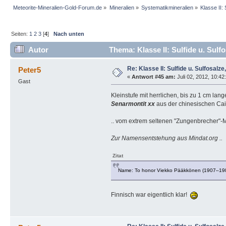
Meteorite-Mineralien-Gold-Forum.de
»
Mineralien
»
Systematikmineralien
»
Klasse II: 
Seiten:
1
2
3
[
4
]
Nach unten
Autor
Thema: Klasse II: Sulfide u. Sulfos
Re: Klasse II: Sulfide u. Sulfosalze, 
Peter5
«
Antwort #45 am:
Juli 02, 2012, 10:42
Gast
Kleinstufe mit herrlichen, bis zu 1 cm lan
Senarmontit xx
aus der chinesischen Caiw
.. vom extrem seltenen "Zungenbrecher"-
Zur Namensentstehung aus Mindat.org ..
Zitat
Name: To honor Viekko Pääkkönen (1907–1980
Finnisch war eigentlich klar!