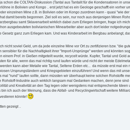
 schon die COLTAN-Diskussion (Tantal aus Tantalit für die Kondensatoren in unser
ngerlöhne in Bolivien und Kongo .. erst jetzt hat es ein Geologe geschafft ein vor
der einzelnen Mine z.B. in Bolivien oder im Kongo zuordnen kann - quasi "wie der
 hat damit bereits begonnen. Ziel soll es sein, nur noch aus denjenigen Minen Roh
arzbergbau samt Sklavenarbeit wirklich dabei zum Erliegen bringen, frage ich mich
chon ausgebeuteten bolivianischen Minearbeiter aber auch dort leider notgedrunge
 Gesetz ganz zum Erliegen kam. Und was Kinderarbeit im Bergbau anbelangt, das
nicht soviel Geld, um da jede einzelne Mine vor Ort zu zertifizieren bzw. "die g
am sensibler für die Nachhaltigkeit ihrer "Import-Ursprünge" werden und könnten sog
n einem Prof. in Gießen mitgeteilt wurde, recycelt würde. Kupfer, Tantal und Gold
en für alle, wenn das mal richtig rund laufen würde und nicht der meiste Edelmet
 werden kann aber Metalle wie Tantal, Seltene Erden etc... da müsste erst mal ein 
biosen Ursprungsländern und Kriegsgebieten einzuführen! Und wenn das mit unserer
 mal "rund" laufen sollte, dann müssten wir überhaupt keine solchen Rohstoffe me
e Rohstoff-Industrie auch wirklich langsam mal Gedanken machen, denn jene sind e
lität und Kreativität an den Tag legen oder wenigstens mal entsprechende Ideen u
gs bin ich auch der Meinung, dass die Abfall- und Recyclingwirtschaft weitere Mill
vestieren könnte!
en gezeigt ..