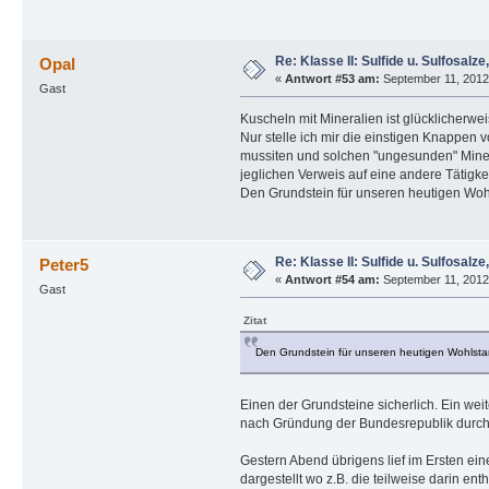
Re: Klasse II: Sulfide u. Sulfosalze, 
Opal
«
Antwort #53 am:
September 11, 2012,
Gast
Kuscheln mit Mineralien ist glücklicherwei
Nur stelle ich mir die einstigen Knappen 
mussiten und solchen "ungesunden" Minera
jeglichen Verweis auf eine andere Tätig
Den Grundstein für unseren heutigen Wohl
Re: Klasse II: Sulfide u. Sulfosalze, 
Peter5
«
Antwort #54 am:
September 11, 2012,
Gast
Zitat
Den Grundstein für unseren heutigen Wohlstan
Einen der Grundsteine sicherlich. Ein we
nach Gründung der Bundesrepublik durch
Gestern Abend übrigens lief im Ersten ei
dargestellt wo z.B. die teilweise darin e