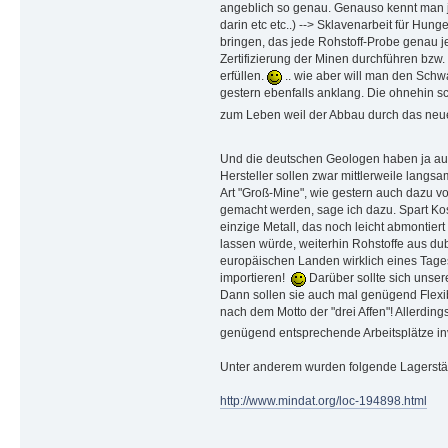
angeblich so genau. Genauso kennt man ja
darin etc etc..) --> Sklavenarbeit für Hu
bringen, das jede Rohstoff-Probe genau je
Zertifizierung der Minen durchführen bzw.
erfüllen.
.. wie aber will man den Schw
gestern ebenfalls anklang. Die ohnehin s
zum Leben weil der Abbau durch das neue
Und die deutschen Geologen haben ja auch 
Hersteller sollen zwar mittlerweile langs
Art "Groß-Mine", wie gestern auch dazu vo
gemacht werden, sage ich dazu. Spart Kost
einzige Metall, das noch leicht abmontiert
lassen würde, weiterhin Rohstoffe aus du
europäischen Landen wirklich eines Tages
importieren!
Darüber sollte sich unser
Dann sollen sie auch mal genügend Flexibi
nach dem Motto der "drei Affen"! Allerdin
genügend entsprechende Arbeitsplätze in
Unter anderem wurden folgende Lagerstätt
http://www.mindat.org/loc-194898.html