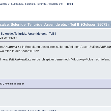
Sulfide u. Sulfosalze, Selenide, Telluride, Arsenide etc.  - Teil II
alze, Selenide, Telluride, Arsenide etc. - Teil II (Gelesen 35073 m
Selenide, Telluride, Arsenide etc. - Teil II
:26 Vormittag »
gen
Antimonit xx
in Begleitung des extrem seltenen Antimon-Arsen-Sulfids
Pääkkön
a Mine in der Shaanxi Prov. ..
Mineral
Pääkkönenit xx
werde ich später gerne noch Mikroskop-Fotos nachliefern
), Finnish geologist