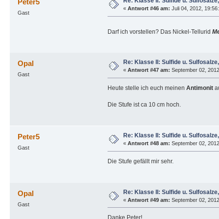
Re: Klasse II: Sulfide u. Sulfosalze, 
Peter5
«
Antwort #46 am:
Juli 04, 2012, 19:56
Gast
Darf ich vorstellen? Das Nickel-Tellurid
Me
Re: Klasse II: Sulfide u. Sulfosalze, 
Opal
«
Antwort #47 am:
September 02, 2012
Gast
Heute stelle ich euch meinen
Antimonit
au
Die Stufe ist ca 10 cm hoch.
Re: Klasse II: Sulfide u. Sulfosalze, 
Peter5
«
Antwort #48 am:
September 02, 2012
Gast
Die Stufe gefällt mir sehr.
Re: Klasse II: Sulfide u. Sulfosalze, 
Opal
«
Antwort #49 am:
September 02, 2012
Gast
Danke Peter!