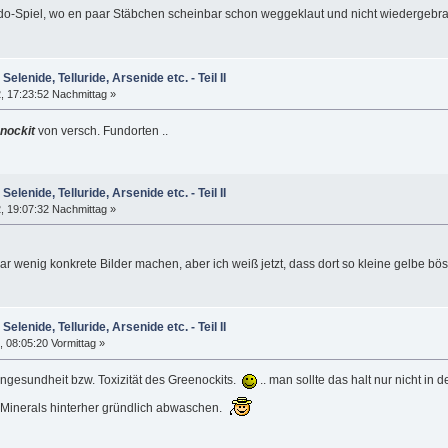
kado-Spiel, wo en paar Stäbchen scheinbar schon weggeklaut und nicht wiedergeb
Selenide, Telluride, Arsenide etc. - Teil II
, 17:23:52 Nachmittag »
nockit
von versch. Fundorten ..
Selenide, Telluride, Arsenide etc. - Teil II
, 19:07:32 Nachmittag »
r wenig konkrete Bilder machen, aber ich weiß jetzt, dass dort so kleine gelbe bös
Selenide, Telluride, Arsenide etc. - Teil II
 08:05:20 Vormittag »
r Ungesundheit bzw. Toxizität des Greenockits.
.. man sollte das halt nur nicht i
Minerals hinterher gründlich abwaschen.