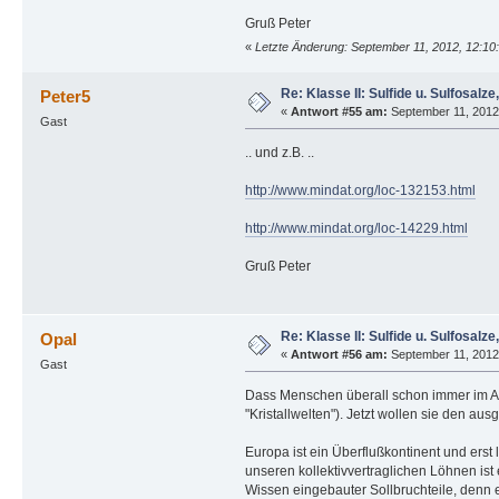
Gruß Peter
«
Letzte Änderung: September 11, 2012, 12:10
Re: Klasse II: Sulfide u. Sulfosalze, 
Peter5
«
Antwort #55 am:
September 11, 2012,
Gast
.. und z.B. ..
http://www.mindat.org/loc-132153.html
http://www.mindat.org/loc-14229.html
Gruß Peter
Re: Klasse II: Sulfide u. Sulfosalze, 
Opal
«
Antwort #56 am:
September 11, 2012,
Gast
Dass Menschen überall schon immer im Arb
"Kristallwelten"). Jetzt wollen sie den a
Europa ist ein Überflußkontinent und ers
unseren kollektivvertraglichen Löhnen is
Wissen eingebauter Sollbruchteile, denn ei