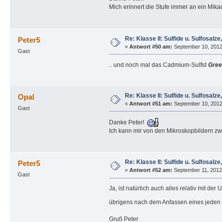
Mich erinnert die Stufe immer an ein Mi
Re: Klasse II: Sulfide u. Sulfosalze, 
Peter5
«
Antwort #50 am:
September 10, 2012
Gast
.. und noch mal das Cadmium-Sulfid
Gree
Re: Klasse II: Sulfide u. Sulfosalze, 
Opal
«
Antwort #51 am:
September 10, 2012
Gast
Danke Peter!
Ich kann mir von den Mikroskopbildern zwa
Re: Klasse II: Sulfide u. Sulfosalze, 
Peter5
«
Antwort #52 am:
September 11, 2012,
Gast
Ja, ist natürlich auch alles relativ mit de
übrigens nach dem Anfassen eines jeden 
Gruß Peter