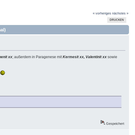
« vorheriges
nächstes »
DRUCKEN
al)
enit xx
; außerdem in Paragenese mit
Kermesit xx, Valentinit xx
sowie
.
Gespeichert