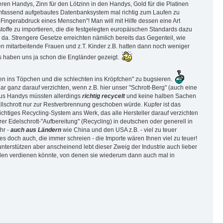
en Handys, Zinn für den Lötzinn in den Handys, Gold für die Platinen
her umfassend aufgebautes Datenbanksystem mal richtig zum Laufen zu
 Fingerabdruck eines Menschen"! Man will mit Hilfe dessen eine Art
stoffe zu importieren, die die festgelegten europäischen Standards dazu
 da. Strengere Gesetze erreichten nämlich bereits das Gegenteil, wie
n mitarbeitende Frauen und z.T. Kinder z.B. hatten dann noch weniger
 haben uns ja schon die Engländer gezeigt.
uten ins Töpchen und die schlechten ins Kröpfchen" zu bugsieren.
ar ganz darauf verzichten, wenn z.B. hier unser "Schrott-Berg" (auch eine
 aus Handys müssten allerdings
richtig recycelt
und keine halben Sachen
allschrott nur zur Restverbrennung geschoben würde. Kupfer ist das
richtiges Recycling-System ans Werk, das alle Hersteller darauf verzichten
 Edelschrott-"Aufbereitung" (Recycling) in deutschen oder generell in
hr -
auch aus Ländern
wie China und den USA z.B. - viel zu teuer
s doch auch, die immer schreien - die Importe wären Ihnen viel zu teuer!
nterstützen aber anscheinend lebt dieser Zweig der Industrie auch lieber
iarden verdienen könnte, von denen sie wiederum dann auch mal in