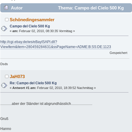
Autor
Thema: Campo del Cielo 500 Kg
(Gelesen 3231 mal)
Schönedingesammler
Campo del Cielo 500 Kg
«
am:
Februar 02, 2010, 08:30:35 Vormittag »
http://cgi.ebay.de/ws/eBayISAPI.dll?
ViewItem&item=280459284631&ssPageName=ADME:B:SS:DE:1123
Gespeichert
Dsds
JaH073
Re: Campo del Cielo 500 Kg
«
Antwort #1 am:
Februar 02, 2010, 18:39:52 Nachmittag »
.............aber der Ständer ist abgrundhässlich........................
Gruß
Hanno