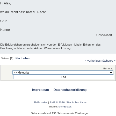
Hi Alex,
wo du Recht hast, hast du Recht.
Gruß
Hanno
Gespeichert
Die Erfolgreichen unterscheiden sich von den Erfolglosen nicht im Erkennen des
Problems, wohl aber in der Art und Weise seiner Lösung.
Seiten: [
1
]
Nach oben
« vorheriges
nächstes »
Gehe zu:
Impressum
---
Datenschutzerklärung
SMF-credits
|
SMF © 2026
,
Simple Machines
Theme:
smf destek
Seite erstellt in 0.156 Sekunden mit 23 Abfragen.