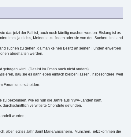
e das jetzt der Fall ist, auch noch künftig machen werden. Bislang ist es
ernimmt ja nichts, Meteorite zu finden oder sie von den Suchern im Land
ndjemand suchen zu gehen, da man keinen Besitz an seinen Funden erwerben
itionen abgehalten werden,
pt getragen wird. (Das ist im Oman auch nicht anders).
assieren, daß sie es dann eben einfach bleiben lassen. Insbesondere, weil
 im Forum unterscheiden.
aße zu bekommen, wie es nun die Jahre aus NWA-Landen kam.
durchschnittlich verwitterte Chondrite gefunden.
handelt wurden,
ch, aber letztes Jahr Saint Marie/Ensisheim, München, jetzt kommen die