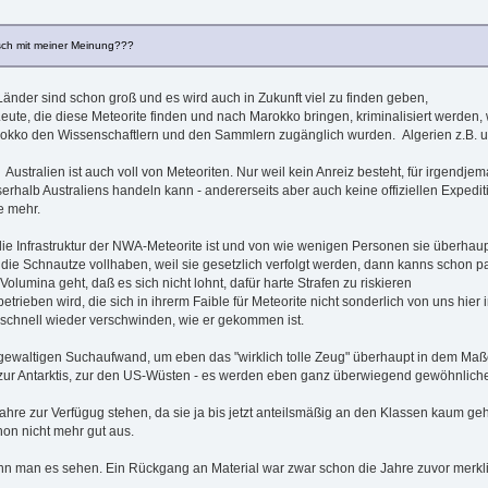
ltsch mit meiner Meinung???
änder sind schon groß und es wird auch in Zukunft viel zu finden geben,
ute, die diese Meteorite finden und nach Marokko bringen, kriminalisiert werden, wi
okko den Wissenschaftlern und den Sammlern zugänglich wurden. Algerien z.B. unt
. Australien ist auch voll von Meteoriten. Nur weil kein Anreiz besteht, für irge
serhalb Australiens handeln kann - andererseits aber auch keine offiziellen Exped
e mehr.
l die Infrastruktur der NWA-Meteorite ist und von wie wenigen Personen sie überhau
 die Schnautze vollhaben, weil sie gesetzlich verfolgt werden, dann kanns schon p
Volumina geht, daß es sich nicht lohnt, dafür harte Strafen zu riskieren
trieben wird, die sich in ihrerm Faible für Meteorite nicht sonderlich von uns hier
chnell wieder verschwinden, wie er gekommen ist.
gewaltigen Suchaufwand, um eben das "wirklich tolle Zeug" überhaupt in dem M
ur Antarktis, zur den US-Wüsten - es werden eben ganz überwiegend gewöhnliche, 
ahre zur Verfügug stehen, da sie ja bis jetzt anteilsmäßig an den Klassen kaum ge
chon nicht mehr gut aus.
n man es sehen. Ein Rückgang an Material war zwar schon die Jahre zuvor merkli