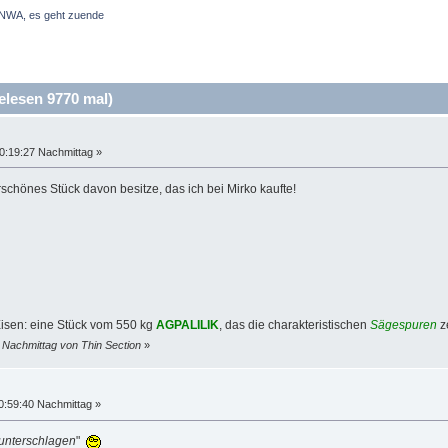
NWA, es geht zuende
lesen 9770 mal)
0:19:27 Nachmittag »
rschönes Stück davon besitze, das ich bei Mirko kaufte!
isen: eine Stück vom 550 kg
AGPALILIK
, das die charakteristischen
Sägespuren
ze
 Nachmittag von Thin Section
»
0:59:40 Nachmittag »
unterschlagen
"