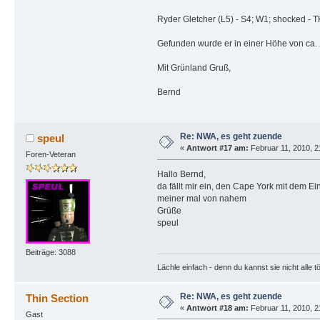
Ryder Gletcher (L5) - S4; W1; shocked - 
Gefunden wurde er in einer Höhe von ca.
Mit Grünland Gruß,
Bernd
Re: NWA, es geht zuende
speul
«
Antwort #17 am:
Februar 11, 2010, 2
Foren-Veteran
Hallo Bernd,
da fällt mir ein, den Cape York mit dem E
meiner mal von nahem
Grüße
speul
Beiträge: 3088
Lächle einfach - denn du kannst sie nicht alle t
Re: NWA, es geht zuende
Thin Section
«
Antwort #18 am:
Februar 11, 2010, 2
Gast