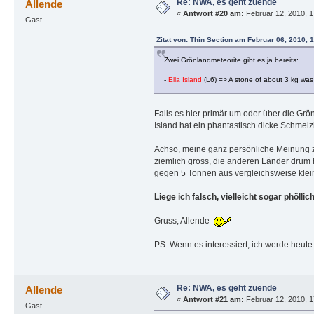
Re: NWA, es geht zuende
Allende
«
Antwort #20 am:
Februar 12, 2010, 1
Gast
Zitat von: Thin Section am Februar 06, 2010, 
Zwei Grönlandmeteorite gibt es ja bereits:
-
Ella Island
(L6) => A stone of about 3 kg was 
Falls es hier primär um oder über die Grö
Island hat ein phantastisch dicke Schmelzk
Achso, meine ganz persönliche Meinung zu
ziemlich gross, die anderen Länder drum 
gegen 5 Tonnen aus vergleichsweise klein
Liege ich falsch, vielleicht sogar phöll
Gruss, Allende
PS: Wenn es interessiert, ich werde heut
Re: NWA, es geht zuende
Allende
«
Antwort #21 am:
Februar 12, 2010, 1
Gast