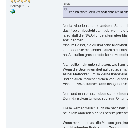
Zitat
Beiträge: 5169
Liege ich falsch, vielleicht sogar phöllich pha
Nunja, Algerien und die anderen Sahara-L
das Problem besteht darin, ob, wenn die Le
ja so, daß die NWA-Funde allein über Mar
abzunehmen.
Also im Grund, die Australische Krankheit
kann oder sie meistenteils auch nicht aus
hat Australien grossomodo keine Meteorit
Man sollte nicht unterschätzen, wie fragi
Wenn die Beteiligten dort auf deutsch mal
es bei Meteoriten um so kleine finanzielle 
und es auch im wesentlichen von Leuten be
Also der NWA-Rausch kann fast genauso s
Nun, und man braucht eben schon einen 
Denn da ist kein Unterschied zum Oman, z
Diese werden freilich auch die nächsten J
bei allem anderen sieht es bereits jetzt s
Wenn man heute auf die Messen geht, kan
gleichlautenden Berichte aus Tucson,