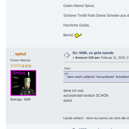
Guten Abend Speul,
Schöner Troilit! Falls Deine Scheibe aus 
Herzliche Grüße,
Bernd
Re: NWA, es geht zuende
speul
«
Antwort #19 am:
Februar 11, 2010, 2
Foren-Veteran
Zitat
dann sind's vielleicht "benachbarte" Scheiben
denk ich mal,
auf jedenfall einfach SCHÖN
Beiträge: 3088
speul
Lächle einfach - denn du kannst sie nicht alle t