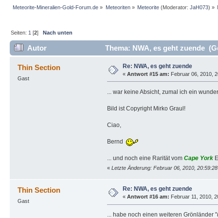
Meteorite-Mineralien-Gold-Forum.de
»
Meteoriten
»
Meteorite
(Moderator:
JaH073
) »
Seiten:
1
[
2
]
Nach unten
Autor
Thema: NWA, es geht zuende (Ge
Re: NWA, es geht zuende
Thin Section
«
Antwort #15 am:
Februar 06, 2010, 2
Gast
... war keine Absicht, zumal ich ein wunde
Bild ist Copyright Mirko Graul!
Ciao,
Bernd
... und noch eine Rarität vom
Cape York
E
«
Letzte Änderung: Februar 06, 2010, 20:59:28
Re: NWA, es geht zuende
Thin Section
«
Antwort #16 am:
Februar 11, 2010, 2
Gast
... habe noch einen weiteren Grönländer "