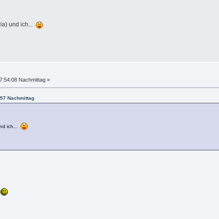
ia) und ich...
7:54:08 Nachmittag »
:57 Nachmittag
nd ich...
n