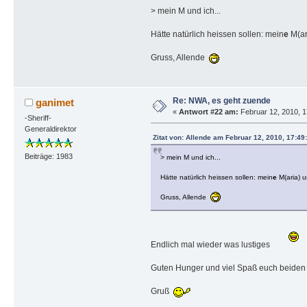
> mein M und ich...
Hätte natürlich heissen sollen: mein
e
M(ar
Gruss, Allende
Re: NWA, es geht zuende
ganimet
«
Antwort #22 am:
Februar 12, 2010, 1
-Sheriff-
Generaldirektor
Zitat von: Allende am Februar 12, 2010, 17:49
Beiträge: 1983
> mein M und ich...
Hätte natürlich heissen sollen: mein
e
M(aria) u
Gruss, Allende
Endlich mal wieder was lustiges
Guten Hunger und viel Spaß euch beide
Gruß