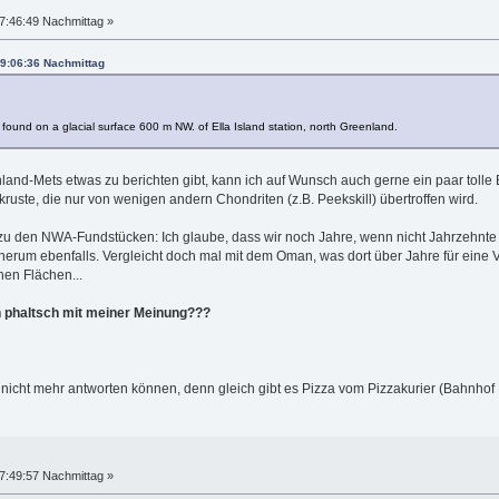
7:46:49 Nachmittag »
19:06:36 Nachmittag
found on a glacial surface 600 m NW. of Ella Island station, north Greenland.
nland-Mets etwas zu berichten gibt, kann ich auf Wunsch auch gerne ein paar tolle B
ruste, die nur von wenigen andern Chondriten (z.B. Peekskill) übertroffen wird.
 den NWA-Fundstücken: Ich glaube, dass wir noch Jahre, wenn nicht Jahrzehnte sehr
herum ebenfalls. Vergleicht doch mal mit dem Oman, was dort über Jahre für eine
en Flächen...
ich phaltsch mit meiner Meinung???
e nicht mehr antworten können, denn gleich gibt es Pizza vom Pizzakurier (Bahnh
7:49:57 Nachmittag »