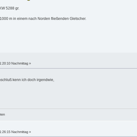
TKW 5288 gr.
 1000 m in einem nach Norden fließenden Gletscher.
1:20:10 Nachmittag »
inschluß kenn ich doch irgendwie,
öten
1:26:15 Nachmittag »