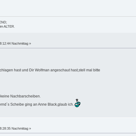
GEND;
t im ALTER.
8:12:44 Nachmittag »
hlagen hast und Dir Wolfman angeschaut hast,stell mal bitte
 keine Nachbarscheiben.
cheibe ging an Anne Black,glaub ich.
8:28:35 Nachmittag »