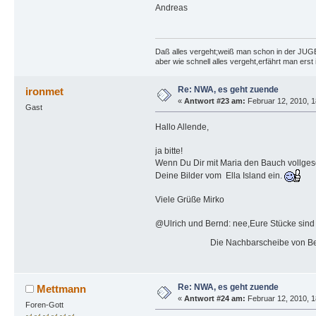
Andreas
Daß alles vergeht;weiß man schon in der JU
aber wie schnell alles vergeht,erfährt man ers
Re: NWA, es geht zuende
ironmet
«
Antwort #23 am:
Februar 12, 2010, 1
Gast
Hallo Allende,
ja bitte!
Wenn Du Dir mit Maria den Bauch vollgesc
Deine Bilder vom Ella Island ein.
Viele Grüße Mirko
@Ulrich und Bernd: nee,Eure Stücke sind
Die Nachbarscheibe von Bernd´s S
Re: NWA, es geht zuende
Mettmann
«
Antwort #24 am:
Februar 12, 2010, 1
Foren-Gott