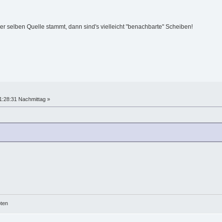
der selben Quelle stammt, dann sind's vielleicht "benachbarte" Scheiben!
1:28:31 Nachmittag »
!
öten