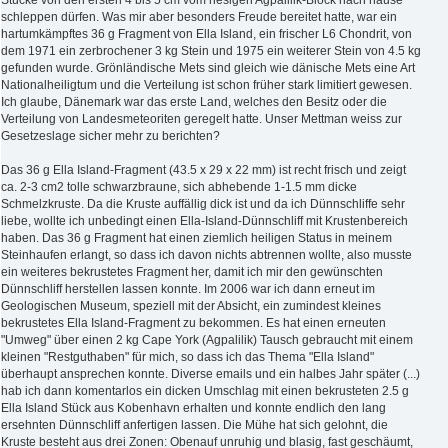
Stücke von den ersten 4 bis 5 cm vom riesigen Agpalilik-Block nach hause
schleppen dürfen. Was mir aber besonders Freude bereitet hatte, war ein
hartumkämpftes 36 g Fragment von Ella Island, ein frischer L6 Chondrit, von
dem 1971 ein zerbrochener 3 kg Stein und 1975 ein weiterer Stein von 4.5 kg
gefunden wurde. Grönländische Mets sind gleich wie dänische Mets eine Art
Nationalheiligtum und die Verteilung ist schon früher stark limitiert gewesen.
Ich glaube, Dänemark war das erste Land, welches den Besitz oder die
Verteilung von Landesmeteoriten geregelt hatte. Unser Mettman weiss zur
Gesetzeslage sicher mehr zu berichten?
Das 36 g Ella Island-Fragment (43.5 x 29 x 22 mm) ist recht frisch und zeigt
ca. 2-3 cm2 tolle schwarzbraune, sich abhebende 1-1.5 mm dicke
Schmelzkruste. Da die Kruste auffällig dick ist und da ich Dünnschliffe sehr
liebe, wollte ich unbedingt einen Ella-Island-Dünnschliff mit Krustenbereich
haben. Das 36 g Fragment hat einen ziemlich heiligen Status in meinem
Steinhaufen erlangt, so dass ich davon nichts abtrennen wollte, also musste
ein weiteres bekrustetes Fragment her, damit ich mir den gewünschten
Dünnschliff herstellen lassen konnte. Im 2006 war ich dann erneut im
Geologischen Museum, speziell mit der Absicht, ein zumindest kleines
bekrustetes Ella Island-Fragment zu bekommen. Es hat einen erneuten
"Umweg" über einen 2 kg Cape York (Agpalilik) Tausch gebraucht mit einem
kleinen "Restguthaben" für mich, so dass ich das Thema "Ella Island"
überhaupt ansprechen konnte. Diverse emails und ein halbes Jahr später (...)
hab ich dann komentarlos ein dicken Umschlag mit einen bekrusteten 2.5 g
Ella Island Stück aus Kobenhavn erhalten und konnte endlich den lang
ersehnten Dünnschliff anfertigen lassen. Die Mühe hat sich gelohnt, die
Kruste besteht aus drei Zonen: Obenauf unruhig und blasig, fast geschäumt,