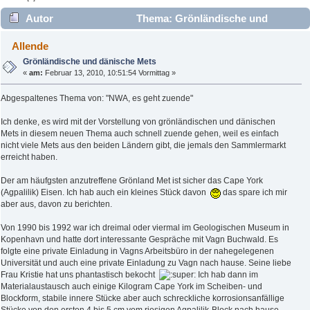
Autor
Thema: Grönländische und
dänische Mets (Gelesen 3282 mal)
Allende
Grönländische und dänische Mets
«
am:
Februar 13, 2010, 10:51:54 Vormittag »
Abgespaltenes Thema von: "NWA, es geht zuende"
Ich denke, es wird mit der Vorstellung von grönländischen und dänischen
Mets in diesem neuen Thema auch schnell zuende gehen, weil es einfach
nicht viele Mets aus den beiden Ländern gibt, die jemals den Sammlermarkt
erreicht haben.
Der am häufgsten anzutreffene Grönland Met ist sicher das Cape York
(Agpalilik) Eisen. Ich hab auch ein kleines Stück davon
das spare ich mir
aber aus, davon zu berichten.
Von 1990 bis 1992 war ich dreimal oder viermal im Geologischen Museum in
Kopenhavn und hatte dort interessante Gespräche mit Vagn Buchwald. Es
folgte eine private Einladung in Vagns Arbeitsbüro in der nahegelegenen
Universität und auch eine private Einladung zu Vagn nach hause. Seine liebe
Frau Kristie hat uns phantastisch bekocht
Ich hab dann im
Materialaustausch auch einige Kilogram Cape York im Scheiben- und
Blockform, stabile innere Stücke aber auch schreckliche korrosionsanfällige