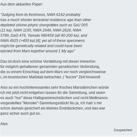
Aus dem aktuellen Paper:
"Judging from its freshness, NWA 6162 probably
has a much shorter terrestrial residence age than other
depleted olivine-phyric shergottites such as SaU 005
(11 ka), NWA 1195, NWA 2046, NWA 2626, NWA
5789, DaG 476, Yamato 980459 (all 40-200 ka), and
NWA 4925 (>400 ka) [4], yet all of these specimens
might be genetically related and could have been
ejected from Mars together around 1 My ago"
Das ist doch eine schöne Vorstellung mit dieser immerhin
für möglich gehaltenen genannten genetischen Verbindung,
die zu einem Einschlag auf dem Mars vor noch vergleichsweise
(..im kosmischen Maßstab betrachtet..) "kurzer" Zeit hinweist!
Also so ein hochinteressantes sehr frisches Marssteinchen würde
ich mir jetzt nicht entgehen lassen für die Sammlung, und seien
es auch "nur" diese Halbgrammscheibchen und nicht Mettmanns
vorgestelltes "Monster"-Sammlungsstück! Nu ja, ich hab´s mir
schon damals gesichert als kleines Endstückchen, und das war
ganz sicher auch gut so...
Alex
Gespeichert