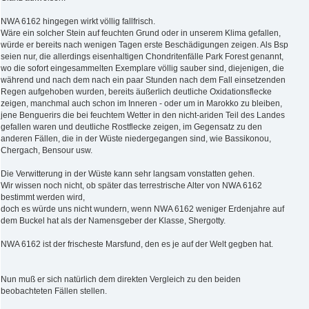
NWA 6162 hingegen wirkt völlig fallfrisch.
Wäre ein solcher Stein auf feuchten Grund oder in unserem Klima gefallen,
würde er bereits nach wenigen Tagen erste Beschädigungen zeigen. Als Bsp
seien nur, die allerdings eisenhaltigen Chondritenfälle Park Forest genannt,
wo die sofort eingesammelten Exemplare völlig sauber sind, diejenigen, die
während und nach dem nach ein paar Stunden nach dem Fall einsetzenden
Regen aufgehoben wurden, bereits äußerlich deutliche Oxidationsflecke
zeigen, manchmal auch schon im Inneren - oder um in Marokko zu bleiben,
jene Benguerirs die bei feuchtem Wetter in den nicht-ariden Teil des Landes
gefallen waren und deutliche Rostflecke zeigen, im Gegensatz zu den
anderen Fällen, die in der Wüste niedergegangen sind, wie Bassikonou,
Chergach, Bensour usw.
Die Verwitterung in der Wüste kann sehr langsam vonstatten gehen.
Wir wissen noch nicht, ob später das terrestrische Alter von NWA 6162
bestimmt werden wird,
doch es würde uns nicht wundern, wenn NWA 6162 weniger Erdenjahre auf
dem Buckel hat als der Namensgeber der Klasse, Shergotty.
NWA 6162 ist der frischeste Marsfund, den es je auf der Welt gegben hat.
Nun muß er sich natürlich dem direkten Vergleich zu den beiden
beobachteten Fällen stellen.