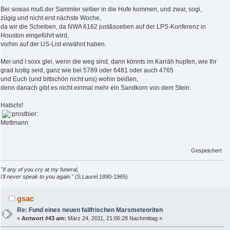
Bei sowas muß der Sammler selber in die Hufe kommen, und zwar, sogi,
zügig und nicht erst nächste Woche,
da wir die Scheiben, da NWA 6162 just&soeben auf der LPS-Konferenz in
Houston eingeführt wird,
vorhin auf der US-List erwähnt haben.
Mei und I soxx glei, wenn die weg sind, dann könnts im Karräh hupfen, wie Ihr
grad lustig seid, ganz wie bei 5789 oder 6481 oder auch 4765
und Euch (und bittschön nicht uns) wohin beißen,
denn danach gibt es nicht einmal mehr ein Sandkorn von dem Stein.
Hatschi!
Mettmann
Gespeichert
"If any of you cry at my funeral,
I'll never speak to you again."
(S.Laurel 1890-1965)
gsac
Re: Fund eines neuen fallfrischen Marsmeteoriten
«
Antwort #43 am:
März 24, 2011, 21:06:28 Nachmittag »