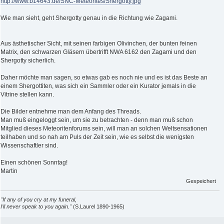
http://www.b14643.de/SNC-Meteorites/Shergotty.jpg
Wie man sieht, geht Shergotty genau in die Richtung wie Zagami.
Aus ästhetischer Sicht, mit seinen farbigen Olivinchen, der bunten feinen
Matrix, den schwarzen Gläsern übertrifft NWA 6162 den Zagami und den
Shergotty sicherlich.
Daher möchte man sagen, so etwas gab es noch nie und es ist das Beste an
einem Shergottiten, was sich ein Sammler oder ein Kurator jemals in die
Vitrine stellen kann.
Die Bilder entnehme man dem Anfang des Threads.
Man muß eingeloggt sein, um sie zu betrachten - denn man muß schon
Mitglied dieses Meteoritenforums sein, will man an solchen Weltsensationen
teilhaben und so nah am Puls der Zeit sein, wie es selbst die wenigsten
Wissenschaftler sind.
Einen schönen Sonntag!
Martin
Gespeichert
"If any of you cry at my funeral,
I'll never speak to you again."
(S.Laurel 1890-1965)