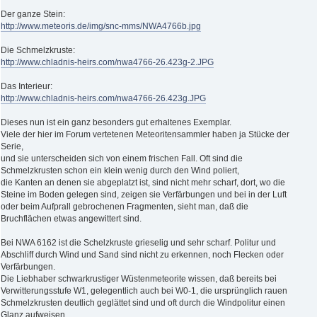
Der ganze Stein:
http://www.meteoris.de/img/snc-mms/NWA4766b.jpg
Die Schmelzkruste:
http://www.chladnis-heirs.com/nwa4766-26.423g-2.JPG
Das Interieur:
http://www.chladnis-heirs.com/nwa4766-26.423g.JPG
Dieses nun ist ein ganz besonders gut erhaltenes Exemplar.
Viele der hier im Forum vertetenen Meteoritensammler haben ja Stücke der
Serie,
und sie unterscheiden sich von einem frischen Fall. Oft sind die
Schmelzkrusten schon ein klein wenig durch den Wind poliert,
die Kanten an denen sie abgeplatzt ist, sind nicht mehr scharf, dort, wo die
Steine im Boden gelegen sind, zeigen sie Verfärbungen und bei in der Luft
oder beim Aufprall gebrochenen Fragmenten, sieht man, daß die
Bruchflächen etwas angewittert sind.
Bei NWA 6162 ist die Schelzkruste grieselig und sehr scharf. Politur und
Abschliff durch Wind und Sand sind nicht zu erkennen, noch Flecken oder
Verfärbungen.
Die Liebhaber schwarkrustiger Wüstenmeteorite wissen, daß bereits bei
Verwitterungsstufe W1, gelegentlich auch bei W0-1, die ursprünglich rauen
Schmelzkrusten deutlich geglättet sind und oft durch die Windpolitur einen
Glanz aufweisen.