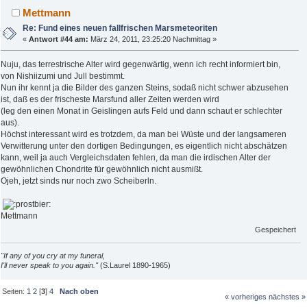
Mettmann
Re: Fund eines neuen fallfrischen Marsmeteoriten
«
Antwort #44 am:
März 24, 2011, 23:25:20 Nachmittag »
Nuju, das terrestrische Alter wird gegenwärtig, wenn ich recht informiert bin,
von Nishiizumi und Jull bestimmt.
Nun ihr kennt ja die Bilder des ganzen Steins, sodaß nicht schwer abzusehen
ist, daß es der frischeste Marsfund aller Zeiten werden wird
(leg den einen Monat in Geislingen aufs Feld und dann schaut er schlechter
aus).
Höchst interessant wird es trotzdem, da man bei Wüste und der langsameren
Verwitterung unter den dortigen Bedingungen, es eigentlich nicht abschätzen
kann, weil ja auch Vergleichsdaten fehlen, da man die irdischen Alter der
gewöhnlichen Chondrite für gewöhnlich nicht ausmißt.
Ojeh, jetzt sinds nur noch zwo Scheiberln.
Mettmann
Gespeichert
"If any of you cry at my funeral,
I'll never speak to you again."
(S.Laurel 1890-1965)
Seiten:
1
2
[
3
]
4
Nach oben
« vorheriges
nächstes »