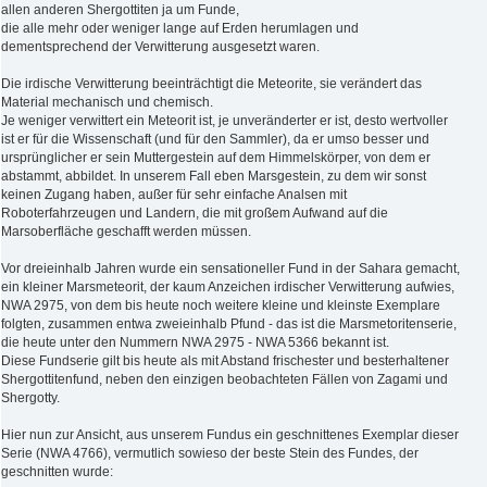
allen anderen Shergottiten ja um Funde,
die alle mehr oder weniger lange auf Erden herumlagen und
dementsprechend der Verwitterung ausgesetzt waren.
Die irdische Verwitterung beeinträchtigt die Meteorite, sie verändert das
Material mechanisch und chemisch.
Je weniger verwittert ein Meteorit ist, je unveränderter er ist, desto wertvoller
ist er für die Wissenschaft (und für den Sammler), da er umso besser und
ursprünglicher er sein Muttergestein auf dem Himmelskörper, von dem er
abstammt, abbildet. In unserem Fall eben Marsgestein, zu dem wir sonst
keinen Zugang haben, außer für sehr einfache Analsen mit
Roboterfahrzeugen und Landern, die mit großem Aufwand auf die
Marsoberfläche geschafft werden müssen.
Vor dreieinhalb Jahren wurde ein sensationeller Fund in der Sahara gemacht,
ein kleiner Marsmeteorit, der kaum Anzeichen irdischer Verwitterung aufwies,
NWA 2975, von dem bis heute noch weitere kleine und kleinste Exemplare
folgten, zusammen entwa zweieinhalb Pfund - das ist die Marsmetoritenserie,
die heute unter den Nummern NWA 2975 - NWA 5366 bekannt ist.
Diese Fundserie gilt bis heute als mit Abstand frischester und besterhaltener
Shergottitenfund, neben den einzigen beobachteten Fällen von Zagami und
Shergotty.
Hier nun zur Ansicht, aus unserem Fundus ein geschnittenes Exemplar dieser
Serie (NWA 4766), vermutlich sowieso der beste Stein des Fundes, der
geschnitten wurde: