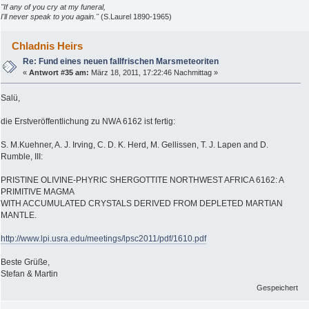
"If any of you cry at my funeral,
I'll never speak to you again."
(S.Laurel 1890-1965)
Chladnis Heirs
Re: Fund eines neuen fallfrischen Marsmeteoriten
«
Antwort #35 am:
März 18, 2011, 17:22:46 Nachmittag »
Salü,
die Erstveröffentlichung zu NWA 6162 ist fertig:
S. M.Kuehner, A. J. Irving, C. D. K. Herd, M. Gellissen, T. J. Lapen and D.
Rumble, III:
PRISTINE OLIVINE-PHYRIC SHERGOTTITE NORTHWEST AFRICA 6162: A
PRIMITIVE MAGMA
WITH ACCUMULATED CRYSTALS DERIVED FROM DEPLETED MARTIAN
MANTLE.
http://www.lpi.usra.edu/meetings/lpsc2011/pdf/1610.pdf
Beste Grüße,
Stefan & Martin
Gespeichert