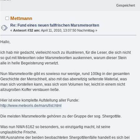
Gespeichert
Mettmann
Re: Fund eines neuen fallfrischen Marsmeteoriten
«
Antwort #32 am:
April 11, 2010, 13:07:50 Nachmittag »
Hallo,
ich hab mir gedacht, vielleicht noch zu illustrieren, für die Leser, die sich nicht
so gut mit Meteoriten oder Marsmeteoriten auskennen, warum dieser Stein
alle in helle Begeisterung versetzt.
Nun Marsmeteorite gibt es sowieso nur wenige, rund 100kg in der gesamten
Geschichte der Menschheit, also mit das aberwitzig seltenste Material, was
man sich vorstellen kann, was sich vom Volumen her, leicht in einem nicht
allzugroßen Koffer verstauen ließe.
Hier ist eine komplette Aufstellung aller Funde:
http://www.meteoris.de/mars/list.html
Die meisten Marsmeteorite gehören zu der Gruppe der sog. Shergottite.
Was nun NWA 6162 so besonders, so einzigartig macht, ist seine
unglaubliche Frische.
Mit Ausnahme der beiden beobachteten Shergottitenfälle handelt es sich bei