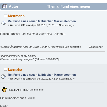
Autor
Thema: Fund eines neuen
fallfrischen Marsmeteoriten (Gelesen 19235 mal)
Mettmann
Re: Fund eines neuen fallfrischen Marsmeteoriten
«
Antwort #30 am:
April 08, 2010, 20:11:16 Nachmittag »
Röchel, Rassel -
Ich bin Dein Vater, Ben
- Schnauf..
«
Letzte Änderung: April 09, 2010, 13:20:49 Nachmittag von ganimet
»
Gespeichert
"If any of you cry at my funeral,
I'll never speak to you again."
(S.Laurel 1890-1965)
karmaka
Re: Fund eines neuen fallfrischen Marsmeteoriten
«
Antwort #31 am:
April 08, 2010, 22:42:24 Nachmittag »
HOCHACHTUNG !!!!!!!!!!!!!!!!!
Ein wunderschönes Stück!
Martin