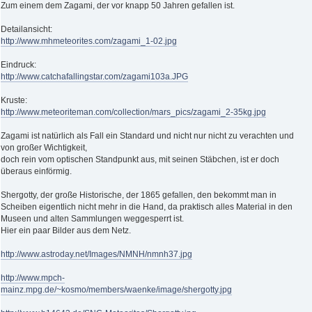
Zum einem dem Zagami, der vor knapp 50 Jahren gefallen ist.
Detailansicht:
http://www.mhmeteorites.com/zagami_1-02.jpg
Eindruck:
http://www.catchafallingstar.com/zagami103a.JPG
Kruste:
http://www.meteoriteman.com/collection/mars_pics/zagami_2-35kg.jpg
Zagami ist natürlich als Fall ein Standard und nicht nur nicht zu verachten und
von großer Wichtigkeit,
doch rein vom optischen Standpunkt aus, mit seinen Stäbchen, ist er doch
überaus einförmig.
Shergotty, der große Historische, der 1865 gefallen, den bekommt man in
Scheiben eigentlich nicht mehr in die Hand, da praktisch alles Material in den
Museen und alten Sammlungen weggesperrt ist.
Hier ein paar Bilder aus dem Netz.
http://www.astroday.net/Images/NMNH/nmnh37.jpg
http://www.mpch-
mainz.mpg.de/~kosmo/members/waenke/image/shergotty.jpg