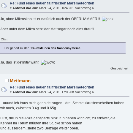
Re: Fund eines neuen fallfrischen Marsmeteoriten
«
Antwort #41 am:
März 24, 2011, 16:43:01 Nachmittag »
Ja, ohne Mikroskop ist er natürlich auch der OBERHAMMER!!!
Aber unter dem Mikro setzt der Met sogar noch eins drauf!!
Zitat
Der gehört zu den
Traumsteinen des Sonnensystems
.
Ja, das ist definitiv wahr.
Gespeichert
Mettmann
Re: Fund eines neuen fallfrischen Marsmeteoriten
«
Antwort #42 am:
März 24, 2011, 17:05:08 Nachmittag »
...uuund ich traus mich gar nicht sagen - drei Schmelzkrustenscheiben haben
wir noch, zwischen 0.4g und 0.65g.
Lust, die in die Anzeigensparte hinzutun haben wir nicht, zu erkältet, die
Kenner im Forum müßten ihre Stücke schon haben
und ausserdem, siehe zwo Beiträge weiter oben.