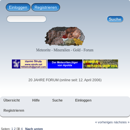
Einloggen
Registrieren
20 JAHRE FORUM (online seit: 12. April 2006)
Übersicht
Hilfe
Suche
Einloggen
Registrieren
« vorheriges
nächstes »
Seiten:
1
2
[
3
]
4
Nach unten