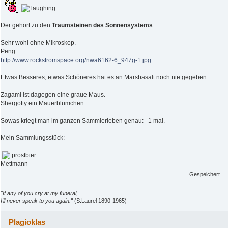
Der gehört zu den
Traumsteinen des Sonnensystems
.
Sehr wohl ohne Mikroskop.
Peng:
http://www.rocksfromspace.org/nwa6162-6_947g-1.jpg
Etwas Besseres, etwas Schöneres hat es an Marsbasalt noch nie gegeben.
Zagami ist dagegen eine graue Maus.
Shergotty ein Mauerblümchen.
Sowas kriegt man im ganzen Sammlerleben genau: 1 mal.
Mein Sammlungsstück:
Mettmann
Gespeichert
"If any of you cry at my funeral,
I'll never speak to you again."
(S.Laurel 1890-1965)
Plagioklas