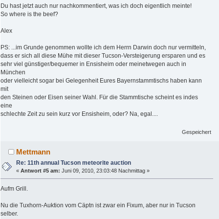
Du hast jetzt auch nur nachkommentiert, was ich doch eigentlich meinte!
So where is the beef?
Alex
PS: ...im Grunde genommen wollte ich dem Herrn Darwin doch nur vermitteln,
dass er sich all diese Mühe mit dieser Tucson-Versteigerung ersparen und es
sehr viel günstiger/bequemer in Ensisheim oder meinetwegen auch in
München
oder vielleicht sogar bei Gelegenheit Eures Bayernstammtischs haben kann
mit
den Steinen oder Eisen seiner Wahl. Für die Stammtische scheint es indes
eine
schlechte Zeit zu sein kurz vor Ensisheim, oder? Na, egal....
Gespeichert
Mettmann
Re: 11th annual Tucson meteorite auction
«
Antwort #5 am:
Juni 09, 2010, 23:03:48 Nachmittag »
Aufm Grill.
Nu die Tuxhorn-Auktion vom Cäptn ist zwar ein Fixum, aber nur in Tucson
selber.