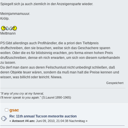
Spiegelt sich ja auch ziemlich in der Anzeigensparte wieder.
Meimjammamuuur.
Krölp.
Mettmann
PS:Gibt allerdings auch Profihändler, die a priori den Tiefstpreis
druffschreiben, den sie brauchen, weilse sich das Geschachere sparen
wollen. Oder die es für blödsinnig erachten, pro forma einen hohen Preis
druffzuschreiben, dense eh nich erwarten, um sich von diesem runterhandeln
zu lassen.
Da derf man dann aus deren Feilschunlust nicht unbedingt schließen, daß
deren Objekte teuer wären, sondern da muß man halt die Preise kennen und
wissen, was billicht oder teiricht. Niwwa.
Gespeichert
"If any of you cry at my funeral,
I'll never speak to you again."
(S.Laurel 1890-1965)
gsac
Re: 11th annual Tucson meteorite auction
«
Antwort #4 am:
Juni 09, 2010, 21:04:38 Nachmittag »