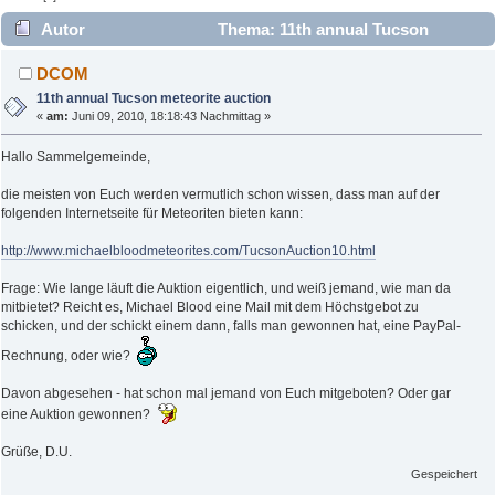
Autor
Thema: 11th annual Tucson
meteorite auction (Gelesen 6130 mal)
DCOM
11th annual Tucson meteorite auction
«
am:
Juni 09, 2010, 18:18:43 Nachmittag »
Hallo Sammelgemeinde,
die meisten von Euch werden vermutlich schon wissen, dass man auf der
folgenden Internetseite für Meteoriten bieten kann:
http://www.michaelbloodmeteorites.com/TucsonAuction10.html
Frage: Wie lange läuft die Auktion eigentlich, und weiß jemand, wie man da
mitbietet? Reicht es, Michael Blood eine Mail mit dem Höchstgebot zu
schicken, und der schickt einem dann, falls man gewonnen hat, eine PayPal-
Rechnung, oder wie?
Davon abgesehen - hat schon mal jemand von Euch mitgeboten? Oder gar
eine Auktion gewonnen?
Grüße, D.U.
Gespeichert