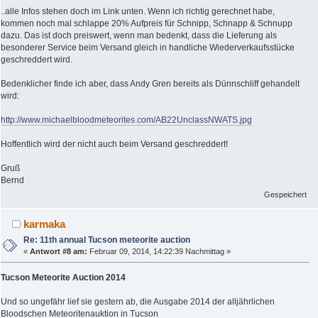
..alle Infos stehen doch im Link unten. Wenn ich richtig gerechnet habe,
kommen noch mal schlappe 20% Aufpreis für Schnipp, Schnapp & Schnupp
dazu. Das ist doch preiswert, wenn man bedenkt, dass die Lieferung als
besonderer Service beim Versand gleich in handliche Wiederverkaufsstücke
geschreddert wird.
Bedenklicher finde ich aber, dass Andy Gren bereits als Dünnschliff gehandelt
wird:
http://www.michaelbloodmeteorites.com/AB22UnclassNWATS.jpg
Hoffentlich wird der nicht auch beim Versand geschreddert!
Gruß
Bernd
Gespeichert
karmaka
Re: 11th annual Tucson meteorite auction
«
Antwort #8 am:
Februar 09, 2014, 14:22:39 Nachmittag »
Tucson Meteorite Auction 2014
Und so ungefähr lief sie gestern ab, die Ausgabe 2014 der alljährlichen
Bloodschen Meteoritenauktion in Tucson