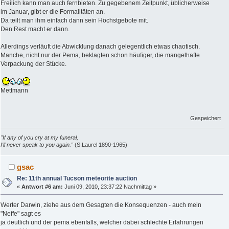
Freilich kann man auch fernbieten. Zu gegebenem Zeitpunkt, üblicherweise
im Januar, gibt er die Formalitäten an.
Da teilt man ihm einfach dann sein Höchstgebote mit.
Den Rest macht er dann.
Allerdings verläuft die Abwicklung danach gelegentlich etwas chaotisch.
Manche, nicht nur der Pema, beklagten schon häufiger, die mangelhafte
Verpackung der Stücke.
Mettmann
Gespeichert
"If any of you cry at my funeral,
I'll never speak to you again."
(S.Laurel 1890-1965)
gsac
Re: 11th annual Tucson meteorite auction
«
Antwort #6 am:
Juni 09, 2010, 23:37:22 Nachmittag »
Werter Darwin, ziehe aus dem Gesagten die Konsequenzen - auch mein
"Neffe" sagt es
ja deutlich und der pema ebenfalls, welcher dabei schlechte Erfahrungen