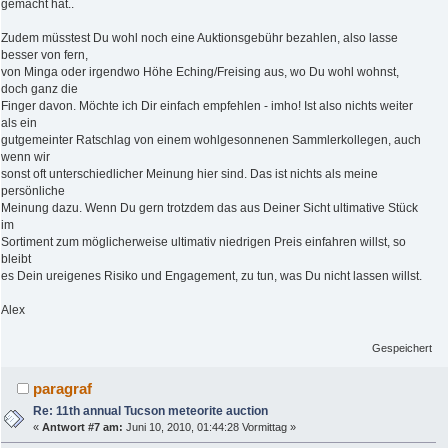
gemacht hat..
Zudem müsstest Du wohl noch eine Auktionsgebühr bezahlen, also lasse
besser von fern,
von Minga oder irgendwo Höhe Eching/Freising aus, wo Du wohl wohnst,
doch ganz die
Finger davon. Möchte ich Dir einfach empfehlen - imho! Ist also nichts weiter
als ein
gutgemeinter Ratschlag von einem wohlgesonnenen Sammlerkollegen, auch
wenn wir
sonst oft unterschiedlicher Meinung hier sind. Das ist nichts als meine
persönliche
Meinung dazu. Wenn Du gern trotzdem das aus Deiner Sicht ultimative Stück
im
Sortiment zum möglicherweise ultimativ niedrigen Preis einfahren willst, so
bleibt
es Dein ureigenes Risiko und Engagement, zu tun, was Du nicht lassen willst.
Alex
Gespeichert
paragraf
Re: 11th annual Tucson meteorite auction
«
Antwort #7 am:
Juni 10, 2010, 01:44:28 Vormittag »