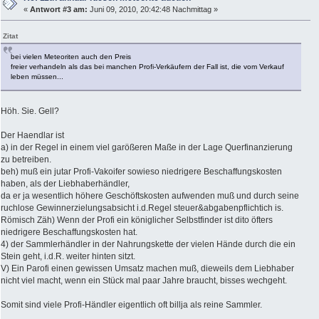
«
Antwort #3 am:
Juni 09, 2010, 20:42:48 Nachmittag »
Zitat
bei vielen Meteoriten auch den Preis
freier verhandeln als das bei manchen Profi-Verkäufern der Fall ist, die vom Verkauf
leben müssen...
Höh. Sie. Gell?
Der Haendlar ist
a) in der Regel in einem viel garößeren Maße in der Lage Querfinanzierung
zu betreiben.
beh) muß ein jutar Profi-Vakoifer sowieso niedrigere Beschaffungskosten
haben, als der Liebhaberhändler,
da er ja wesentlich höhere Geschöftskosten aufwenden muß und durch seine
ruchlose Gewinnerzielungsabsicht i.d.Regel steuer&abgabenpflichtich is.
Römisch Zäh) Wenn der Profi ein königlicher Selbstfinder ist dito öfters
niedrigere Beschaffungskosten hat.
4) der Sammlerhändler in der Nahrungskette der vielen Hände durch die ein
Stein geht, i.d.R. weiter hinten sitzt.
V) Ein Parofi einen gewissen Umsatz machen muß, dieweils dem Liebhaber
nicht viel macht, wenn ein Stück mal paar Jahre braucht, bisses wechgeht.
Somit sind viele Profi-Händler eigentlich oft billja als reine Sammler.