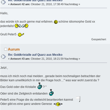
Re: Goldkristalle auf Quarz aus Mexiko
«
Antwort #2 am:
Oktober 21, 2010, 17:38:49 Nachmittag »
Hallo,
das würde ich auch gerne mal erfahren.
schöne idiomorphe Gold xx
jedenfalls!
Gruß Peter5
Gespeichert
Aurum
Re: Goldkristalle auf Quarz aus Mexiko
«
Antwort #3 am:
Oktober 21, 2010, 18:21:59 Nachmittag »
Jetzt ,
muss ich mich noch mal melden , gerade beim nochmaligen betrachten der
Bilder kam unwillkürlich in mir die Frage hoch , :" was war wohl zuerst da ?
Das Gold oder die Kristalle
? "
Oder sind die Zeitgleich entstanden
Peter5 eine Frage die du vielleicht beantworten kannst
Oder gibt es eine ganz andere Genese