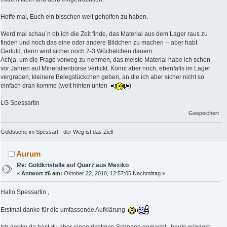
Hoffe mal, Euch ein bisschen weit geholfen zu haben.
Werd mal schau´n ob ich die Zeit finde, das Material aus dem Lager raus zu
finden und noch das eine oder andere Bildchen zu machen -- aber habt
Geduld, denn wird sicher noch 2-3 Wöchelchen dauern ...
Achja, um die Frage vorweg zu nehmen, das meiste Material habe ich schon
vor Jahren auf Mineralienbörse vertickt. Könnt aber noch, ebenfalls im Lager
vergraben, kleinere Belegstückchen geben, an die ich aber sicher nicht so
einfach dran komme (weit hinten unten
)
LG Spessartin
Gespeichert
Goldsuche im Spessart - der Weg ist das Ziel!
Aurum
Re: Goldkristalle auf Quarz aus Mexiko
«
Antwort #6 am:
Oktober 22, 2010, 12:57:05 Nachmittag »
Hallo Spessartin ,
Erstmal danke für die umfassende Aufklärung
Ich denke da hast du aber einen richtigen Schnapp gemacht , heute würdest