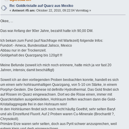
Re: Goldkristalle auf Quarz aus Mexiko
«
Antwort #5 am:
Oktober 22, 2010, 09:22:04 Vormittag »
Okee, ...
Das war Anfang der 90er Jahre, bezahlt hatte ich 90,00 DM.
Ich bekam zum Fund (auf Nachfrage mit Wartezeit) folgende Infos:
Fundort - Ameca, Bundesstaat Jalisco, Mexico
Abbau nur in der Trockenzeit.
Goldgehalt des Quarzgang bis 120g/t !!!
Meine Befunde (soweit ich mich noch erinnere, hatte mich ja vor fast 20
Jahren, intensiv, damit beschäftigt)
Soweit ich an den vorliegenden Proben beobachten konnte, handelt es sich
um einen sehr hohlraumhaltigen Quarzgang, von 5-10 cm Stärke, in einem
Porphyr-Gestein. Die Genese ist definitiv Hydrothermal. Das Gold findet sich
auf Rissen im Quarz eingewachsen. Dort wo die Risse einen, immer mit
Quarzkristallen ausgekleideten, Hohlraum treffen wachsen dann die Gold-
Kristallaggregate frei in den Hohraum rein!
In den Hohlräumen findet sich noch recht häufig Goethit, sehr selten Baryt
und als Einzelfund Fluorit. Auf 2 Proben waren Cu-Minerale (Brochantit ?,
Chrysokoll).
Primäre Erze waren sehr selten, doch aus Pyrit schwer anzusprechen, weil
extrem klein und derb eingewachsen.