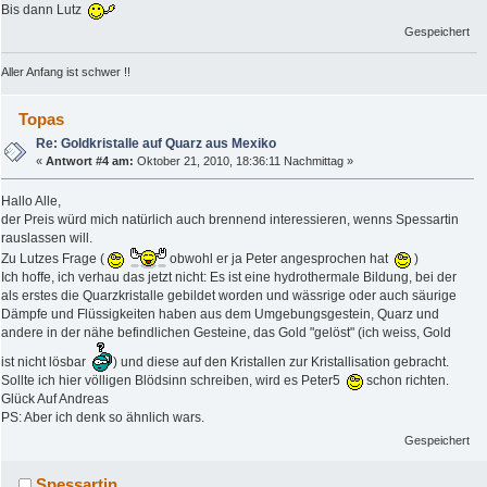
Bis dann Lutz
Gespeichert
Aller Anfang ist schwer !!
Topas
Re: Goldkristalle auf Quarz aus Mexiko
«
Antwort #4 am:
Oktober 21, 2010, 18:36:11 Nachmittag »
Hallo Alle,
der Preis würd mich natürlich auch brennend interessieren, wenns Spessartin
rauslassen will.
Zu Lutzes Frage (
obwohl er ja Peter angesprochen hat
)
Ich hoffe, ich verhau das jetzt nicht: Es ist eine hydrothermale Bildung, bei der
als erstes die Quarzkristalle gebildet worden und wässrige oder auch säurige
Dämpfe und Flüssigkeiten haben aus dem Umgebungsgestein, Quarz und
andere in der nähe befindlichen Gesteine, das Gold "gelöst" (ich weiss, Gold
ist nicht lösbar
) und diese auf den Kristallen zur Kristallisation gebracht.
Sollte ich hier völligen Blödsinn schreiben, wird es Peter5
schon richten.
Glück Auf Andreas
PS: Aber ich denk so ähnlich wars.
Gespeichert
Spessartin