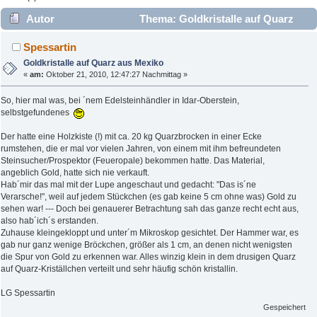
Autor
Thema: Goldkristalle auf Quarz
aus Mexiko (Gelesen 8484 mal)
Spessartin
Goldkristalle auf Quarz aus Mexiko
«
am:
Oktober 21, 2010, 12:47:27 Nachmittag »
So, hier mal was, bei ´nem Edelsteinhändler in Idar-Oberstein,
selbstgefundenes
Der hatte eine Holzkiste (!) mit ca. 20 kg Quarzbrocken in einer Ecke
rumstehen, die er mal vor vielen Jahren, von einem mit ihm befreundeten
Steinsucher/Prospektor (Feueropale) bekommen hatte. Das Material,
angeblich Gold, hatte sich nie verkauft.
Hab´mir das mal mit der Lupe angeschaut und gedacht: "Das is´ne
Verarsche!", weil auf jedem Stückchen (es gab keine 5 cm ohne was) Gold zu
sehen war! --- Doch bei genauerer Betrachtung sah das ganze recht echt aus,
also hab´ich´s erstanden.
Zuhause kleingekloppt und unter´m Mikroskop gesichtet. Der Hammer war, es
gab nur ganz wenige Bröckchen, größer als 1 cm, an denen nicht wenigsten
die Spur von Gold zu erkennen war. Alles winzig klein in dem drusigen Quarz
auf Quarz-Kriställchen verteilt und sehr häufig schön kristallin.
LG Spessartin
Gespeichert