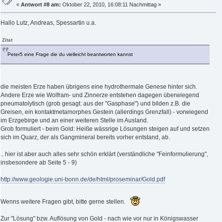
«
Antwort #8 am:
Oktober 22, 2010, 16:08:11 Nachmittag »
Hallo Lutz, Andreas, Spessartin u.a.
Zitat
Peter5 eine Frage die du vielleicht beantworten kannst
die meisten Erze haben übrigens eine hydrothermale Genese hinter sich.
Andere Erze wie Wolfram- und Zinnerze entstehen dagegen überwiegend
pneumatolytisch (grob gesagt: aus der "Gasphase") und bilden z.B. die
Greisen, ein kontaktmetamorphes Gestein (allerdings Grenzfall) - vorwiegend
im Erzgebirge und an einer weiteren Stelle im Ausland.
Grob formuliert - beim Gold: Heiße wässrige Lösungen steigen auf und setzen
sich im Quarz, der als Gangmineral bereits vorher entstand, ab.
.. hier ist aber auch alles sehr schön erklärt (verständliche "Feinformulierung",
insbesondere ab Seite 5 - 9)
http://www.geologie.uni-bonn.de/de/html/proseminar/Gold.pdf
Wenns weitere Fragen gibt, bitte gerne stellen.
Zur "Lösung" bzw. Auflösung von Gold - nach wie vor nur in Königswasser