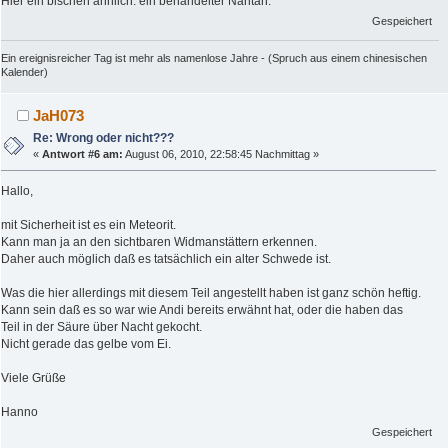
Hier ein bischen ähnlich: ein behandelter Nantan:
Gespeichert
Ein ereignisreicher Tag ist mehr als namenlose Jahre - (Spruch aus einem chinesischen
Kalender)
JaH073
Re: Wrong oder nicht???
«
Antwort #6 am:
August 06, 2010, 22:58:45 Nachmittag »
Hallo,
mit Sicherheit ist es ein Meteorit.
Kann man ja an den sichtbaren Widmanstättern erkennen.
Daher auch möglich daß es tatsächlich ein alter Schwede ist.
Was die hier allerdings mit diesem Teil angestellt haben ist ganz schön heftig.
Kann sein daß es so war wie Andi bereits erwähnt hat, oder die haben das
Teil in der Säure über Nacht gekocht.
Nicht gerade das gelbe vom Ei.
Viele Grüße
Hanno
Gespeichert