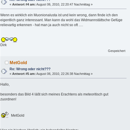
«
Antwort #4 am:
August 06, 2010, 22:20:47 Nachmittag »
Wenn es wirklich ein Muonionalusta ist und kein wrong, dann finde ich den
eigentlich ganz interessant. Man kann da wohl das Widmannstättsche Gefüge
relievartig erkennen - hat man ja auch nicht so oft .....
Dirk
Gespeichert
MetGold
Re: Wrong oder nicht???
«
Antwort #5 am:
August 06, 2010, 22:26:38 Nachmittag »
Hallo,
besonders das Bild 4 läßt sich meines Erachtens als meteoritisch gut
zuordnen!
MetGold