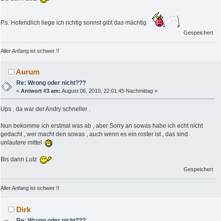
P.s. Hofendlich liege ich richtig sonnst gibt das mächtig
Gespeichert
Aller Anfang ist schwer !!
Aurum
Re: Wrong oder nicht???
«
Antwort #3 am:
August 06, 2010, 22:01:45 Nachmittag »
Ups , da war der Andry schneller .
Nun bekomme ich erstmal was ab , aber Sorry an sowas habe ich echt nicht
gedacht , wer macht den sowas , auch wenn es ein roster ist , das sind
unlautere mittel
Bis dann Lutz
Gespeichert
Aller Anfang ist schwer !!
Dirk
Re: Wrong oder nicht???