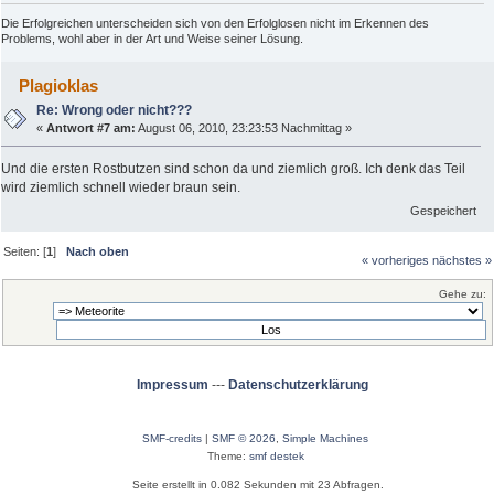
Die Erfolgreichen unterscheiden sich von den Erfolglosen nicht im Erkennen des
Problems, wohl aber in der Art und Weise seiner Lösung.
Plagioklas
Re: Wrong oder nicht???
«
Antwort #7 am:
August 06, 2010, 23:23:53 Nachmittag »
Und die ersten Rostbutzen sind schon da und ziemlich groß. Ich denk das Teil
wird ziemlich schnell wieder braun sein.
Gespeichert
Seiten: [
1
]
Nach oben
« vorheriges
nächstes »
Gehe zu:
Impressum
---
Datenschutzerklärung
SMF-credits
|
SMF © 2026
,
Simple Machines
Theme:
smf destek
Seite erstellt in 0.082 Sekunden mit 23 Abfragen.