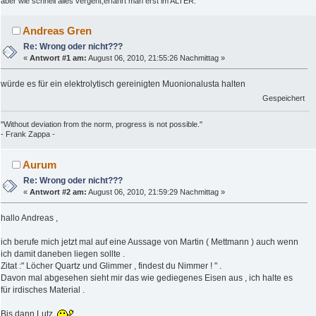
aber wie schnell alles vergeht,erfährt man erst im ALTER.
Andreas Gren
Re: Wrong oder nicht???
«
Antwort #1 am:
August 06, 2010, 21:55:26 Nachmittag »
würde es für ein elektrolytisch gereinigten Muonionalusta halten
Gespeichert
"Without deviation from the norm, progress is not possible."
- Frank Zappa -
Aurum
Re: Wrong oder nicht???
«
Antwort #2 am:
August 06, 2010, 21:59:29 Nachmittag »
hallo Andreas ,
ich berufe mich jetzt mal auf eine Aussage von Martin ( Mettmann ) auch wenn
ich damit daneben liegen sollte .
Zitat :" Löcher Quartz und Glimmer , findest du Nimmer ! " .
Davon mal abgesehen sieht mir das wie gediegenes Eisen aus , ich halte es
für irdisches Material .
Bis dann Lutz