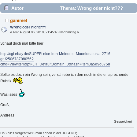
Autor
Thema: Wrong oder nicht???
(Gelesen 3747 mal)
ganimet
Wrong oder nicht???
«
am:
August 06, 2010, 21:45:46 Nachmittag »
Schaut doch mal bitte hier:
http://cgi.ebay.de/SUPER-nice-iron-Meteorite-Muonionalusta-2716-
gr-/250678708056?
cmd=ViewItem&pt=LH_DefaultDomain_0&hash=item3a5d9d8758
Sollte es doch ein Wrong sein, verschiebe ich den noch in die entsprechende
Rubrik
Was isses
Gruß;
Andreas
Gespeichert
Daß alles vergeht;weiß man schon in der JUGEND;