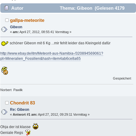
Autor
Thema: Gibeon (Gelesen 4179
mal)
gallpa-meteorite
Gibeon
«
am:
April 27, 2012, 08:55:41 Vormittag »
schöner Gibeon mit 6 Kg ...mir fehlt leider das Kleingeld dafür
http://www.ebay.de/itm/Meteorit-aus-Namibia-/320894569061?
pt=Mineralien_Fossilien&hash=item4ab6ce8a65
Gespeichert
Norbert Pawlik
Chondrit 83
Re: Gibeon
«
Antwort #1 am:
April 27, 2012, 09:29:11 Vormittag »
Ohja der ist klasse
Geniale Regs