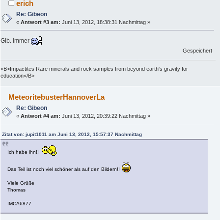
erich
Re: Gibeon
«
Antwort #3 am:
Juni 13, 2012, 18:38:31 Nachmittag »
Gib. immer
Gespeichert
<B>Impactites Rare minerals and rock samples from beyond earth's gravity for
education</B>
MeteoritebusterHannoverLa
Re: Gibeon
«
Antwort #4 am:
Juni 13, 2012, 20:39:22 Nachmittag »
Zitat von: jupit1011 am Juni 13, 2012, 15:57:37 Nachmittag
Ich habe ihn!!
Das Teil ist noch viel schöner als auf den Bildern!!
Viele Grüße
Thomas
IMCA6877