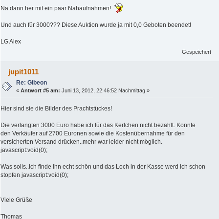
Na dann her mit ein paar Nahaufnahmen!
Und auch für 3000??? Diese Auktion wurde ja mit 0,0 Geboten beendet!
LG Alex
Gespeichert
jupit1011
Re: Gibeon
«
Antwort #5 am:
Juni 13, 2012, 22:46:52 Nachmittag »
Hier sind sie die Bilder des Prachtstückes!
Die verlangten 3000 Euro habe ich für das Kerlchen nicht bezahlt. Konnte
den Verkäufer auf 2700 Euronen sowie die Kostenübernahme für den
versicherten Versand drücken..mehr war leider nicht möglich.
javascript:void(0);
Was solls..ich finde ihn echt schön und das Loch in der Kasse werd ich schon
stopfen javascript:void(0);
Viele Grüße
Thomas