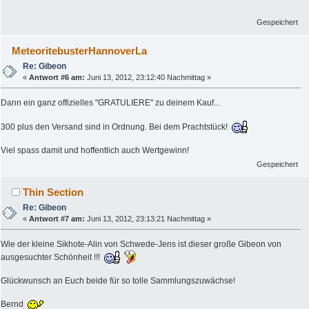
Gespeichert
MeteoritebusterHannoverLa
Re: Gibeon
«
Antwort #6 am:
Juni 13, 2012, 23:12:40 Nachmittag »
Dann ein ganz offizielles "GRATULIERE" zu deinem Kauf...
300 plus den Versand sind in Ordnung. Bei dem Prachtstück!
Viel spass damit und hoffentlich auch Wertgewinn!
Gespeichert
Thin Section
Re: Gibeon
«
Antwort #7 am:
Juni 13, 2012, 23:13:21 Nachmittag »
Wie der kleine Sikhote-Alin von Schwede-Jens ist dieser große Gibeon von
ausgesuchter Schönheit !!!
Glückwunsch an Euch beide für so tolle Sammlungszuwächse!
Bernd