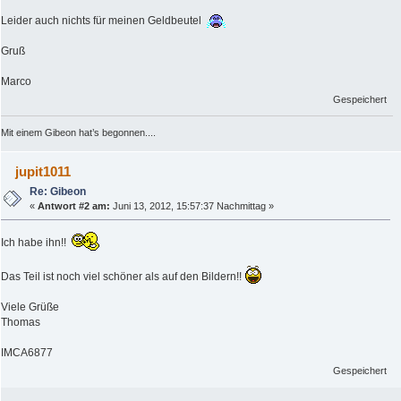
Leider auch nichts für meinen Geldbeutel
Gruß
Marco
Gespeichert
Mit einem Gibeon hat’s begonnen....
jupit1011
Re: Gibeon
«
Antwort #2 am:
Juni 13, 2012, 15:57:37 Nachmittag »
Ich habe ihn!!
Das Teil ist noch viel schöner als auf den Bildern!!
Viele Grüße
Thomas
IMCA6877
Gespeichert