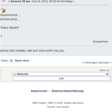
«
Antwort #9 am:
Juni 14, 2012, 05:33:44 Vormittag »
nicenicenice....
but the price....
Tolles Stück!!!
J
Gespeichert
MÖGE DER HIMMEL MIR AUF DEN KOPF FALLEN...
Seiten: [
1
]
Nach oben
« vorheriges
nächstes »
Gehe zu:
Impressum
---
Datenschutzerklärung
SMF-credits
|
SMF © 2026
,
Simple Machines
Theme:
smf destek