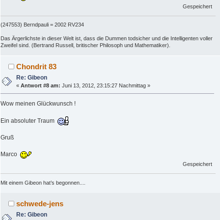
Gespeichert
(247553) Berndpauli = 2002 RV234
Das Ärgerlichste in dieser Welt ist, dass die Dummen todsicher und die Intelligenten voller
Zweifel sind. (Bertrand Russell, britischer Philosoph und Mathematiker).
Chondrit 83
Re: Gibeon
«
Antwort #8 am:
Juni 13, 2012, 23:15:27 Nachmittag »
Wow meinen Glückwunsch !
Ein absoluter Traum
Gruß
Marco
Gespeichert
Mit einem Gibeon hat’s begonnen....
schwede-jens
Re: Gibeon