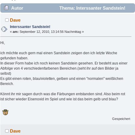
Autor
Thema: Interssanter Sandstein!
(Gelesen 3788 mal)
Dave
Interssanter Sandstein!
«
am:
September 12, 2010, 13:14:56 Nachmittag »
Hi,
ich möchte euch gern mal einen Sandstein zeigen den ich letzte Woche
gefunden haben.
In dieser Form habe ich noch keinen Sandstein gesehen. Er besteht aus einer
Abfolge von 4 verschiedenfarbenen Bereichen.(seht ihr auf den Bilder ja
selbst)
Es gibt einen roten, blau/violetten, gelben und einen "normalen" weißlichen
Bereich.
Könnt ihr mir sagen durch was die Färbungen entstanden sind. Also beim rot
ist sicher wieder Eisenoxid im Spiel und wie ist das beim gelb und blau?
Gespeichert
Dave