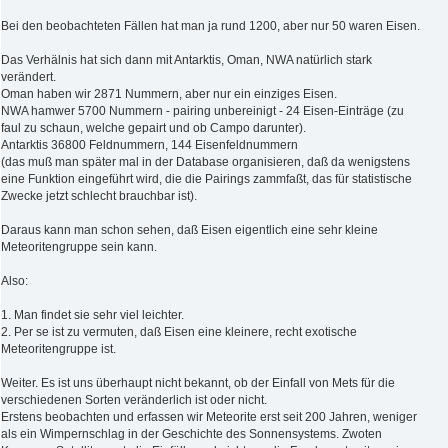
Bei den beobachteten Fällen hat man ja rund 1200, aber nur 50 waren Eisen.
Das Verhälnis hat sich dann mit Antarktis, Oman, NWA natürlich stark
verändert.
Oman haben wir 2871 Nummern, aber nur ein einziges Eisen.
NWA hamwer 5700 Nummern - pairing unbereinigt - 24 Eisen-Einträge (zu
faul zu schaun, welche gepairt und ob Campo darunter).
Antarktis 36800 Feldnummern, 144 Eisenfeldnummern
(das muß man später mal in der Database organisieren, daß da wenigstens
eine Funktion eingeführt wird, die die Pairings zammfaßt, das für statistische
Zwecke jetzt schlecht brauchbar ist).
Daraus kann man schon sehen, daß Eisen eigentlich eine sehr kleine
Meteoritengruppe sein kann.
Also:
1. Man findet sie sehr viel leichter.
2. Per se ist zu vermuten, daß Eisen eine kleinere, recht exotische
Meteoritengruppe ist.
Weiter. Es ist uns überhaupt nicht bekannt, ob der Einfall von Mets für die
verschiedenen Sorten veränderlich ist oder nicht.
Erstens beobachten und erfassen wir Meteorite erst seit 200 Jahren, weniger
als ein Wimpernschlag in der Geschichte des Sonnensystems. Zwoten