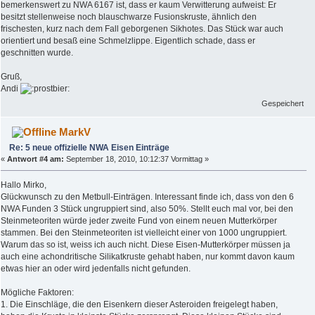
bemerkenswert zu NWA 6167 ist, dass er kaum Verwitterung aufweist: Er
besitzt stellenweise noch blauschwarze Fusionskruste, ähnlich den
frischesten, kurz nach dem Fall geborgenen Sikhotes. Das Stück war auch
orientiert und besaß eine Schmelzlippe. Eigentlich schade, dass er
geschnitten wurde.
Gruß,
Andi
Gespeichert
MarkV
Re: 5 neue offizielle NWA Eisen Einträge
«
Antwort #4 am:
September 18, 2010, 10:12:37 Vormittag »
Hallo Mirko,
Glückwunsch zu den Metbull-Einträgen. Interessant finde ich, dass von den 6
NWA Funden 3 Stück ungruppiert sind, also 50%. Stellt euch mal vor, bei den
Steinmeteoriten würde jeder zweite Fund von einem neuen Mutterkörper
stammen. Bei den Steinmeteoriten ist vielleicht einer von 1000 ungruppiert.
Warum das so ist, weiss ich auch nicht. Diese Eisen-Mutterkörper müssen ja
auch eine achondritische Silikatkruste gehabt haben, nur kommt davon kaum
etwas hier an oder wird jedenfalls nicht gefunden.
Mögliche Faktoren:
1. Die Einschläge, die den Eisenkern dieser Asteroiden freigelegt haben,