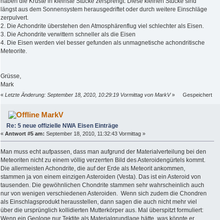
haben die Kruste in kleinste Stücke zersprengt. Diese kleinen Stücke sind
längst aus dem Sonnensystem herausgedriftet oder durch weitere Einschläge
zerpulvert.
2. Die Achondrite überstehen den Atmosphärenflug viel schlechter als Eisen.
3. Die Achondrite verwittern schneller als die Eisen
4. Die Eisen werden viel besser gefunden als unmagnetische achondritische
Meteorite.
Grüsse,
Mark
«
Letzte Änderung: September 18, 2010, 10:29:19 Vormittag von MarkV
»
Gespeichert
MarkV
Re: 5 neue offizielle NWA Eisen Einträge
«
Antwort #5 am:
September 18, 2010, 11:32:43 Vormittag »
Man muss echt aufpassen, dass man aufgrund der Materialverteilung bei den
Meteoriten nicht zu einem völlig verzerrten Bild des Asteroidengürtels kommt.
Die allermeisten Achondrite, die auf der Erde als Meteorit ankommen,
stammen ja von einem einzigen Asteroiden (Vesta). Das ist ein Asteroid von
tausenden. Die gewöhnlichen Chondrite stammen sehr wahrscheinlich auch
nur von wenigen verschiedenen Asteroiden. Wenn sich zudem die Chondren
als Einschlagsprodukt herausstellen, dann sagen die auch nicht mehr viel
über die ursprünglich kollidierten Mutterkörper aus. Mal überspitzt formuliert:
Wenn ein Geologe nur Tektite als Materialgrundlage hätte, was könnte er