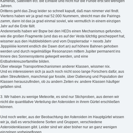
Kameras, Satelliten ect. die Einfälle und nicht nur die Funde erst seit wenigen
Jahren.
Drittens geht das Zeug leider so schnell kaputt, daß man nimmer viel findt.
Viertens haben wir ja grad mal 52.000 Nummern, streicht man die Pairings
zamm, dann ist das ja grad einmal soviel, wie vermutlich in einem einzigen
Jahr auf die Erde fällt.
Andererseits haben wir Bspw bei den HEDs einen Mechanismus gefunden,
wie die großen Fragmente (und das es auf der Vesta tütchtig gescheppert hat,
wissmer aus den Hubblebildern und vom Dopplerradar + nexxts Jahr
Jipppiiiiiie kommt endlich die Dawn dort an) auf höhere Bahnen gehoben
werden und durch regelmäßige Resonanzen mittem Jupiter permanent ins
Innere des Sonnensystems gekegelt werden, und eine
Erdbahnkreuzerfamillie bilden.
Über etwaige Transportmechanismen anderer Klassen, wissmer nix.
Und es interessieren sich ja auch noch nicht sooo lange Forschers dafür, aus
alten Streufeldern, manchmal gar fossile, über Datierung und Population der
Klassen herauszufinden, ob zu andern Zeiten ev. andere Klassen häufiger
gefallen sind.
3. Wir haben zu wenige Meteorite, es sind nur Stichproben, aus denen wir
nicht die quantitative Verteilung der Asteroiden in ihrem Gürtel erschließen
können.
Und noch weiter, aus der Beobachtung der Asteroiden im Hauptgürtel wissen
wir ja, daß es verschiedene Sorten und Gruppen, verschiedene
Asteroidenklassen gibt. Leider sind wir aber bisher nur an ganz wenigen
einzelnen vorbeigeflogen,