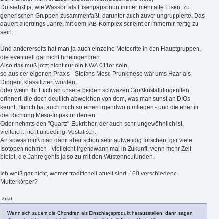
Du siehst ja, wie Wasson als Eisenpapst nun immer mehr alte Eisen, zu
generischen Gruppen zusammenfaßt, darunter auch zuvor ungruppierte. Das
dauert allerdings Jahre, mit dem IAB-Komplex scheint er immerhin fertig zu
sein.
Und andererseits hat man ja auch einzelne Meteorite in den Hauptgruppen,
die eventuell gar nicht hineingehören.
Also das muß jetzt nicht nur ein NWA 011er sein,
so aus der eigenen Praxis - Stefans Meso Prunkmeso wär ums Haar als
Diogenit klassifiziert worden,
oder wenn Ihr Euch an unsere beiden schwazen Großkristalldiogeniten
erinnert, die doch deutlich abweichen von dem, was man sunst an DIOs
kennt, Bunch hat auch noch so einen irgendwo rumliegen - und die eher in
die Richtung Meso-Impaktor deuten.
Oder nehmts den "Quartz"-Eukrit her, der auch sehr ungewöhnlich ist,
vielleicht nicht unbedingt Vestalisch.
An sowas muß man dann aber schon sehr aufwendig forschen, gar viele
Isotopen nehmen - vielleicht irgendwann mal in Zukunft, wenn mehr Zeit
bleibt, die Jahre gehts ja so zu mit den Wüstenneufunden.
Ich weiß gar nicht, womer traditionell atuell sind. 160 verschiedene
Mutterkörper?
Zitat
Wenn sich zudem die Chondren als Einschlagsprodukt herausstellen, dann sagen