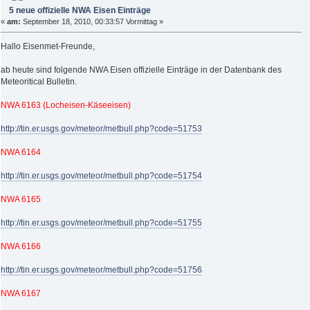
5 neue offizielle NWA Eisen Einträge
«
am:
September 18, 2010, 00:33:57 Vormittag »
Hallo Eisenmet-Freunde,
ab heute sind folgende NWA Eisen offizielle Einträge in der Datenbank des
Meteoritical Bulletin.
NWA 6163 (Locheisen-Käseeisen)
http://tin.er.usgs.gov/meteor/metbull.php?code=51753
NWA 6164
http://tin.er.usgs.gov/meteor/metbull.php?code=51754
NWA 6165
http://tin.er.usgs.gov/meteor/metbull.php?code=51755
NWA 6166
http://tin.er.usgs.gov/meteor/metbull.php?code=51756
NWA 6167