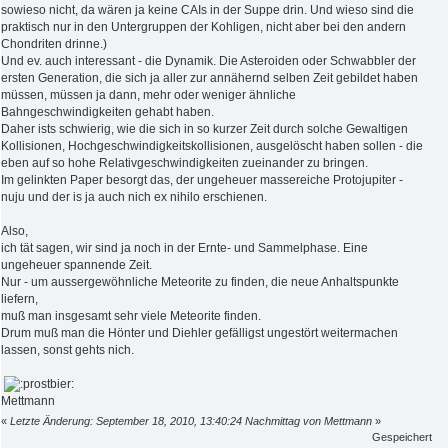
sowieso nicht, da wären ja keine CAIs in der Suppe drin. Und wieso sind die
praktisch nur in den Untergruppen der Kohligen, nicht aber bei den andern
Chondriten drinne.)
Und ev. auch interessant - die Dynamik. Die Asteroiden oder Schwabbler der
ersten Generation, die sich ja aller zur annähernd selben Zeit gebildet haben
müssen, müssen ja dann, mehr oder weniger ähnliche
Bahngeschwindigkeiten gehabt haben.
Daher ists schwierig, wie die sich in so kurzer Zeit durch solche Gewaltigen
Kollisionen, Hochgeschwindigkeitskollisionen, ausgelöscht haben sollen - die
eben auf so hohe Relativgeschwindigkeiten zueinander zu bringen.
Im gelinkten Paper besorgt das, der ungeheuer massereiche Protojupiter -
nuju und der is ja auch nich ex nihilo erschienen.
Also,
ich tät sagen, wir sind ja noch in der Ernte- und Sammelphase. Eine
ungeheuer spannende Zeit.
Nur - um aussergewöhnliche Meteorite zu finden, die neue Anhaltspunkte
liefern,
muß man insgesamt sehr viele Meteorite finden.
Drum muß man die Hönter und Diehler gefälligst ungestört weitermachen
lassen, sonst gehts nich.
Mettmann
«
Letzte Änderung: September 18, 2010, 13:40:24 Nachmittag von Mettmann
»
Gespeichert