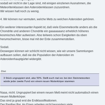
sodaß wir nicht in der Lage sind, mit einigen einzlenen Ausnahmen, die
Meteoritenklassen den Asteroidenklassen zuzuordnen.
Wir wissen halt noch zu wenig.
4. Wir können nur vermuten, welche Mets zu welchen Asteroiden gehören.
Ein weiterer interessanter Aspekt ist, daß viele Eisenmeteorite anders als die
Chondrite und anderen Chondrite ein gaaaaaaanz erheblich höheres
kosmisches Alter aufweisen. Also teilweis schon Ewigkeiten da oben
herumschwirren, bisse mal mit der Erde zusammenstoßen.
Sodali.
Deswegen können wir schlicht nicht wissen, wie wir unsere Sammlungen
aufbauen sollen, daß sie die Population der Asteroiden im
Asteroidenhauptgürtel widergibt.
Zitat
3 Stück ungruppiert sind, also 50%. Stellt euch mal vor, bei den Steinmeteoriten
würde jeder zweite Fund von einem neuen Mutterkörper stammen
Naaa, nicht. Ungruppiert bei einem neuen Mett meint nicht automatisch einen
neuen Mutterkörper.
Das sind ja grad erst die Erstklassifikationen.
Der Panther Rei. An Eisen arbeiten nicht besonders viele,