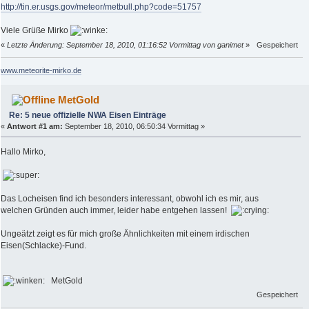
http://tin.er.usgs.gov/meteor/metbull.php?code=51757
Viele Grüße Mirko
«
Letzte Änderung: September 18, 2010, 01:16:52 Vormittag von ganimet
»
Gespeichert
www.meteorite-mirko.de
MetGold
Re: 5 neue offizielle NWA Eisen Einträge
«
Antwort #1 am:
September 18, 2010, 06:50:34 Vormittag »
Hallo Mirko,
Das Locheisen find ich besonders interessant, obwohl ich es mir, aus
welchen Gründen auch immer, leider habe entgehen lassen!
Ungeätzt zeigt es für mich große Ähnlichkeiten mit einem irdischen
Eisen(Schlacke)-Fund.
MetGold
Gespeichert