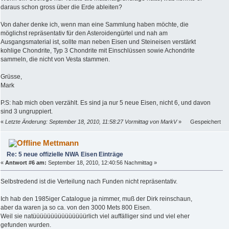
daraus schon gross über die Erde ableiten?
Von daher denke ich, wenn man eine Sammlung haben möchte, die
möglichst repräsentativ für den Asteroidengürtel und nah am
Ausgangsmaterial ist, sollte man neben Eisen und Steineisen verstärkt
kohlige Chondrite, Typ 3 Chondrite mit Einschlüssen sowie Achondrite
sammeln, die nicht von Vesta stammen.
Grüsse,
Mark
P.S: hab mich oben verzählt. Es sind ja nur 5 neue Eisen, nicht 6, und davon
sind 3 ungruppiert.
«
Letzte Änderung: September 18, 2010, 11:58:27 Vormittag von MarkV
»
Gespeichert
Mettmann
Re: 5 neue offizielle NWA Eisen Einträge
«
Antwort #6 am:
September 18, 2010, 12:40:56 Nachmittag »
Selbstredend ist die Verteilung nach Funden nicht repräsentativ.
Ich hab den 1985iger Catalogue ja nimmer, muß der Dirk reinschaun,
aber da waren ja so ca. von den 3000 Mets 800 Eisen.
Weil sie natüüüüüüüüüüüüüüürlich viel auffälliger sind und viel eher
gefunden wurden.