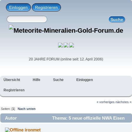
Einloggen
Registrieren
20 JAHRE FORUM (online seit: 12. April 2006)
Übersicht
Hilfe
Suche
Einloggen
Registrieren
« vorheriges
nächstes »
Seiten: [
1
]
Nach unten
Autor
Thema: 5 neue offizielle NWA Eisen
Einträge (Gelesen 4629 mal)
ironmet