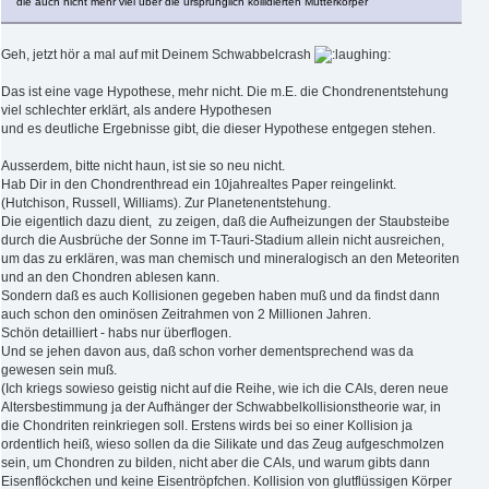
die auch nicht mehr viel über die ursprünglich kollidierten Mutterkörper
Geh, jetzt hör a mal auf mit Deinem Schwabbelcrash
Das ist eine vage Hypothese, mehr nicht. Die m.E. die Chondrenentstehung
viel schlechter erklärt, als andere Hypothesen
und es deutliche Ergebnisse gibt, die dieser Hypothese entgegen stehen.
Ausserdem, bitte nicht haun, ist sie so neu nicht.
Hab Dir in den Chondrenthread ein 10jahrealtes Paper reingelinkt.
(Hutchison, Russell, Williams). Zur Planetenentstehung.
Die eigentlich dazu dient, zu zeigen, daß die Aufheizungen der Staubsteibe
durch die Ausbrüche der Sonne im T-Tauri-Stadium allein nicht ausreichen,
um das zu erklären, was man chemisch und mineralogisch an den Meteoriten
und an den Chondren ablesen kann.
Sondern daß es auch Kollisionen gegeben haben muß und da findst dann
auch schon den ominösen Zeitrahmen von 2 Millionen Jahren.
Schön detailliert - habs nur überflogen.
Und se jehen davon aus, daß schon vorher dementsprechend was da
gewesen sein muß.
(Ich kriegs sowieso geistig nicht auf die Reihe, wie ich die CAIs, deren neue
Altersbestimmung ja der Aufhänger der Schwabbelkollisionstheorie war, in
die Chondriten reinkriegen soll. Erstens wirds bei so einer Kollision ja
ordentlich heiß, wieso sollen da die Silikate und das Zeug aufgeschmolzen
sein, um Chondren zu bilden, nicht aber die CAIs, und warum gibts dann
Eisenflöckchen und keine Eisentröpfchen. Kollision von glutflüssigen Körper