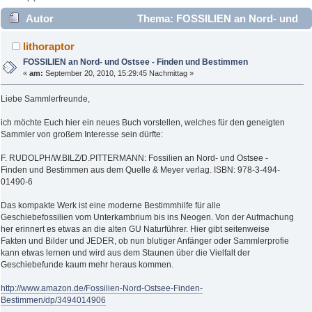
Autor
Thema: FOSSILIEN an Nord- und
Ostsee - Finden und Bestimmen (Gelesen 5853 mal)
lithoraptor
FOSSILIEN an Nord- und Ostsee - Finden und Bestimmen
«
am:
September 20, 2010, 15:29:45 Nachmittag »
Liebe Sammlerfreunde,
ich möchte Euch hier ein neues Buch vorstellen, welches für den geneigten
Sammler von großem Interesse sein dürfte:
F. RUDOLPH/W.BILZ/D.PITTERMANN: Fossilien an Nord- und Ostsee -
Finden und Bestimmen aus dem Quelle & Meyer verlag. ISBN: 978-3-494-
01490-6
Das kompakte Werk ist eine moderne Bestimmhilfe für alle
Geschiebefossilien vom Unterkambrium bis ins Neogen. Von der Aufmachung
her erinnert es etwas an die alten GU Naturführer. Hier gibt seitenweise
Fakten und Bilder und JEDER, ob nun blutiger Anfänger oder Sammlerprofie
kann etwas lernen und wird aus dem Staunen über die Vielfalt der
Geschiebefunde kaum mehr heraus kommen.
http://www.amazon.de/Fossilien-Nord-Ostsee-Finden-
Bestimmen/dp/3494014906