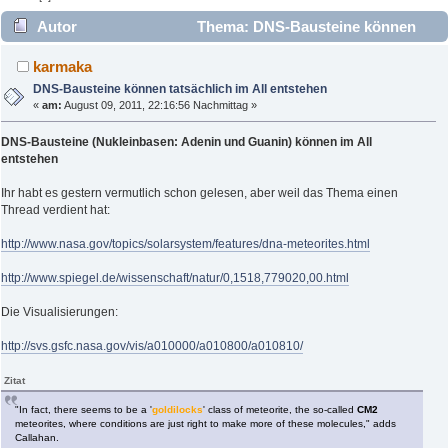
Autor
Thema: DNS-Bausteine können
tatsächlich im All entstehen (Gelesen 2547 mal)
karmaka
DNS-Bausteine können tatsächlich im All entstehen
«
am:
August 09, 2011, 22:16:56 Nachmittag »
DNS-Bausteine (Nukleinbasen: Adenin und Guanin) können im All
entstehen
Ihr habt es gestern vermutlich schon gelesen, aber weil das Thema einen
Thread verdient hat:
http://www.nasa.gov/topics/solarsystem/features/dna-meteorites.html
http://www.spiegel.de/wissenschaft/natur/0,1518,779020,00.html
Die Visualisierungen:
http://svs.gsfc.nasa.gov/vis/a010000/a010800/a010810/
Zitat
"In fact, there seems to be a '
goldilocks
' class of meteorite, the so-called
CM2
meteorites, where conditions are just right to make more of these molecules," adds
Callahan.