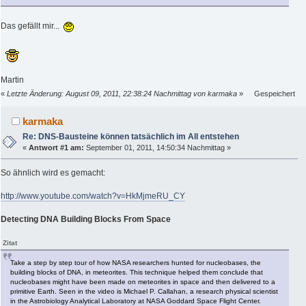
Das gefällt mir...
Martin
«
Letzte Änderung: August 09, 2011, 22:38:24 Nachmittag von karmaka
»
Gespeichert
karmaka
Re: DNS-Bausteine können tatsächlich im All entstehen
«
Antwort #1 am:
September 01, 2011, 14:50:34 Nachmittag »
So ähnlich wird es gemacht:
http://www.youtube.com/watch?v=HkMjmeRU_CY
Detecting DNA Building Blocks From Space
Zitat
Take a step by step tour of how NASA researchers hunted for nucleobases, the
building blocks of DNA, in meteorites. This technique helped them conclude that
nucleobases might have been made on meteorites in space and then delivered to a
primitive Earth. Seen in the video is Michael P. Callahan, a research physical scientist
in the Astrobiology Analytical Laboratory at NASA Goddard Space Flight Center.