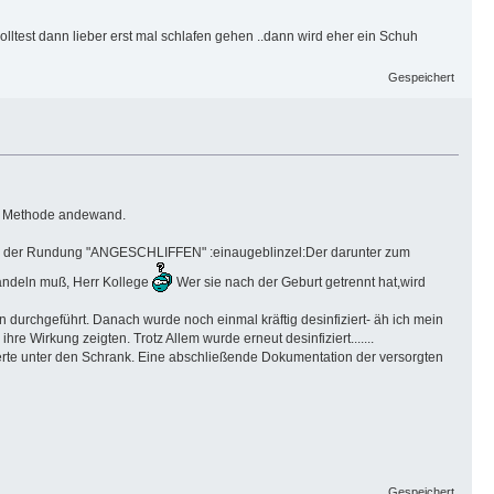
olltest dann lieber erst mal schlafen gehen ..dann wird eher ein Schuh
Gespeichert
ene Methode andewand.
chten der Rundung "ANGESCHLIFFEN" :einaugeblinzel:Der darunter zum
handeln muß, Herr Kollege
Wer sie nach der Geburt getrennt hat,wird
durchgeführt. Danach wurde noch einmal kräftig desinfiziert- äh ich mein
e Wirkung zeigten. Trotz Allem wurde erneut desinfiziert.......
rte unter den Schrank. Eine abschließende Dokumentation der versorgten
Gespeichert