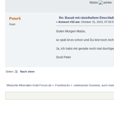
Matze
Re: Basalt mit rätzelhaftem Einschluß
Peter5
«
Antwort #10 am:
Oktober 31, 2010, 07:03:57
Gast
Guten Morgen Matze,
so spät ist es schon und Du bist noch ni
Ja, ich habs mir gerade noch mal durchge
Gruß Peter
Seiten: [
1
]
Nach oben
Meteorite-Mineralien-Gold-Forum.de
»
Fundstücke
»
unbekannte Gesteine, auch mete