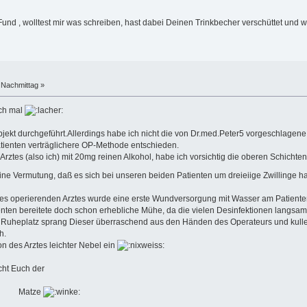
Fund , wolltest mir was schreiben, hast dabei Deinen Trinkbecher verschüttet und w
 Nachmittag »
ch mal
 Objekt durchgeführt.Allerdings habe ich nicht die von Dr.med.Peter5 vorgeschlag
Patienten verträglichere OP-Methode entschieden.
 Arztes (also ich) mit 20mg reinen Alkohol, habe ich vorsichtig die oberen Schi
ne Vermutung, daß es sich bei unseren beiden Patienten um dreieiige Zwillinge 
 des operierenden Arztes wurde eine erste Wundversorgung mit Wasser am Patienten 
nten bereitete doch schon erhebliche Mühe, da die vielen Desinfektionen langsam ihr
 Ruheplatz sprang Dieser überraschend aus den Händen des Operateurs und kulle
h.
on des Arztes leichter Nebel ein
Euch der
ze