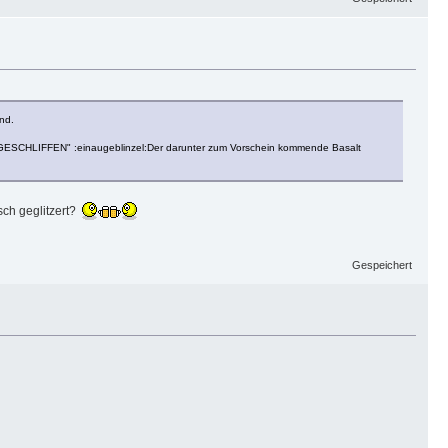
nd.
 "ANGESCHLIFFEN" :einaugeblinzel:Der darunter zum Vorschein kommende Basalt
sch geglitzert?
Gespeichert