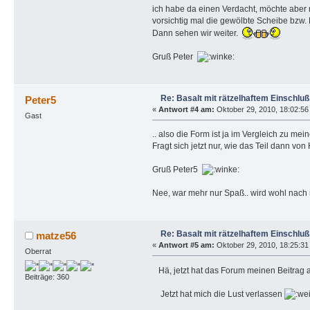
ich habe da einen Verdacht, möchte aber n
vorsichtig mal die gewölbte Scheibe bzw. 
Dann sehen wir weiter.
Gruß Peter
Re: Basalt mit rätzelhaftem Einschluß
Peter5
«
Antwort #4 am:
Oktober 29, 2010, 18:02:56
Gast
.. also die Form ist ja im Vergleich zu me
Fragt sich jetzt nur, wie das Teil dann 
Gruß Peter5
Nee, war mehr nur Spaß.. wird wohl nach
Re: Basalt mit rätzelhaftem Einschluß
matze56
«
Antwort #5 am:
Oktober 29, 2010, 18:25:31
Oberrat
Hä, jetzt hat das Forum meinen Beitrag a
Beiträge: 360
Jetzt hat mich die Lust verlassen