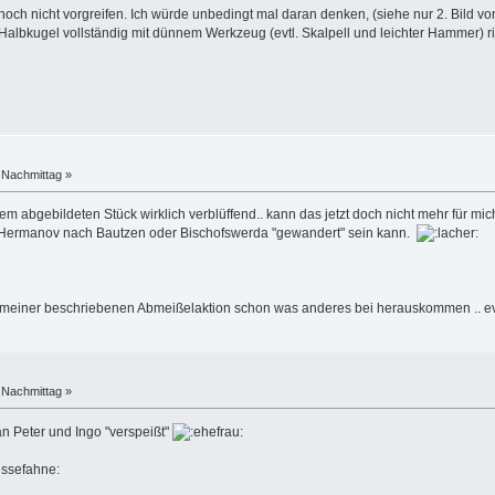
och nicht vorgreifen. Ich würde unbedingt mal daran denken, (siehe nur 2. Bild von 
Halbkugel vollständig mit dünnem Werkzeug (evtl. Skalpell und leichter Hammer) r
 Nachmittag »
inem abgebildeten Stück wirklich verblüffend.. kann das jetzt doch nicht mehr für mic
von Hermanov nach Bautzen oder Bischofswerda "gewandert" sein kann.
 meiner beschriebenen Abmeißelaktion schon was anderes bei herauskommen .. evtl
 Nachmittag »
n Peter und Ingo "verspeißt"