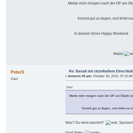
Melde mich morgen nach der OP am Obj
Kommt gut zu liegen, und trinkt nur so
In diesem Sinne Happy Weeken
Matze
Re: Basalt mit rätzelhaftem Einschluß
Peter5
«
Antwort #6 am:
Oktober 30, 2010, 07:10:48 
Gast
Zitat
Melde mich morgen nach der OP am Objekt w
Kommt gut zu liegen, und trinkt nur so vie
Was? Du wirst operiert?
Speiseröh
Gruß Peter