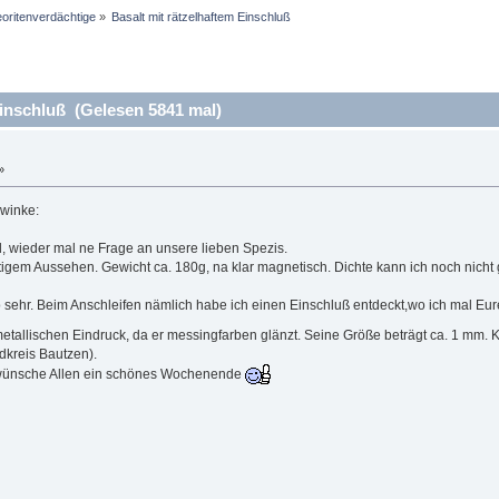
oritenverdächtige
»
Basalt mit rätzelhaftem Einschluß
inschluß (Gelesen 5841 mal)
»
, wieder mal ne Frage an unsere lieben Spezis.
igem Aussehen. Gewicht ca. 180g, na klar magnetisch. Dichte kann ich noch nicht gen
 sehr. Beim Anschleifen nämlich habe ich einen Einschluß entdeckt,wo ich mal Eure H
tallischen Eindruck, da er messingfarben glänzt. Seine Größe beträgt ca. 1 mm.
kreis Bautzen).
wünsche Allen ein schönes Wochenende