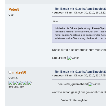
Re: Basalt mit rätzelhaftem Einschluß
Peter5
«
Antwort #8 am:
Oktober 30, 2010, 16:13:12
Gast
Zitat
Ich habe die OP am (sehr richtig, Peter) Obj
Ich habe mich für eine kleinere, für den Pati
Unter lokaler Anestesie des operierenden Arz
erhärtete meine Vermutung, daß es sich bei u
Danke für "die Beförderung" zum Medizin
Gruß Peter
Re: Basalt mit rätzelhaftem Einschluß
matze56
«
Antwort #9 am:
Oktober 30, 2010, 21:17:45
Oberrat
nee Peter, guten Abend
Beiträge: 360
war wie schon gesagt nur gewöhnlicher B
Viele Grüße sagt der