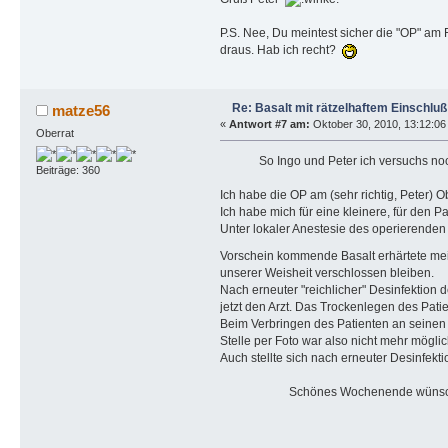
P.S. Nee, Du meintest sicher die "OP" am 
draus. Hab ich recht?
Re: Basalt mit rätzelhaftem Einschluß
matze56
«
Antwort #7 am:
Oktober 30, 2010, 13:12:06
Oberrat
So Ingo und Peter ich versuchs no
Beiträge: 360
Ich habe die OP am (sehr richtig, Peter)
Ich habe mich für eine kleinere, für den 
Unter lokaler Anestesie des operierenden
Vorschein kommende Basalt erhärtete mei
unserer Weisheit verschlossen bleiben.
Nach erneuter "reichlicher" Desinfektion
jetzt den Arzt. Das Trockenlegen des Patie
Beim Verbringen des Patienten an seinen
Stelle per Foto war also nicht mehr möglic
Auch stellte sich nach erneuter Desinfekti
Schönes Wochenende wünscht 
Mat