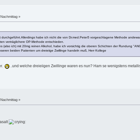
 Nachmittag »
ekt durchgeführt.Allerdings habe ich nicht die von Dr.med.Peter5 vorgeschlagene Methode andewa
enten verträglichere OP-Methode entschieden.
tes (also ich) mit 20mg reinen Alkohol, habe ich vorsichtig die oberen Schichten der Rundung
nseren beiden Patienten um dreieiige Zwillinge handeln muß, Herr Kollege
er.
..und welche dreieiigen Zwillinge waren es nun? Ham se wenigstens metalli
 Nachmittag »
asalt