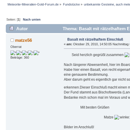
Meteorite-Mineralien-Gold-Forum.de
»
Fundstücke
»
unbekannte Gesteine, auch mete
Seiten: [
1
]
Nach unten
Autor
Thema: Basalt mit rätzelhaftem E
Basalt mit rätzelhaftem Einschluß
matze56
«
am:
Oktober 29, 2010, 14:50:05 Nachmittag 
Oberrat
Seid herzlich gegrüßt zusammen
Beiträge: 360
Nach längerer Abwesenheit, hier im Board
Habe hier einen Basalt, von recht eigenart
eine genauere Bestimmung.
Aber darum geht es eigentlich gar nicht so
erkennen.Dieser Einschluß macht einen me
Der Fund stammt aus Bischofswerda (Land
Bedanke mich schon mal im Voraus und 
Mit besten Grüßen
Matze
Bilder im Anschluß!