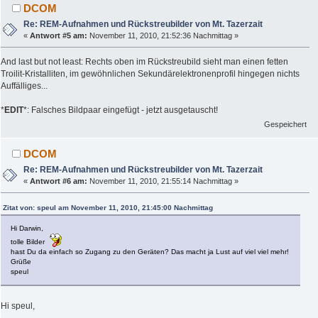
DCOM
Re: REM-Aufnahmen und Rückstreubilder von Mt. Tazerzait
«
Antwort #5 am:
November 11, 2010, 21:52:36 Nachmittag »
And last but not least: Rechts oben im Rückstreubild sieht man einen fetten
Troilit-Kristalliten, im gewöhnlichen Sekundärelektronenprofil hingegen nichts
Auffälliges...
*
EDIT
*: Falsches Bildpaar eingefügt - jetzt ausgetauscht!
Gespeichert
DCOM
Re: REM-Aufnahmen und Rückstreubilder von Mt. Tazerzait
«
Antwort #6 am:
November 11, 2010, 21:55:14 Nachmittag »
Zitat von: speul am November 11, 2010, 21:45:00 Nachmittag
Hi Darwin,
tolle Bilder
hast Du da einfach so Zugang zu den Geräten? Das macht ja Lust auf viel viel mehr!
Grüße
speul
Hi speul,