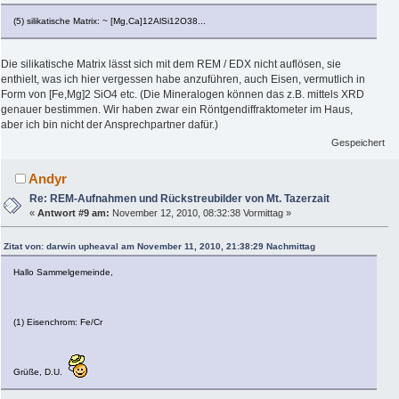
(5) silikatische Matrix: ~ [Mg,Ca]12AlSi12O38...
Die silikatische Matrix lässt sich mit dem REM / EDX nicht auflösen, sie
enthielt, was ich hier vergessen habe anzuführen, auch Eisen, vermutlich in
Form von [Fe,Mg]2 SiO4 etc. (Die Mineralogen können das z.B. mittels XRD
genauer bestimmen. Wir haben zwar ein Röntgendiffraktometer im Haus,
aber ich bin nicht der Ansprechpartner dafür.)
Gespeichert
Andyr
Re: REM-Aufnahmen und Rückstreubilder von Mt. Tazerzait
«
Antwort #9 am:
November 12, 2010, 08:32:38 Vormittag »
Zitat von: darwin upheaval am November 11, 2010, 21:38:29 Nachmittag
Hallo Sammelgemeinde,
(1) Eisenchrom: Fe/Cr
Grüße, D.U.