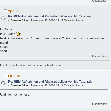
Gespeichert
speul
Re: REM-Aufnahmen und Rückstreubilder von Mt. Tazerzait
«
Antwort #3 am:
November 11, 2010, 21:45:00 Nachmittag »
Hi Darwin,
tolle Bilder
hast Du da einfach so Zugang zu den Geräten? Das macht ja Lust auf viel viel
mehr!
Grüße
speul
Gespeichert
Lächle einfach - denn du kannst sie nicht alle töten
DCOM
Re: REM-Aufnahmen und Rückstreubilder von Mt. Tazerzait
«
Antwort #4 am:
November 11, 2010, 21:49:33 Nachmittag »
Und hier noch eines...
Gespeichert