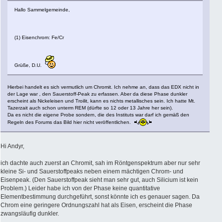
Hallo Sammelgemeinde,
(1) Eisenchrom: Fe/Cr
Grüße, D.U.
Hierbei handelt es sich vermutlich um Chromit. Ich nehme an, dass das EDX nicht in
der Lage war , den Sauerstoff-Peak zu erfassen. Aber da diese Phase dunkler
erscheint als Nickeleisen und Troilit, kann es nichts metallisches sein. Ich hatte Mt.
Tazerzait auch schon unterm REM (dürfte so 12 oder 13 Jahre her sein).
Da es nicht die eigene Probe sondern, die des Instituts war darf ich gemäß den
Regeln des Forums das Bild hier nicht veröffentlichen.
Hi Andyr,
ich dachte auch zuerst an Chromit, sah im Röntgenspektrum aber nur sehr
kleine Si- und Sauerstoffpeaks neben einem mächtigen Chrom- und
Eisenpeak. (Den Sauerstoffpeak sieht man sehr gut, auch Silicium ist kein
Problem.) Leider habe ich von der Phase keine quantitative
Elementbestimmung durchgeführt, sonst könnte ich es genauer sagen. Da
Chrom eine geringere Ordnungszahl hat als Eisen, erscheint die Phase
zwangsläufig dunkler.