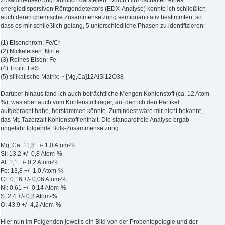
Zusammensetzung räumlich darstellen. Durch Hinzuschalten eines
energiedispersiven Röntgendetektors (EDX-Analyse) konnte ich schließlich
auch deren chemische Zusammensetzung semiquantitativ bestimmten, so
dass es mir schließlich gelang, 5 unterschiedliche Phasen zu identifizieren:
(1) Eisenchrom: Fe/Cr
(2) Nickeleisen: Ni/Fe
(3) Reines Eisen: Fe
(4) Troilit: FeS
(5) silikatische Matrix: ~ [Mg,Ca]12AlSi12O38
Darüber hinaus fand ich auch beträchtliche Mengen Kohlenstoff (ca. 12 Atom-
%), was aber auch vom Kohlenstoffträger, auf den ich den Partikel
aufgebracht habe, herstammen könnte. Zumindest wäre mir nicht bekannt,
das Mt. Tazerzait Kohlenstoff enthält. Die standardfreie Analyse ergab
ungefähr folgende Bulk-Zusammensetzung:
Mg, Ca: 11,8 +/- 1,0 Atom-%
Si: 13,2 +/- 0,8 Atom-%
Al: 1,1 +/- 0,2 Atom-%
Fe: 13,8 +/- 1,0 Atom-%
Cr: 0,16 +/- 0,06 Atom-%
Ni: 0,61 +/- 0,14 Atom-%
S: 2,4 +/- 0,3 Atom-%
O: 43,9 +/- 4,2 Atom-%
Hier nun im Folgenden jeweils ein Bild von der Probentopologie und der