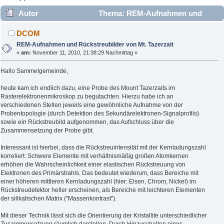
Autor
Thema: REM-Aufnahmen und
Rückstreubilder von Mt. Tazerzait (Gelesen 10222 mal)
DCOM
REM-Aufnahmen und Rückstreubilder von Mt. Tazerzait
«
am:
November 11, 2010, 21:38:29 Nachmittag »
Hallo Sammelgemeinde,
heute kam ich endlich dazu, eine Probe des Mount Tazerzaits im
Rasterelektronenmikroskop zu begutachten. Hierzu habe ich an
verschiedenen Stellen jeweils eine gewöhnliche Aufnahme von der
Probentopologie (durch Detektion des Sekundärelektronen-Signalprofils)
sowie ein Rückstreubild aufgenommen, das Aufschluss über die
Zusammensetzung der Probe gibt.
Interessant ist hierbei, dass die Rückstreuintensität mit der Kernladungszahl
korreliert: Schwere Elemente mit verhältnismäßig großen Atomkernen
erhöhen die Wahrscheinlichkeit einer elastischen Rückstreuung von
Elektronen des Primärstrahls. Das bedeutet wiederum, dass Bereiche mit
einer höheren mittleren Kernladungszahl (hier: Eisen, Chrom, Nickel) im
Rückstreudetektor heller erscheinen, als Bereiche mit leichteren Elementen
der silikatischen Matrix ("Massenkontrast").
Mit dieser Technik lässt sich die Orientierung der Kristallite unterschiedlicher