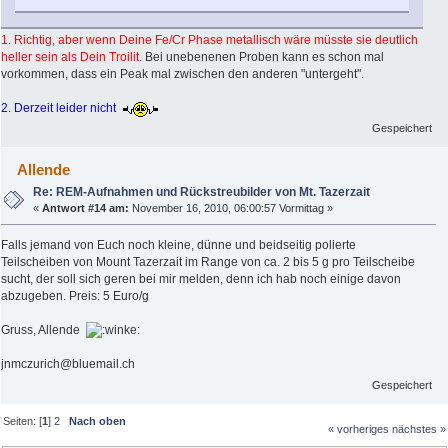
1. Richtig, aber wenn Deine Fe/Cr Phase metallisch wäre müsste sie deutlich
heller sein als Dein Troilit
. Bei unebenenen Proben kann es schon mal
vorkommen, dass ein Peak mal zwischen den anderen "untergeht".
2. Derzeit leider nicht
Gespeichert
Allende
Re: REM-Aufnahmen und Rückstreubilder von Mt. Tazerzait
«
Antwort #14 am:
November 16, 2010, 06:00:57 Vormittag »
Falls jemand von Euch noch kleine, dünne und beidseitig polierte
Teilscheiben von Mount Tazerzait im Range von ca. 2 bis 5 g pro Teilscheibe
sucht, der soll sich geren bei mir melden, denn ich hab noch einige davon
abzugeben. Preis: 5 Euro/g
Gruss, Allende
jnmczurich@bluemail.ch
Gespeichert
Seiten: [
1
]
2
Nach oben
« vorheriges
nächstes »