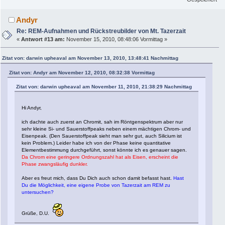
Andyr
Re: REM-Aufnahmen und Rückstreubilder von Mt. Tazerzait
«
Antwort #13 am:
November 15, 2010, 08:48:06 Vormittag »
Zitat von: darwin upheaval am November 13, 2010, 13:48:41 Nachmittag
Zitat von: Andyr am November 12, 2010, 08:32:38 Vormittag
Zitat von: darwin upheaval am November 11, 2010, 21:38:29 Nachmittag
Hi Andyr,
ich dachte auch zuerst an Chromit, sah im Röntgenspektrum aber nur
sehr kleine Si- und Sauerstoffpeaks neben einem mächtigen Chrom- und
Eisenpeak. (Den Sauerstoffpeak sieht man sehr gut, auch Silicium ist
kein Problem.) Leider habe ich von der Phase keine quantitative
Elementbestimmung durchgeführt, sonst könnte ich es genauer sagen.
Da Chrom eine geringere Ordnungszahl hat als Eisen, erscheint die
Phase zwangsläufig dunkler.
Aber es freut mich, dass Du Dich auch schon damit befasst hast.
Hast
Du die Möglichkeit, eine eigene Probe von Tazerzait am REM zu
untersuchen?
Grüße, D.U.