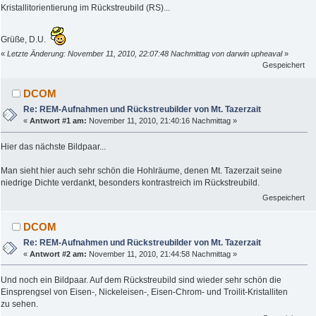
Kristallitorientierung im Rückstreubild (RS)...
Grüße, D.U.
«
Letzte Änderung: November 11, 2010, 22:07:48 Nachmittag von darwin upheaval
»
Gespeichert
DCOM
Re: REM-Aufnahmen und Rückstreubilder von Mt. Tazerzait
«
Antwort #1 am:
November 11, 2010, 21:40:16 Nachmittag »
Hier das nächste Bildpaar...
Man sieht hier auch sehr schön die Hohlräume, denen Mt. Tazerzait seine
niedrige Dichte verdankt, besonders kontrastreich im Rückstreubild.
Gespeichert
DCOM
Re: REM-Aufnahmen und Rückstreubilder von Mt. Tazerzait
«
Antwort #2 am:
November 11, 2010, 21:44:58 Nachmittag »
Und noch ein Bildpaar. Auf dem Rückstreubild sind wieder sehr schön die
Einsprengsel von Eisen-, Nickeleisen-, Eisen-Chrom- und Troilit-Kristalliten
zu sehen.