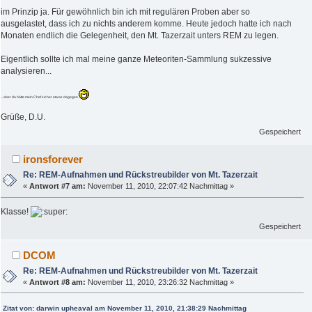
im Prinzip ja. Für gewöhnlich bin ich mit regulären Proben aber so
ausgelastet, dass ich zu nichts anderem komme. Heute jedoch hatte ich nach
Monaten endlich die Gelegenheit, den Mt. Tazerzait unters REM zu legen.
Eigentlich sollte ich mal meine ganze Meteoriten-Sammlung sukzessive
analysieren...
... aber da hätte mein Chef sicher etwas dagegen
Grüße, D.U.
Gespeichert
ironsforever
Re: REM-Aufnahmen und Rückstreubilder von Mt. Tazerzait
«
Antwort #7 am:
November 11, 2010, 22:07:42 Nachmittag »
Klasse!
Gespeichert
DCOM
Re: REM-Aufnahmen und Rückstreubilder von Mt. Tazerzait
«
Antwort #8 am:
November 11, 2010, 23:26:32 Nachmittag »
Zitat von: darwin upheaval am November 11, 2010, 21:38:29 Nachmittag