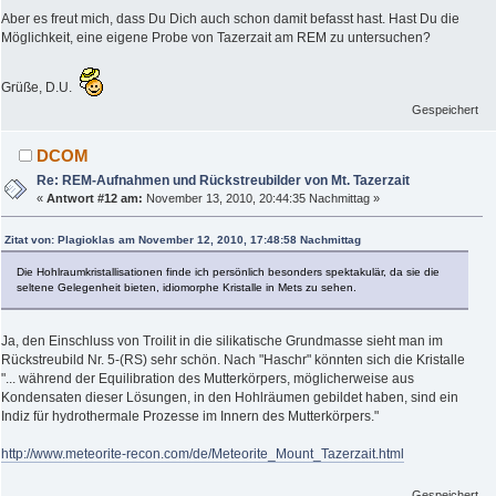
Aber es freut mich, dass Du Dich auch schon damit befasst hast. Hast Du die
Möglichkeit, eine eigene Probe von Tazerzait am REM zu untersuchen?
Grüße, D.U.
Gespeichert
DCOM
Re: REM-Aufnahmen und Rückstreubilder von Mt. Tazerzait
«
Antwort #12 am:
November 13, 2010, 20:44:35 Nachmittag »
Zitat von: Plagioklas am November 12, 2010, 17:48:58 Nachmittag
Die Hohlraumkristallisationen finde ich persönlich besonders spektakulär, da sie die
seltene Gelegenheit bieten, idiomorphe Kristalle in Mets zu sehen.
Ja, den Einschluss von Troilit in die silikatische Grundmasse sieht man im
Rückstreubild Nr. 5-(RS) sehr schön. Nach "Haschr" könnten sich die Kristalle
"... während der Equilibration des Mutterkörpers, möglicherweise aus
Kondensaten dieser Lösungen, in den Hohlräumen gebildet haben, sind ein
Indiz für hydrothermale Prozesse im Innern des Mutterkörpers."
http://www.meteorite-recon.com/de/Meteorite_Mount_Tazerzait.html
Gespeichert