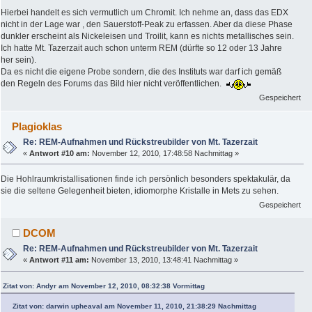
Hierbei handelt es sich vermutlich um Chromit. Ich nehme an, dass das EDX
nicht in der Lage war , den Sauerstoff-Peak zu erfassen. Aber da diese Phase
dunkler erscheint als Nickeleisen und Troilit, kann es nichts metallisches sein.
Ich hatte Mt. Tazerzait auch schon unterm REM (dürfte so 12 oder 13 Jahre
her sein).
Da es nicht die eigene Probe sondern, die des Instituts war darf ich gemäß
den Regeln des Forums das Bild hier nicht veröffentlichen.
Gespeichert
Plagioklas
Re: REM-Aufnahmen und Rückstreubilder von Mt. Tazerzait
«
Antwort #10 am:
November 12, 2010, 17:48:58 Nachmittag »
Die Hohlraumkristallisationen finde ich persönlich besonders spektakulär, da
sie die seltene Gelegenheit bieten, idiomorphe Kristalle in Mets zu sehen.
Gespeichert
DCOM
Re: REM-Aufnahmen und Rückstreubilder von Mt. Tazerzait
«
Antwort #11 am:
November 13, 2010, 13:48:41 Nachmittag »
Zitat von: Andyr am November 12, 2010, 08:32:38 Vormittag
Zitat von: darwin upheaval am November 11, 2010, 21:38:29 Nachmittag