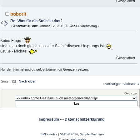
Gespeichert
boborit
Re: Was für ein Stein ist das?
«
Antwort #6 am:
Januar 12, 2011, 18:46:33 Nachmittag »
Keine Frage
sieht man doch gleich, dass der Stein irdischen Ursprungs ist
Grüße - Michael
Gespeichert
Nur der Himmel und du selbst können dir Grenzen setzen.
Seiten: [
1
]
Nach oben
« vorheriges
nächstes »
Gehe zu:
Impressum
---
Datenschutzerklärung
SMF-credits
|
SMF © 2026
,
Simple Machines
Theme:
smf destek