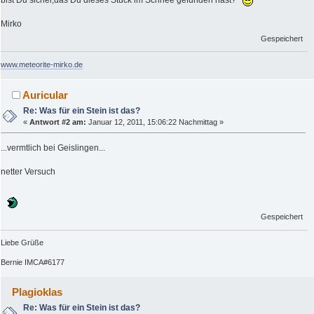
bist Du sicher,das Du dieses Stück im Schnee gefunden hast?
Mirko
Gespeichert
www.meteorite-mirko.de
Auricular
Re: Was für ein Stein ist das?
«
Antwort #2 am:
Januar 12, 2011, 15:06:22 Nachmittag »
...vermtlich bei Geislingen...
netter Versuch
Gespeichert
Liebe Grüße
Bernie IMCA#6177
Plagioklas
Re: Was für ein Stein ist das?