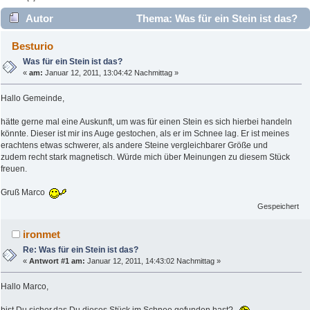
Autor
Thema: Was für ein Stein ist das?
(Gelesen 3629 mal)
Besturio
Was für ein Stein ist das?
«
am:
Januar 12, 2011, 13:04:42 Nachmittag »
Hallo Gemeinde,
hätte gerne mal eine Auskunft, um was für einen Stein es sich hierbei handeln
könnte. Dieser ist mir ins Auge gestochen, als er im Schnee lag. Er ist meines
erachtens etwas schwerer, als andere Steine vergleichbarer Größe und
zudem recht stark magnetisch. Würde mich über Meinungen zu diesem Stück
freuen.
Gruß Marco
Gespeichert
ironmet
Re: Was für ein Stein ist das?
«
Antwort #1 am:
Januar 12, 2011, 14:43:02 Nachmittag »
Hallo Marco,