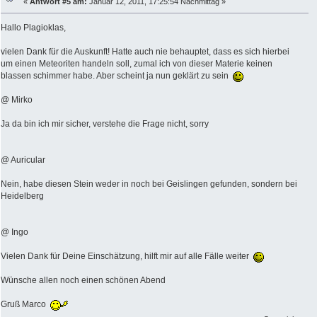
«
Antwort #5 am:
Januar 12, 2011, 17:25:54 Nachmittag »
Hallo Plagioklas,
vielen Dank für die Auskunft! Hatte auch nie behauptet, dass es sich hierbei
um einen Meteoriten handeln soll, zumal ich von dieser Materie keinen
blassen schimmer habe. Aber scheint ja nun geklärt zu sein
@ Mirko
Ja da bin ich mir sicher, verstehe die Frage nicht, sorry
@ Auricular
Nein, habe diesen Stein weder in noch bei Geislingen gefunden, sondern bei
Heidelberg
@ Ingo
Vielen Dank für Deine Einschätzung, hilft mir auf alle Fälle weiter
Wünsche allen noch einen schönen Abend
Gruß Marco