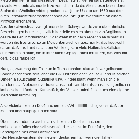
Meteoriten nennt man diesselben "Bevanisten"), denen daran gelegen ist,
soviele Meteorite als möglich zu vernichten, da die Alter dieser besonderen
Steine dem Weltalter widersprechen, das jener Ussher um 1650 aus dem
Alten Testament zur errechnet haben glaubte. (Die Welt wurde an einem
Mittwoch erschaffen).
Aus der calvinistisch-zwinglianerischen Schwyz wurde zwar über ähnliche
Bestrebungen berichtet, letztlich handelte es sich aber um von Anglikanern
gestreute Fehlinformationen. Oder wenn man nach Argentinien schaut, da
werden die Besitzrechte an Meteoriten auch eingeschränkt, das liegt wohl
daran, daß das Land nach dem Weltkrieg sehr viele Nationalsozialisten
aufgenommen hatte, die in ihrer alten Gepflogenheit fortfuhren, das was mir
gefällt, das raube ich.
Nungut, zwar mag der Fall nun in Translechnien, also auf evangelischem
Boden geschehen sein, aber die BRD ist eben doch viel säkularer in solchen
Dingen als Australien, Südafrika usw. - interessant, wenn man sich die
Länder nach Meteoritenverboten anschaut - am liberalsten ist es eigentlich in
katholischen Ländern. Kunststück, der Vatikan unterhält ja auch eine eigene
Meteoritensammlung.
Also Victoria - keinen Kopf machen - das Wiiiiiiiiiiiiiiiiiiichtigste ist, daß der
Meteorit überhaupt gefunden wird!
Über alles andere brauch man sich keinen Kopf zu machen,
wobei es natürlich eine selbstverständlichkeit ist, im Fundfalle, dem
Landeigentümer etwas abzugeben.
(Bei Neuschwanstein, dem letzten deutschen Fall, wars die Hälfte)