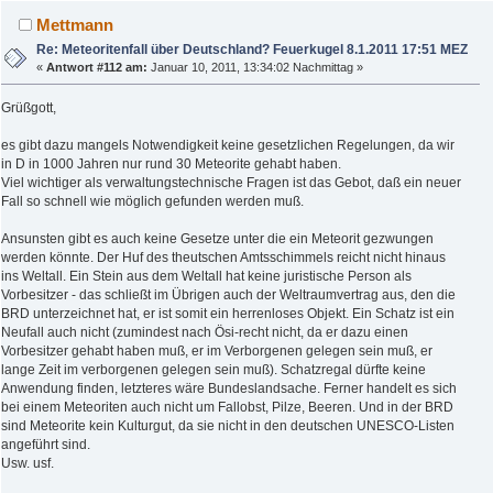
Mettmann
Re: Meteoritenfall über Deutschland? Feuerkugel 8.1.2011 17:51 MEZ
«
Antwort #112 am:
Januar 10, 2011, 13:34:02 Nachmittag »
Grüßgott,
es gibt dazu mangels Notwendigkeit keine gesetzlichen Regelungen, da wir
in D in 1000 Jahren nur rund 30 Meteorite gehabt haben.
Viel wichtiger als verwaltungstechnische Fragen ist das Gebot, daß ein neuer
Fall so schnell wie möglich gefunden werden muß.
Ansunsten gibt es auch keine Gesetze unter die ein Meteorit gezwungen
werden könnte. Der Huf des theutschen Amtsschimmels reicht nicht hinaus
ins Weltall. Ein Stein aus dem Weltall hat keine juristische Person als
Vorbesitzer - das schließt im Übrigen auch der Weltraumvertrag aus, den die
BRD unterzeichnet hat, er ist somit ein herrenloses Objekt. Ein Schatz ist ein
Neufall auch nicht (zumindest nach Ösi-recht nicht, da er dazu einen
Vorbesitzer gehabt haben muß, er im Verborgenen gelegen sein muß, er
lange Zeit im verborgenen gelegen sein muß). Schatzregal dürfte keine
Anwendung finden, letzteres wäre Bundeslandsache. Ferner handelt es sich
bei einem Meteoriten auch nicht um Fallobst, Pilze, Beeren. Und in der BRD
sind Meteorite kein Kulturgut, da sie nicht in den deutschen UNESCO-Listen
angeführt sind.
Usw. usf.