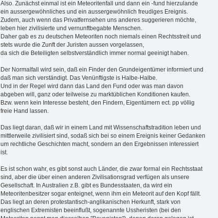
Also. Zunächst einmal ist ein Meteoritenfall und dann ein -fund hierzulande
ein aussergewöhnliches und ein aussergewöhnlich freudiges Ereignis.
Zudem, auch wenn das Privatfernsehen uns anderes suggerieren möchte,
leben hier zivilisierte und vernunftbegabte Menschen.
Daher gab es zu deutschen Meteoriten noch niemals einen Rechtsstreit und
stets wurde die Zunft der Juristen aussen vorgelassen,
da sich die Beteiligten selbstverständlich immer normal geeinigt haben.
Der Normalfall wird sein, daß ein Finder den Grundeigentümer informiert und
daß man sich verständigt. Das Venünftigste is Halbe-Halbe.
Und in der Regel wird dann das Land den Fund oder was man davon
abgeben will, ganz oder teilweise zu marktüblichen Konditionen kaufen.
Bzw. wenn kein Interesse besteht, den Findern, Eigentümern ect. pp völlig
freie Hand lassen.
Das liegt daran, daß wir in einem Land mit Wissenschaftstradition leben und
mittlerweile zivilisiert sind, sodaß sich bei so einem Ereignis keiner Gedanken
um rechtliche Geschichten macht, sondern an den Ergebnissen interessiert
ist.
Es ist schon wahr, es gibt sonst auch Länder, die zwar formal ein Rechtsstaat
sind, aber die über einen anderen Zivilisationsgrad verfügen als unsere
Gesellschaft. In Australien z.B. gibt es Bundesstaaten, da wird ein
Meteoritenbesitzer sogar enteignet, wenn ihm ein Meteorit auf den Kopf fällt.
Das liegt an deren protestantisch-anglikanischen Herkunft, stark von
englischen Extremisten beeinflußt, sogenannte Ussheristen (bei den