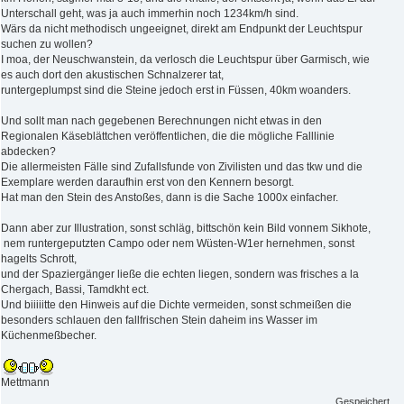
Unterschall geht, was ja auch immerhin noch 1234km/h sind.
Wärs da nicht methodisch ungeeignet, direkt am Endpunkt der Leuchtspur
suchen zu wollen?
I moa, der Neuschwanstein, da verlosch die Leuchtspur über Garmisch, wie
es auch dort den akustischen Schnalzerer tat,
runtergeplumpst sind die Steine jedoch erst in Füssen, 40km woanders.
Und sollt man nach gegebenen Berechnungen nicht etwas in den
Regionalen Käseblättchen veröffentlichen, die die mögliche Falllinie
abdecken?
Die allermeisten Fälle sind Zufallsfunde von Zivilisten und das tkw und die
Exemplare werden daraufhin erst von den Kennern besorgt.
Hat man den Stein des Anstoßes, dann is die Sache 1000x einfacher.
Dann aber zur Illustration, sonst schläg, bittschön kein Bild vonnem Sikhote,
nem runtergeputzten Campo oder nem Wüsten-W1er hernehmen, sonst
hagelts Schrott,
und der Spaziergänger ließe die echten liegen, sondern was frisches a la
Chergach, Bassi, Tamdkht ect.
Und biiiiitte den Hinweis auf die Dichte vermeiden, sonst schmeißen die
besonders schlauen den fallfrischen Stein daheim ins Wasser im
Küchenmeßbecher.
Mettmann
Gespeichert