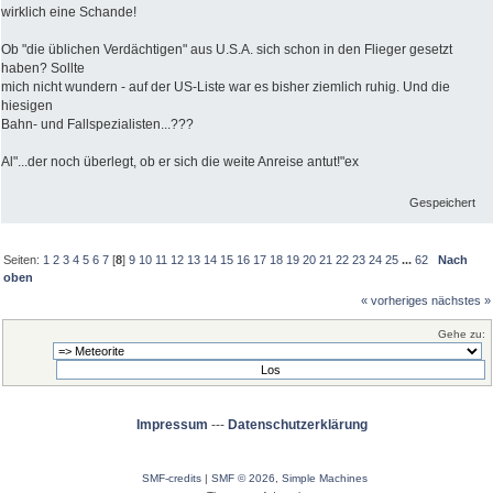
wirklich eine Schande!
Ob "die üblichen Verdächtigen" aus U.S.A. sich schon in den Flieger gesetzt
haben? Sollte
mich nicht wundern - auf der US-Liste war es bisher ziemlich ruhig. Und die
hiesigen
Bahn- und Fallspezialisten...???
Al"...der noch überlegt, ob er sich die weite Anreise antut!"ex
Gespeichert
Seiten:
1
2
3
4
5
6
7
[
8
]
9
10
11
12
13
14
15
16
17
18
19
20
21
22
23
24
25
...
62
Nach
oben
« vorheriges
nächstes »
Gehe zu:
Impressum
---
Datenschutzerklärung
SMF-credits
|
SMF © 2026
,
Simple Machines