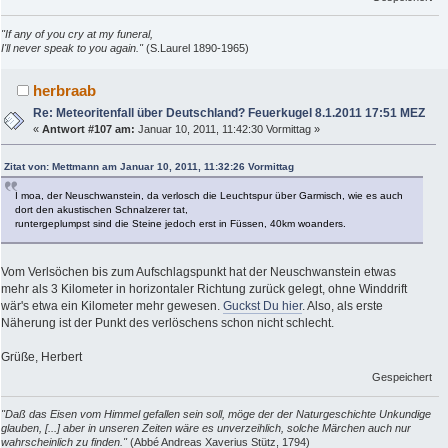
"If any of you cry at my funeral,
I'll never speak to you again."
(S.Laurel 1890-1965)
herbraab
Re: Meteoritenfall über Deutschland? Feuerkugel 8.1.2011 17:51 MEZ
«
Antwort #107 am:
Januar 10, 2011, 11:42:30 Vormittag »
Zitat von: Mettmann am Januar 10, 2011, 11:32:26 Vormittag
I moa, der Neuschwanstein, da verlosch die Leuchtspur über Garmisch, wie es auch
dort den akustischen Schnalzerer tat,
runtergeplumpst sind die Steine jedoch erst in Füssen, 40km woanders.
Vom Verlsöchen bis zum Aufschlagspunkt hat der Neuschwanstein etwas
mehr als 3 Kilometer in horizontaler Richtung zurück gelegt, ohne Winddrift
wär's etwa ein Kilometer mehr gewesen.
Guckst Du hier
. Also, als erste
Näherung ist der Punkt des verlöschens schon nicht schlecht.
Grüße, Herbert
Gespeichert
"Daß das Eisen vom Himmel gefallen sein soll, möge der der Naturgeschichte Unkundige
glauben, [...] aber in unseren Zeiten wäre es unverzeihlich, solche Märchen auch nur
wahrscheinlich zu finden."
(Abbé Andreas Xaverius Stütz, 1794)