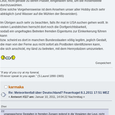
Leut, nicht gerade zu deren Pläsier, eingefallen sind, um die Rosenbeete
durchzuwühlen.
Eine solche Vorgehensweise ist dem Ansehen unser aller Hobby doch sehr
abträglich (und Wasser auf die Mühlen der Bevanisten).
Im Übrigen auch sehr zu beachten, falls Ihr mal in USA suchen gehen wollt. In
vielen Landstrichen herrscht dort noch die Dorfgerichtsbarkeit,
sodaß ein ungefragtes Betreten fremden Eigentums zur Einkerkerung führen
kann
bzw. scheint es dort in manchen Bundesstaaten völlig legitim, jeglich Gestalt,
die man von der Ferne aus nicht sofort als Postboten identifizieren kann,
die sich anschickt, my länd zu betreten, mit dem Henrystutzen umzunieten.
Gespeichert
"If any of you cry at my funeral,
I'll never speak to you again."
(S.Laurel 1890-1965)
karmaka
Re: Meteoritenfall über Deutschland? Feuerkugel 8.1.2011 17:51 MEZ
«
Antwort #117 am:
Januar 10, 2011, 14:04:22 Nachmittag »
Zitat
ungewaschene Gestalten in fremden Zungen redend in die Vorgärten der Leut, nicht