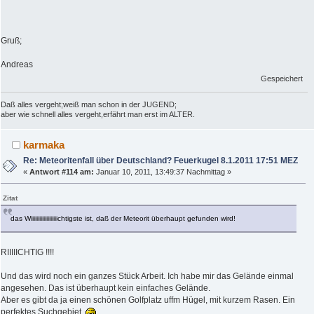
Gruß;
Andreas
Gespeichert
Daß alles vergeht;weiß man schon in der JUGEND;
aber wie schnell alles vergeht,erfährt man erst im ALTER.
karmaka
Re: Meteoritenfall über Deutschland? Feuerkugel 8.1.2011 17:51 MEZ
«
Antwort #114 am:
Januar 10, 2011, 13:49:37 Nachmittag »
Zitat
das Wiiiiiiiiiiiiiiiiiiichtigste ist, daß der Meteorit überhaupt gefunden wird!
RIIIIICHTIG !!!!
Und das wird noch ein ganzes Stück Arbeit. Ich habe mir das Gelände einmal
angesehen. Das ist überhaupt kein einfaches Gelände.
Aber es gibt da ja einen schönen Golfplatz uffm Hügel, mit kurzem Rasen. Ein
perfektes Suchgebiet