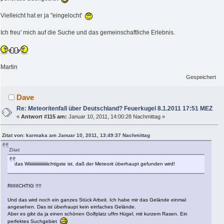
Vielleicht hat er ja "eingelocht'
Ich freu' mich auf die Suche und das gemeinschaftliche Erlebnis.
Martin
Gespeichert
Dave
Re: Meteoritenfall über Deutschland? Feuerkugel 8.1.2011 17:51 MEZ
«
Antwort #115 am:
Januar 10, 2011, 14:00:28 Nachmittag »
Zitat von: karmaka am Januar 10, 2011, 13:49:37 Nachmittag
Zitat
das Wiiiiiiiiiiiiiiiiiiichtigste ist, daß der Meteorit überhaupt gefunden wird!
RIIIIICHTIG !!!!
Und das wird noch ein ganzes Stück Arbeit. Ich habe mir das Gelände einmal
angesehen. Das ist überhaupt kein einfaches Gelände.
Aber es gibt da ja einen schönen Golfplatz uffm Hügel, mit kurzem Rasen. Ein
perfektes Suchgebiet