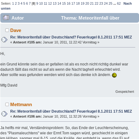
Seiten:
1
2
3
4
5
6
7
[
8
]
9
10
11
12
13
14
15
16
17
18
19
20
21
22
23
24
25
...
62
Nach
unten
Autor
Thema: Meteoritenfall über
Deutschland? Feuerkugel 8.1.2011 17:51 MEZ (Gelesen
Dave
357684 mal)
Re: Meteoritenfall über Deutschland? Feuerkugel 8.1.2011 17:51 MEZ
«
Antwort #105 am:
Januar 10, 2011, 11:22:42 Vormittag »
Hi,
ein Grund könnte sein das er gefallen ist als es noch nicht richtig dunkel war
dadurch fällt das nicht so auf als wenn die Nacht taghell erleuchtet wird.
Aber sollte was gefunden werden wird sich das denke ich ändern.
Mfg David
Gespeichert
Mettmann
Re: Meteoritenfall über Deutschland? Feuerkugel 8.1.2011 17:51 MEZ
«
Antwort #106 am:
Januar 10, 2011, 11:32:26 Vormittag »
Ja helfts mir mal, Verständnisproblem: So, das Ende der Leuchterscheinung,
des "Plasmaleuchtens" wie der Ermf.Tom sagen würd, geschiecht in einigen
km Höhen, sagmer mal 8-15, und die Knälle, der entsteht ja, wenn das Ei auf