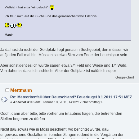
Vielleicht hat er ja "eingelocht'
Ich freu' mich auf die Suche und das gemeinschaftliche Erlebnis.
Martin
Ja da hast du recht der Goldplatz liegt genau in Suchgebiet, dort müssen wir
auf jeden Fall mal hin. Müssten so etwa 5km vom Ende der Leuchtspur sein.
Aber sonst geht es ich würde sagen etwa 3/4 Feld und Wiese und 1/4 Wald.
Von daher ist das nicht schlecht. Aber der Golfplatz ist natürlich super.
Gespeichert
Mettmann
Re: Meteoritenfall über Deutschland? Feuerkugel 8.1.2011 17:51 MEZ
«
Antwort #116 am:
Januar 10, 2011, 14:02:17 Nachmittag »
Oooh, dann aber bitte, bitte vorher um Erlaubnis fragen, die betreffenden
Stellen begehen zu dürfen.
Nicht daß sowas wie in Moss geschieht, wo berichtet wurde, daß
ungewaschene Gestalten in fremden Zungen redend in die Vorgärten der