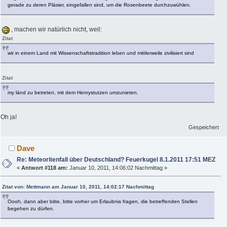
gerade zu deren Pläsier, eingefallen sind, um die Rosenbeete durchzuwühlen.
, machen wir natürlich nicht, weil:
Zitat
wir in einem Land mit Wissenschaftstradition leben und mittlerweile zivilisiert sind
Zitat
my länd zu betreten, mit dem Henrystutzen umzunieten.
Oh ja!
Gespeichert
Dave
Re: Meteoritenfall über Deutschland? Feuerkugel 8.1.2011 17:51 MEZ
«
Antwort #118 am:
Januar 10, 2011, 14:06:02 Nachmittag »
Zitat von: Mettmann am Januar 10, 2011, 14:02:17 Nachmittag
Oooh, dann aber bitte, bitte vorher um Erlaubnis fragen, die betreffenden Stellen
begehen zu dürfen.