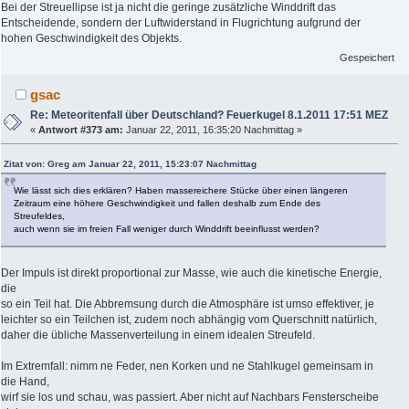
Bei der Streuellipse ist ja nicht die geringe zusätzliche Winddrift das
Entscheidende, sondern der Luftwiderstand in Flugrichtung aufgrund der
hohen Geschwindigkeit des Objekts.
Gespeichert
gsac
Re: Meteoritenfall über Deutschland? Feuerkugel 8.1.2011 17:51 MEZ
«
Antwort #373 am:
Januar 22, 2011, 16:35:20 Nachmittag »
Zitat von: Greg am Januar 22, 2011, 15:23:07 Nachmittag
Wie lässt sich dies erklären? Haben massereichere Stücke über einen längeren
Zeitraum eine höhere Geschwindigkeit und fallen deshalb zum Ende des
Streufeldes,
auch wenn sie im freien Fall weniger durch Winddrift beeinflusst werden?
Der Impuls ist direkt proportional zur Masse, wie auch die kinetische Energie,
die
so ein Teil hat. Die Abbremsung durch die Atmosphäre ist umso effektiver, je
leichter so ein Teilchen ist, zudem noch abhängig vom Querschnitt natürlich,
daher die übliche Massenverteilung in einem idealen Streufeld.
Im Extremfall: nimm ne Feder, nen Korken und ne Stahlkugel gemeinsam in
die Hand,
wirf sie los und schau, was passiert. Aber nicht auf Nachbars Fensterscheibe