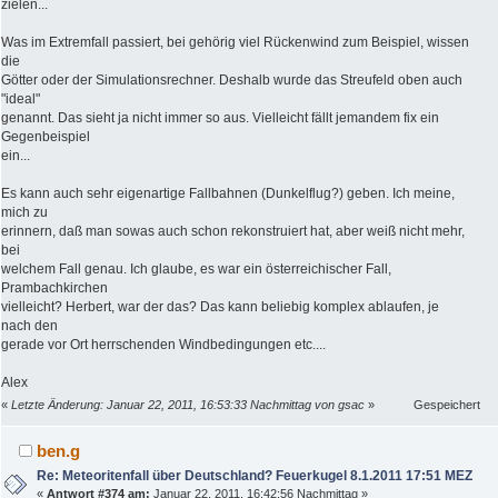
zielen...
Was im Extremfall passiert, bei gehörig viel Rückenwind zum Beispiel, wissen
die
Götter oder der Simulationsrechner. Deshalb wurde das Streufeld oben auch
"ideal"
genannt. Das sieht ja nicht immer so aus. Vielleicht fällt jemandem fix ein
Gegenbeispiel
ein...
Es kann auch sehr eigenartige Fallbahnen (Dunkelflug?) geben. Ich meine,
mich zu
erinnern, daß man sowas auch schon rekonstruiert hat, aber weiß nicht mehr,
bei
welchem Fall genau. Ich glaube, es war ein österreichischer Fall,
Prambachkirchen
vielleicht? Herbert, war der das? Das kann beliebig komplex ablaufen, je
nach den
gerade vor Ort herrschenden Windbedingungen etc....
Alex
«
Letzte Änderung: Januar 22, 2011, 16:53:33 Nachmittag von gsac
»
Gespeichert
ben.g
Re: Meteoritenfall über Deutschland? Feuerkugel 8.1.2011 17:51 MEZ
«
Antwort #374 am:
Januar 22, 2011, 16:42:56 Nachmittag »