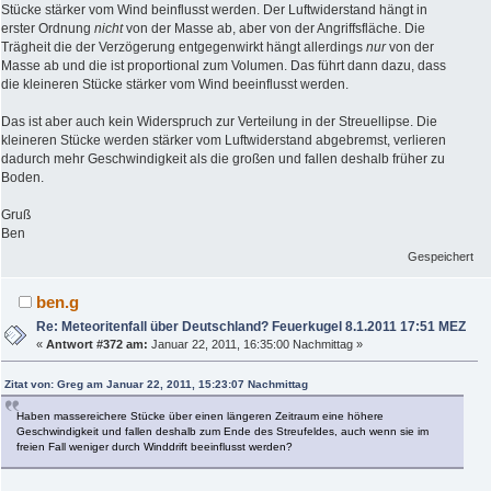
Stücke stärker vom Wind beinflusst werden. Der Luftwiderstand hängt in
erster Ordnung
nicht
von der Masse ab, aber von der Angriffsfläche. Die
Trägheit die der Verzögerung entgegenwirkt hängt allerdings
nur
von der
Masse ab und die ist proportional zum Volumen. Das führt dann dazu, dass
die kleineren Stücke stärker vom Wind beeinflusst werden.
Das ist aber auch kein Widerspruch zur Verteilung in der Streuellipse. Die
kleineren Stücke werden stärker vom Luftwiderstand abgebremst, verlieren
dadurch mehr Geschwindigkeit als die großen und fallen deshalb früher zu
Boden.
Gruß
Ben
Gespeichert
ben.g
Re: Meteoritenfall über Deutschland? Feuerkugel 8.1.2011 17:51 MEZ
«
Antwort #372 am:
Januar 22, 2011, 16:35:00 Nachmittag »
Zitat von: Greg am Januar 22, 2011, 15:23:07 Nachmittag
Haben massereichere Stücke über einen längeren Zeitraum eine höhere
Geschwindigkeit und fallen deshalb zum Ende des Streufeldes, auch wenn sie im
freien Fall weniger durch Winddrift beeinflusst werden?