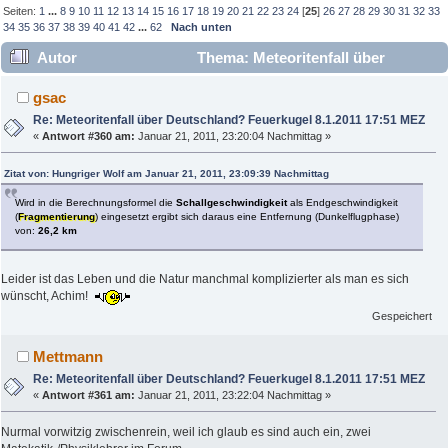
Seiten:
1
...
8
9
10
11
12
13
14
15
16
17
18
19
20
21
22
23
24
[
25
]
26
27
28
29
30
31
32
33
34
35
36
37
38
39
40
41
42
...
62
Nach unten
Autor
Thema: Meteoritenfall über
Deutschland? Feuerkugel 8.1.2011 17:51 MEZ (Gelesen
gsac
357933 mal)
Re: Meteoritenfall über Deutschland? Feuerkugel 8.1.2011 17:51 MEZ
«
Antwort #360 am:
Januar 21, 2011, 23:20:04 Nachmittag »
Zitat von: Hungriger Wolf am Januar 21, 2011, 23:09:39 Nachmittag
Wird in die Berechnungsformel die
Schallgeschwindigkeit
als Endgeschwindigkeit
(
Fragmentierung
) eingesetzt ergibt sich daraus eine Entfernung (Dunkelflugphase)
von:
26,2 km
Leider ist das Leben und die Natur manchmal komplizierter als man es sich
wünscht, Achim!
Gespeichert
Mettmann
Re: Meteoritenfall über Deutschland? Feuerkugel 8.1.2011 17:51 MEZ
«
Antwort #361 am:
Januar 21, 2011, 23:22:04 Nachmittag »
Nurmal vorwitzig zwischenrein, weil ich glaub es sind auch ein, zwei