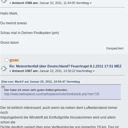
«
Antwort #366 am:
Januar 22, 2011, 11:44:05 Vormittag »
Hallo Mark,
Du meinst sowas
Schau mal in Deinen Postkasten (pm)
Gruss Iason
Gespeichert
gsac
Re: Meteoritenfall über Deutschland? Feuerkugel 8.1.2011 17:51 MEZ
«
Antwort #367 am:
Januar 22, 2011, 14:30:22 Nachmittag »
Zitat von: MarkV am Januar 22, 2011, 10:54:47 Vormittag
hier habe ich einen sehr guten Artikel gefunden.
http://www.matheplanet.com/matheplanet/nuke/html/article.php?sid=735
Der ist wirklich interessant, auch wenn da neben dem Luftwiderstand immer
noch
impulsgebend die Winddrift als Einflußgröße hinzukommen wird und allein
schon die
Dichte deutlich variiert über eine Vertikalstrecke von immerhin 28 km. Das ist