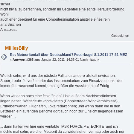
sicher
nicht trivial zu berechnen, sondern im Gegenteil eine echte Herausforderung.
Wohl
auch eher geeignet für eine Computersimulation anstelle eines rein
analytischen
Ansatzes..
Gespeichert
MilliesBilly
Re: Meteoritenfall über Deutschland? Feuerkugel 8.1.2011 17:51 MEZ
«
Antwort #368 am:
Januar 22, 2011, 14:38:01 Nachmittag »
Wie ich sehe, wird uns der nächste Fall alles andere als kalt erwischen.
Super, Leute. Je verfeinerter das Instrumentarium zum Einsatzzeitpunkt, der
immer überraschend kommt, umso größer die Aussichten auf Erfolg.
Wenn wir dann noch eine feste "to do" Liste auf dem Nachtschränkchen
liegen hätten: Wetterleute kontaktieren (Dopplerradar, Windverhältnisse),
Erdbebenwarten, Flughäfen, Lokalredaktionen; und wenn dann die in den
Letzteren einlaufenden Berichte dort auch noch zur Einsicht liegengelassen
würden ...
... dann hätten wir hier eine veritable TASK FORCE METEORITE
und ich
möchte mal sehn, welcher Meteorit da zu widerstehen vermag oder auch nur