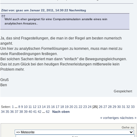
Zitat von: gsac am Januar 22, 2011, 14:30:22 Nachmittag
Wohl auch eher geeignet für eine Computersimulation anstelle eines rein
analytischen Ansatzes..
Ja, das sind Fragestellungen, die man in der Regel am besten numerisch
angeht.
Um hier zu analytischen Formellösungen zu kommen, muss man meist zu
viele Randbedingungen festlegen.
Bei solchen Sachen iteriert man dann "einfach" die Bewegungsgleichungen.
Das ist zum Glück bei den heutigen Rechnerleistungen mittlerweile kein
Problem mehr.
Gruß
Ben
Gespeichert
Seiten:
1
...
8
9
10
11
12
13
14
15
16
17
18
19
20
21
22
23
24
[
25
]
26
27
28
29
30
31
32
33
34
35
36
37
38
39
40
41
42
...
62
Nach oben
« vorheriges
nächstes »
Gehe zu: