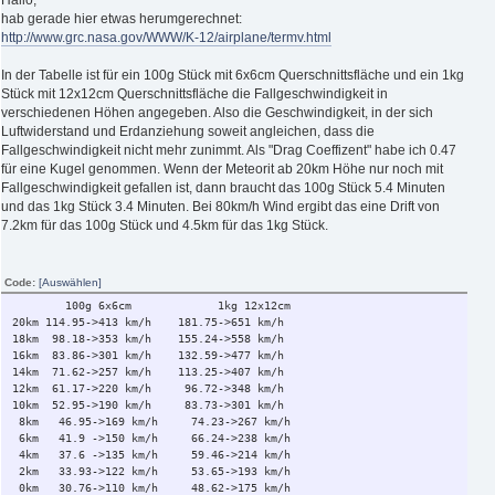
hab gerade hier etwas herumgerechnet:
http://www.grc.nasa.gov/WWW/K-12/airplane/termv.html
In der Tabelle ist für ein 100g Stück mit 6x6cm Querschnittsfläche und ein 1kg
Stück mit 12x12cm Querschnittsfläche die Fallgeschwindigkeit in
verschiedenen Höhen angegeben. Also die Geschwindigkeit, in der sich
Luftwiderstand und Erdanziehung soweit angleichen, dass die
Fallgeschwindigkeit nicht mehr zunimmt. Als "Drag Coeffizent" habe ich 0.47
für eine Kugel genommen. Wenn der Meteorit ab 20km Höhe nur noch mit
Fallgeschwindigkeit gefallen ist, dann braucht das 100g Stück 5.4 Minuten
und das 1kg Stück 3.4 Minuten. Bei 80km/h Wind ergibt das eine Drift von
7.2km für das 100g Stück und 4.5km für das 1kg Stück.
Code:
[Auswählen]
100g 6x6cm 1kg 12x12cm
20km 114.95->413 km/h 181.75->651 km/h
18km 98.18->353 km/h 155.24->558 km/h
16km 83.86->301 km/h 132.59->477 km/h
14km 71.62->257 km/h 113.25->407 km/h
12km 61.17->220 km/h 96.72->348 km/h
10km 52.95->190 km/h 83.73->301 km/h
8km 46.95->169 km/h 74.23->267 km/h
6km 41.9 ->150 km/h 66.24->238 km/h
4km 37.6 ->135 km/h 59.46->214 km/h
2km 33.93->122 km/h 53.65->193 km/h
0km 30.76->110 km/h 48.62->175 km/h