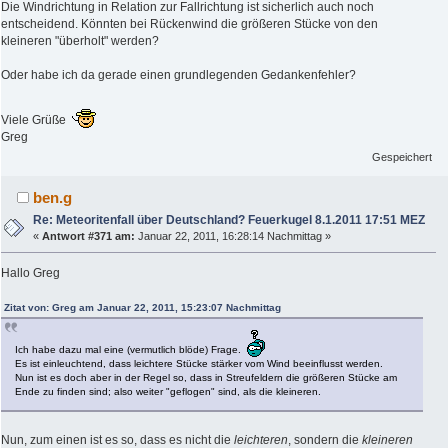
Die Windrichtung in Relation zur Fallrichtung ist sicherlich auch noch
entscheidend. Könnten bei Rückenwind die größeren Stücke von den
kleineren "überholt" werden?
Oder habe ich da gerade einen grundlegenden Gedankenfehler?
Viele Grüße
Greg
Gespeichert
ben.g
Re: Meteoritenfall über Deutschland? Feuerkugel 8.1.2011 17:51 MEZ
«
Antwort #371 am:
Januar 22, 2011, 16:28:14 Nachmittag »
Hallo Greg
Zitat von: Greg am Januar 22, 2011, 15:23:07 Nachmittag
Ich habe dazu mal eine (vermutlich blöde) Frage.
Es ist einleuchtend, dass leichtere Stücke stärker vom Wind beeinflusst werden.
Nun ist es doch aber in der Regel so, dass in Streufeldern die größeren Stücke am
Ende zu finden sind; also weiter "geflogen" sind, als die kleineren.
Nun, zum einen ist es so, dass es nicht die
leichteren
, sondern die
kleineren