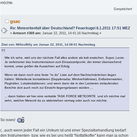
möchte.
Gespeichert
gsac
Re: Meteoritenfall über Deutschland? Feuerkugel 8.1.2011 17:51 MEZ
«
Antwort #369 am:
Januar 22, 2011, 14:41:16 Nachmittag »
Zitat von: MilliesBilly am Januar 22, 2011, 14:38:01 Nachmittag
Wie ich sehe, wird uns der nächste Fall alles andere als kalt erwischen. Super, Leute.
Je verfeinerter das Instrumentarium zum Einsatzzeitpunkt, der immer überraschend
kommt, umso größer die Aussichten auf Erfolg.
Wenn wir dann noch eine feste "to do" Liste auf dem Nachtschränkchen liegen
hätten: Wetterleute kontaktieren (Dopplerradar, Windverhältnisse), Erdbebenwarten,
Flughäfen, Lokalredaktionen; und wenn dann die in den Letzteren einlaufenden
Berichte dort auch noch zur Einsicht liegengelassen würden ...
... dann hätten wir hier eine veritable TASK FORCE METEORITE
und ich möchte mal
sehn, welcher Meteorit da zu widerstehen vermag oder auch nur möchte.
So isses!
(...auch wenn jeder Fall ein Unikum ist und einer Spezialbehandlung bedarf:
den Instrumenten- bzw. wie es bei uns heißt "Notfallkoffer" kann man ja schon