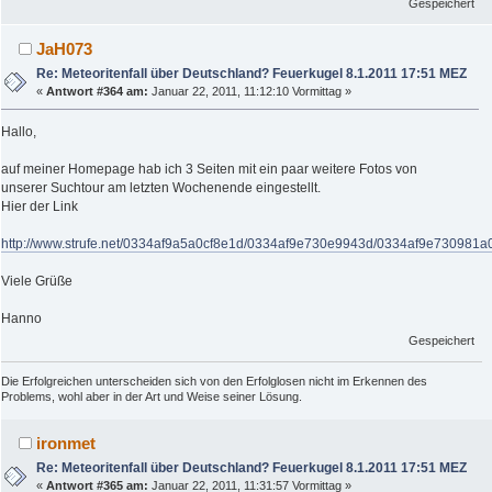
Gespeichert
JaH073
Re: Meteoritenfall über Deutschland? Feuerkugel 8.1.2011 17:51 MEZ
«
Antwort #364 am:
Januar 22, 2011, 11:12:10 Vormittag »
Hallo,
auf meiner Homepage hab ich 3 Seiten mit ein paar weitere Fotos von
unserer Suchtour am letzten Wochenende eingestellt.
Hier der Link
http://www.strufe.net/0334af9a5a0cf8e1d/0334af9e730e9943d/0334af9e730981a
Viele Grüße
Hanno
Gespeichert
Die Erfolgreichen unterscheiden sich von den Erfolglosen nicht im Erkennen des
Problems, wohl aber in der Art und Weise seiner Lösung.
ironmet
Re: Meteoritenfall über Deutschland? Feuerkugel 8.1.2011 17:51 MEZ
«
Antwort #365 am:
Januar 22, 2011, 11:31:57 Vormittag »