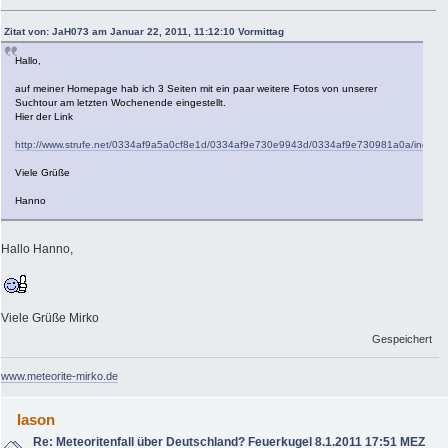
Zitat von: JaH073 am Januar 22, 2011, 11:12:10 Vormittag
Hallo,
auf meiner Homepage hab ich 3 Seiten mit ein paar weitere Fotos von unserer
Suchtour am letzten Wochenende eingestellt.
Hier der Link
http://www.strufe.net/0334af9a5a0cf8e1d/0334af9e730e9943d/0334af9e730981a0a/index.
Viele Grüße
Hanno
Hallo Hanno,
Viele Grüße Mirko
Gespeichert
www.meteorite-mirko.de
Iason
Re: Meteoritenfall über Deutschland? Feuerkugel 8.1.2011 17:51 MEZ