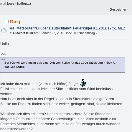
mal bereit halten...)
Gespeichert
Greg
Re: Meteoritenfall über Deutschland? Feuerkugel 8.1.2011 17:51 MEZ
«
Antwort #370 am:
Januar 22, 2011, 15:23:07 Nachmittag »
Hallo,
Zitat
Bei 80km/h Wind ergibt das eine Drift von 7.2km für das 100g Stück und 4.5km für
das 1kg Stück.
Ich habe dazu mal eine (vermutlich blöde) Frage.
Es ist einleuchtend, dass leichtere Stücke stärker vom Wind beeinflusst
werden.
Nun ist es doch aber in der Regel so, dass in Streufeldern die größeren
Stücke am Ende zu finden sind; also weiter "geflogen" sind, als die kleineren.
Wie lässt sich dies erklären? Haben massereichere Stücke über einen
längeren Zeitraum eine höhere Geschwindigkeit und fallen deshalb zum
Ende des Streufeldes, auch wenn sie im freien Fall weniger durch Winddrift
beeinflusst werden?