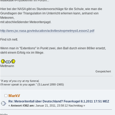
Matekatik-/Physiklehrer im Forum...
Hier bei der NASA gibt es Stundenvorschläge für die Schule, wie man die
Grundlagen der Triangulation im Unterricht erlernen kann, anhand von
Meteoren,
mit abschließdender Meteoritenjagd.
http://ares.jsc.nasa.gov/education/activities/expmetmys/Lesson2.pdf
Find ich nett.
Wenn man in "Extentions" in Punkt zwei, den Ball durch einen 869er ersetzt,
steht einem Erfolg nix im Wege.
Mettmann
Gespeichert
"If any of you cry at my funeral,
I'll never speak to you again."
(S.Laurel 1890-1965)
MarkV
Re: Meteoritenfall über Deutschland? Feuerkugel 8.1.2011 17:51 MEZ
«
Antwort #362 am:
Januar 21, 2011, 23:58:12 Nachmittag »
Hallo,