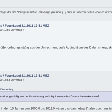
möge der der Naturgeschichte Unkundige glauben, [...] aber in unseren Zeiten wäre es unver
nd? Feuerkugel 8.1.2011 17:51 MEZ
09:10:59 Vormittag »
größenordnungsmäßig aus der Umrechnung aufs Äquinoktium des Datums herau
nd? Feuerkugel 8.1.2011 17:51 MEZ
09:18:53 Vormittag »
9 Vormittag
enordnungsmäßig aus der Umrechnung aufs Äquinoktium des Datums herauskommen?
hr, in den 10 Jahren von 2000.0 bis 2011.0 wären das dann etwa 8', also durchaus i