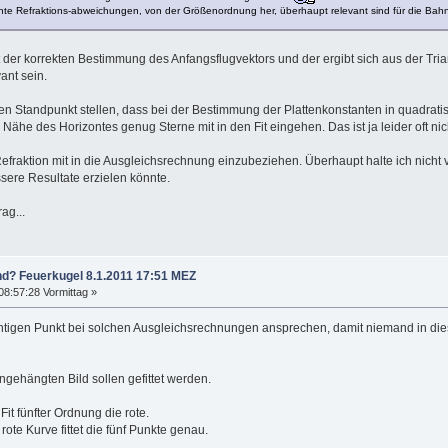
nnte Refraktions-abweichungen, von der Größenordnung her, überhaupt relevant sind für die Bah
t der korrekten Bestimmung des Anfangsflugvektors und der ergibt sich aus der Tri
ant sein.
 den Standpunkt stellen, dass bei der Bestimmung der Plattenkonstanten in quadrat
r Nähe des Horizontes genug Sterne mit in den Fit eingehen. Das ist ja leider oft nich
Refraktion mit in die Ausgleichsrechnung einzubeziehen. Überhaupt halte ich nicht
ere Resultate erzielen könnte.
ag...
nd? Feuerkugel 8.1.2011 17:51 MEZ
08:57:28 Vormittag »
chtigen Punkt bei solchen Ausgleichsrechnungen ansprechen, damit niemand in dies
gehängten Bild sollen gefittet werden.
 Fit fünfter Ordnung die rote.
rote Kurve fittet die fünf Punkte genau.