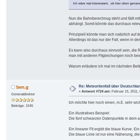
Ich wäre mal interessiert, ob hier oben gena
Nun die Bahnberechnug steht und fällt mi
abhängt. Somit könnte das durchaus relev
Prinzipiell könnte man sich natürlich auf
Allerdings ist das nur der Fall, wenn in de
Es kann also durchaus sinnvoll sein, die 
man mit anderen Fitgleichungen noch bess
Warum erläutere ich mal im nächsten Beitr
Re: Meteoritenfall über Deutschla
ben.g
«
Antwort #724 am:
Februar 15, 2011, 
Generaldirektor
Ich möchte hier noch einen, m.E. sehr wi
Beiträge: 1545
Ein illustratives Beispiel:
Die fünf schwarzen Datenpunkte in dem an
Ein linearer Fit ergibt die blaue Kurve. Ein
Die blaue Linie ist nur eine Näherung, die 