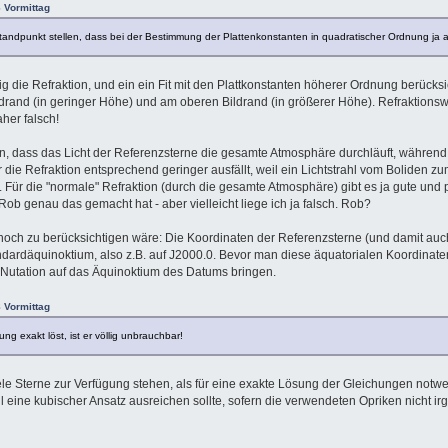
6 Vormittag
 Standpunkt stellen, dass bei der Bestimmung der Plattenkonstanten in quadratischer Ordnung ja a
tig die Refraktion, und ein ein Fit mit den Plattkonstanten höherer Ordnung berücksi
drand (in geringer Höhe) und am oberen Bildrand (in größerer Höhe). Refraktion
her falsch!
n, dass das Licht der Referenzsterne die gesamte Atmosphäre durchläuft, während 
ie Refraktion entsprechend geringer ausfällt, weil ein Lichtstrahl vom Boliden z
 Für die "normale" Refraktion (durch die gesamte Atmosphäre) gibt es ja gute und 
Rob genau das gemacht hat - aber vielleicht liege ich ja falsch. Rob?
ch zu berücksichtigen wäre: Die Koordinaten der Referenzsterne (und damit auc
ndardäquinoktium, also z.B. auf J2000.0. Bevor man diese äquatorialen Koordinat
 Nutation auf das Äquinoktium des Datums bringen.
8 Vormittag
g exakt löst, ist er völlig unbrauchbar!
ele Sterne zur Verfügung stehen, als für eine exakte Lösung der Gleichungen notwe
ll eine kubischer Ansatz ausreichen sollte, sofern die verwendeten Opriken nicht