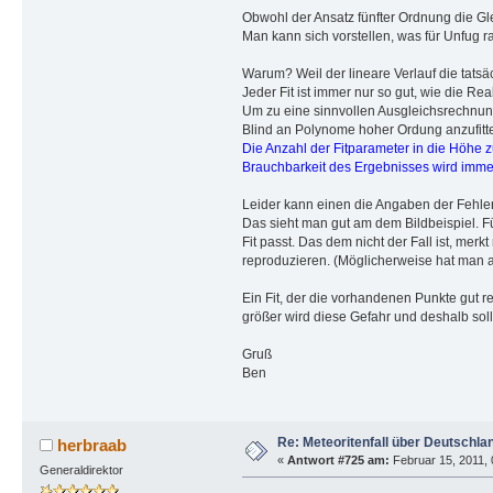
Obwohl der Ansatz fünfter Ordnung die Glei
Man kann sich vorstellen, was für Unfug 
Warum? Weil der lineare Verlauf die tats
Jeder Fit ist immer nur so gut, wie die R
Um zu eine sinnvollen Ausgleichsrechnung
Blind an Polynome hoher Ordung anzufitte
Die Anzahl der Fitparameter in die Höhe 
Brauchbarkeit des Ergebnisses wird immer
Leider kann einen die Angaben der Fehlera
Das sieht man gut am dem Bildbeispiel. F
Fit passt. Das dem nicht der Fall ist, me
reproduzieren. (Möglicherweise hat man a
Ein Fit, der die vorhandenen Punkte gut r
größer wird diese Gefahr und deshalb sol
Gruß
Ben
Re: Meteoritenfall über Deutschla
herbraab
«
Antwort #725 am:
Februar 15, 2011, 
Generaldirektor