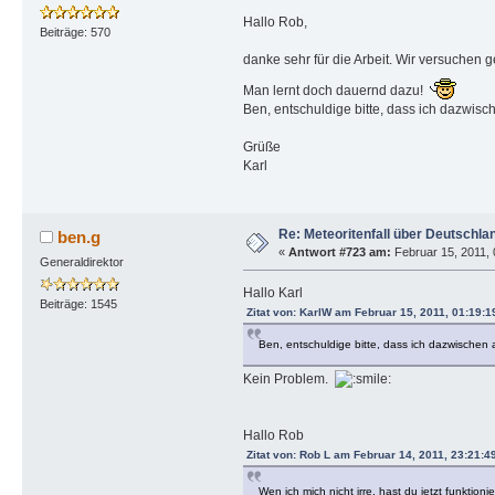
Hallo Rob,
Beiträge: 570
danke sehr für die Arbeit. Wir versuchen 
Man lernt doch dauernd dazu!
Ben, entschuldige bitte, dass ich dazwisc
Grüße
Karl
Re: Meteoritenfall über Deutschla
ben.g
«
Antwort #723 am:
Februar 15, 2011, 
Generaldirektor
Hallo Karl
Beiträge: 1545
Zitat von: KarlW am Februar 15, 2011, 01:19:1
Ben, entschuldige bitte, dass ich dazwischen 
Kein Problem.
Hallo Rob
Zitat von: Rob L am Februar 14, 2011, 23:21:4
Wen ich mich nicht irre, hast du jetzt funk