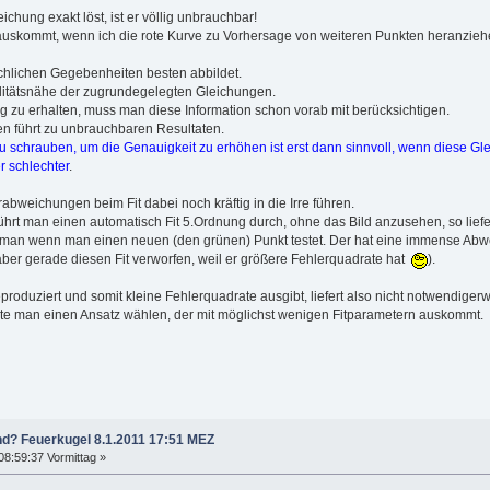
chung exakt löst, ist er völlig unbrauchbar!
rauskommt, wenn ich die rote Kurve zu Vorhersage von weiteren Punkten heranzieh
ächlichen Gegebenheiten besten abbildet.
ealitätsnähe der zugrundegelegten Gleichungen.
 zu erhalten, muss man diese Information schon vorab mit berücksichtigen.
n führt zu unbrauchbaren Resultaten.
zu schrauben, um die Genauigkeit zu erhöhen ist erst dann sinnvoll, wenn diese Gl
 schlechter
.
bweichungen beim Fit dabei noch kräftig in die Irre führen.
ührt man einen automatisch Fit 5.Ordnung durch, ohne das Bild anzusehen, so lief
rkt man wenn man einen neuen (den grünen) Punkt testet. Der hat eine immense Abwe
ber gerade diesen Fit verworfen, weil er größere Fehlerquadrate hat
).
eproduziert und somit kleine Fehlerquadrate ausgibt, liefert also nicht notwendige
lte man einen Ansatz wählen, der mit möglichst wenigen Fitparametern auskommt.
nd? Feuerkugel 8.1.2011 17:51 MEZ
08:59:37 Vormittag »