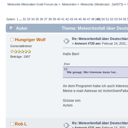
Meteorite-Mineralien-Gold-Forum.de
»
Meteoriten
»
Meteorite
(Moderator:
JaH073
) »
Seiten:
1
...
32
33
34
35
36
37
38
39
40
41
42
43
44
45
46
47
48
[
49
]
50
51
52
53
54
55
Autor
Thema: Meteoritenfall über Deut
Re: Meteoritenfall über Deutschla
Hungriger Wolf
«
Antwort #720 am:
Februar 14, 2011, 
Generaldirektor
Hallo Ben!
Beiträge: 1967
Zitat
Wie gesagt. Wer Interesse daran hat...
An dem Programm habe ich auch Interess
Meine e-mail-Adresse ist: AchimSvenFafo
Grüsse von
Achim
Re: Meteoritenfall über Deutschla
Rob L
«
Antwort #721 am:
Februar 14, 2011, 