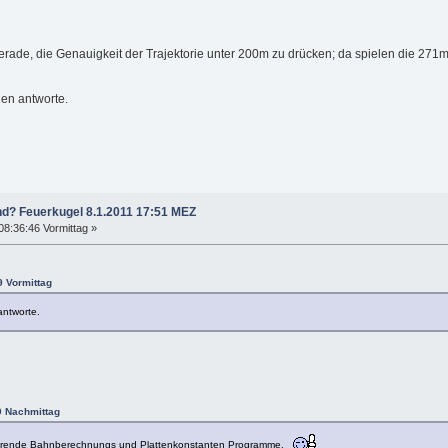
gerade, die Genauigkeit der Trajektorie unter 200m zu drücken; da spielen die 27
hen antworte.
nd? Feuerkugel 8.1.2011 17:51 MEZ
08:36:46 Vormittag »
9 Vormittag
antworte.
9 Nachmittag
tionierende Bahnberechnungs und Plattenkonstanten Programme.