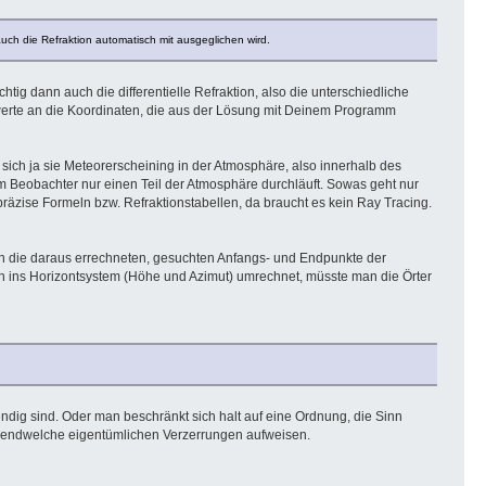
uch die Refraktion automatisch mit ausgeglichen wird.
chtig dann auch die differentielle Refraktion, also die unterschiedliche
swerte an die Koordinaten, die aus der Lösung mit Deinem Programm
sich ja sie Meteorerscheining in der Atmosphäre, also innerhalb des
um Beobachter nur einen Teil der Atmosphäre durchläuft. Sowas geht nur
präzise Formeln bzw. Refraktionstabellen, da braucht es kein Ray Tracing.
h die daraus errechneten, gesuchten Anfangs- und Endpunkte der
en ins Horizontsystem (Höhe und Azimut) umrechnet, müsste man die Örter
ndig sind. Oder man beschränkt sich halt auf eine Ordnung, die Sinn
 irgendwelche eigentümlichen Verzerrungen aufweisen.