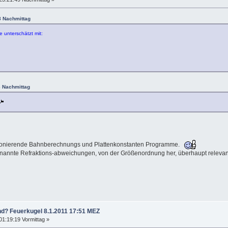
8 Nachmittag
 unterschätzt mit:
3 Nachmittag
funktionierende Bahnberechnungs und Plattenkonstanten Programme.
genannte Refraktions-abweichungen, von der Größenordnung her, überhaupt relevan
nd? Feuerkugel 8.1.2011 17:51 MEZ
01:19:19 Vormittag »