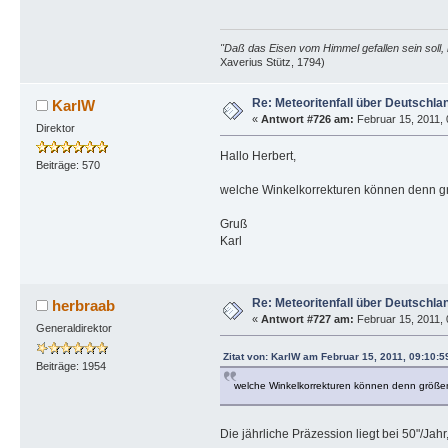
"Daß das Eisen vom Himmel gefallen sein soll, 
Xaverius Stütz, 1794)
Re: Meteoritenfall über Deutschla
KarlW
«
Antwort #726 am:
Februar 15, 2011, 
Direktor
Hallo Herbert,
Beiträge: 570
welche Winkelkorrekturen können denn 
Gruß
Karl
Re: Meteoritenfall über Deutschla
herbraab
«
Antwort #727 am:
Februar 15, 2011, 
Generaldirektor
Zitat von: KarlW am Februar 15, 2011, 09:10:5
Beiträge: 1954
welche Winkelkorrekturen können denn größ
Die jährliche Präzession liegt bei 50"/Ja