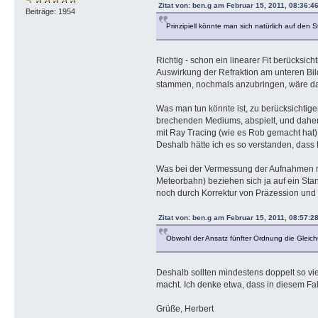
Zitat von: ben.g am Februar 15, 2011, 08:36:4
Beiträge: 1954
Prinzipiell könnte man sich natürlich auf den
Richtig - schon ein linearer Fit berücksich
Auswirkung der Refraktion am unteren Bil
stammen, nochmals anzubringen, wäre da
Was man tun könnte ist, zu berücksichtige
brechenden Mediums, abspielt, und daher d
mit Ray Tracing (wie es Rob gemacht hat).
Deshalb hätte ich es so verstanden, dass 
Was bei der Vermessung der Aufnahmen no
Meteorbahn) beziehen sich ja auf ein Sta
noch durch Korrektur von Präzession und
Zitat von: ben.g am Februar 15, 2011, 08:57:2
Obwohl der Ansatz fünfter Ordnung die Gleichun
Deshalb sollten mindestens doppelt so vi
macht. Ich denke etwa, dass in diesem Fa
Grüße, Herbert