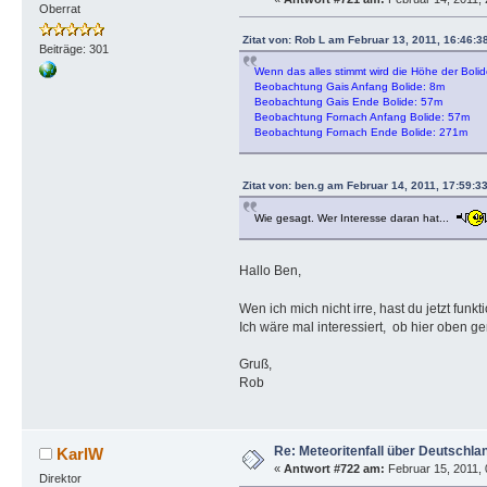
Oberrat
Zitat von: Rob L am Februar 13, 2011, 16:46:3
Beiträge: 301
Wenn das alles stimmt wird die Höhe der Bolide
Beobachtung Gais Anfang Bolide: 8m
Beobachtung Gais Ende Bolide: 57m
Beobachtung Fornach Anfang Bolide: 57m
Beobachtung Fornach Ende Bolide: 271m
Zitat von: ben.g am Februar 14, 2011, 17:59:3
Wie gesagt. Wer Interesse daran hat...
Hallo Ben,
Wen ich mich nicht irre, hast du jetzt 
Ich wäre mal interessiert, ob hier oben 
Gruß,
Rob
Re: Meteoritenfall über Deutschla
KarlW
«
Antwort #722 am:
Februar 15, 2011, 
Direktor