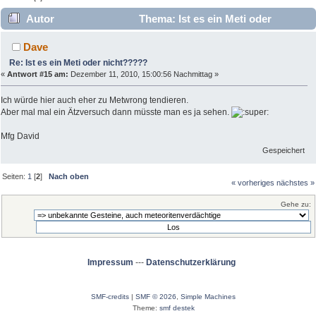
Autor
Thema: Ist es ein Meti oder
nicht????? (Gelesen 5989 mal)
Dave
Re: Ist es ein Meti oder nicht?????
«
Antwort #15 am:
Dezember 11, 2010, 15:00:56 Nachmittag »
Ich würde hier auch eher zu Metwrong tendieren.
Aber mal mal ein Ätzversuch dann müsste man es ja sehen.
Mfg David
Gespeichert
Seiten:
1
[
2
]
Nach oben
« vorheriges
nächstes »
Gehe zu:
Impressum
---
Datenschutzerklärung
SMF-credits
|
SMF © 2026
,
Simple Machines
Theme:
smf destek