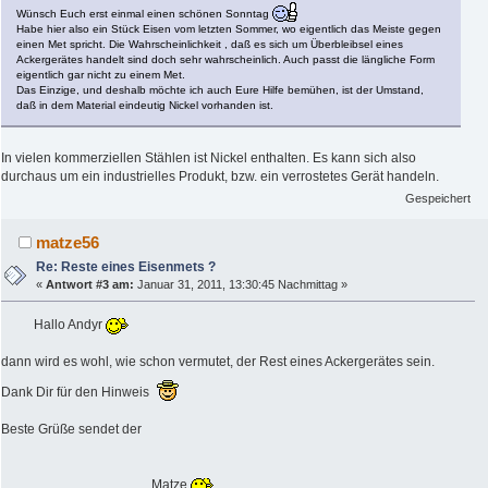
Wünsch Euch erst einmal einen schönen Sonntag
Habe hier also ein Stück Eisen vom letzten Sommer, wo eigentlich das Meiste gegen
einen Met spricht. Die Wahrscheinlichkeit , daß es sich um Überbleibsel eines
Ackergerätes handelt sind doch sehr wahrscheinlich. Auch passt die längliche Form
eigentlich gar nicht zu einem Met.
Das Einzige, und deshalb möchte ich auch Eure Hilfe bemühen, ist der Umstand,
daß in dem Material eindeutig Nickel vorhanden ist.
In vielen kommerziellen Stählen ist Nickel enthalten. Es kann sich also
durchaus um ein industrielles Produkt, bzw. ein verrostetes Gerät handeln.
Gespeichert
matze56
Re: Reste eines Eisenmets ?
«
Antwort #3 am:
Januar 31, 2011, 13:30:45 Nachmittag »
Hallo Andyr
dann wird es wohl, wie schon vermutet, der Rest eines Ackergerätes sein.
Dank Dir für den Hinweis
Beste Grüße sendet der
Matze