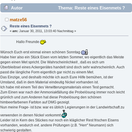
Autor
Thema: Reste eines Eisenmets ?
(Gelesen 2608 mal)
matze56
Reste eines Eisenmets ?
«
am:
Januar 30, 2011, 13:03:40 Nachmittag »
Hallo Freunde
Wünsch Euch erst einmal einen schönen Sonntag
Habe hier also ein Stück Eisen vom letzten Sommer, wo eigentlich das Meiste
gegen einen Met spricht. Die Wahrscheinlichkeit , daß es sich um
Überbleibsel eines Ackergerätes handelt sind doch sehr wahrscheinlich. Auch
passt die längliche Form eigentlich gar nicht zu einem Met.
Das Einzige, und deshalb möchte ich auch Eure Hilfe bemühen, ist der
Umstand, daß in dem Material eindeutig Nickel vorhanden ist.
Ich habe mit einem Teil des Verwitterungsmaterials einen Test gemacht.
Zum Einen war nach der Ammoniakfällung die Probelösung immer noch leicht
grünlich und zum Anderen hat diese Probelösung den schönen
himbeerfarbenen Farbton auf DMG gezeigt.
Nun meine Frage- ist bzw. war es üblich Legierungen in der Landwirtschaft zu
verwenden in denen Nickel vorkommt
Leider ist in Kern des Stückes nur noch ein kläglicher Rest frischen Eisens
vorhanden, wodurch evt. andere Prüfungen (z.B. "Herr" Neumann) sich
schwierig gestalten.