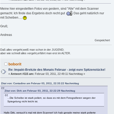
Meine hier eingestellten Fotos von gestern, sind "Alle" mit dem Scanner
gemacht. Ich finde das Ergebnis doch recht gut
Das geht natürlich nur
mit Scheiben.....
Gruß;
Andreas
Gespeichert
Daß alles vergeht;weiß man schon in der JUGEND;
aber wie schnell alles vergeht,erfährt man erst im ALTER.
boborit
Re: Impakt-Brekzie des Monats Februar - zeigt eure Spitzenstücke!
«
Antwort #115 am:
Februar 03, 2011, 22:49:11 Nachmittag »
Zitat von: Contadino am Februar 03, 2011, 22:33:22 Nachmittag
Zitat von: Dirk am Februar 03, 2011, 22:22:29 Nachmittag
...Die Scheibe ist stark poliert, so dass es mit dem Fotografieren wegen der
Spiegelung nicht leicht ist.
Hallo Dirk, versuch's mal mit dem Scanner! ich hab gerade meine stark polierte