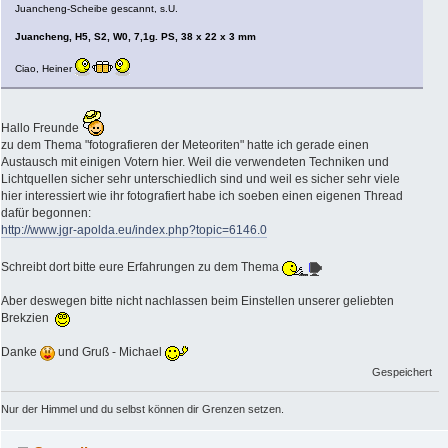
Juancheng-Scheibe gescannt, s.U.
Juancheng, H5, S2, W0, 7,1g. PS, 38 x 22 x 3 mm
Ciao, Heiner
Hallo Freunde
zu dem Thema "fotografieren der Meteoriten" hatte ich gerade einen
Austausch mit einigen Votern hier. Weil die verwendeten Techniken und
Lichtquellen sicher sehr unterschiedlich sind und weil es sicher sehr viele
hier interessiert wie ihr fotografiert habe ich soeben einen eigenen Thread
dafür begonnen:
http://www.jgr-apolda.eu/index.php?topic=6146.0
Schreibt dort bitte eure Erfahrungen zu dem Thema
Aber deswegen bitte nicht nachlassen beim Einstellen unserer geliebten
Brekzien
Danke
und Gruß - Michael
Gespeichert
Nur der Himmel und du selbst können dir Grenzen setzen.