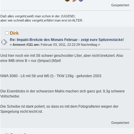
Gespeichert
Daß alles vergeht;weiß man schon in der JUGEND;
aber wie schnell alles vergeht,erfährt man erst im ALTER.
Dirk
Re: Impakt-Brekzie des Monats Februar - zeigt eure Spitzenstücke!
«
Antwort #111 am:
Februar 03, 2011, 22:22:29 Nachmittag »
Und hier noch ein mit S6 schwer geschockter L6er, aber nicht brekziert. Also
eine IMB ohne B = nur (I)mpact (M)elt
NWA 3080 - L6 mit S6 und W0 (!) - TKW 139g - gefunden 2003
Die Eisenblobs in der schwarzen Matrix machen sich ganz gut. 9,3g schwere
Vollscheibe.
Die Scheibe ist stark poliert, so dass es mit dem Fotografieren wegen der
Spiegelung nicht leicht ist.
Gespeichert