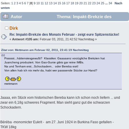
Seiten:
1
2
3
4
5
6
7
[
8
]
9
10
11
12
13
14
15
16
17
18
19
20
21
22
23
24
25
...
34
Nach
unten
Autor
Thema: Impakt-Brekzie des
Monats Februar - zeigt eure Spitzenstücke! (Gelesen 184494
Dirk
mal)
Re: Impakt-Brekzie des Monats Februar - zeigt eure Spitzenstücke!
«
Antwort #105 am:
Februar 03, 2011, 21:42:52 Nachmittag »
Zitat von: Mettmann am Februar 02, 2011, 23:41:19 Nachmittag
Pssssst...hättensiesgewußt? Klassiker. Gaaaaanz vorzügliche Brekzien hat
Juancheng produziert. Von Gao-Gunie gibts gar reine IMBs.
Na und Tenham erst...Schockadern.. oder Bereba esrt!
Von allen hab ich nix mehr da, habt wer passsende Stücke zur Hand?
mettmann
Jaaaa, ein Stück vom historischen Bereba kann ich schon noch liefern ... und
zwar ein 6,18g schweres Fragment. Man sieht ganz gut die schwarzen
Schockadern.
Béréba -monomicter Eukrit - am 27. Juni 1924 in Burkina Faso gefallen -
TKW 18kg