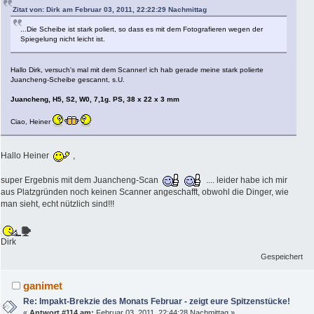
Zitat von: Dirk am Februar 03, 2011, 22:22:29 Nachmittag
...Die Scheibe ist stark poliert, so dass es mit dem Fotografieren wegen der
Spiegelung nicht leicht ist.
Hallo Dirk, versuch's mal mit dem Scanner! ich hab gerade meine stark polierte
Juancheng-Scheibe gescannt, s.U.
Juancheng, H5, S2, W0, 7,1g. PS, 38 x 22 x 3 mm
Ciao, Heiner
Hallo Heiner
,
super Ergebnis mit dem Juancheng-Scan
.... leider habe ich mir
aus Platzgründen noch keinen Scanner angeschafft, obwohl die Dinger, wie
man sieht, echt nützlich sind!!!
Dirk
Gespeichert
ganimet
Re: Impakt-Brekzie des Monats Februar - zeigt eure Spitzenstücke!
«
Antwort #114 am:
Februar 03, 2011, 22:44:28 Nachmittag »