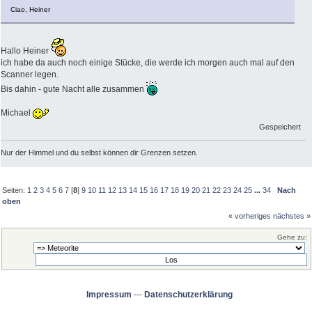
Ciao, Heiner
Hallo Heiner
ich habe da auch noch einige Stücke, die werde ich morgen auch mal auf den
Scanner legen.
Bis dahin - gute Nacht alle zusammen
Michael
Gespeichert
Nur der Himmel und du selbst können dir Grenzen setzen.
Seiten:
1
2
3
4
5
6
7
[
8
]
9
10
11
12
13
14
15
16
17
18
19
20
21
22
23
24
25
...
34
Nach
oben
« vorheriges
nächstes »
Gehe zu:
Impressum
---
Datenschutzerklärung