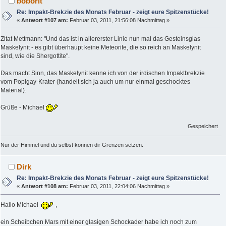
boborit
Re: Impakt-Brekzie des Monats Februar - zeigt eure Spitzenstücke!
«
Antwort #107 am:
Februar 03, 2011, 21:56:08 Nachmittag »
Zitat Mettmann: "Und das ist in allererster Linie nun mal das Gesteinsglas
Maskelynit - es gibt überhaupt keine Meteorite, die so reich an Maskelynit
sind, wie die Shergottite".
Das macht Sinn, das Maskelynit kenne ich von der irdischen Impaktbrekzie
vom Popigay-Krater (handelt sich ja auch um nur einmal geschocktes
Material).
Grüße - Michael
Gespeichert
Nur der Himmel und du selbst können dir Grenzen setzen.
Dirk
Re: Impakt-Brekzie des Monats Februar - zeigt eure Spitzenstücke!
«
Antwort #108 am:
Februar 03, 2011, 22:04:06 Nachmittag »
Hallo Michael
,
ein Scheibchen Mars mit einer glasigen Schockader habe ich noch zum