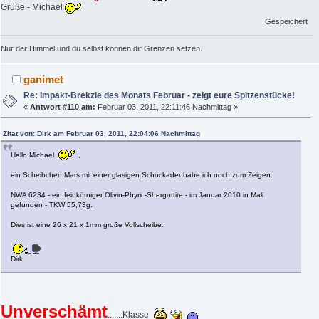
Grüße - Michael
Gespeichert
Nur der Himmel und du selbst können dir Grenzen setzen.
ganimet
Re: Impakt-Brekzie des Monats Februar - zeigt eure Spitzenstücke!
«
Antwort #110 am:
Februar 03, 2011, 22:11:46 Nachmittag »
Zitat von: Dirk am Februar 03, 2011, 22:04:06 Nachmittag
Hallo Michael
,
ein Scheibchen Mars mit einer glasigen Schockader habe ich noch zum Zeigen:
NWA 6234 - ein feinkörniger Olivin-Phyric-Shergottite - im Januar 2010 in Mali
gefunden - TKW 55,73g.
Dies ist eine 26 x 21 x 1mm große Vollscheibe.
Dirk
Unverschämt
.......Klasse