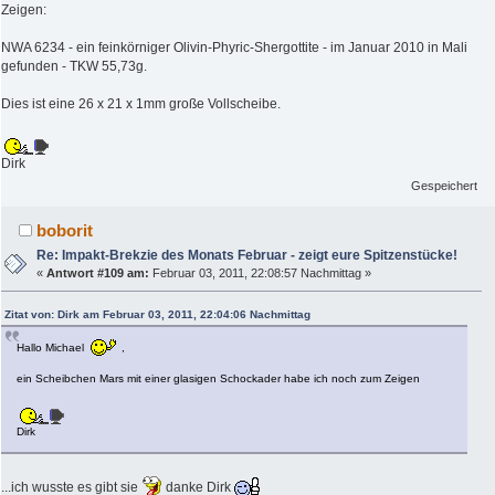
Zeigen:
NWA 6234 - ein feinkörniger Olivin-Phyric-Shergottite - im Januar 2010 in Mali
gefunden - TKW 55,73g.
Dies ist eine 26 x 21 x 1mm große Vollscheibe.
Dirk
Gespeichert
boborit
Re: Impakt-Brekzie des Monats Februar - zeigt eure Spitzenstücke!
«
Antwort #109 am:
Februar 03, 2011, 22:08:57 Nachmittag »
Zitat von: Dirk am Februar 03, 2011, 22:04:06 Nachmittag
Hallo Michael
,
ein Scheibchen Mars mit einer glasigen Schockader habe ich noch zum Zeigen
Dirk
...ich wusste es gibt sie
danke Dirk