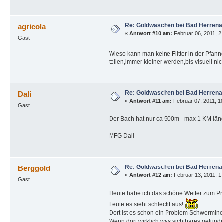
Re: Goldwaschen bei Bad Herrena
agricola
«
Antwort #10 am:
Februar 06, 2011, 2
Gast
Wieso kann man keine Flitter in der Pfanne
teilen,immer kleiner werden,bis visuell n
Re: Goldwaschen bei Bad Herrena
Dali
«
Antwort #11 am:
Februar 07, 2011, 1
Gast
Der Bach hat nur ca 500m - max 1 KM län
MFG Dali
Re: Goldwaschen bei Bad Herrena
Berggold
«
Antwort #12 am:
Februar 13, 2011, 1
Gast
Heute habe ich das schöne Wetter zum P
Leute es sieht schlecht aus!
Dort ist es schon ein Problem Schwermine
Wenn dort wirklich was sichtbares gefun