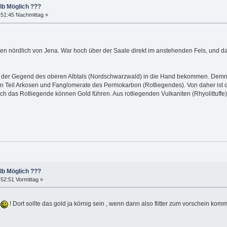
lb Möglich ???
:51:45 Nachmittag »
gen nördlich von Jena. War hoch über der Saale direkt im anstehenden Fels, und 
n der Gegend des oberen Albtals (Nordschwarzwald) in die Hand bekommen. Demnach
nen Teil Arkosen und Fanglomerate des Permokarbon (Rotliegendes). Von daher is
h das Rotliegende können Gold führen. Aus rotliegenden Vulkaniten (Rhyolittuffe) 
lb Möglich ???
52:51 Vormittag »
t
! Dort sollte das gold ja körnig sein , wenn dann also flitter zum vorschein ko