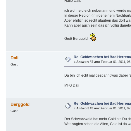
Hallo Dali,
ich wohne gleich nebenann und werde ma
In dieser Region (in irgeneinem Nachbart
Aber ehrlich so recht glauben das dort was 
Kann aber auch sein das ich völlig danebe
Gruß Berggold
Re: Goldwaschen bei Bad Herrena
Dali
«
Antwort #2 am:
Februar 01, 2011, 06:
Gast
Da bin ich echt mal gespannt was dabei
MFG Dali
Re: Goldwaschen bei Bad Herrena
Berggold
«
Antwort #3 am:
Februar 01, 2011, 07:
Gast
Der Schwarzwald hat mehr Gold als Du de
Was sagten schon die Alten, Gold ist da w