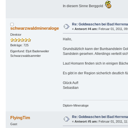
In diesem Sinne Berggold
Re: Goldwaschen bei Bad Herrena
schwarzwaldmineraloge
«
Antwort #4 am:
Februar 01, 2011, 09:
Direktor
Hallo,
Beiträge: 725
Grundsätzlich kann der Buntsandstein Gol
Eigenfund: Elyit Badenweiler
Sandstein gesehen. Allerdings verteilt sic
Schwarzwaldsammler
Laut Homann finden sich in einigen Bäche
Es gibt in der Region sicherlich deutlich 
Glück Auf!
Sebastian
Diplom-Mineraloge
Re: Goldwaschen bei Bad Herrena
FlyingTim
«
Antwort #5 am:
Februar 01, 2011, 11:
Gast