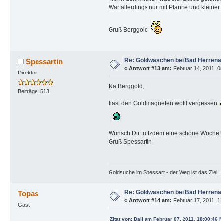
War allerdings nur mit Pfanne und kleiner
Gruß Berggold
Re: Goldwaschen bei Bad Herrena
Spessartin
«
Antwort #13 am:
Februar 14, 2011, 0
Direktor
Na Berggold,
Beiträge: 513
hast den Goldmagneten wohl vergessen
Wünsch Dir trotzdem eine schöne Woche!
Gruß Spessartin
Goldsuche im Spessart - der Weg ist das Ziel!
Re: Goldwaschen bei Bad Herrena
Topas
«
Antwort #14 am:
Februar 17, 2011, 11
Gast
Zitat von: Dali am Februar 07, 2011, 18:00:46