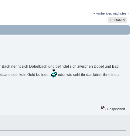
« vorheriges
nächstes »
DRUCKEN
er Bach nennt sich Dobelbach und befindet sich zwischen Dobel und Bad
undsandstein kein Gold befindet
oder wie seht ihr das könnt ihr mir da
Gespeichert