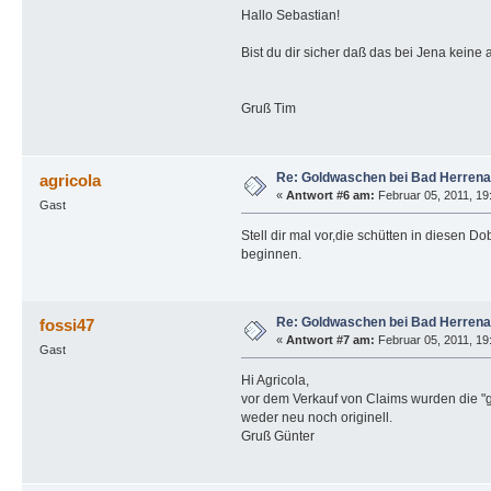
Hallo Sebastian!
Bist du dir sicher daß das bei Jena keine 
Gruß Tim
Re: Goldwaschen bei Bad Herrena
agricola
«
Antwort #6 am:
Februar 05, 2011, 19
Gast
Stell dir mal vor,die schütten in diesen D
beginnen.
Re: Goldwaschen bei Bad Herrena
fossi47
«
Antwort #7 am:
Februar 05, 2011, 19
Gast
Hi Agricola,
vor dem Verkauf von Claims wurden die "ge
weder neu noch originell.
Gruß Günter