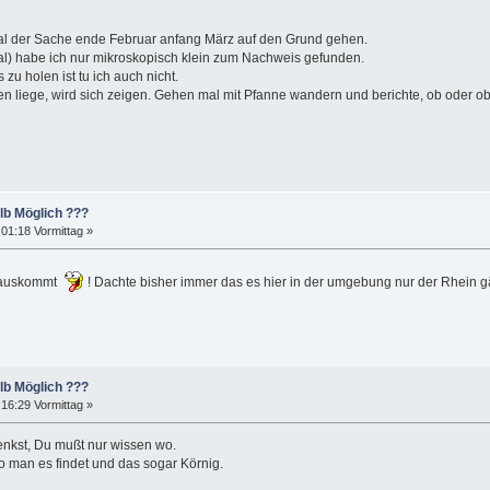
l der Sache ende Februar anfang März auf den Grund gehen.
al) habe ich nur mikroskopisch klein zum Nachweis gefunden.
zu holen ist tu ich auch nicht.
n liege, wird sich zeigen. Gehen mal mit Pfanne wandern und berichte, ob oder ob 
lb Möglich ???
01:18 Vormittag »
 rauskommt
! Dachte bisher immer das es hier in der umgebung nur der Rhein gäbe
lb Möglich ???
16:29 Vormittag »
nkst, Du mußt nur wissen wo.
o man es findet und das sogar Körnig.