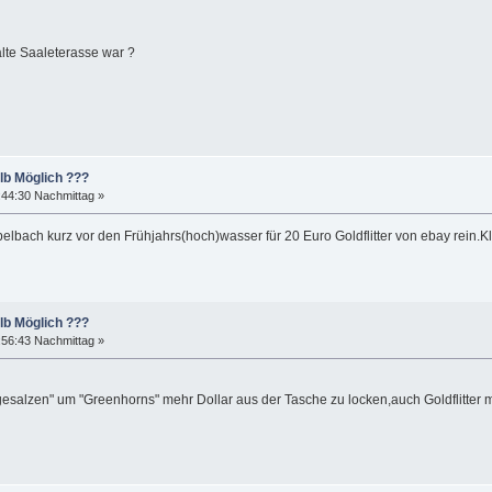
alte Saaleterasse war ?
lb Möglich ???
:44:30 Nachmittag »
obelbach kurz vor den Frühjahrs(hoch)wasser für 20 Euro Goldflitter von ebay rein.
lb Möglich ???
:56:43 Nachmittag »
salzen" um "Greenhorns" mehr Dollar aus der Tasche zu locken,auch Goldflitter mit