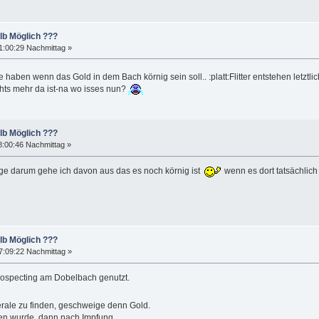
lb Möglich ???
1:00:29 Nachmittag »
 haben wenn das Gold in dem Bach körnig sein soll.. :platt:Flitter entstehen letztl
ichts mehr da ist-na wo isses nun?
lb Möglich ???
8:00:46 Nachmittag »
ge darum gehe ich davon aus das es noch körnig ist
wenn es dort tatsächlic
lb Möglich ???
7:09:22 Nachmittag »
rospecting am Dobelbach genutzt.
rale zu finden, geschweige denn Gold.
den wurde, dann nach Impfung.