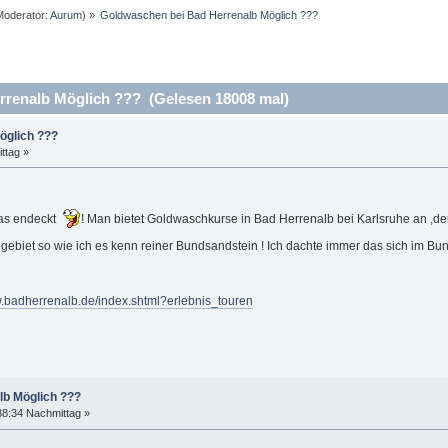
oderator:
Aurum
) »
Goldwaschen bei Bad Herrenalb Möglich ???
renalb Möglich ??? (Gelesen 18008 mal)
öglich ???
ttag »
was endeckt
! Man bietet Goldwaschkurse in Bad Herrenalb bei Karlsruhe an ,d
 gebiet so wie ich es kenn reiner Bundsandstein ! Ich dachte immer das sich im B
w.badherrenalb.de/index.shtml?erlebnis_touren
lb Möglich ???
38:34 Nachmittag »