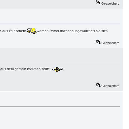
Gespeichert
ich aus zb Körnern
,werden immer flacher ausgewalzt bis sie sich
Gespeichert
h aus dem gestein kommen sollte
!
Gespeichert