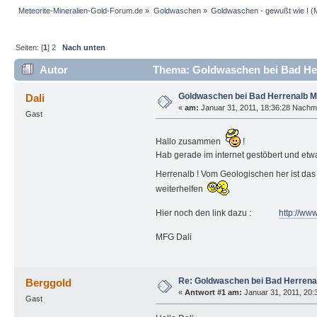
Meteorite-Mineralien-Gold-Forum.de
»
Goldwaschen
»
Goldwaschen - gewußt wie !
(M
Seiten: [
1
]
2
Nach unten
Autor
Thema: Goldwaschen bei Bad Her
Goldwaschen bei Bad Herrenalb M
Dali
«
am:
Januar 31, 2011, 18:36:28 Nachmi
Gast
Hallo zusammen
!
Hab gerade im internet gestöbert und et
Herrenalb ! Vom Geologischen her ist das
weiterhelfen
Hier noch den link dazu :
http://ww
MFG Dali
Re: Goldwaschen bei Bad Herrena
Berggold
«
Antwort #1 am:
Januar 31, 2011, 20:
Gast