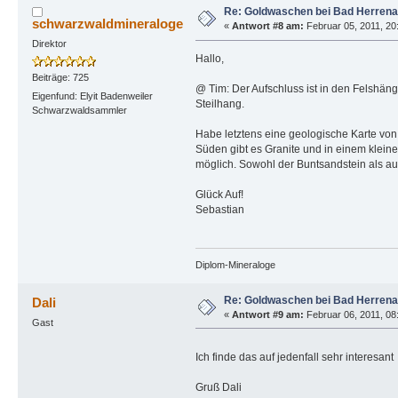
Re: Goldwaschen bei Bad Herrena
schwarzwaldmineraloge
«
Antwort #8 am:
Februar 05, 2011, 20
Direktor
Hallo,
Beiträge: 725
@ Tim: Der Aufschluss ist in den Felshän
Eigenfund: Elyit Badenweiler
Steilhang.
Schwarzwaldsammler
Habe letztens eine geologische Karte vo
Süden gibt es Granite und in einem klei
möglich. Sowohl der Buntsandstein als auc
Glück Auf!
Sebastian
Diplom-Mineraloge
Re: Goldwaschen bei Bad Herrena
Dali
«
Antwort #9 am:
Februar 06, 2011, 08:
Gast
Ich finde das auf jedenfall sehr interesan
Gruß Dali