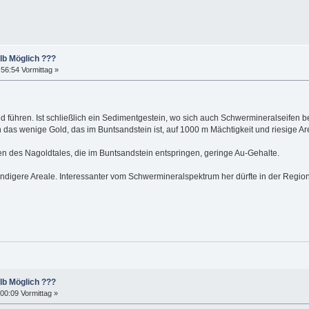
lb Möglich ???
56:54 Vormittag »
d führen. Ist schließlich ein Sedimentgestein, wo sich auch Schwermineralseifen 
h das wenige Gold, das im Buntsandstein ist, auf 1000 m Mächtigkeit und riesige Ar
n des Nagoldtales, die im Buntsandstein entspringen, geringe Au-Gehalte.
fündigere Areale. Interessanter vom Schwermineralspektrum her dürfte in der Region
lb Möglich ???
00:09 Vormittag »