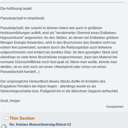
Die Auflösung lautet:
Pseudotachylit
in Amphibolit.
Pseudotachylit, der sowohl in dünnen Adern wie auch in größeren
Hohlraumfüllungen auftritt, wird als "versteinerter Überrest eines Erdbeben-
Hypozentrums" angesehen: An den Stellen, an denen bei Erdbeben größere
Mengen Energie freiwerden, wird in den Bruchzonen das Gestein nicht nur
extrem fein pulverisiert, sondern durch die Reibungshitze auch teilweise
aufgeschmolzen und erstarrt als dunkles Glas. (In dem gezeigten Stück sind
allerdings so viele feine Bruchstücke eingeschlossen, dass das Material bei
normaler Dünnschliffdicke noch fast opak ist. Wenn man wollte, könnte man
streiten, ob es sich noch um einen Ultramylonit oder schon um einen
Pseudotachylit handelt...)
Der ursprüngliche Herkunftsort dieses Stücks dürfte im Kristallin des
Engadiner Fensters der Alpen liegen - allerdings wurde es als
Gletschergeschiebe bzw. Flußgeröll bis in die Münchner Gegend verfrachtet.
Gruß, Holger
Gespeichert
Thin Section
Re: Kleines Meteoritewrong-Rätsel #2