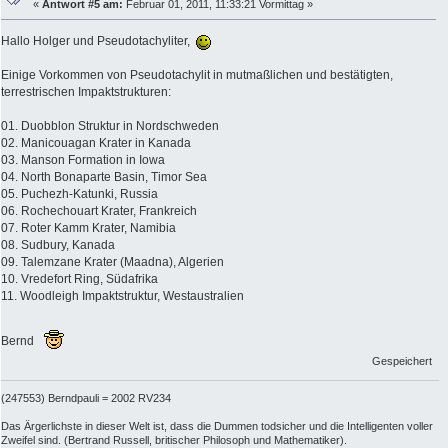
«
Antwort #5 am:
Februar 01, 2011, 11:33:21 Vormittag »
Hallo Holger und Pseudotachyliter,
Einige Vorkommen von Pseudotachylit in mutmaßlichen und bestätigten,
terrestrischen Impaktstrukturen:
01. Duobblon Struktur in Nordschweden
02. Manicouagan Krater in Kanada
03. Manson Formation in Iowa
04. North Bonaparte Basin, Timor Sea
05. Puchezh-Katunki, Russia
06. Rochechouart Krater, Frankreich
07. Roter Kamm Krater, Namibia
08. Sudbury, Kanada
09. Talemzane Krater (Maadna), Algerien
10. Vredefort Ring, Südafrika
11. Woodleigh Impaktstruktur, Westaustralien
Bernd
Gespeichert
(247553) Berndpauli = 2002 RV234
Das Ärgerlichste in dieser Welt ist, dass die Dummen todsicher und die Intelligenten voller
Zweifel sind. (Bertrand Russell, britischer Philosoph und Mathematiker).