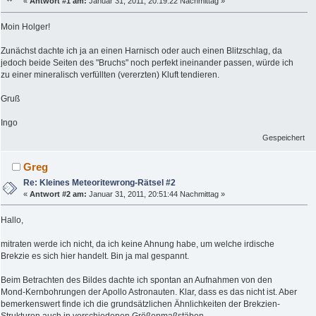
«
Antwort #1 am:
Januar 31, 2011, 20:19:22 Nachmittag »
Moin Holger!
Zunächst dachte ich ja an einen Harnisch oder auch einen Blitzschlag, da
jedoch beide Seiten des "Bruchs" noch perfekt ineinander passen, würde ich
zu einer mineralisch verfüllten (vererzten) Kluft tendieren.
Gruß
Ingo
Gespeichert
Greg
Re: Kleines Meteoritewrong-Rätsel #2
«
Antwort #2 am:
Januar 31, 2011, 20:51:44 Nachmittag »
Hallo,
mitraten werde ich nicht, da ich keine Ahnung habe, um welche irdische
Brekzie es sich hier handelt. Bin ja mal gespannt.
Beim Betrachten des Bildes dachte ich spontan an Aufnahmen von den
Mond-Kernbohrungen der Apollo Astronauten. Klar, dass es das nicht ist. Aber
bemerkenswert finde ich die grundsätzlichen Ähnlichkeiten der Brekzien-
Strukturen auch in verschiedenen Größenmaßstäben.