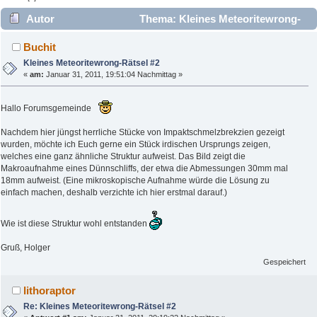
Autor
Thema: Kleines Meteoritewrong-
Rätsel #2 (Gelesen 2903 mal)
Buchit
Kleines Meteoritewrong-Rätsel #2
«
am:
Januar 31, 2011, 19:51:04 Nachmittag »
Hallo Forumsgemeinde
Nachdem hier jüngst herrliche Stücke von Impaktschmelzbrekzien gezeigt
wurden, möchte ich Euch gerne ein Stück irdischen Ursprungs zeigen,
welches eine ganz ähnliche Struktur aufweist. Das Bild zeigt die
Makroaufnahme eines Dünnschliffs, der etwa die Abmessungen 30mm mal
18mm aufweist. (Eine mikroskopische Aufnahme würde die Lösung zu
einfach machen, deshalb verzichte ich hier erstmal darauf.)
Wie ist diese Struktur wohl entstanden
Gruß, Holger
Gespeichert
lithoraptor
Re: Kleines Meteoritewrong-Rätsel #2