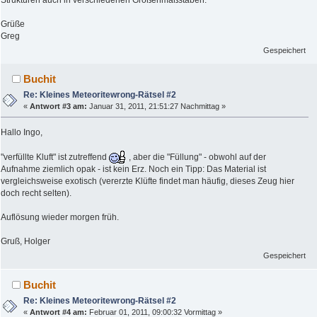
Grüße
Greg
Gespeichert
Buchit
Re: Kleines Meteoritewrong-Rätsel #2
«
Antwort #3 am:
Januar 31, 2011, 21:51:27 Nachmittag »
Hallo Ingo,
"verfüllte Kluft" ist zutreffend
, aber die "Füllung" - obwohl auf der
Aufnahme ziemlich opak - ist kein Erz. Noch ein Tipp: Das Material ist
vergleichsweise exotisch (vererzte Klüfte findet man häufig, dieses Zeug hier
doch recht selten).
Auflösung wieder morgen früh.
Gruß, Holger
Gespeichert
Buchit
Re: Kleines Meteoritewrong-Rätsel #2
«
Antwort #4 am:
Februar 01, 2011, 09:00:32 Vormittag »