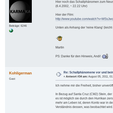
Hier noch das Schallphänomen zum Neus
(6.4.2002, ~ 22.22 Uhr)
Hier der Film:
http://www.youtube.com/watch?v=WSsJ
Beiträge: 6246
Unten als Anhang der 'reine Klang' (leicht 
Martin
PS: Danke für den Hinweis, Andi!
Re: Schallphänomene vor und bei
Kohligerman
«
Antwort #34 am:
August 05, 2011, 01:
Gast
Ich nehme mir die Freiheit, bisher unveröff
In Bezug auf Santa Cruz (CM2) Stein, der 
es ist möglich sie durch den Hurrikan ze
mehr am Leben ist, deren Konto war in der
Verständnis dessen, was beobachtet wird.