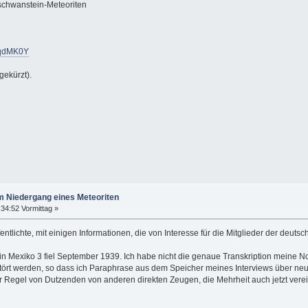
chwanstein-Meteoriten
wqdMK0Y
gekürzt).
m Niedergang eines Meteoriten
34:52 Vormittag »
entlichte, mit einigen Informationen, die von Interesse für die Mitglieder der deutsc
in Mexiko 3 fiel September 1939. Ich habe nicht die genaue Transkription meine Noti
rstört werden, so dass ich Paraphrase aus dem Speicher meines Interviews über ne
 Regel von Dutzenden von anderen direkten Zeugen, die Mehrheit auch jetzt verein