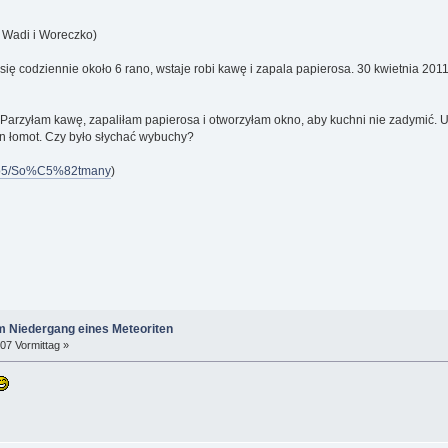
z Wadi i Woreczko)
 się codziennie około 6 rano, wstaje robi kawę i zapala papierosa. 30 kwietnia 2011
arzyłam kawę, zapaliłam papierosa i otworzyłam okno, aby kuchni nie zadymić. Us
den łomot. Czy było słychać wybuchy?
x.php5/So%C5%82tmany
)
m Niedergang eines Meteoriten
07 Vormittag »