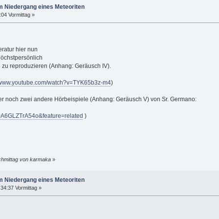
m Niedergang eines Meteoriten
:04 Vormittag »
eratur hier nun
höchstpersönlich
 zu reproduzieren (Anhang: Geräusch IV).
//www.youtube.com/watch?v=TYK65b3z-m4
)
ier noch zwei andere Hörbeispiele (Anhang: Geräusch V) von Sr. Germano:
=A6GLZTrA54o&feature=related
)
achmittag von karmaka
»
m Niedergang eines Meteoriten
34:37 Vormittag »