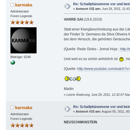
Re: Schallphänomene vor und bei
karmaka
«
Antwort #32 am:
Juni 29, 2011, 11:43
Administrator
Foren-Legende
VARRE-SAI
(19.6.2010)
Statt einer Klangbeschreibung aus der Lit
der Finder Sr. Germano da Silva Oliveira 
bei dem Versuch, die gehörten Geräusche
(Quelle: Rede Globo - Jornal Hoje ;
http:
Beiträge: 6246
Und weil es so schön anhörlich ist
, h
(Quelle:
http://www.youtube.com/watch?v
Martin
«
Letzte Änderung: Juni 29, 2011, 12:32:07 N
Re: Schallphänomene vor und bei
karmaka
«
Antwort #33 am:
August 05, 2011, 00:
Administrator
Foren-Legende
NEUSCHWANSTEIN