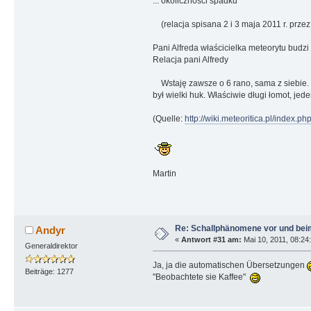
... okoliczności spadku
(relacja spisana 2 i 3 maja 2011 r. prze
Pani Alfreda właścicielka meteorytu budzi
Relacja pani Alfredy
Wstaję zawsze o 6 rano, sama z siebie. P
był wielki huk. Właściwie długi łomot, je
(Quelle:
http://wiki.meteoritica.pl/inde
Martin
Re: Schallphänomene vor und bei
Andyr
«
Antwort #31 am:
Mai 10, 2011, 08:24:
Generaldirektor
Ja, ja die automatischen Übersetzungen
Beiträge: 1277
"Beobachtete sie Kaffee"