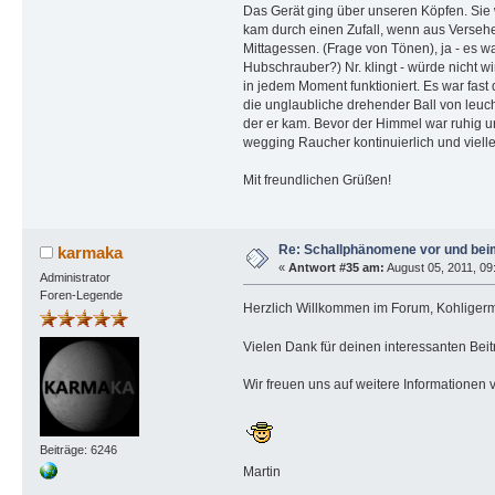
Das Gerät ging über unseren Köpfen. Sie w
kam durch einen Zufall, wenn aus Versehe
Mittagessen. (Frage von Tönen), ja - es wa
Hubschrauber?) Nr. klingt - würde nicht w
in jedem Moment funktioniert. Es war fast
die unglaubliche drehender Ball von leuch
der er kam. Bevor der Himmel war ruhig un
wegging Raucher kontinuierlich und vielle
Mit freundlichen Grüßen!
Re: Schallphänomene vor und bei
karmaka
«
Antwort #35 am:
August 05, 2011, 09:
Administrator
Foren-Legende
Herzlich Willkommen im Forum, Kohliger
Vielen Dank für deinen interessanten Bei
Wir freuen uns auf weitere Informationen v
Beiträge: 6246
Martin