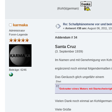
(Kohl)i(german)
Re: Schallphänomene vor und bei
karmaka
«
Antwort #38 am:
August 06, 2011, 13
Administrator
Foren-Legende
Addendum # 34
Santa Cruz
(3. September 1939)
Im Namen und mit Genehmigung von Kohl
ergänzend noch einmal folgendermaßen 
Beiträge: 6246
Das Geräusch glich ungefähr einem
Zitat
"
Geknatter eines Motors mit Startschwierig
Vielen Dank noch einmal an Kohligerman
Viele Grüße