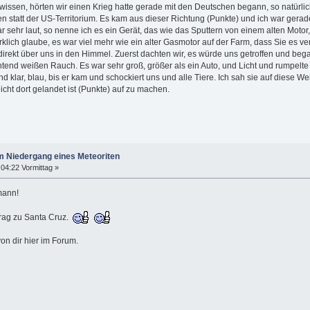
issen, hörten wir einen Krieg hatte gerade mit den Deutschen begann, so natürlich
n statt der US-Territorium. Es kam aus dieser Richtung (Punkte) und ich war gera
r sehr laut, so nenne ich es ein Gerät, das wie das Sputtern von einem alten Motor,
irklich glaube, es war viel mehr wie ein alter Gasmotor auf der Farm, dass Sie es v
 direkt über uns in den Himmel. Zuerst dachten wir, es würde uns getroffen und b
tend weißen Rauch. Es war sehr groß, größer als ein Auto, und Licht und rumpelte l
d klar, blau, bis er kam und schockiert uns und alle Tiere. Ich sah sie auf diese 
icht dort gelandet ist (Punkte) auf zu machen.
m Niedergang eines Meteoriten
04:22 Vormittag »
mann!
trag zu Santa Cruz.
on dir hier im Forum.