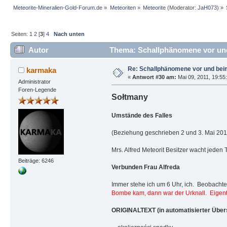
Meteorite-Mineralien-Gold-Forum.de
»
Meteoriten
»
Meteorite
(Moderator:
JaH073
) »
Seiten:
1
2
[
3
]
4
Nach unten
Autor
Thema: Schallphänomene vor und
Re: Schallphänomene vor und bei
karmaka
«
Antwort #30 am:
Mai 09, 2011, 19:55
Administrator
Foren-Legende
Sołtmany
Umstände des Falles
(Beziehung geschrieben 2 und 3. Mai 20
Mrs. Alfred Meteorit Besitzer wacht jeden 
Beiträge: 6246
Verbunden Frau Alfreda
Immer stehe ich um 6 Uhr, ich. Beobachtet
Bombe kam, dann war der Urknall.
Eigent
ORIGINALTEXT (in automatisierter Über