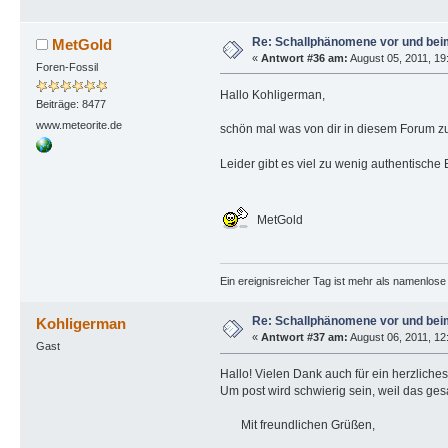
Re: Schallphänomene vor und bei
MetGold
«
Antwort #36 am:
August 05, 2011, 19
Foren-Fossil
Hallo Kohligerman,
Beiträge: 8477
www.meteorite.de
schön mal was von dir in diesem Forum zu 
Leider gibt es viel zu wenig authentische
MetGold
Ein ereignisreicher Tag ist mehr als namenlos
Re: Schallphänomene vor und bei
Kohligerman
«
Antwort #37 am:
August 06, 2011, 12
Gast
Hallo! Vielen Dank auch für ein herzliche
Um post wird schwierig sein, weil das ge
Mit freundlichen Grüßen,