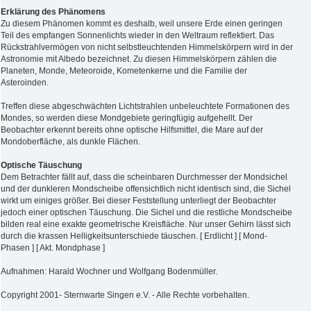
Erklärung des Phänomens
Zu diesem Phänomen kommt es deshalb, weil unsere Erde einen geringen
Teil des empfangen Sonnenlichts wieder in den Weltraum reflektiert. Das
Rückstrahlvermögen von nicht selbstleuchtenden Himmelskörpern wird in der
Astronomie mit Albedo bezeichnet. Zu diesen Himmelskörpern zählen die
Planeten, Monde, Meteoroide, Kometenkerne und die Familie der
Asteroinden.
Treffen diese abgeschwächten Lichtstrahlen unbeleuchtete Formationen des
Mondes, so werden diese Mondgebiete geringfügig aufgehellt. Der
Beobachter erkennt bereits ohne optische Hilfsmittel, die Mare auf der
Mondoberfläche, als dunkle Flächen.
Optische Täuschung
Dem Betrachter fällt auf, dass die scheinbaren Durchmesser der Mondsichel
und der dunkleren Mondscheibe offensichtlich nicht identisch sind, die Sichel
wirkt um einiges größer. Bei dieser Feststellung unterliegt der Beobachter
jedoch einer optischen Täuschung. Die Sichel und die restliche Mondscheibe
bilden real eine exakte geometrische Kreisfläche. Nur unser Gehirn lässt sich
durch die krassen Helligkeitsunterschiede täuschen. [ Erdlicht ] [ Mond-
Phasen ] [ Akt. Mondphase ]
Aufnahmen: Harald Wochner und Wolfgang Bodenmüller.
Copyright 2001- Sternwarte Singen e.V. - Alle Rechte vorbehalten.