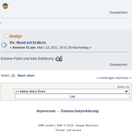
Gespeichert
“
Andyr
Re: Mond mit Erdlicht.
«
Antwort #1 am:
März 13, 2011, 18:51:39 Nachmittag »
Schöne Fotos und tolle Erklärung
Gespeichert
Seiten: [
1
]
Nach oben
« vorheriges
nächstes »
Gehe zu:
Impressum
---
Datenschutzerklärung
SMF-credits
|
SMF © 2026
,
Simple Machines
Theme:
smf destek