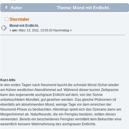
Autor
Thema: Mond mit Erdlicht.
(Gelesen 2532 mal)
Sterntaler
Mond mit Erdlicht.
«
am:
März 13, 2011, 13:03:20 Nachmittag »
Kurz-Info
In den ersten Tagen nach Neumond taucht die schmale Mond-Sichel wieder
am frühen westlichen Abendhimmel auf. Während dieser kurzen Zeitspanne
kann das sogenannte aschgraue Erdlicht auf dem, von der Sonne
unbeleuchteten Mondteil, gut gesehen werden. Das gleiche Phänomen ist
ebenfalls am abnehmenden Mond, wenige Tage vor dem erreichen der
Neumond-Phase zu beobachten. Allerdings spielt sich das Szenario dann am
Morgenhimmel ab. Naturfreunde, die ein Fernglas besitzen, sollten dieses
verwenden. Bereits ein bescheidenes Fernglas vermittelt dem Betrachter eine
wesentlich bessere Wahrnehmung des aschgrauen Erdlichts.