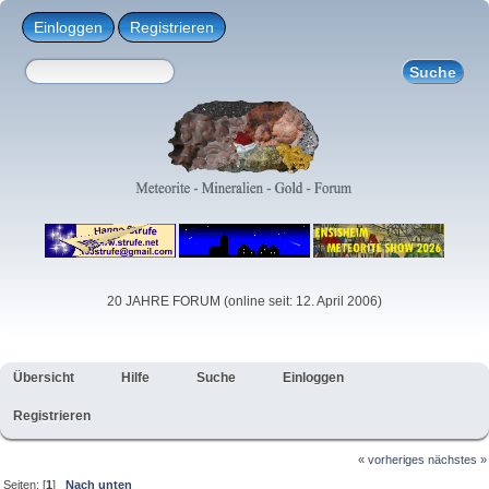
Einloggen
Registrieren
20 JAHRE FORUM (online seit: 12. April 2006)
Übersicht
Hilfe
Suche
Einloggen
Registrieren
« vorheriges
nächstes »
Seiten: [
1
]
Nach unten