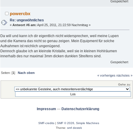
Gespeichert
powercbx
Re: ungewöhnliches
«
Antwort #6 am:
April 25, 2011, 21:22:59 Nachmittag »
Da will und kann ich dir eigentlich nicht widersprechen, weil meine Lupen
und die Kamera das nicht so genau zeigen. Mein Equipment für solche
Aufnahmen ist reichlich ungenügend.
Dennoch glaube ich an kleinste Kristalle, weil sie in kleinen Hohlräumen
innerhalb des nur maximal 3mm dicken dunklen Streifens sind.
Gespeichert
Seiten: [
1
]
Nach oben
« vorheriges
nächstes »
Gehe zu:
Impressum
---
Datenschutzerklärung
SMF-credits
|
SMF © 2026
,
Simple Machines
Theme:
smf destek