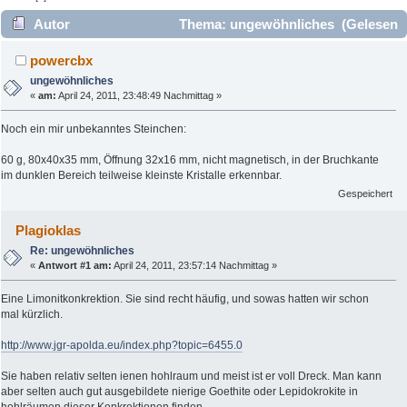
Autor
Thema: ungewöhnliches (Gelesen
3513 mal)
powercbx
ungewöhnliches
«
am:
April 24, 2011, 23:48:49 Nachmittag »
Noch ein mir unbekanntes Steinchen:
60 g, 80x40x35 mm, Öffnung 32x16 mm, nicht magnetisch, in der Bruchkante
im dunklen Bereich teilweise kleinste Kristalle erkennbar.
Gespeichert
Plagioklas
Re: ungewöhnliches
«
Antwort #1 am:
April 24, 2011, 23:57:14 Nachmittag »
Eine Limonitkonkrektion. Sie sind recht häufig, und sowas hatten wir schon
mal kürzlich.
http://www.jgr-apolda.eu/index.php?topic=6455.0
Sie haben relativ selten ienen hohlraum und meist ist er voll Dreck. Man kann
aber selten auch gut ausgebildete nierige Goethite oder Lepidokrokite in