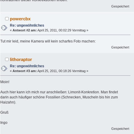
hohlräumen dieser Konkrektionen finden.
Gespeichert
powercbx
Re: ungewöhnliches
«
Antwort #2 am:
April 25, 2011, 00:02:29 Vormittag »
Tut mir leid, meine Kamera will kein scharfes Foto machen:
Gespeichert
lithoraptor
Re: ungewöhnliches
«
Antwort #3 am:
April 25, 2011, 00:18:26 Vormittag »
Moin!
Auch hier kann ich mich nur anschließen: Limonit-Konkretion. Man findet
darin auch häufiger schöne Fossilien (Schnecken, Muscheln bis hin zum
Haizahn).
Gruß
Ingo
Gespeichert