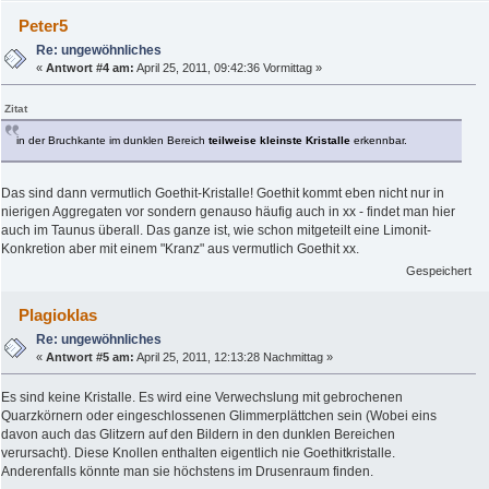
Peter5
Re: ungewöhnliches
«
Antwort #4 am:
April 25, 2011, 09:42:36 Vormittag »
Zitat
in der Bruchkante im dunklen Bereich
teilweise kleinste Kristalle
erkennbar.
Das sind dann vermutlich Goethit-Kristalle! Goethit kommt eben nicht nur in
nierigen Aggregaten vor sondern genauso häufig auch in xx - findet man hier
auch im Taunus überall. Das ganze ist, wie schon mitgeteilt eine Limonit-
Konkretion aber mit einem "Kranz" aus vermutlich Goethit xx.
Gespeichert
Plagioklas
Re: ungewöhnliches
«
Antwort #5 am:
April 25, 2011, 12:13:28 Nachmittag »
Es sind keine Kristalle. Es wird eine Verwechslung mit gebrochenen
Quarzkörnern oder eingeschlossenen Glimmerplättchen sein (Wobei eins
davon auch das Glitzern auf den Bildern in den dunklen Bereichen
verursacht). Diese Knollen enthalten eigentlich nie Goethitkristalle.
Anderenfalls könnte man sie höchstens im Drusenraum finden.