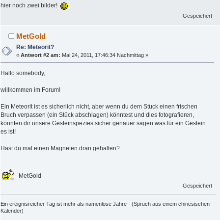
hier noch zwei bilder!
Gespeichert
MetGold
Re: Meteorit?
«
Antwort #2 am:
Mai 24, 2011, 17:46:34 Nachmittag »
Hallo somebody,
willkommen im Forum!
Ein Meteorit ist es sicherlich nicht, aber wenn du dem Stück einen frischen
Bruch verpassen (ein Stück abschlagen) könntest und dies fotografieren,
könnten dir unsere Gesteinspezies sicher genauer sagen was für ein Gestein
es ist!
Hast du mal einen Magneten dran gehalten?
MetGold
Gespeichert
Ein ereignisreicher Tag ist mehr als namenlose Jahre - (Spruch aus einem chinesischen
Kalender)