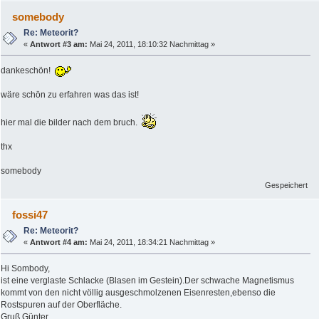
somebody
Re: Meteorit?
«
Antwort #3 am:
Mai 24, 2011, 18:10:32 Nachmittag »
dankeschön!
wäre schön zu erfahren was das ist!
hier mal die bilder nach dem bruch.
thx
somebody
Gespeichert
fossi47
Re: Meteorit?
«
Antwort #4 am:
Mai 24, 2011, 18:34:21 Nachmittag »
Hi Sombody,
ist eine verglaste Schlacke (Blasen im Gestein).Der schwache Magnetismus
kommt von den nicht völlig ausgeschmolzenen Eisenresten,ebenso die
Rostspuren auf der Oberfläche.
Gruß Günter