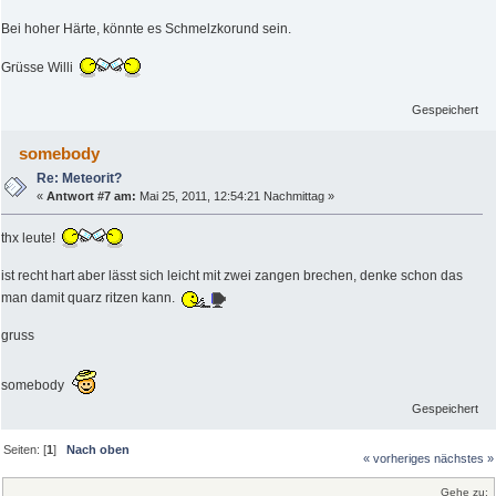
Bei hoher Härte, könnte es Schmelzkorund sein.
Grüsse Willi
Gespeichert
somebody
Re: Meteorit?
«
Antwort #7 am:
Mai 25, 2011, 12:54:21 Nachmittag »
thx leute!
ist recht hart aber lässt sich leicht mit zwei zangen brechen, denke schon das
man damit quarz ritzen kann.
gruss
somebody
Gespeichert
Seiten: [
1
]
Nach oben
« vorheriges
nächstes »
Gehe zu: