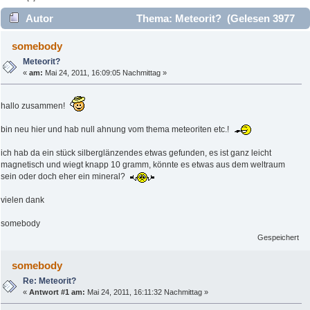
Autor
Thema: Meteorit? (Gelesen 3977
mal)
somebody
Meteorit?
«
am:
Mai 24, 2011, 16:09:05 Nachmittag »
hallo zusammen!
bin neu hier und hab null ahnung vom thema meteoriten etc.!
ich hab da ein stück silberglänzendes etwas gefunden, es ist ganz leicht
magnetisch und wiegt knapp 10 gramm, könnte es etwas aus dem weltraum
sein oder doch eher ein mineral?
vielen dank
somebody
Gespeichert
somebody
Re: Meteorit?
«
Antwort #1 am:
Mai 24, 2011, 16:11:32 Nachmittag »