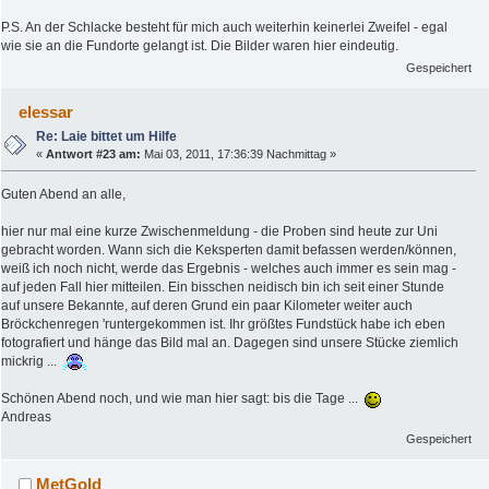
P.S. An der Schlacke besteht für mich auch weiterhin keinerlei Zweifel - egal
wie sie an die Fundorte gelangt ist. Die Bilder waren hier eindeutig.
Gespeichert
elessar
Re: Laie bittet um Hilfe
«
Antwort #23 am:
Mai 03, 2011, 17:36:39 Nachmittag »
Guten Abend an alle,
hier nur mal eine kurze Zwischenmeldung - die Proben sind heute zur Uni
gebracht worden. Wann sich die Keksperten damit befassen werden/können,
weiß ich noch nicht, werde das Ergebnis - welches auch immer es sein mag -
auf jeden Fall hier mitteilen. Ein bisschen neidisch bin ich seit einer Stunde
auf unsere Bekannte, auf deren Grund ein paar Kilometer weiter auch
Bröckchenregen 'runtergekommen ist. Ihr größtes Fundstück habe ich eben
fotografiert und hänge das Bild mal an. Dagegen sind unsere Stücke ziemlich
mickrig ...
Schönen Abend noch, und wie man hier sagt: bis die Tage ...
Andreas
Gespeichert
MetGold