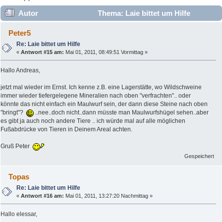
Autor
Thema: Laie bittet um Hilfe
(Gelesen 13583 mal)
Peter5
Re: Laie bittet um Hilfe
«
Antwort #15 am:
Mai 01, 2011, 08:49:51 Vormittag »
Hallo Andreas,
jetzt mal wieder im Ernst. Ich kenne z.B. eine Lagerstätte, wo Wildschweine
immer wieder tiefergelegene Mineralien nach oben "verfrachten".. oder
könnte das nicht einfach ein Maulwurf sein, der dann diese Steine nach oben
"bringt"?
..nee..doch nicht..dann müsste man Maulwurfshügel sehen..aber
es gibt ja auch noch andere Tiere .. ich würde mal auf alle möglichen
Fußabdrücke von Tieren in Deinem Areal achten.
Gruß Peter
Gespeichert
Topas
Re: Laie bittet um Hilfe
«
Antwort #16 am:
Mai 01, 2011, 13:27:20 Nachmittag »
Hallo elessar,