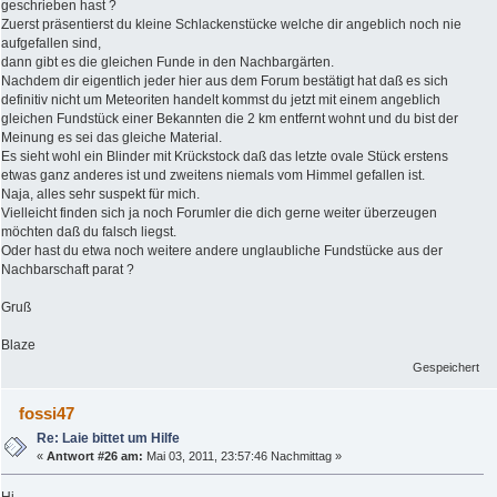
geschrieben hast ?
Zuerst präsentierst du kleine Schlackenstücke welche dir angeblich noch nie
aufgefallen sind,
dann gibt es die gleichen Funde in den Nachbargärten.
Nachdem dir eigentlich jeder hier aus dem Forum bestätigt hat daß es sich
definitiv nicht um Meteoriten handelt kommst du jetzt mit einem angeblich
gleichen Fundstück einer Bekannten die 2 km entfernt wohnt und du bist der
Meinung es sei das gleiche Material.
Es sieht wohl ein Blinder mit Krückstock daß das letzte ovale Stück erstens
etwas ganz anderes ist und zweitens niemals vom Himmel gefallen ist.
Naja, alles sehr suspekt für mich.
Vielleicht finden sich ja noch Forumler die dich gerne weiter überzeugen
möchten daß du falsch liegst.
Oder hast du etwa noch weitere andere unglaubliche Fundstücke aus der
Nachbarschaft parat ?
Gruß
Blaze
Gespeichert
fossi47
Re: Laie bittet um Hilfe
«
Antwort #26 am:
Mai 03, 2011, 23:57:46 Nachmittag »