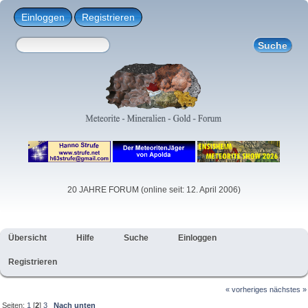
Einloggen
Registrieren
20 JAHRE FORUM (online seit: 12. April 2006)
Übersicht
Hilfe
Suche
Einloggen
Registrieren
« vorheriges
nächstes »
Seiten:
1
[
2
]
3
Nach unten