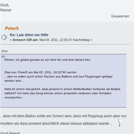
Gruß,
Rainer
Gespeichert
Peter5
Re: Laie bittet um Hilfe
«
Antwort #29 am:
Mai 04, 2011, 12:05:47 Nachmittag »
Zitat
Hmmm, ich grübel gerade so vor mich hin und lese dieses hier:
Zitat von: Peter5 am Mai 02, 2011, 19:32:50 nachm.
.. also es sollen auch schon Sachen aus Ballons und aus Flugzeugen gekippt
worden sein ..
Habt ihr schon mal gehört, dass jemand in einem Heißluftballon Schlacke als Ballast
mitführt? Ich mein das Zeug könnte schon jemanden verletzen oder Schäden
verursachen...
.. dass mit dem Ballon sollte ein Scherz sein; dass mit Flugzeug auch aber nur
insofern als dass jemand absichtlich etwas daraus abkippen würde ..
Gruß Peter5