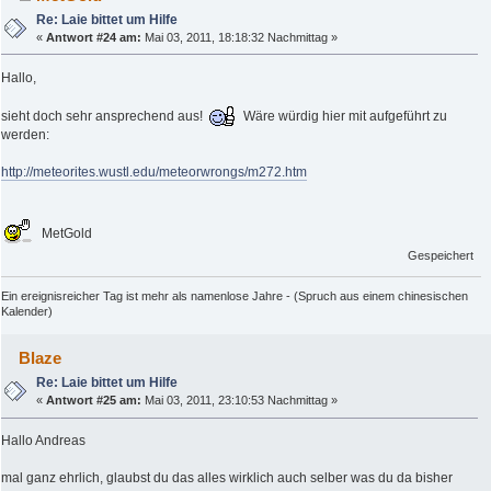
Re: Laie bittet um Hilfe
«
Antwort #24 am:
Mai 03, 2011, 18:18:32 Nachmittag »
Hallo,
sieht doch sehr ansprechend aus!
Wäre würdig hier mit aufgeführt zu
werden:
http://meteorites.wustl.edu/meteorwrongs/m272.htm
MetGold
Gespeichert
Ein ereignisreicher Tag ist mehr als namenlose Jahre - (Spruch aus einem chinesischen
Kalender)
Blaze
Re: Laie bittet um Hilfe
«
Antwort #25 am:
Mai 03, 2011, 23:10:53 Nachmittag »
Hallo Andreas
mal ganz ehrlich, glaubst du das alles wirklich auch selber was du da bisher