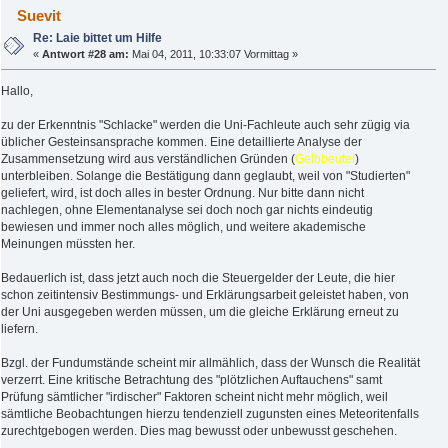
Suevit
Re: Laie bittet um Hilfe
«
Antwort #28 am:
Mai 04, 2011, 10:33:07 Vormittag »
Hallo,
zu der Erkenntnis "Schlacke" werden die Uni-Fachleute auch sehr zügig via
üblicher Gesteinsansprache kommen. Eine detaillierte Analyse der
Zusammensetzung wird aus verständlichen Gründen (
Gelbbeutel
)
unterbleiben. Solange die Bestätigung dann geglaubt, weil von "Studierten"
geliefert, wird, ist doch alles in bester Ordnung. Nur bitte dann nicht
nachlegen, ohne Elementanalyse sei doch noch gar nichts eindeutig
bewiesen und immer noch alles möglich, und weitere akademische
Meinungen müssten her.
Bedauerlich ist, dass jetzt auch noch die Steuergelder der Leute, die hier
schon zeitintensiv Bestimmungs- und Erklärungsarbeit geleistet haben, von
der Uni ausgegeben werden müssen, um die gleiche Erklärung erneut zu
liefern.
Bzgl. der Fundumstände scheint mir allmählich, dass der Wunsch die Realität
verzerrt. Eine kritische Betrachtung des "plötzlichen Auftauchens" samt
Prüfung sämtlicher "irdischer" Faktoren scheint nicht mehr möglich, weil
sämtliche Beobachtungen hierzu tendenziell zugunsten eines Meteoritenfalls
zurechtgebogen werden. Dies mag bewusst oder unbewusst geschehen.