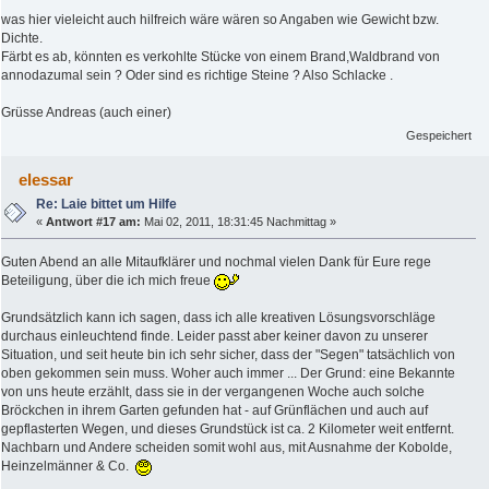
was hier vieleicht auch hilfreich wäre wären so Angaben wie Gewicht bzw.
Dichte.
Färbt es ab, könnten es verkohlte Stücke von einem Brand,Waldbrand von
annodazumal sein ? Oder sind es richtige Steine ? Also Schlacke .
Grüsse Andreas (auch einer)
Gespeichert
elessar
Re: Laie bittet um Hilfe
«
Antwort #17 am:
Mai 02, 2011, 18:31:45 Nachmittag »
Guten Abend an alle Mitaufklärer und nochmal vielen Dank für Eure rege
Beteiligung, über die ich mich freue
Grundsätzlich kann ich sagen, dass ich alle kreativen Lösungsvorschläge
durchaus einleuchtend finde. Leider passt aber keiner davon zu unserer
Situation, und seit heute bin ich sehr sicher, dass der "Segen" tatsächlich von
oben gekommen sein muss. Woher auch immer ... Der Grund: eine Bekannte
von uns heute erzählt, dass sie in der vergangenen Woche auch solche
Bröckchen in ihrem Garten gefunden hat - auf Grünflächen und auch auf
gepflasterten Wegen, und dieses Grundstück ist ca. 2 Kilometer weit entfernt.
Nachbarn und Andere scheiden somit wohl aus, mit Ausnahme der Kobolde,
Heinzelmänner & Co.