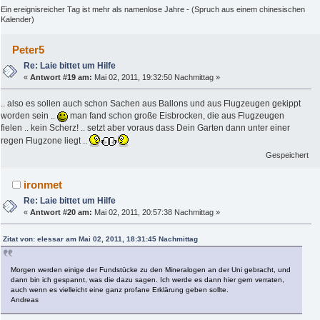
Ein ereignisreicher Tag ist mehr als namenlose Jahre - (Spruch aus einem chinesischen
Kalender)
Peter5
Re: Laie bittet um Hilfe
«
Antwort #19 am:
Mai 02, 2011, 19:32:50 Nachmittag »
.. also es sollen auch schon Sachen aus Ballons und aus Flugzeugen gekippt
worden sein ..
man fand schon große Eisbrocken, die aus Flugzeugen
fielen .. kein Scherz! .. setzt aber voraus dass Dein Garten dann unter einer
regen Flugzone liegt ..
Gespeichert
ironmet
Re: Laie bittet um Hilfe
«
Antwort #20 am:
Mai 02, 2011, 20:57:38 Nachmittag »
Zitat von: elessar am Mai 02, 2011, 18:31:45 Nachmittag
Morgen werden einige der Fundstücke zu den Mineralogen an der Uni gebracht, und
dann bin ich gespannt, was die dazu sagen. Ich werde es dann hier gern verraten,
auch wenn es vielleicht eine ganz profane Erklärung geben sollte.
Andreas