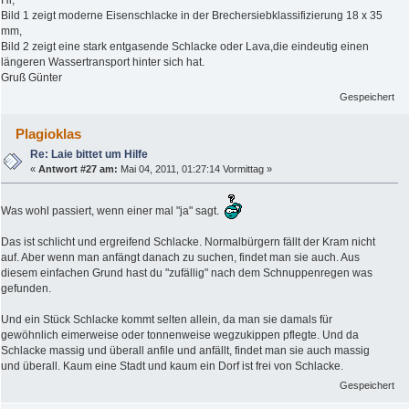
Hi,
Bild 1 zeigt moderne Eisenschlacke in der Brechersiebklassifizierung 18 x 35
mm,
Bild 2 zeigt eine stark entgasende Schlacke oder Lava,die eindeutig einen
längeren Wassertransport hinter sich hat.
Gruß Günter
Gespeichert
Plagioklas
Re: Laie bittet um Hilfe
«
Antwort #27 am:
Mai 04, 2011, 01:27:14 Vormittag »
Was wohl passiert, wenn einer mal "ja" sagt.
Das ist schlicht und ergreifend Schlacke. Normalbürgern fällt der Kram nicht
auf. Aber wenn man anfängt danach zu suchen, findet man sie auch. Aus
diesem einfachen Grund hast du "zufällig" nach dem Schnuppenregen was
gefunden.
Und ein Stück Schlacke kommt selten allein, da man sie damals für
gewöhnlich eimerweise oder tonnenweise wegzukippen pflegte. Und da
Schlacke massig und überall anfile und anfällt, findet man sie auch massig
und überall. Kaum eine Stadt und kaum ein Dorf ist frei von Schlacke.
Gespeichert