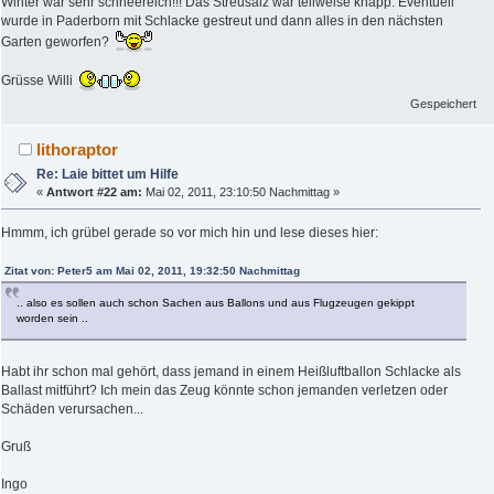
Winter war sehr schneereich!!! Das Streusalz war teilweise knapp. Eventuell
wurde in Paderborn mit Schlacke gestreut und dann alles in den nächsten
Garten geworfen?
Grüsse Willi
Gespeichert
lithoraptor
Re: Laie bittet um Hilfe
«
Antwort #22 am:
Mai 02, 2011, 23:10:50 Nachmittag »
Hmmm, ich grübel gerade so vor mich hin und lese dieses hier:
Zitat von: Peter5 am Mai 02, 2011, 19:32:50 Nachmittag
.. also es sollen auch schon Sachen aus Ballons und aus Flugzeugen gekippt
worden sein ..
Habt ihr schon mal gehört, dass jemand in einem Heißluftballon Schlacke als
Ballast mitführt? Ich mein das Zeug könnte schon jemanden verletzen oder
Schäden verursachen...
Gruß
Ingo