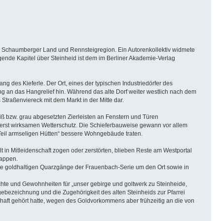
 Schaumberger Land und Rennsteigregion. Ein Autorenkollektiv widmete
ende Kapitel über Steinheid ist dem im Berliner Akademie-Verlag
ng des Kieferle. Der Ort, eines der typischen Industriedörfer des
g an das Hangrelief hin. Während das alte Dorf weiter westlich nach dem
 Straßenviereck mit dem Markt in der Mitte dar.
iß bzw. grau abgesetzten Zierleisten an Fenstern und Türen
erst wirksamen Wetterschutz. Die Schieferbauweise gewann vor allem
Teil armseligen Hütten“ bessere Wohngebäude traten.
in Mitleidenschaft zogen oder zerstörten, blieben Reste am Westportal
Wappen.
e goldhaltigen Quarzgänge der Frauenbach-Serie um den Ort sowie in
te und Gewohnheiten für „unser gebirge und goltwerk zu Steinheide,
gebezeichnung und die Zugehörigkeit des alten Steinheids zur Pfarrei
haft gehört hatte, wegen des Goldvorkommens aber frühzeitig an die von