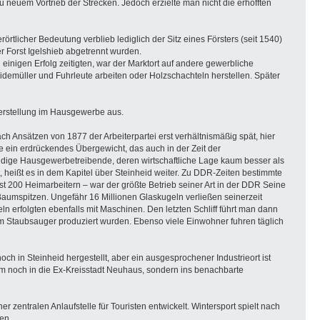
u neuem Vortrieb der Strecken. Jedoch erzielte man nicht die erhofften
tlicher Bedeutung verblieb lediglich der Sitz eines Försters (seit 1540)
 Forst Igelshieb abgetrennt wurden.
 einigen Erfolg zeitigten, war der Marktort auf andere gewerbliche
idemüller und Fuhrleute arbeiten oder Holzschachteln herstellen. Später
herstellung im Hausgewerbe aus.
ch Ansätzen von 1877 der Arbeiterpartei erst verhältnismäßig spät, hier
 ein erdrückendes Übergewicht, das auch in der Zeit der
ständige Hausgewerbetreibende, deren wirtschaftliche Lage kaum besser als
, heißt es in dem Kapitel über Steinheid weiter. Zu DDR-Zeiten bestimmte
t 200 Heimarbeitern – war der größte Betrieb seiner Art in der DDR Seine
Baumspitzen. Ungefähr 16 Millionen Glaskugeln verließen seinerzeit
n erfolgten ebenfalls mit Maschinen. Den letzten Schliff führt man dann
dem Staubsauger produziert wurden. Ebenso viele Einwohner fuhren täglich
h in Steinheid hergestellt, aber ein ausgesprochener Industrieort ist
um noch in die Ex-Kreisstadt Neuhaus, sondern ins benachbarte
 zentralen Anlaufstelle für Touristen entwickelt. Wintersport spielt nach
en.