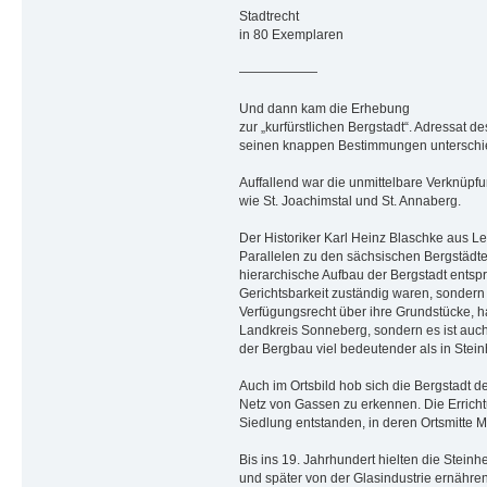
Stadtrecht
in 80 Exemplaren
——————
Und dann kam die Erhebung
zur „kurfürstlichen Bergstadt“. Adressat
seinen knappen Bestimmungen unterschied
Auffallend war die unmittelbare Verknüpfu
wie St. Joachimstal und St. Annaberg.
Der Historiker Karl Heinz Blaschke aus Le
Parallelen zu den sächsischen Bergstädten
hierarchische Aufbau der Bergstadt entspri
Gerichtsbarkeit zuständig waren, sondern
Verfügungsrecht über ihre Grundstücke, h
Landkreis Sonneberg, sondern es ist auch
der Bergbau viel bedeutender als in Steinh
Auch im Ortsbild hob sich die Bergstadt d
Netz von Gassen zu erkennen. Die Errichtu
Siedlung entstanden, in deren Ortsmitte Ma
Bis ins 19. Jahrhundert hielten die Stein
und später von der Glasindustrie ernähren