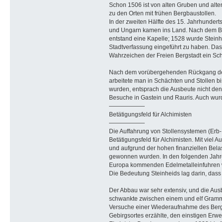
Schon 1506 ist von alten Gruben und alte
zu den Orten mit frühen Bergbaustollen.
In der zweiten Hälfte des 15. Jahrhundert
und Ungarn kamen ins Land. Nach dem Bau
entstand eine Kapelle; 1528 wurde Steinh
Stadtverfassung eingeführt zu haben. Das 
Wahrzeichen der Freien Bergstadt ein Sch
Nach dem vorübergehenden Rückgang des 
arbeitete man in Schächten und Stollen b
wurden, entsprach die Ausbeute nicht den
Besuche in Gastein und Rauris. Auch wurd
——————
Betätigungsfeld für Alchimisten
——————
Die Auffahrung von Stollensystemen (Erb-
Betätigungsfeld für Alchimisten. Mit viel
und aufgrund der hohen finanziellen Belas
gewonnen wurden. In den folgenden Jahre
Europa kommenden Edelmetalleinfuhren w
Die Bedeutung Steinheids lag darin, das
Der Abbau war sehr extensiv, und die Ausb
schwankte zwischen einem und elf Gramm 
Versuche einer Wiederaufnahme des Bergba
Gebirgsortes erzählte, den einstigen Erwe