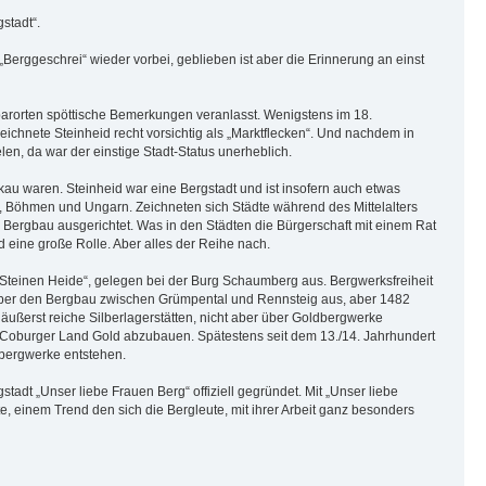
stadt“.
erggeschrei“ wieder vorbei, geblieben ist aber die Erinnerung an einst
hbarorten spöttische Bemerkungen veranlasst. Wenigstens im 18.
ichnete Steinheid recht vorsichtig als „Marktflecken“. Und nachdem in
n, da war der einstige Stadt-Status unerheblich.
lkau waren. Steinheid war eine Bergstadt und ist insofern auch etwas
 Böhmen und Ungarn. Zeichneten sich Städte während des Mittelalters
Bergbau ausgerichtet. Was in den Städten die Bürgerschaft mit einem Rat
d eine große Rolle. Aber alles der Reihe nach.
 „Steinen Heide“, gelegen bei der Burg Schaumberg aus. Bergwerksfreiheit
 über den Bergbau zwischen Grümpental und Rennsteig aus, aber 1482
äußerst reiche Silberlagerstätten, nicht aber über Goldbergwerke
 Coburger Land Gold abzubauen. Spätestens seit dem 13./14. Jahrhundert
bergwerke entstehen.
adt „Unser liebe Frauen Berg“ offiziell gegründet. Mit „Unser liebe
, einem Trend den sich die Bergleute, mit ihrer Arbeit ganz besonders