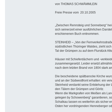
von THOMAS SCHWÄMMLEIN
Freie Presse vom 20.10.2005
„Zwischen Rennsteig und Sonneberg“ heiß
sich seinerzeit einer ausführlichen Dars
erschienenen Buch entnommen.
STEINHEID – „Von der Fernverkehrsstraße 2
südöstlichen Thüringer Waldes, zieht sic
Tal der Grümpen zu auf dem Flurstück Altst
Häuser mit Schieferdächern und -verkleidu
zusammengesetzt. Leider ersetzt allmähl
nach dem letzten Brand von 1804 stark an
Die bescheidene spätbarocke Kirche wurde
und an der Südwestfront erhalten: ein ve
Steinheid verdankt seine Entstehung der
den Tälern der Grümpen und Göritz.
Wenn die Markgrafen von Meißen als Land
gelegen by Schowenberg“ garantieren, so i
Schalkau lassen es weiterhin als sicher 
Osten her vordringenden Henneberger ode