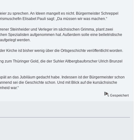
sfeier zu sprechen. An Ideen mangelt es nicht. Bürgermeister Schreppel
rismuschefin Elisabet Pauli sagt: „Da müssen wir was machen.“
orener Steinheider und Verleger im sächsischen Grimma, plant zwei
lichen Spezialisten aufgenommen hat. Außerdem solle eine belletristische
 aufgelegt werden.
er Kirche ist bisher wenig über die Ortsgeschichte veröffentlicht worden.
ng zum Thüringer Gold, die der Suhler Altbergbauforscher Ulrich Brunzel
iv spät an das Jubiläum gedacht habe. Indessen ist der Bürgermeister schon
pannend sei die Geschichte schon. Und mit Blick auf die kursächsische
nheid war.“
Gespeichert