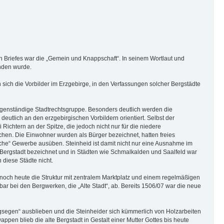
n Briefes war die „Gemein und Knappschaft“. In seinem Wortlaut und
nden wurde.
 sich die Vorbilder im Erzgebirge, in den Verfassungen solcher Bergstädte
 eigenständige Stadtrechtsgruppe. Besonders deutlich werden die
eutlich an den erzgebirgischen Vorbildern orientiert. Selbst der
Richtern an der Spitze, die jedoch nicht nur für die niedere
chen. Die Einwohner wurden als Bürger bezeichnet, hatten freies
iche“ Gewerbe ausüben. Steinheid ist damit nicht nur eine Ausnahme im
 Bergstadt bezeichnet und in Städten wie Schmalkalden und Saalfeld war
 diese Städte nicht.
t noch heute die Struktur mit zentralem Marktplatz und einem regelmäßigen
ar bei den Bergwerken, die „Alte Stadt“, ab. Bereits 1506/07 war die neue
ergsegen“ ausblieben und die Steinheider sich kümmerlich von Holzarbeiten
pen blieb die alte Bergstadt in Gestalt einer Mutter Gottes bis heute