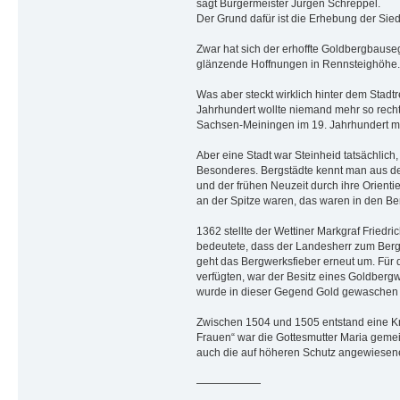
sagt Bürgermeister Jürgen Schreppel.
Der Grund dafür ist die Erhebung der Sied
Zwar hat sich der erhoffte Goldbergbause
glänzende Hoffnungen in Rennsteighöhe.
Was aber steckt wirklich hinter dem Stad
Jahrhundert wollte niemand mehr so recht 
Sachsen-Meiningen im 19. Jahrhundert mit
Aber eine Stadt war Steinheid tatsächlich
Besonderes. Bergstädte kennt man aus de
und der frühen Neuzeit durch ihre Orient
an der Spitze waren, das waren in den Ber
1362 stellte der Wettiner Markgraf Friedr
bedeutete, dass der Landesherr zum Berg
geht das Bergwerksfieber erneut um. Für d
verfügten, war der Besitz eines Goldber
wurde in dieser Gegend Gold gewaschen 
Zwischen 1504 und 1505 entstand eine Knap
Frauen“ war die Gottesmutter Maria gemein
auch die auf höheren Schutz angewiesene
——————