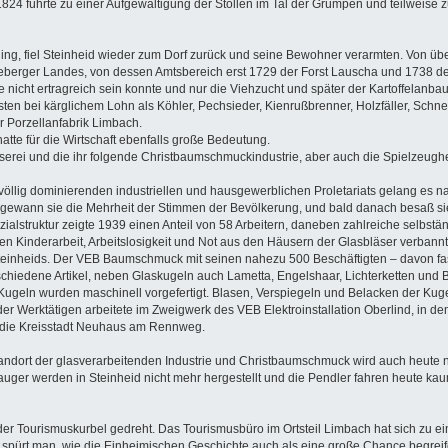
824 führte zu einer Aufgewältigung der Stollen im Tal der Grümpen und teilweise z
g, fiel Steinheid wieder zum Dorf zurück und seine Bewohner verarmten. Von überör
berger Landes, von dessen Amtsbereich erst 1729 der Forst Lauscha und 1738 der
 nicht ertragreich sein konnte und nur die Viehzucht und später der Kartoffelanbau
en bei kärglichem Lohn als Köhler, Pechsieder, Kienrußbrenner, Holzfäller, Schne
er Porzellanfabrik Limbach.
e für die Wirtschaft ebenfalls große Bedeutung.
läserei und die ihr folgende Christbaumschmuckindustrie, aber auch die Spielzeug
 völlig dominierenden industriellen und hausgewerblichen Proletariats gelang es na
 gewann sie die Mehrheit der Stimmen der Bevölkerung, und bald danach besaß sie
Sozialstruktur zeigte 1939 einen Anteil von 58 Arbeitern, daneben zahlreiche selb
den Kinderarbeit, Arbeitslosigkeit und Not aus den Häusern der Glasbläser verbannt
r Steinheids. Der VEB Baumschmuck mit seinen nahezu 500 Beschäftigten – davon fas
chiedene Artikel, neben Glaskugeln auch Lametta, Engelshaar, Lichterketten und 
 Kugeln wurden maschinell vorgefertigt. Blasen, Verspiegeln und Belacken der Kugel
ider Werktätigen arbeitete im Zweigwerk des VEB Elektroinstallation Oberlind, in 
n die Kreisstadt Neuhaus am Rennweg.
andort der glasverarbeitenden Industrie und Christbaumschmuck wird auch heute noc
auger werden in Steinheid nicht mehr hergestellt und die Pendler fahren heute ka
der Tourismuskurbel gedreht. Das Tourismusbüro im Ortsteil Limbach hat sich zu einer
d spürt man, wie die Einheimischen Geschichte auch als eine große Chance begreif