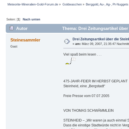
Meteorite-Mineralien-Gold-Forum.de
»
Goldwaschen
»
Berggold, Au-, Ag-, Pt-Nuggets
Seiten: [
1
]
Nach unten
Autor
Thema: Drei Zeitungsartikel über
Drei Zeitungsartikel über die Stei
Steinesammler
«
am:
März 09, 2007, 21:35:47 Nachmit
Gast
Viel spaß beim lesen . . .
475-JAHR-FEIER IM HERBST GEPLANT
Steinheid, eine „Bergstadt“
Freie Presse vom 07.07.2005
VON THOMAS SCHWÄMMLEIN
STEINHEID – „Wir waren ja auch einmal Sta
Dass die einstige Stadtwürde nicht in Ver