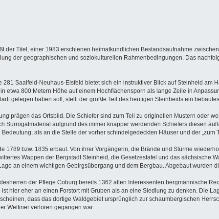
t der Titel, einer 1983 erschienen heimatkundlichen Bestandsaufnahme zwischen
tellung der geographischen und soziokulturellen Rahmenbedingungen. Das nachfolg
81 Saalfeld-Neuhaus-Eisfeld bietet sich ein instruktiver Blick auf Steinheid am Ha
h in etwa 800 Metern Höhe auf einem Hochflächensporn als lange Zeile in Anpassun
adt gelegen haben soll, stellt der größte Teil des heutigen Steinheids ein bebautes
ng prägen das Ortsbild. Die Schiefer sind zum Teil zu originellen Mustern oder we
ich Surrogatmaterial aufgrund des immer knapper werdenden Schiefers diesen äuß
 Bedeutung, als an die Stelle der vorher schindelgedeckten Häuser und der „zum 
 1789 bzw. 1835 erbaut. Von ihrer Vorgängerin, die Brände und Stürme wiederholt 
rwittertes Wappen der Bergstadt Steinheid, die Gesetzestafel und das sächsische 
 Lage an einem wichtigen Gebirgsübergang und dem Bergbau. Abgebaut wurden di
esherren der Pflege Coburg bereits 1362 allen Interessenten bergmännische Rech
st hier eher an einen Forstort mit Gruben als an eine Siedlung zu denken. Die La
erscheinen, dass das dortige Waldgebiet ursprünglich zur schaumbergischen Herrsc
r Wettiner verloren gegangen war.