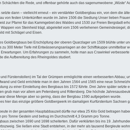
n Schächten die Rede, und offenbar gehörte auch das sagenumwobene „Wüste“ Adorf
s setzte dann – vielleicht erneut – ein verstärkter Goldbergbau ein, von dem die 
 von festen Unterkünften wurde im Jahre 1506 die Siedlung Unser lieben Fraue
eid zur Pfarrei für das Kammgebiet des Waldes und 1530 zur Freien Bergstadt erh
Wappen von Steinheid trägt, abgeleitet vom 1506 verliehenen Gemeindesiegel, die 
ild mit Schlägel und Eisen.
Goldbergbaus bei Erschöpfung der oberen Quarzlager um 1509 blühte unter ung
is zu 300 Meter Tiefe mit Entwässerungsanlagen an der Schiffskuppe unmittelbar we
 Erwartungen. Um Erfahrungen zu sammeln, holte man aus Crawinkel verbesserte Mü
e die Aufbereitung des Rheingoldes studiert.
 und Fürstenstollen) im Tal der Grümpen ermöglichte einen verbesserten Abbau; un
 Aufwand und Geld errichtete man in den Jahren 1564 und 1565 eine neue Schmelzhütt
tung zu einer Einstellung des Bergbaus bis 1572 führte. Drei Jahre später setzte e
n grub man vor allem am Petersberg und Rittersberg. Die höchste Jahresausbeut
ar diese Menge aber so gering, dass der Bergbau 1590 aufgegeben wurde.
s es hier das einzige größere Goldbergwerk im damaligen Kurfürstentum Sachsen g
eute in der gesamten Hauptabbauzeit dürfte nur etwa 25 Kilo Gold betragen haben. I
pro Tonne Gestein und betrug im Durchschnitt 4,3 Gramm pro Tonne.
us zwischen 1690 und 1698 scheiterten. Dafür verklärten bis ins 19. Jahrhundert
rbszweig. Sie ließen eine Stadt entstehen, in der mehr als tausend Bergleute wohn