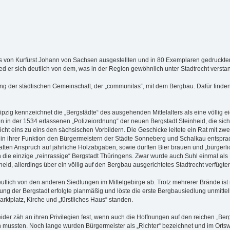
 des von Kurfürst Johann von Sachsen ausgestellten und in 80 Exemplaren gedruckte
 er sich deutlich von dem, was in der Region gewöhnlich unter Stadtrecht versta
ng der städtischen Gemeinschaft, der „communitas“, mit dem Bergbau. Dafür finden
ipzig kennzeichnet die „Bergstädte“ des ausgehenden Mittelalters als eine völlig
 in der 1534 erlassenen „Polizeiordnung“ der neuen Bergstadt Steinheid, die sich d
cht eins zu eins den sächsischen Vorbildern. Die Geschicke leitete ein Rat mit zwei 
 in ihrer Funktion den Bürgermeistern der Städte Sonneberg und Schalkau entspra
atten Anspruch auf jährliche Holzabgaben, sowie durften Bier brauen und „bürgerl
 die einzige „reinrassige“ Bergstadt Thüringens. Zwar wurde auch Suhl einmal als
eid, allerdings über ein völlig auf den Bergbau ausgerichtetes Stadtrecht verfügten
eutlich von den anderen Siedlungen im Mittelgebirge ab. Trotz mehrerer Brände is
ng der Bergstadt erfolgte planmäßig und löste die erste Bergbausiedlung unmittelb
rktplatz, Kirche und „fürstliches Haus“ standen.
heider zäh an ihren Privilegien fest, wenn auch die Hoffnungen auf den reichen „B
 mussten. Noch lange wurden Bürgermeister als „Richter“ bezeichnet und im Ortswap