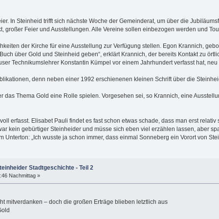
eier. In Steinheid trifft sich nächste Woche der Gemeinderat, um über die Jubiläum
, großer Feier und Ausstellungen. Alle Vereine sollen einbezogen werden und Tou
hkeiten der Kirche für eine Ausstellung zur Verfügung stellen. Egon Krannich, geb
Buch über Gold und Steinheid geben“, erklärt Krannich, der bereits Kontakt zu ört
äuser Technikumslehrer Konstantin Kümpel vor einem Jahrhundert verfasst hat, neu
blikationen, denn neben einer 1992 erschienenen kleinen Schrift über die Steinheid
r das Thema Gold eine Rolle spielen. Vorgesehen sei, so Krannich, eine Ausstellu
oll erfasst. Elisabet Pauli findet es fast schon etwas schade, dass man erst relat
 zwar kein gebürtiger Steinheider und müsse sich eben viel erzählen lassen, aber s
m Unterton: „Ich wusste ja schon immer, dass einmal Sonneberg ein Vorort von Stei
teinheider Stadtgeschichte - Teil 2
:46 Nachmittag »
t mitverdanken – doch die großen Erträge blieben letztlich aus
Gold