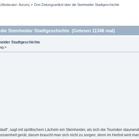
(Moderator:
Aurum
) »
Drei Zeitungsartikel über die Steinheider Stadtgeschichte
 die Steinheider Stadtgeschichte (Gelesen 11346 mal)
nheider Stadtgeschichte
tag »
dt“, sagt mit spöttischem Lächeln ein Steinheider, als sich die Touristen staune
gessenheit gerät, darum braucht man sich nicht zu sorgen, denn im Herbst wird man 