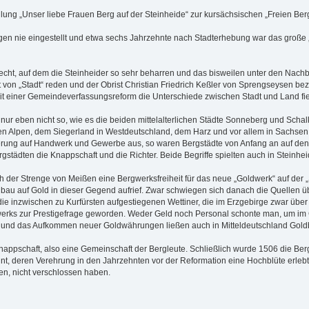
lung „Unser liebe Frauen Berg auf der Steinheide“ zur kursächsischen „Freien Berg
gen nie eingestellt und etwa sechs Jahrzehnte nach Stadterhebung war das große „B
trecht, auf dem die Steinheider so sehr beharren und das bisweilen unter den Nac
von „Stadt“ reden und der Obrist Christian Friedrich Keßler von Sprengseysen beze
 einer Gemeindeverfassungsreform die Unterschiede zwischen Stadt und Land fiele
, nur eben nicht so, wie es die beiden mittelalterlichen Städte Sonneberg und Scha
n Alpen, dem Siegerland in Westdeutschland, dem Harz und vor allem in Sachsen,
ierung auf Handwerk und Gewerbe aus, so waren Bergstädte von Anfang an auf den 
gstädten die Knappschaft und die Richter. Beide Begriffe spielten auch in Steinhei
ich der Strenge von Meißen eine Bergwerksfreiheit für das neue „Goldwerk“ auf der
bau auf Gold in dieser Gegend aufrief. Zwar schwiegen sich danach die Quellen
ie inzwischen zu Kurfürsten aufgestiegenen Wettiner, die im Erzgebirge zwar über 
gwerks zur Prestigefrage geworden. Weder Geld noch Personal schonte man, um im
und das Aufkommen neuer Goldwährungen ließen auch in Mitteldeutschland Gold
pschaft, also eine Gemeinschaft der Bergleute. Schließlich wurde 1506 die Bergst
t, deren Verehrung in den Jahrzehnten vor der Reformation eine Hochblüte erlebte
n, nicht verschlossen haben.