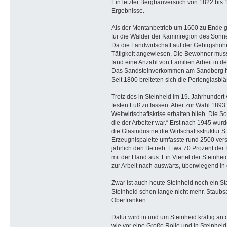
Ein letzter Bergbauversuch von 1822 bis 1
Ergebnisse.
Als der Montanbetrieb um 1600 zu Ende gin
für die Wälder der Kammregion des Sonne
Da die Landwirtschaft auf der Gebirgshöhe
Tätigkeit angewiesen. Die Bewohner musst
fand eine Anzahl von Familien Arbeit in d
Das Sandsteinvorkommen am Sandberg hatt
Seit 1800 breiteten sich die Perlenglasb
Trotz des in Steinheid im 19. Jahrhundert
festen Fuß zu fassen. Aber zur Wahl 1893
Weltwirtschaftskrise erhalten blieb. Die 
die der Arbeiter war.“ Erst nach 1945 wur
die Glasindustrie die Wirtschaftsstruktu
Erzeugnispalette umfasste rund 2500 vers
jährlich den Betrieb. Etwa 70 Prozent der
mit der Hand aus. Ein Viertel der Steinhe
zur Arbeit nach auswärts, überwiegend i
Zwar ist auch heute Steinheid noch ein St
Steinheid schon lange nicht mehr. Staubs
Oberfranken.
Dafür wird in und um Steinheid kräftig an 
wie vor eine Große Rolle und in Steinhei