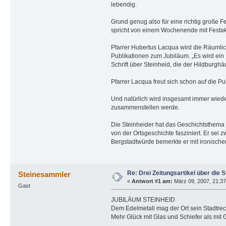
lebendig.
Grund genug also für eine richtig große F
spricht von einem Wochenende mit Festakt
Pfarrer Hubertus Lacqua wird die Räumlic
Publikationen zum Jubiläum. „Es wird ein 
Schrift über Steinheid, die der Hildburgh
Pfarrer Lacqua freut sich schon auf die Pu
Und natürlich wird insgesamt immer wiede
zusammenstellen werde.
Die Steinheider hat das Geschichtsthema v
von der Ortsgeschichte fasziniert. Er sei
Bergstadtwürde bemerkte er mit ironische
Re: Drei Zeitungsartikel über die S
Steinesammler
«
Antwort #1 am:
März 09, 2007, 21:37
Gast
JUBILÄUM STEINHEID
Dem Edelmetall mag der Ort sein Stadtrech
Mehr Glück mit Glas und Schiefer als mit 