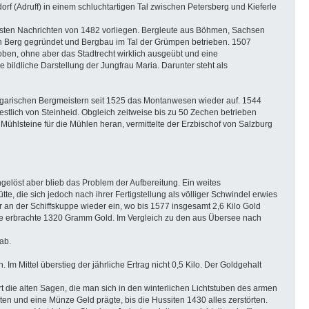
 (Adruff) in einem schluchtartigen Tal zwischen Petersberg und Kieferle
ältesten Nachrichten von 1482 vorliegen. Bergleute aus Böhmen, Sachsen
n Berg gegründet und Bergbau im Tal der Grümpen betrieben. 1507
oben, ohne aber das Stadtrecht wirklich ausgeübt und eine
bildliche Darstellung der Jungfrau Maria. Darunter steht als
arischen Bergmeistern seit 1525 das Montanwesen wieder auf. 1544
stlich von Steinheid. Obgleich zeitweise bis zu 50 Zechen betrieben
hlsteine für die Mühlen heran, vermittelte der Erzbischof von Salzburg
gelöst aber blieb das Problem der Aufbereitung. Ein weites
e, die sich jedoch nach ihrer Fertigstellung als völliger Schwindel erwies
r an der Schiffskuppe wieder ein, wo bis 1577 insgesamt 2,6 Kilo Gold
e erbrachte 1320 Gramm Gold. Im Vergleich zu den aus Übersee nach
ab.
m Mittel überstieg der jährliche Ertrag nicht 0,5 Kilo. Der Goldgehalt
 die alten Sagen, die man sich in den winterlichen Lichtstuben des armen
ten und eine Münze Geld prägte, bis die Hussiten 1430 alles zerstörten.