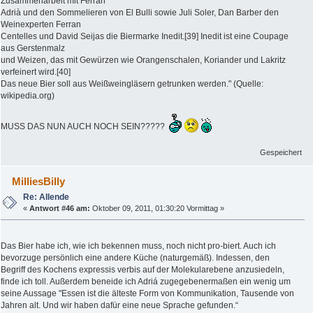
Zusammenarbeit mit Ferran
Adrià und den Sommelieren von El Bulli sowie Juli Soler, Dan Barber den
Weinexperten Ferran
Centelles und David Seijas die Biermarke Inedit.[39] Inedit ist eine Coupage
aus Gerstenmalz
und Weizen, das mit Gewürzen wie Orangenschalen, Koriander und Lakritz
verfeinert wird.[40]
Das neue Bier soll aus Weißweingläsern getrunken werden." (Quelle:
wikipedia.org)
MUSS DAS NUN AUCH NOCH SEIN?????
Gespeichert
MilliesBilly
Re: Allende
«
Antwort #46 am:
Oktober 09, 2011, 01:30:20 Vormittag »
Das Bier habe ich, wie ich bekennen muss, noch nicht pro-biert. Auch ich
bevorzuge persönlich eine andere Küche (naturgemäß). Indessen, den
Begriff des Kochens expressis verbis auf der Molekularebene anzusiedeln,
finde ich toll. Außerdem beneide ich Adriá zugegebenermaßen ein wenig um
seine Aussage "Essen ist die älteste Form von Kommunikation, Tausende von
Jahren alt. Und wir haben dafür eine neue Sprache gefunden.“