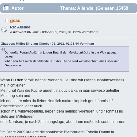
Autor
Thema: Allende (Gelesen 15458
mal)
gsac
Re: Allende
«
Antwort #45 am:
Oktober 09, 2011, 01:19:26 Vormittag »
Zitat von: MilliesBilly am Oktober 09, 2011, 01:08:44 Vormittag
Der große Ferran Adriá hat ja den Begriff der Molekularküche in die Welt gesetzt.
Damit
lebt dann halt auch der Allende. Auf der Ebene sind wir tatsächlich alle Esser und
Gegessene.
Wenn Du
den
"groß" nennst, werter Millie, sind wir (sehr ausnahmsweise!!)
mal nicht einer
Meinung! Was die Küche angeht, na gut, da kann man sowieso geteilter
Meinung sein und
ich orientiere mich da lieber ziemlich makroskopisch gen böhmisch/
österreichisch, oder auch
schon mal wildwest-blutig, neben dem heimisch-deftigen, und fischmässig
stets gen Mittelmeer
oder Nordsee, je nach Stimmungslage, aber dann mußte ich soeben lernen:
"Im Jahre 2009 kreierte die spanische Bierbrauerei Estrella Damm in