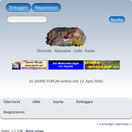
Einloggen
Registrieren
20 JAHRE FORUM (online seit: 12. April 2006)
Übersicht
Hilfe
Suche
Einloggen
Registrieren
« vorheriges
nächstes »
Seiten:
1
2
3
[
4
]
Nach unten