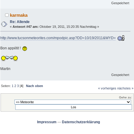
Gespeichert
karmaka
Re: Allende
«
Antwort #47 am:
Oktober 19, 2011, 15:20:35 Nachmittag »
http://www.tucsonmeteorites.com/mpodpic.asp?DD=10/19/2011&WYD=
Bon appétit !
Martin
Gespeichert
Seiten:
1
2
3
[
4
]
Nach oben
« vorheriges
nächstes »
Gehe zu:
Impressum
---
Datenschutzerklärung