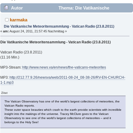
Autor
Thema: Die Vatikanische
Meteoritensammlung - Vatican Radio (23.8.2011) (Gelesen
karmaka
2544 mal)
Die Vatikanische Meteoritensammlung - Vatican Radio (23.8.2011)
«
am:
August 24, 2011, 21:57:45 Nachmittag »
Die Vatikanische Meteoritensammlung - Vatican Radio (23.8.2011)
Vatican Radio (23.8.2011)
(11.16 Min.)
MP3-Stream:
http://www.news.va/en/news/the-vaticans-meteorites
MP3:
http://212.77.9.26/newsva/web/2011-08-24_08-38-26/RV-EN-CHURCH-
1-1.mp3
Zitat
The Vatican Observatory has one of the world’s largest collections of meteorites, the
Vatican Radio reports.
These outer space beauties which crash to the earth provide scientists with incredible
insight into the makings of the universe. Tracey McClure goes to the Vatican
Observatory to see one of the world’s largest collections of meteorites – and it
belongs to the Holy See!