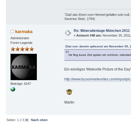
"Daß das Eisen vom Himmel gefallen sein soll, 
Xaverius Stütz, 1794)
Re: Mineralientage München 2011
karmaka
«
Antwort #48 am:
November 20, 2011,
Administrator
Foren-Legende
Zitat von: darwin upheaval am November 05, 
mir flog kurze Zeit später ein schöner, orientie
Ein würdiges 'Meteorite Picture of the Da
http://www.tucsonmeteorites.com/mpod
Beiträge: 6247
Martin
Seiten:
1
2
3
[
4
]
Nach oben