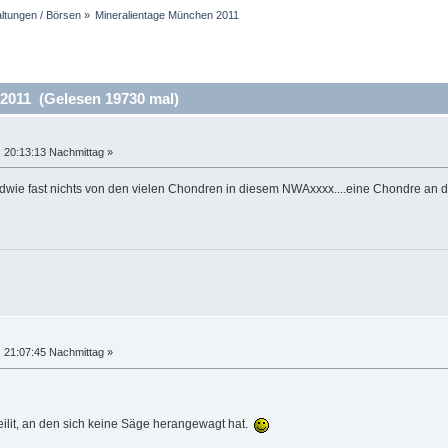
altungen / Börsen
»
Mineralientage München 2011
2011 (Gelesen 19730 mal)
 20:13:13 Nachmittag »
endwie fast nichts von den vielen Chondren in diesem NWAxxxx....eine Chondre an d
 21:07:45 Nachmittag »
ilit, an den sich keine Säge herangewagt hat.