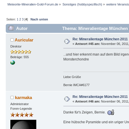
Meteorite-Mineralien-Gold-Forum.de
»
Sonstiges (hobbyspezifisch)
»
weitere Veranst
Seiten:
1
2
3
[
4
]
Nach unten
Autor
Thema: Mineralientage München 
Re: Mineralientage München 2011
Auricular
«
Antwort #45 am:
November 06, 2011,
Direktor
...und hier erkennt man auf dem Bild irg
Beiträge: 555
Monsterchondre
Liebe Grüße
Bernie IMCA#6177
Re: Mineralientage München 2011
karmaka
«
Antwort #46 am:
November 06, 2011,
Administrator
Foren-Legende
Danke für's Zeigen, Bernie.
Eine hübsche Pyramide und ein uriger Ure