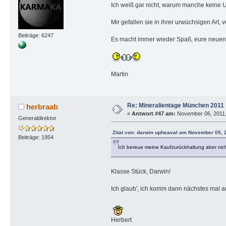
Ich weiß gar nicht, warum manche keine U
Mir gefallen sie in ihrer urwüchsigen Art, v
Beiträge: 6247
Es macht immer wieder Spaß, eure neuen 
Martin
Re: Mineralientage München 2011
herbraab
«
Antwort #47 am:
November 06, 2011,
Generaldirektor
Zitat von: darwin upheaval am November 05, 
Beiträge: 1954
Ich bereue meine Kaufzurückhaltung aber nicht, 
Klasse Stück, Darwin!
Ich glaub', ich komm dann nächstes mal a
Herbert