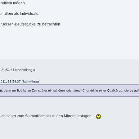
reiliten mögen.
or allem als Individuals.
'Börsen-Beutestücke' zu betrachten.
 21:52:31 Nachmittag »
2011, 23:54:37 Nachmittag
denn mir flog kurze Zeit später ein schöner, orientierter Chondrit in einer Qualität zu, die es au
uch lieber zum Stammtisch als zu den Mineralientagen...