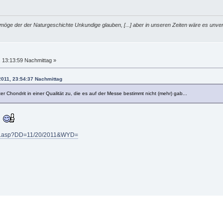
möge der der Naturgeschichte Unkundige glauben, [...] aber in unseren Zeiten wäre es unver
 13:13:59 Nachmittag »
2011, 23:54:37 Nachmittag
rter Chondrit in einer Qualität zu, die es auf der Messe bestimmt nicht (mehr) gab...
y'
pic.asp?DD=11/20/2011&WYD=