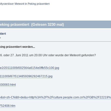
Mysteriöser Meteorit in Peking präsentiert
eking präsentiert (Gelesen 3230 mal)
tiert
»
king präsentiert worden...
16. oder 27. Juni 2011 um 20.00 Uhr oder wurde der Meteorit gefunden?
/site2/20111009/002564a6154e0ffb55c100.jpg
/20111009/87/5134859396292467215.jpg
5830083.html
e?hl=de&sl=zh-CN&tl=de&u=http%3A%2F%2Fculture.people.com.cn%2FGB%2F22219
2752408.htm