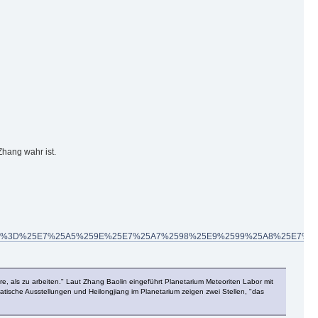
hang wahr ist.
earch%3Fq%3D%25E7%25A5%259E%25E7%25A7%2598%25E9%2599%25A8%25E7
, als zu arbeiten." Laut Zhang Baolin eingeführt Planetarium Meteoriten Labor mit
tische Ausstellungen und Heilongjiang im Planetarium zeigen zwei Stellen, "das