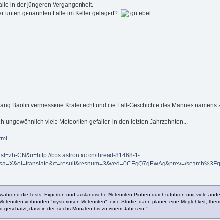
älle in der jüngeren Vergangenheit.
er unten genannten Fälle im Keller gelagert?
Zhang Baolin vermessene Krater echt und die Fall-Geschichte des Mannes namens Z
ch ungewöhnlich viele Meteoriten gefallen in den letzten Jahrzehnten...
tml
e&sl=zh-CN&u=http://bbs.astron.ac.cn/thread-81468-1-
A&sa=X&oi=translate&ct=result&resnum=3&ved=0CEgQ7gEwAg&prev=/s
 während die Tests, Experten und ausländische Meteoriten-Proben durchzuführen und viele andere
teoriten verbunden "mysteriösen Meteoriten", eine Studie, dann planen eine Möglichkeit, thema
ird geschätzt, dass in den sechs Monaten bis zu einem Jahr sein."