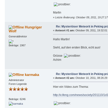
Martin
«
Letzte Änderung: Oktober 09, 2011, 19:27:1
Re: Mysteriöser Meteorit in Peking pr
Hungriger
Wolf
«
Antwort #1 am:
Oktober 09, 2011, 19:32:01
Generaldirektor
Hallo Martin!
Beiträge: 1967
Sieht, auf den ersten Blick, echt aus!
Grüsse
Achim
Re: Mysteriöser Meteorit in Peking pr
karmaka
«
Antwort #2 am:
Oktober 10, 2011, 08:26:29 
Administrator
Foren-Legende
Hier ein Video zum Thema:
http://v.ifeng.com/news/society/201110
Beiträge: 6246