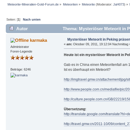
Meteorite-Mineralien-Gold-Forum.de
»
Meteoriten
»
Meteorite
(Moderator:
JaH073
) »
Seiten: [
1
]
Nach unten
Autor
Thema: Mysteriöser Meteorit in P
Mysteriöser Meteorit in Peking präsen
karmaka
«
am:
Oktober 09, 2011, 19:12:04 Nachmittag 
Administrator
Foren-Legende
Heute ist ein mysteriöser Meteorit in Pe
Gab es in China einen Meteoritenfall am 
Ist es überhaupt ein Meteorit?
Beiträge: 6246
http://imgtravel.gmw.cn/attachement/jpg
http://www.people.com.cn/mediafile/pic
http://culture.people.com.cn/GB/22219/1
Übersetzung:
http://translate.google.com/translat
http://travel.gmw.cn/2011-10/09/content_