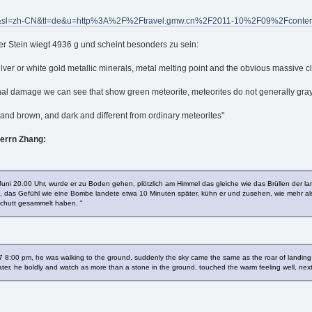
?hl=de&sl=zh-CN&tl=de&u=http%3A%2F%2Ftravel.gmw.cn%2F2011-10%2F09%2Fconte
Der Stein wiegt 4936 g und scheint besonders zu sein:
ilver or white gold metallic minerals, metal melting point and the obvious massive c
ernal damage we can see that show green meteorite, meteorites do not generally gray, 
ack and brown, and dark and different from ordinary meteorites"
Herrn Zhang:
 Juni 20.00 Uhr, wurde er zu Boden gehen, plötzlich am Himmel das gleiche wie das Brüllen der
 das Gefühl wie eine Bombe landete etwa 10 Minuten später, kühn er und zusehen, wie mehr als
Schutt gesammelt haben. "
7 8:00 pm, he was walking to the ground, suddenly the sky came the same as the roar of landing ai
ter, he boldly and watch as more than a stone in the ground, touched the warm feeling well, next 