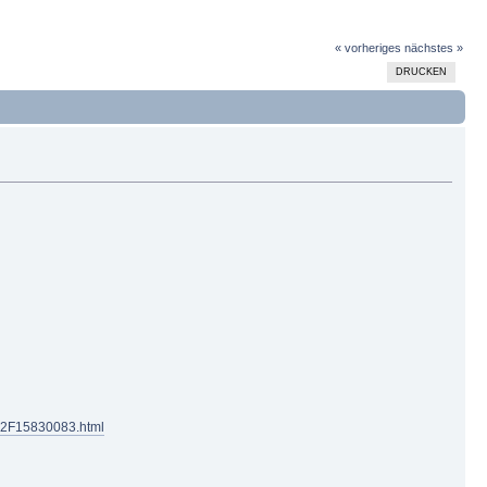
« vorheriges
nächstes »
DRUCKEN
%2F15830083.html