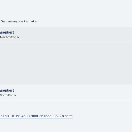
7 Nachmittag von karmaka
»
äsentiert
 Nachmittag »
äsentiert
Vormittag »
/1d1b1a81-d1b8-4b38-9bdf-2b16dd03617b.shtml