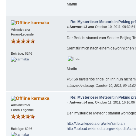
Martin
Re: Mysteriöser Meteorit in Peking pr
karmaka
«
Antwort #3 am:
Oktober 10, 2011, 09:32:54 
Administrator
Foren-Legende
Der Bericht stammt vom Sender Beijing Tel
Sieht für mich nach einem gewöhnlichen C
Beiträge: 6246
Martin
PS: So mysteriös finde ich ihn nun nicht 
«
Letzte Änderung: Oktober 10, 2011, 09:49:0
Re: Mysteriöser Meteorit in Peking pr
karmaka
«
Antwort #4 am:
Oktober 11, 2011, 16:10:06
Administrator
Foren-Legende
Der 'mysteriöse Meteorit' stammt womögli
http://de.wikipedia.org/wiki/Yanbian
http://upload.wikimedia.org/wikipedia/c
Beiträge: 6246