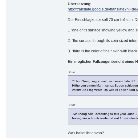
Übersetzung:
http://translate.google.de/translate
Der Einschlagkrater soll 70 cm tief sein. 
1 "one of its surface showing yellow and s
2. "the surface through its coin-sized int
3. "third is the color of their skin with bl
Ein möglicher Fallzeugenbericht eines 
Zitat
""Herr Zhang sagte, nach in diesem Jahr, 27.
Höhe von einem Mann spritzt Boden schlagen,
verstreute Fragmente, so wird er Felsen und 
Zitat
"Mr Zhang said, according to this year, June 2
feeling like a bomb landed about 10 minutes la
Was haltet ihr davon?