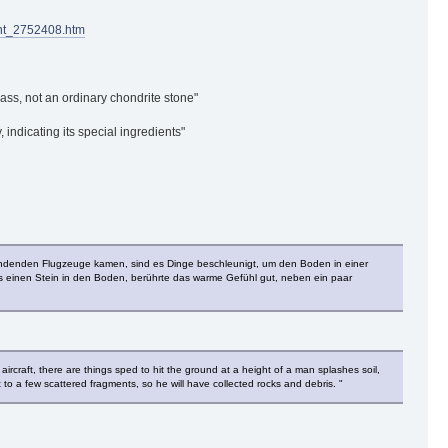
nt_2752408.htm
lass, not an ordinary chondrite stone"
indicating its special ingredients"
 landenden Flugzeuge kamen, sind es Dinge beschleunigt, um den Boden in einer
 einen Stein in den Boden, berührte das warme Gefühl gut, neben ein paar
rcraft, there are things sped to hit the ground at a height of a man splashes soil,
to a few scattered fragments, so he will have collected rocks and debris. "