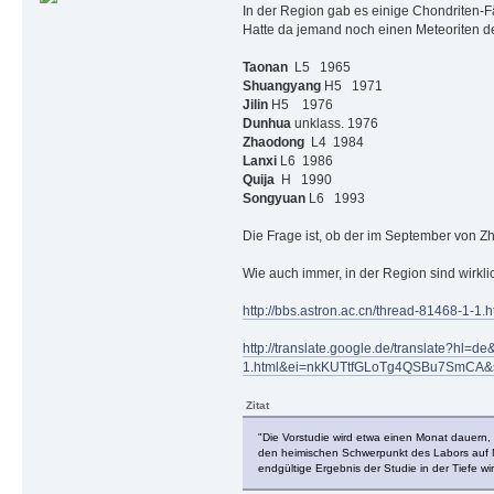
In der Region gab es einige Chondriten-F
Hatte da jemand noch einen Meteoriten d
Taonan
L5 1965
Shuangyang
H5 1971
Jilin
H5 1976
Dunhua
unklass. 1976
Zhaodong
L4 1984
Lanxi
L6 1986
Quija
H 1990
Songyuan
L6 1993
Die Frage ist, ob der im September von 
Wie auch immer, in der Region sind wirkli
http://bbs.astron.ac.cn/thread-81468-1-1.h
http://translate.google.de/translate?hl=d
1.html&ei=nkKUTtfGLoTg4QSBu7SmC
Zitat
"Die Vorstudie wird etwa einen Monat dauern,
den heimischen Schwerpunkt des Labors auf Me
endgültige Ergebnis der Studie in der Tiefe w