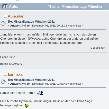
Autor
Thema: Mineralientage München
2011 (Gelesen 19724 mal)
Auricular
Re: Mineralientage München 2011
«
Antwort #45 am:
November 06, 2011, 20:13:13 Nachmittag »
...und hier erkennt man auf dem Bild irgendwie fast nichts von den vielen
Chondren in diesem NWAxxxx....eine Chondre an der anderen und auf dem
Ersten Bild sieht man unten mittig eine graue Monsterchondre
Gespeichert
Liebe Grüße
Bernie IMCA#6177
karmaka
Re: Mineralientage München 2011
«
Antwort #46 am:
November 06, 2011, 21:07:45 Nachmittag »
Danke für's Zeigen, Bernie.
Eine hübsche Pyramide und ein uriger Ureilit, an den sich keine Säge
herangewagt hat.