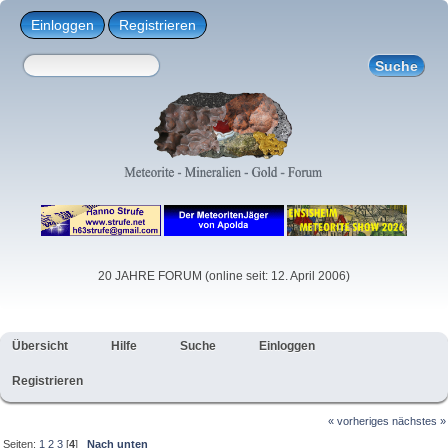
Einloggen
Registrieren
20 JAHRE FORUM (online seit: 12. April 2006)
Übersicht
Hilfe
Suche
Einloggen
Registrieren
« vorheriges
nächstes »
Seiten:
1
2
3
[
4
]
Nach unten