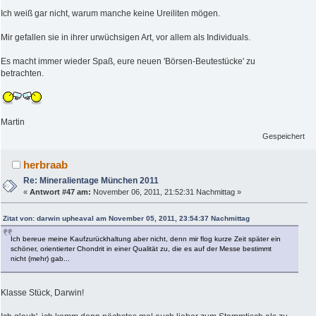
Ich weiß gar nicht, warum manche keine Ureiliten mögen.
Mir gefallen sie in ihrer urwüchsigen Art, vor allem als Individuals.
Es macht immer wieder Spaß, eure neuen 'Börsen-Beutestücke' zu
betrachten.
Martin
Gespeichert
herbraab
Re: Mineralientage München 2011
«
Antwort #47 am:
November 06, 2011, 21:52:31 Nachmittag »
Zitat von: darwin upheaval am November 05, 2011, 23:54:37 Nachmittag
Ich bereue meine Kaufzurückhaltung aber nicht, denn mir flog kurze Zeit später ein
schöner, orientierter Chondrit in einer Qualität zu, die es auf der Messe bestimmt
nicht (mehr) gab...
Klasse Stück, Darwin!