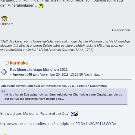
Ich glaub', ich komm dann nächstes mal auch lieber zum Stammtisch als zu
den Mineralientagen...
Herbert
Gespeichert
"Daß das Eisen vom Himmel gefallen sein soll, möge der der Naturgeschichte Unkundige
glauben, [...] aber in unseren Zeiten wäre es unverzeihlich, solche Märchen auch nur
wahrscheinlich zu finden."
(Abbé Andreas Xaverius Stütz, 1794)
karmaka
Re: Mineralientage München 2011
«
Antwort #48 am:
November 20, 2011, 13:13:59 Nachmittag »
Zitat von: darwin upheaval am November 05, 2011, 23:54:37 Nachmittag
mir flog kurze Zeit später ein schöner, orientierter Chondrit in einer Qualität zu, die es
auf der Messe bestimmt nicht (mehr) gab...
Ein würdiges 'Meteorite Picture of the Day'
http://www.tucsonmeteorites.com/mpodpic.asp?DD=11/20/2011&WYD=