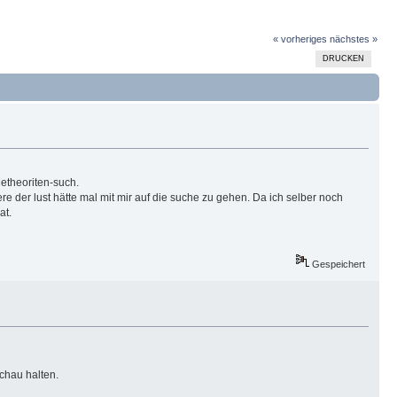
« vorheriges
nächstes »
DRUCKEN
etheoriten-such.
re der lust hätte mal mit mir auf die suche zu gehen. Da ich selber noch
at.
Gespeichert
chau halten.