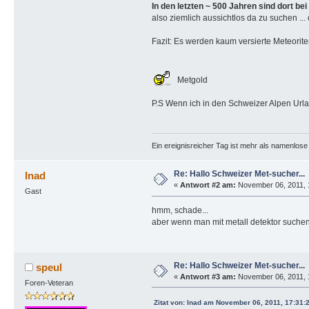
In den letzten ~ 500 Jahren sind dort be
also ziemlich aussichtlos da zu suchen ..
Fazit: Es werden kaum versierte Meteorit
Metgold
P.S Wenn ich in den Schweizer Alpen Urlau
Ein ereignisreicher Tag ist mehr als namenlos
Re: Hallo Schweizer Met-sucher...
Inad
«
Antwort #2 am:
November 06, 2011, 
Gast
hmm, schade...
aber wenn man mit metall detektor suche
Re: Hallo Schweizer Met-sucher...
speul
«
Antwort #3 am:
November 06, 2011, 
Foren-Veteran
Zitat von: Inad am November 06, 2011, 17:31: