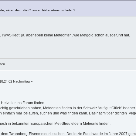
rde, wären dann die Chancen höher etwas zu finden?
TWAS liegt, ja, aber eben keine Meteoriten, wie Metgold schon ausgeführt hat.
öten
18:24:02 Nachmittag »
elvetier ins Forum finden...
htig geschrieben haben, Meteoriten finden in der Schweiz "auf gut Glück" ist eher
man einfach mal loslaufen, suchen und was finden kann. Das hat mit der dichten Veg
och in bekannten Europäischen Met-Streufeldern Meteorite finden.
dem Twannberg-Eisenmeteorit suchen. Der letzte Fund wurde im Jahre 2007 gemach