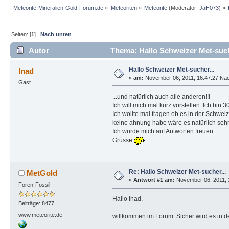
Meteorite-Mineralien-Gold-Forum.de
»
Meteoriten
»
Meteorite
(Moderator:
JaH073
) »
Seiten: [
1
]
Nach unten
Autor
Thema: Hallo Schweizer Met-such
Hallo Schweizer Met-sucher...
Inad
«
am:
November 06, 2011, 16:47:27 Nac
Gast
...und natürlich auch alle anderen!!!
Ich will mich mal kurz vorstellen. Ich bi
Ich wollte mal fragen ob es in der Schweiz
keine ahnung habe wäre es natürlich sehr
Ich würde mich auf Antworten freuen...
Grüsse
Re: Hallo Schweizer Met-sucher...
MetGold
«
Antwort #1 am:
November 06, 2011, 
Foren-Fossil
Hallo Inad,
Beiträge: 8477
www.meteorite.de
willkommen im Forum. Sicher wird es in de