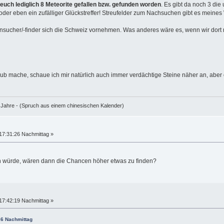
i euch lediglich 8 Meteorite gefallen bzw. gefunden worden
. Es gibt da noch 3 die 
. oder eben ein zufälliger Glückstreffer! Streufelder zum Nachsuchen gibt es meines
ensucher/-finder sich die Schweiz vornehmen. Was anderes wäre es, wenn wir dort 
b mache, schaue ich mir natürlich auch immer verdächtige Steine näher an, aber o
e Jahre - (Spruch aus einem chinesischen Kalender)
17:31:26 Nachmittag »
n würde, wären dann die Chancen höher etwas zu finden?
17:42:19 Nachmittag »
26 Nachmittag