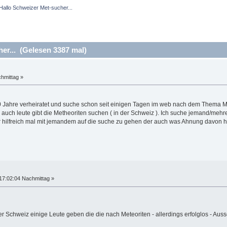
Hallo Schweizer Met-sucher...
er... (Gelesen 3387 mal)
hmittag »
n 30 Jahre verheiratet und suche schon seit einigen Tagen im web nach dem Thema M
 auch leute gibt die Metheoriten suchen ( in der Schweiz ). Ich suche jemand/mehre
 hilfreich mal mit jemandem auf die suche zu gehen der auch was Ahnung davon h
17:02:04 Nachmittag »
r Schweiz einige Leute geben die die nach Meteoriten - allerdings erfolglos - Auss