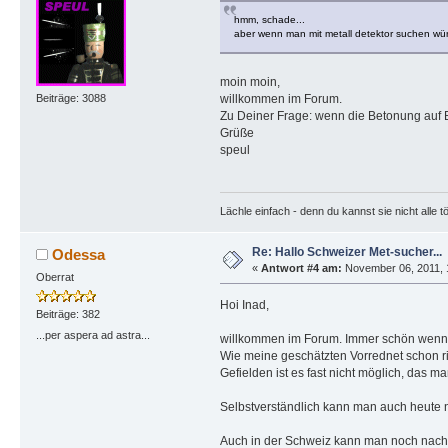
hmm, schade...
aber wenn man mit metall detektor suchen wü
moin moin,
willkommen im Forum.
Beiträge: 3088
Zu Deiner Frage: wenn die Betonung auf E
Grüße
speul
Lächle einfach - denn du kannst sie nicht alle t
Re: Hallo Schweizer Met-sucher...
Odessa
«
Antwort #4 am:
November 06, 2011, 
Oberrat
Hoi Inad,
Beiträge: 382
...per aspera ad astra...
willkommen im Forum. Immer schön wenn H
Wie meine geschätzten Vorrednet schon ric
Gefielden ist es fast nicht möglich, das 
Selbstverständlich kann man auch heute n
Auch in der Schweiz kann man noch nach 